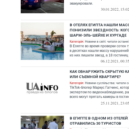
эвакуировали.
30.01.2022, 15:0
В ОТЕЛЯХ ЕГИПТА НАШЛИ МАС
ПОНИЗИЛИ ЗВЕЗДНОСТЬ: КОГ
ШАРМ-ЭЛЬ-ШЕЙХЕ И ХУРГАДЕ
Категорія:
Новини в світі: читати останні
В Египте во время проверки сотен 
в десятках нашли массу нарушений.
из них лишили звезд, а 18 гостиниц и
06.12.2021, 00:3
КАК ОБНАРУЖИТЬ СКРЫТУЮ КА
ИЛИ СЪЕМНОЙ КВАРТИРЕ?
Категорія:
Новини суспільства: читати с
TikTok-блогер Маркус Гатчинс, кот
экспертом по видеонаблюдению, ра
всего могут прятать камеры в гост
...
25.11.2021, 23:0
В ЕГИПТЕ В ОДНОМ ИЗ ОТЕЛЕЙ
ОТРАВИЛИСЬ 30 ТУРИСТОВ