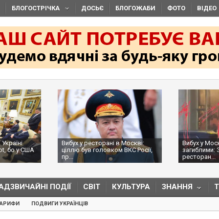
БЛОГОСТРІЧКА
ДОСЬЄ
БЛОГОЖАБИ
ФОТО
ВІДЕО
 Україні
Вибух у ресторані в Москві:
Вибух у Мос
ot, бо у США
ціллю був головком ВКС Росії,
загиблими: 
пр...
ресторан...
АДЗВИЧАЙНІ ПОДІЇ
СВІТ
КУЛЬТУРА
ЗНАННЯ
ТАРИФИ
ПОДВИГИ УКРАЇНЦІВ