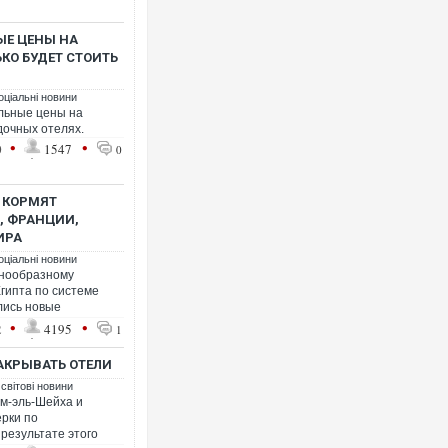
ЫЕ ЦЕНЫ НА
КО БУДЕТ СТОИТЬ
оціальні новини
альные цены на
дочных отелях.
•
•
0
1547
0
М КОРМЯТ
, ФРАНЦИИ,
ИРА
оціальні новини
знообразному
Египта по системе
ылись новые
•
•
2
4195
1
АКРЫВАТЬ ОТЕЛИ
 світові новини
м-эль-Шейха и
рки по
результате этого