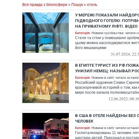
Вся правда з блогосфери
»
Пошук
» отель
У МЕРЕЖІ ПОКАЗАЛИ НАЙДО
ПІДВОДНОГО ГОТЕЛЮ: ПОТРІБ
НА ПРИВАТНОМУ ЛІФТІ. ВІДЕО
Категорія:
Новини суспільства: читати с
Стеля та стіни у помешканні зробле
цьому можна насолоджуватися житт
його мешканцями
31.07.2024, 22:
В ЕГИПТЕ ТУРИСТ ИЗ РФ ПОЖА
УНИЗИЛ НЕМЕЦ: НАЗЫВАЛ Р
Категорія:
Новини в світі: читати останні
Российский художник Семен Скреп
красноречивой историей о том, как 
мире после начала полномасштабно
12.06.2022, 08:3
В США В ОТЕЛЕ НАЙДЕНЫ БЕЗ 
ЧЕЛОВЕК
Категорія:
Новини в світі: читати останні
Госпитализированы 11 человек: пя
шестеро детей. Персонал и постоя