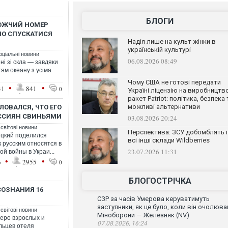
БЛОГИ
РОЖЧИЙ НОМЕР
НО СПУСКАТИСЯ
Надія лише на культ жінки в
українській культурі
оціальні новини
06.08.2026 08:49
ні зі скла — завдяки
ям океану з усіма
Чому США не готові передати
•
•
31
841
0
Україні ліцензію на виробництв
ракет Patriot: політика, безпека 
можливі альтернативи
ЛОВАЛСЯ, ЧТО ЕГО
ОССИЯН СВИНЬЯМИ
03.08.2026 20:24
 світові новини
Перспектива: ЗСУ добомблять і
ецкий поделился
всі інші склади Wildberries
к русским относятся в
23.07.2026 11:31
й войны в Украи...
•
•
6
2955
0
БЛОГОСТРІЧКА
СОЗНАНИЯ 16
СЗР за часів Умєрова керуватимуть
заступники, як це було, коли він очолюва
 світові новини
Міноборони — Железняк (NV)
теро взрослых и
07.08.2026, 16:24
льцев отеля