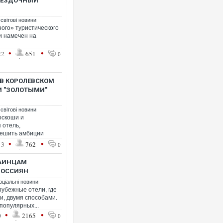
ВЕЗДОЧНЫЙ"
 світові новини
ого» туристического
и намечен на
•
•
22
651
0
Ворог завдав комбінованог
двоє поранених. Ще деся
після атаки БПЛА по ринку
В КОРОЛЕВСКОМ
И "ЗОЛОТЫМИ"
 світові новини
оскоши и
 отель,
тешить амбиции
•
•
13
762
0
РАИНЦАМ
РОССИЯН
оціальні новини
рубежные отели, где
и, двумя способами.
В окупованій Ялті повідо
порт: над містом навис ст
популярных...
ВІДЕО
•
•
0
2165
0