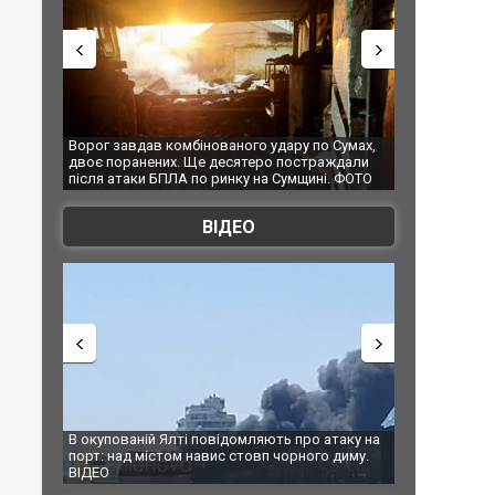
о удару по Сумах,
За 2000 кілометрів від кордону з Україною: в
"М
теро постраждали
Єкатеринбурзі після атаки дронів загорівся
су
 на Сумщині. ФОТО
склад Wildberries. ФОТО. ВІДЕО
ВІДЕО
мляють про атаку на
За 2000 кілометрів від кордону з Україною: в
В
овп чорного диму.
Єкатеринбурзі після атаки дронів загорівся
б
склад Wildberries. ФОТО. ВІДЕО
п