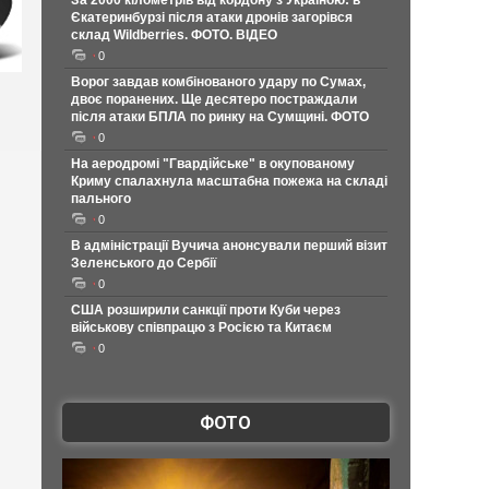
За 2000 кілометрів від кордону з Україною: в
Єкатеринбурзі після атаки дронів загорівся
склад Wildberries. ФОТО. ВІДЕО
0
Ворог завдав комбінованого удару по Сумах,
двоє поранених. Ще десятеро постраждали
після атаки БПЛА по ринку на Сумщині. ФОТО
0
На аеродромі "Гвардійське" в окупованому
Криму спалахнула масштабна пожежа на складі
пального
0
В адміністрації Вучича анонсували перший візит
Зеленського до Сербії
0
США розширили санкції проти Куби через
військову співпрацю з Росією та Китаєм
0
ФОТО