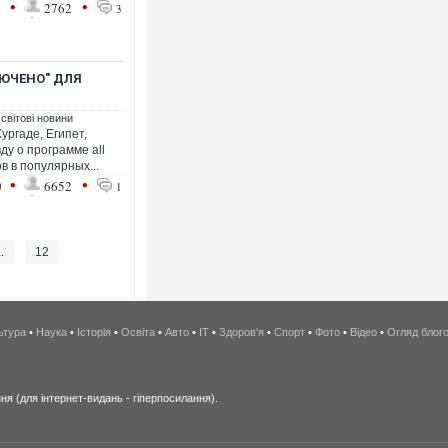
•
•
1
2762
3
ЛЮЧЕНО" ДЛЯ
 світові новини
ургаде, Египет,
у о программе all
ов в популярных...
•
•
0
6652
1
..
12
ьтура
•
Наука
•
Історія
•
Освіта
•
Авто
•
IT
•
Здоров'я
•
Спорт
•
Фото
•
Відео
•
Огляд блог
я (для інтернет-видань - гіперпосилання).