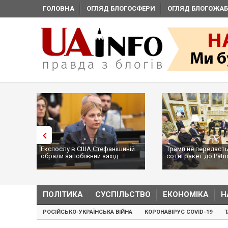
ГОЛОВНА
ОГЛЯД БЛОГОСФЕРИ
ОГЛЯД БЛОГОЖАБ
Експослу в США Стефанішиній
Трамп не передасть
обрали запобіжний захід
сотні ракет до Patri
...
ПОЛІТИКА
СУСПІЛЬСТВО
ЕКОНОМІКА
Н
РОСІЙСЬКО-УКРАЇНСЬКА ВІЙНА
КОРОНАВІРУС COVID-19