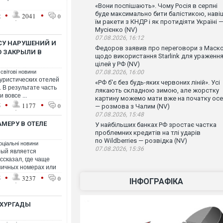
«Вони поспішають». Чому Росія в серпні
•
•
буде максимально бити балістикою, наві
2
2041
0
їм ракети з КНДР і як протидіяти Україні 
Мусієнко (NV)
07.08.2026, 16:12
СУ НАРУШЕНИЙ И
Федоров заявив про переговори з Маск
О ЗАКРЫЛИ В
щодо використання Starlink для ураженн
цілей у РФ (NV)
 світові новини
07.08.2026, 16:00
туристических отелей
«РФ б'є без будь-яких червоних ліній». Усі
 В результате часть
лякають складною зимою, але жорстку
 вовсе ...
картину можемо мати вже на початку осе
•
•
5
1177
0
— розмова з Чалим (NV)
07.08.2026, 15:48
МЕРУ В ОТЕЛЕ
У найбільших банках РФ зростає частка
проблемних кредитів на тлі ударів
по Wildberries — розвідка (NV)
оціальні новини
07.08.2026, 15:36
орый является
ссказал, где чаще
иничных номерах или
•
•
5
3237
0
ІНФОГРАФІКА
 ХУРГАДЫ