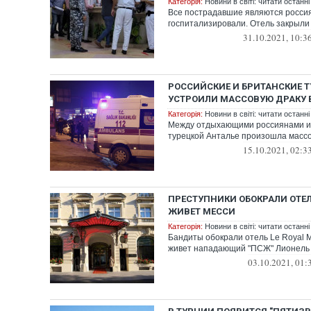
Категорія:
Новини в світі: читати останні
Все пострадавшие являются россия
госпитализировали. Отель закрыли 
31.10.2021, 10:3
РОССИЙСКИЕ И БРИТАНСКИЕ 
УСТРОИЛИ МАССОВУЮ ДРАКУ В
Категорія:
Новини в світі: читати останні
Между отдыхающими россиянами и
турецкой Анталье произошла масс
15.10.2021, 02:3
ПРЕСТУПНИКИ ОБОКРАЛИ ОТЕЛ
ЖИВЕТ МЕССИ
Категорія:
Новини в світі: читати останні
Бандиты обокрали отель Le Royal M
живет нападающий "ПСЖ" Лионель
03.10.2021, 01: