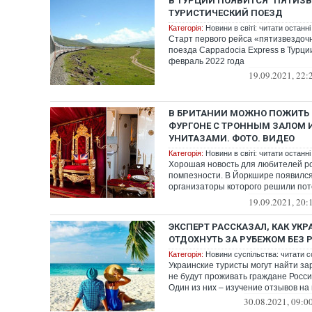
В ТУРЦИИ ПОЯВИТСЯ "ПЯТИЗ
ТУРИСТИЧЕСКИЙ ПОЕЗД
Категорія:
Новини в світі: читати останні
Старт первого рейса «пятизвездочн
поезда Cappadocia Express в Турци
февраль 2022 года
19.09.2021, 22:
В БРИТАНИИ МОЖНО ПОЖИТЬ 
ФУРГОНЕ С ТРОННЫМ ЗАЛОМ 
УНИТАЗАМИ. ФОТО. ВИДЕО
Категорія:
Новини в світі: читати останні
Хорошая новость для любителей р
помпезности. В Йоркшире появился
организаторы которого решили по
постояльцев с аристократ...
19.09.2021, 20:
ЭКСПЕРТ РАССКАЗАЛ, КАК УК
ОТДОХНУТЬ ЗА РУБЕЖОМ БЕЗ 
Категорія:
Новини суспільства: читати с
Украинские туристы могут найти за
не будут проживать граждане Росси
Один из них – изучение отзывов на 
30.08.2021, 09:0