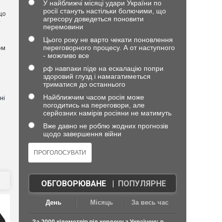
У найближчі місяці удари України по
росії стануть настільки болючими, що
що
агресору доведеться поновити
—
перемовини
Цього року не варто чекати поновлення
переговорного процесу. А от наступного
ом
- можливо все
я
рф навпаки піде на ескалацію попри
здоровий глузд і намагатиметься
триматися до останнього
Найближчим часом росія може
ні
погодитись на переговори, але
серйозних намірів росіяни не матимуть
Вже давно не роблю жодних прогнозів
щодо завершення війни
ОБГОВОРЮВАНЕ
|
ПОПУЛЯРНЕ
День
Місяць
За весь час