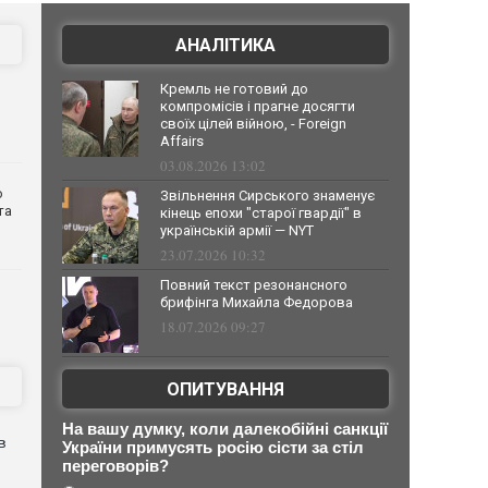
АНАЛІТИКА
Кремль не готовий до
компромісів і прагне досягти
своїх цілей війною, - Foreign
Affairs
03.08.2026 13:02
о
Звільнення Сирського знаменує
та
кінець епохи "старої гвардії" в
українській армії — NYT
23.07.2026 10:32
Повний текст резонансного
брифінга Михайла Федорова
18.07.2026 09:27
ОПИТУВАННЯ
На вашу думку, коли далекобійні санкції
в
України примусять росію сісти за стіл
переговорів?