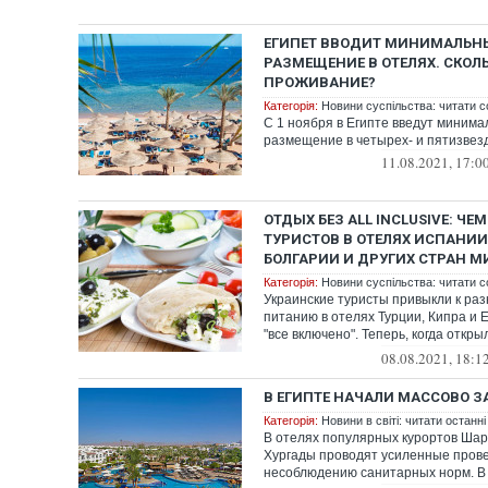
ЕГИПЕТ ВВОДИТ МИНИМАЛЬН
РАЗМЕЩЕНИЕ В ОТЕЛЯХ. СКОЛЬ
ПРОЖИВАНИЕ?
Категорія:
Новини суспільства: читати с
С 1 ноября в Египте введут миним
размещение в четырех- и пятизвез
11.08.2021, 17:0
ОТДЫХ БЕЗ ALL INCLUSIVE: ЧЕ
ТУРИСТОВ В ОТЕЛЯХ ИСПАНИИ
БОЛГАРИИ И ДРУГИХ СТРАН М
Категорія:
Новини суспільства: читати с
Украинские туристы привыкли к ра
питанию в отелях Турции, Кипра и 
"все включено". Теперь, когда откр
зарубежн...
08.08.2021, 18:1
В ЕГИПТЕ НАЧАЛИ МАССОВО З
Категорія:
Новини в світі: читати останні
В отелях популярных курортов Шар
Хургады проводят усиленные прове
несоблюдению санитарных норм. В 