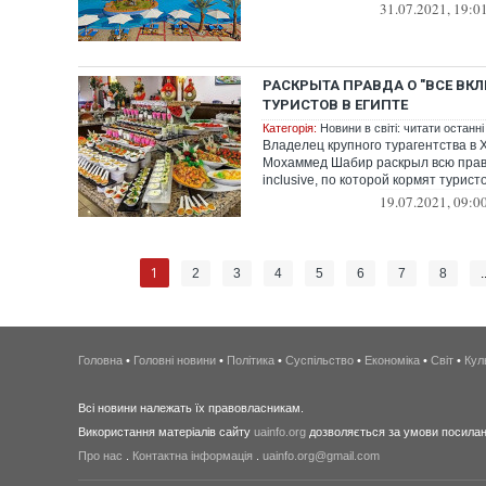
многие гостиницы...
31.07.2021, 19:0
РАСКРЫТА ПРАВДА О "ВСЕ ВК
ТУРИСТОВ В ЕГИПТЕ
Категорія:
Новини в світі: читати останні
Владелец крупного турагентства в Х
Мохаммед Шабир раскрыл всю правд
inclusive, по которой кормят турист
19.07.2021, 09:0
1
2
3
4
5
6
7
8
.
Головна
•
Головні новини
•
Політика
•
Суспільство
•
Економіка
•
Світ
•
Кул
Всі новини належать їх правовласникам.
Використання матеріалів сайту
uainfo.org
дозволяється за умови посиланн
Про нас
.
Контактна інформація
.
uainfo.org@gmail.com