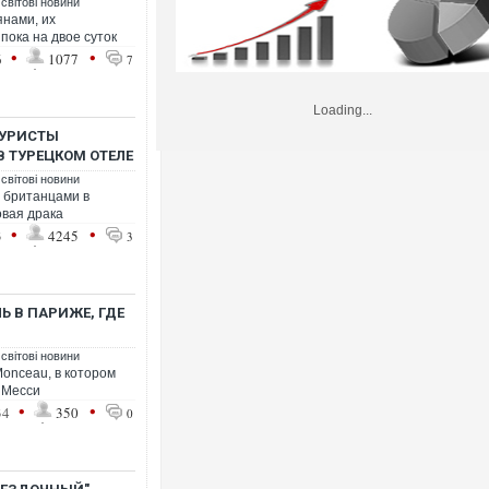
 світові новини
нами, их
пока на двое суток
•
•
6
1077
7
Loading...
ТУРИСТЫ
 ТУРЕЦКОМ ОТЕЛЕ
 світові новини
 британцами в
овая драка
•
•
3
4245
3
Ь В ПАРИЖЕ, ГДЕ
 світові новини
onceau, в котором
 Месси
•
•
34
350
0