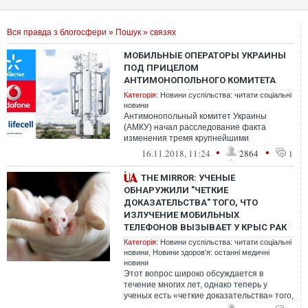
Вся правда з блогосфери
»
Пошук
» связях
МОБИЛЬНЫЕ ОПЕРАТОРЫ УКРАИНЫ
ПОД ПРИЦЕЛОМ
АНТИМОНОПОЛЬНОГО КОМИТЕТА
Категорія:
Новини суспільства: читати соціальні
новини
Антимонопольный комитет Украины
(АМКУ) начал расследование факта
изменения тремя крупнейшими
мобильными операторами страны –
•
•
16.11.2018, 11:24
2864
1
Киевстаром, Vodafone Укра...
THE MIRROR: УЧЕНЫЕ
ОБНАРУЖИЛИ "ЧЕТКИЕ
ДОКАЗАТЕЛЬСТВА" ТОГО, ЧТО
ИЗЛУЧЕНИЕ МОБИЛЬНЫХ
ТЕЛЕФОНОВ ВЫЗЫВАЕТ У КРЫС РАК
Категорія:
Новини суспільства: читати соціальні
новини
,
Новини здоров'я: останні медичні
новини
Этот вопрос широко обсуждается в
течение многих лет, однако теперь у
ученых есть «четкие доказательства» того,
что излучение мобильных телефонов