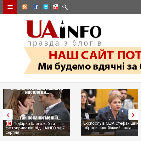
Експослу в США Стефанішині
Підбірка блогожаб та
обрали запобіжний захід
фотоприколів від UAINFO за 7
серпня