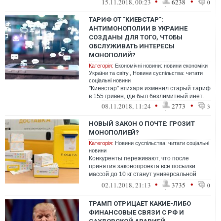
•
•
15.11.2018, 00:23
6238
0
вызыв...
ТАРИФ ОТ "КИЕВСТАР":
АНТИМОНОПОЛИИ В УКРАИНЕ
СОЗДАНЫ ДЛЯ ТОГО, ЧТОБЫ
ОБСЛУЖИВАТЬ ИНТЕРЕСЫ
МОНОПОЛИЙ?
Категорія:
Економічні новини: новини економіки
України та світу.
,
Новини суспільства: читати
соціальні новини
"Киевстар" втихаря изменил старый тариф
в 155 гривен, где был безлимитный инет.
•
•
08.11.2018, 11:24
2773
3
НОВЫЙ ЗАКОН О ПОЧТЕ: ГРОЗИТ
МОНОПОЛИЕЙ?
Категорія:
Новини суспільства: читати соціальні
новини
Конкуренты переживают, что после
принятия законопроекта все посылки
массой до 10 кг станут универсальной
почтовой услугой. Но это не так.
•
•
02.11.2018, 21:13
3735
0
ТРАМП ОТРИЦАЕТ КАКИЕ-ЛИБО
ФИНАНСОВЫЕ СВЯЗИ С РФ И