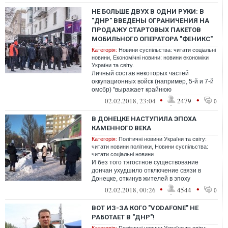
НЕ БОЛЬШЕ ДВУХ В ОДНИ РУКИ: В
"ДНР" ВВЕДЕНЫ ОГРАНИЧЕНИЯ НА
ПРОДАЖУ СТАРТОВЫХ ПАКЕТОВ
МОБИЛЬНОГО ОПЕРАТОРА "ФЕНИКС"
Категорія:
Новини суспільства: читати соціальні
новини
,
Економічні новини: новини економіки
України та світу.
Личный состав некоторых частей
оккупационных войск (например, 5-й и 7-й
омсбр) "выражает крайнюю
озабоченность" отсутствием нормальной
•
•
02.02.2018, 23:04
2479
0
мобильной связи...
В ДОНЕЦКЕ НАСТУПИЛА ЭПОХА
КАМЕННОГО ВЕКА
Категорія:
Політичні новини України та світу:
читати новини політики
,
Новини суспільства:
читати соціальні новини
И без того тягостное существование
дончан ухудшило отключение связи в
Донецке, откинув жителей в эпоху
каменного века. Горько наблюдать, как
•
•
02.02.2018, 00:26
4544
0
целый ден...
ВОТ ИЗ-ЗА КОГО "VODAFONE" НЕ
РАБОТАЕТ В "ДНР"!