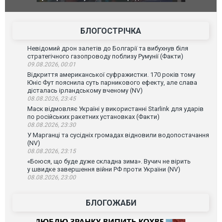
позашляховика Purosangue. ВІДЕО
фільму "Аф
БЛОГОСТРІЧКА
Невідомий дрон залетів до Болгарії та вибухнув біля
стратегічного газопроводу поблизу Румунії (Факти)
09.08.2026, 00:01
Відкриття американської суфражистки. 170 років тому
Юніс Фут пояснила суть парникового ефекту, але слава
дісталась ірландському вченому (NV)
08.08.2026, 23:45
Маск відмовляє Україні у використанні Starlink для ударів
по російських ракетних установках (Факти)
08.08.2026, 23:30
У Марганці та сусідніх громадах відновили водопостачання
(NV)
08.08.2026, 23:15
«Боюся, що буде дуже складна зима». Вучич не вірить
у швидке завершення війни РФ проти України (NV)
08.08.2026, 23:00
БЛОГОЖАБИ