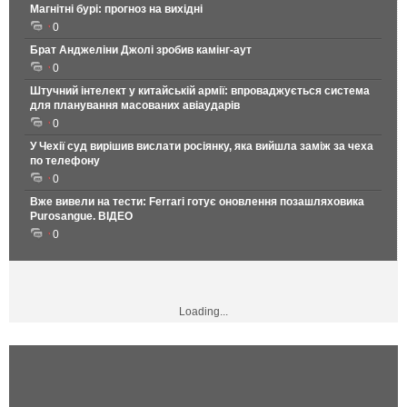
Магнітні бурі: прогноз на вихідні
0
Брат Анджеліни Джолі зробив камінг-аут
0
Штучний інтелект у китайській армії: впроваджується система
для планування масованих авіаударів
0
У Чехії суд вирішив вислати росіянку, яка вийшла заміж за чеха
по телефону
0
Вже вивели на тести: Ferrari готує оновлення позашляховика
Purosangue. ВІДЕО
0
Loading...