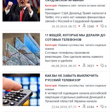
САУДОВСКОЙ АРАВИЕЙ
Категорія:
Новини в світі: читати останні світові
новини
Президент США Дональд Трамп написал в
Twitter, что у него нет никаких финансовых
связей с Россией и Саудовской Аравией.
•
•
18.10.2018, 06:52
3260
0
11 ВЕЩЕЙ, КОТОРЫЕ МЫ ДЕЛАЛИ ДО
СОТОВЫХ ТЕЛЕФОНОВ
Категорія:
Новини суспільства: читати соціальні
новини
Сотовые телефоны произвели
революцию. Они сделали жизнь намного
быстрее и удобнее
•
•
06.08.2018, 08:03
3923
0
КАК БЫ НЕ ЗАБЫТЬ ВЫКЛЮЧИТЬ
РУССКИЙ ТЕЛЕВИЗОР
Категорія:
Новини суспільства: читати соціальні
новини
К четвертой годовщине начала российской
оккупации отдельных районов Донецкой и
Луганской областей Украина начала
глушить телевизионный сигнал, идущий ...
•
•
22.04.2018, 07:33
4184
0