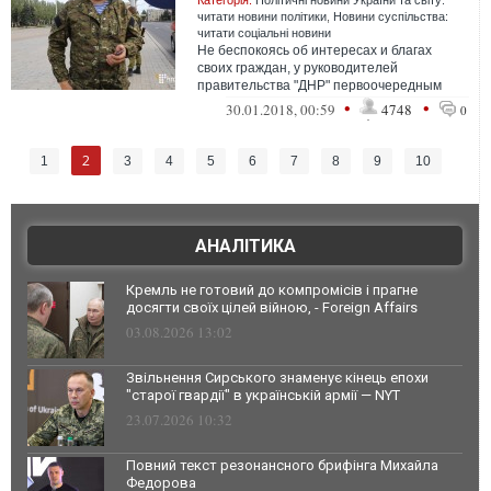
Категорія:
Політичні новини України та світу:
читати новини політики
,
Новини суспільства:
читати соціальні новини
Не беспокоясь об интересах и благах
своих граждан, у руководителей
правительства "ДНР" первоочередным
направлением работы всегда стоит
•
•
30.01.2018, 00:59
4748
0
личный финансов...
2
1
3
4
5
6
7
8
9
10
АНАЛІТИКА
Кремль не готовий до компромісів і прагне
досягти своїх цілей війною, - Foreign Affairs
03.08.2026 13:02
Звільнення Сирського знаменує кінець епохи
"старої гвардії" в українській армії — NYT
23.07.2026 10:32
Повний текст резонансного брифінга Михайла
Федорова