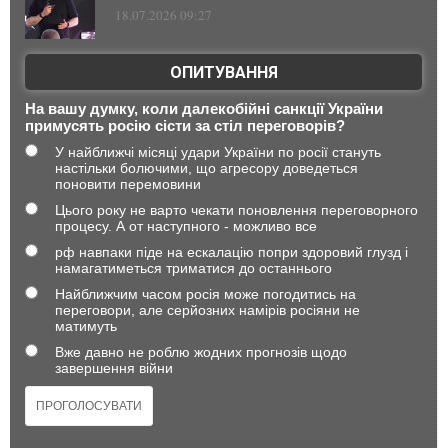
18.07.2026 09:27
ОПИТУВАННЯ
На вашу думку, коли далекобійні санкції України
примусять росію сісти за стіл переговорів?
У найближчі місяці удари України по росії стануть
настільки болючими, що агресору доведеться
поновити перемовини
Цього року не варто чекати поновлення переговорного
процесу. А от наступного - можливо все
рф навпаки піде на ескалацію попри здоровий глузд і
намагатиметься триматися до останнього
Найближчим часом росія може погодитись на
переговори, але серйозних намірів росіяни не
матимуть
Вже давно не роблю жодних прогнозів щодо
завершення війни