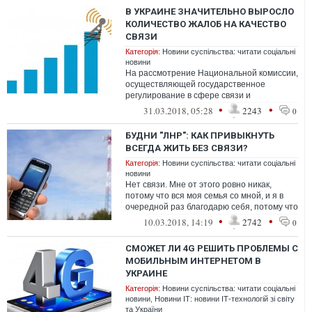
В УКРАИНЕ ЗНАЧИТЕЛЬНО ВЫРОСЛО
КОЛИЧЕСТВО ЖАЛОБ НА КАЧЕСТВО
СВЯЗИ
Категорія:
Новини суспільства: читати соціальні
новини
На рассмотрение Национальной комиссии,
осуществляющей государственное
регулирование в сфере связи и
информатизации (НКРСИ), в 2017 году
•
•
31.03.2018, 05:28
2243
0
поступило 10,6...
БУДНИ "ЛНР": КАК ПРИВЫКНУТЬ
ВСЕГДА ЖИТЬ БЕЗ СВЯЗИ?
Категорія:
Новини суспільства: читати соціальні
новини
Нет связи. Мне от этого ровно никак,
потому что вся моя семья со мной, и я в
очередной раз благодарю себя, потому что
я в свое время не разлучилась с ...
•
•
10.03.2018, 14:19
2742
0
СМОЖЕТ ЛИ 4G РЕШИТЬ ПРОБЛЕМЫ С
МОБИЛЬНЫМ ИНТЕРНЕТОМ В
УКРАИНЕ
Категорія:
Новини суспільства: читати соціальні
новини
,
Новини ІТ: новини ІТ-технологій зі світу
та України