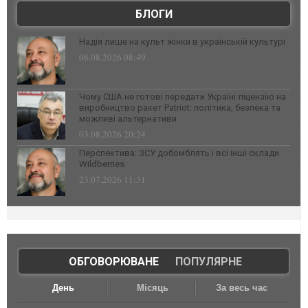
БЛОГИ
Надія лише на культ жінки в українській культурі
06.08.2026 08:49
Чому США не готові передати Україні ліцензію на
виробництво ракет Patriot: політика, безпека та
можливі альтернативи
03.08.2026 20:24
Перспектива: ЗСУ добомблять і всі інші склади
Wildberries
23.07.2026 11:31
ОБГОВОРЮВАНЕ
|
ПОПУЛЯРНЕ
День
Місяць
За весь час