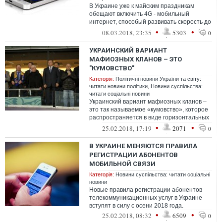
В Украине уже к майским праздникам
обещают включить 4G - мобильный
интернет, способый развивать скорость до
100 М/бит в секунду.
•
•
08.03.2018, 23:35
5303
0
УКРАИНСКИЙ ВАРИАНТ
МАФИОЗНЫХ КЛАНОВ – ЭТО
"КУМОВСТВО"
Категорія:
Політичні новини України та світу:
читати новини політики
,
Новини суспільства:
читати соціальні новини
Украинский вариант мафиозных кланов –
это так называемое «кумовство», которое
распространяется в виде горизонтальных
и вертикальных общественно-полити...
•
•
25.02.2018, 17:19
2071
0
В УКРАИНЕ МЕНЯЮТСЯ ПРАВИЛА
РЕГИСТРАЦИИ АБОНЕНТОВ
МОБИЛЬНОЙ СВЯЗИ
Категорія:
Новини суспільства: читати соціальні
новини
Новые правила регистрации абонентов
телекоммуникационных услуг в Украине
вступят в силу с осени 2018 года.
•
•
25.02.2018, 08:32
6509
0