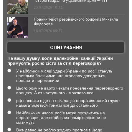
"старої гвардії" в українській армії — NYT
23.07.2026 10:32
Повний текст резонансного брифінга Михайла
Федорова
18.07.2026 09:27
ОПИТУВАННЯ
На вашу думку, коли далекобійні санкції України
примусять росію сісти за стіл переговорів?
У найближчі місяці удари України по росії стануть
настільки болючими, що агресору доведеться
поновити перемовини
Цього року не варто чекати поновлення переговорного
процесу. А от наступного - можливо все
рф навпаки піде на ескалацію попри здоровий глузд і
намагатиметься триматися до останнього
Найближчим часом росія може погодитись на
переговори, але серйозних намірів росіяни не
матимуть
Вже давно не роблю жодних прогнозів щодо