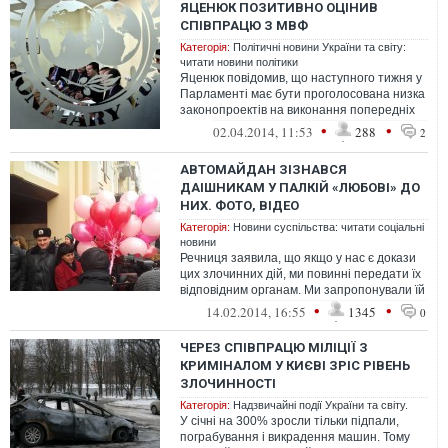
ЯЦЕНЮК ПОЗИТИВНО ОЦІНИВ
СПІВПРАЦЮ З МВФ
Категорія:
Політичні новини України та світу:
читати новини політики
Яценюк повідомив, що наступного тижня у
Парламенті має бути проголосована низка
законопроектів на виконання попередніх
умов, «щоб міжнародн...
•
•
02.04.2014, 11:53
288
2
АВТОМАЙДАН ЗІЗНАВСЯ
ДАІШНИКАМ У ПАЛКІЙ «ЛЮБОВІ» ДО
НИХ. ФОТО, ВІДЕО
Категорія:
Новини суспільства: читати соціальні
новини
Речниця заявила, що якщо у нас є докази
цих злочинних дій, ми повинні передати їх
відповідним органам. Ми запропонували їй
зайти, наприклад, на канал ...
•
•
14.02.2014, 16:55
1345
0
ЧЕРЕЗ СПІВПРАЦЮ МІЛІЦІЇ З
КРИМІНАЛОМ У КИЄВІ ЗРІС РІВЕНЬ
ЗЛОЧИННОСТІ
Категорія:
Надзвичайні події України та світу.
У січні на 300% зросли тільки підпали,
пограбування і викрадення машин. Тому