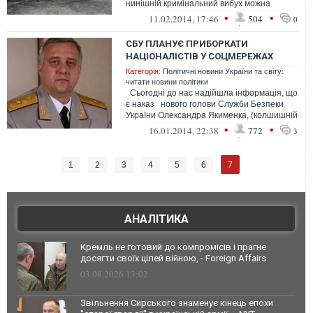
нинішній кримінальний вибух можна
пов’язати виключно із співпрацею ...
•
•
11.02.2014, 17:46
504
0
СБУ ПЛАНУЄ ПРИБОРКАТИ
НАЦІОНАЛІСТІВ У СОЦМЕРЕЖАХ
Категорія:
Політичні новини України та світу:
читати новини політики
Сьогодні до нас надійшла інформація, що
є наказ нового голови Служби Безпеки
України Олександра Якименка, (колшишній
керівник...
•
•
16.01.2014, 22:38
772
3
7
1
2
3
4
5
6
АНАЛІТИКА
Кремль не готовий до компромісів і прагне
досягти своїх цілей війною, - Foreign Affairs
03.08.2026 13:02
Звільнення Сирського знаменує кінець епохи