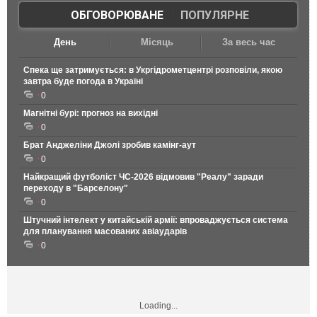
ОБГОВОРЮВАНЕ
|
ПОПУЛЯРНЕ
День
Місяць
За весь час
Спека ще затримується: в Укргідрометцентрі розповіли, якою
завтра буде погода в Україні
0
Магнітні бурі: прогноз на вихідні
0
Брат Анджеліни Джолі зробив камінг-аут
0
Найкращий футболіст ЧС-2026 відмовив "Реалу" заради
переходу в "Барселону"
0
Штучний інтелект у китайській армії: впроваджується система
для планування масованих авіаударів
0
Loading...