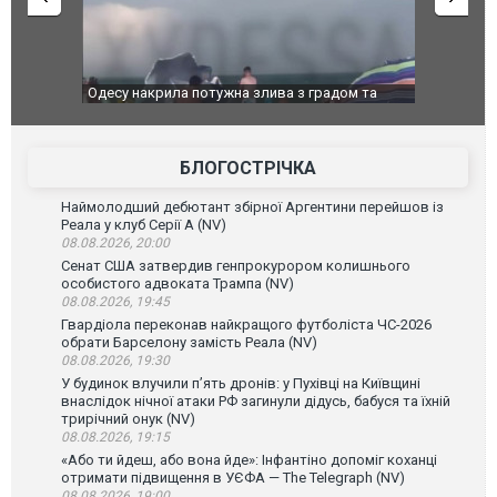
адом та
Вже вивели на тести: Ferrari готує оновлення
Вийшов тре
позашляховика Purosangue. ВІДЕО
фільму "А
БЛОГОСТРІЧКА
Наймолодший дебютант збірної Аргентини перейшов із
Реала у клуб Серії А (NV)
08.08.2026, 20:00
Сенат США затвердив генпрокурором колишнього
особистого адвоката Трампа (NV)
08.08.2026, 19:45
Гвардіола переконав найкращого футболіста ЧС-2026
обрати Барселону замість Реала (NV)
08.08.2026, 19:30
У будинок влучили п’ять дронів: у Пухівці на Київщині
внаслідок нічної атаки РФ загинули дідусь, бабуся та їхній
трирічний онук (NV)
08.08.2026, 19:15
«Або ти йдеш, або вона йде»: Інфантіно допоміг коханці
отримати підвищення в УЄФА — The Telegraph (NV)
08.08.2026, 19:00