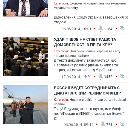
Категорія:
Економічні новини: новини економіки
України та світу.
Відновлення Сходу України, завершення робо
Угодою
про взаємний захист інвестицій, активізац...
•
•
06.08.2014, 16:01
1164
0
УДАР ПІШОВ НА СПІВПРАЦЮ ТА
ДОМОВЛЕНОСТІ З ПР ТА КПУ?
Категорія:
Політичні новини України та світу:
читати новини політики
В тексті документу зазначається, що
Парламент розуміє рівень викликів та
загроз, які стоять перед Українською
Державою, а відтак готовий
•
•
17.06.2014, 15:20
3452
2
консолідувати...
РОССИЯ БУДЕТ СОТРУДНИЧАТЬ С
ДИКТАТОРСКИМ РЕЖИМОМ КНДР
Категорія:
Новини в світі: читати останні світові
новини
Тьфу! Я думал, что это шутка, или блеф..
но: "‪#‎Россия‬ и ‪#‎КНДР‬ становятся ближе!"
)))
•
•
06.06.2014, 09:14
721
0