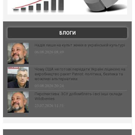
БЛОГИ
Надія лише на культ жінки в українській культурі
06.08.2026 08:49
Чому США не готові передати Україні ліцензію на
виробництво ракет Patriot: політика, безпека та
можливі альтернативи
03.08.2026 20:24
Перспектива: ЗСУ добомблять і всі інші склади
Wildberries
23.07.2026 11:31