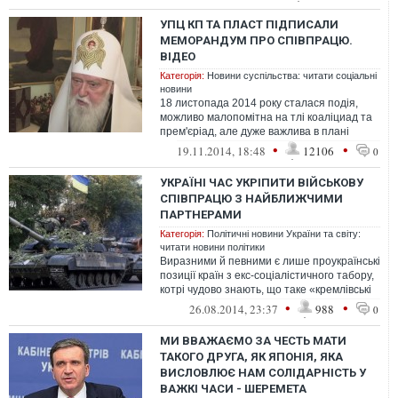
УПЦ КП ТА ПЛАСТ ПІДПИСАЛИ
МЕМОРАНДУМ ПРО СПІВПРАЦЮ.
ВІДЕО
Категорія:
Новини суспільства: читати соціальні
новини
18 листопада 2014 року сталася подія,
можливо малопомітна на тлі коаліциад та
прем'єріад, але дуже важлива в плані
консолідації суспільства - Українсь...
•
•
19.11.2014, 18:48
12106
0
УКРАЇНІ ЧАС УКРІПИТИ ВІЙСЬКОВУ
СПІВПРАЦЮ З НАЙБЛИЖЧИМИ
ПАРТНЕРАМИ
Категорія:
Політичні новини України та світу:
читати новини політики
Виразними й певними є лише проукраїнські
позиції країн з екс-соціалістичного табору,
котрі чудово знають, що таке «кремлівські
миротворці»...
•
•
26.08.2014, 23:37
988
0
МИ ВВАЖАЄМО ЗА ЧЕСТЬ МАТИ
ТАКОГО ДРУГА, ЯК ЯПОНІЯ, ЯКА
ВИСЛОВЛЮЄ НАМ СОЛІДАРНІСТЬ У
ВАЖКІ ЧАСИ - ШЕРЕМЕТА