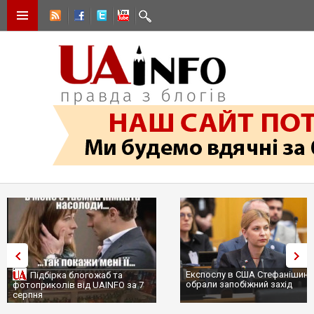
Експослу в США Стефанішині
Підбірка блогожаб та
обрали запобіжний захід
фотоприколів від UAINFO за 7
серпня