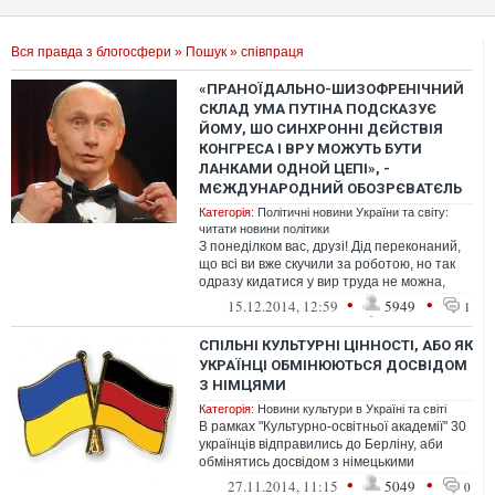
Вся правда з блогосфери
»
Пошук
» співпраця
«ПРАНОЇДАЛЬНО-ШИЗОФРЕНІЧНИЙ
СКЛАД УМА ПУТІНА ПОДСКАЗУЄ
ЙОМУ, ШО СИНХРОННІ ДЄЙСТВІЯ
КОНГРЕСА І ВРУ МОЖУТЬ БУТИ
ЛАНКАМИ ОДНОЙ ЦЕПІ», -
МЄЖДУНАРОДНИЙ ОБОЗРЄВАТЄЛЬ
Категорія:
Політичні новини України та світу:
читати новини політики
З понеділком вас, друзі! Дід переконаний,
що всі ви вже скучили за роботою, но так
одразу кидатися у вир труда не можна,
треба сначала випити кохве іл...
•
•
15.12.2014, 12:59
5949
1
СПІЛЬНІ КУЛЬТУРНІ ЦІННОСТІ, АБО ЯК
УКРАЇНЦІ ОБМІНЮЮТЬСЯ ДОСВІДОМ
З НІМЦЯМИ
Категорія:
Новини культури в Україні та світі
В рамках "Культурно-освітньої академії" 30
українців відправились до Берліну, аби
обмінятись досвідом з німецькими
колегами. В колективному блозі на "...
•
•
27.11.2014, 11:15
5049
0