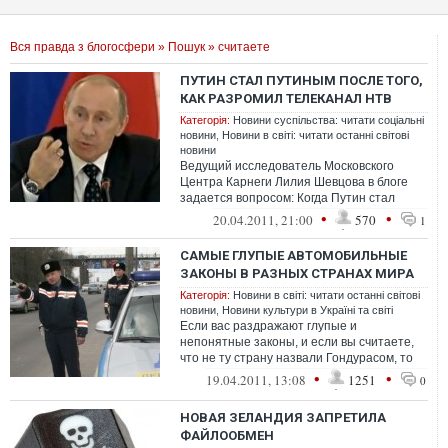
Вся правда з блогосфери
»
Пошук
» считаете
ПУТИН СТАЛ ПУТИНЫМ ПОСЛЕ ТОГО,
КАК РАЗРОМИЛ ТЕЛЕКАНАЛ НТВ
Категорія:
Новини суспільства: читати соціальні
новини
,
Новини в світі: читати останні світові
новини
Ведущий исследователь Московского
Центра Карнеги Лилия Шевцова в блоге
задается вопросом: Когда Путин стал
Путиным? И сразу дает ответ на него:
•
•
20.04.2011, 21:00
570
1
когда ...
САМЫЕ ГЛУПЫЕ АВТОМОБИЛЬНЫЕ
ЗАКОНЫ В РАЗНЫХ СТРАНАХ МИРА
Категорія:
Новини в світі: читати останні світові
новини
,
Новини культури в Україні та світі
Если вас раздражают глупые и
непонятные законы, и если вы считаете,
что не ту страну назвали Гондурасом, то
просто ознакомитесь с несколькими пра...
•
•
19.04.2011, 13:08
1251
0
НОВАЯ ЗЕЛАНДИЯ ЗАПРЕТИЛА
ФАЙЛООБМЕН