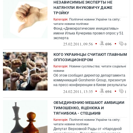
НЕЗАВИСИМЫЕ ЭКСПЕРТЫ НЕ
НАТЯНУЛИ ЯНУКОВИЧУ ДАЖЕ
ТРОЙКУ
Категорія:
Політичні новини України та світу:
читати новини політики
Фонд «Демократические инициативы»
имени Илька Кучерива провел опрос у 51
эксперта
•
•
25.02.2011, 09:56
696
0
КОГО УКРАИНЦЫ СЧИТАЮТ ГЛАВНЫМ
ОППОЗИЦИОНЕРОМ
Категорія:
Новини суспільства: читати соціальні
новини
Об этом сообщил директор департамента
коммуникаций Gorshenin Group, презентуя
на пресс-конференции в Киеве результаты
социологического исследования Ин...
•
•
24.02.2011, 13:35
694
1
ОБЪЕДИНЕНИЮ МЕШАЮТ АМБИЦИИ
ТИМОШЕНКО, ЯЦЕНЮКА И
ТЯГНИБОКА - СТЕЦЬКИВ
Категорія:
Політичні новини України та світу:
читати новини політики
Депутат Верховной Рады от «Народной