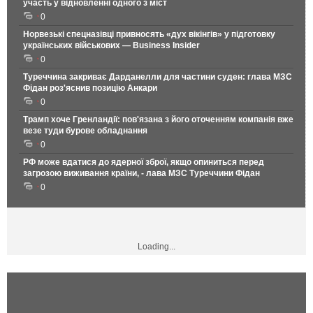
участь у відновленні одного з міст
0
Норвезькі спецназівці привносять «дух вікінгів» у підготовку
українських військових — Business Insider
0
Туреччина закриває Дарданелли для частини суден: глава МЗС
Фідан роз'яснив позицію Анкари
0
Трамп хоче Гренландії: пов'язана з його оточенням компанія вже
везе туди бурове обладнання
0
РФ може вдатися до ядерної зброї, якщо опиниться перед
загрозою виживання країни, - лава МЗС Туреччини Фідан
0
Loading...