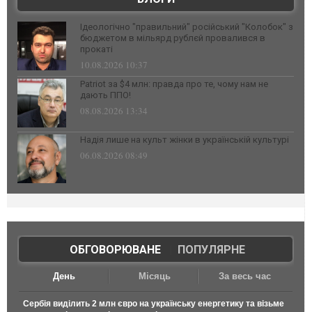
Ідеологічно "правильний" російський "Колобок" з
бюджетом в мільярд рублєй провалився в
прокаті
10.08.2026 10:37
Patriot за $4 млн: правда про те, чому нам не
дають ППО!
08.08.2026 13:34
Надія лише на культ жінки в українській культурі
06.08.2026 08:49
ОБГОВОРЮВАНЕ
|
ПОПУЛЯРНЕ
День
Місяць
За весь час
Сербія виділить 2 млн євро на українську енергетику та візьме