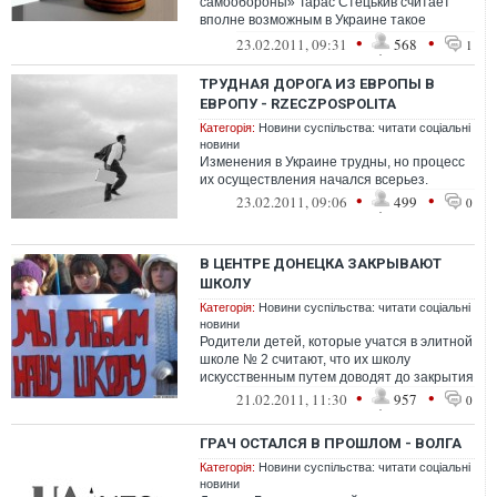
самообороны» Тарас Стецькив считает
вполне возможным в Украине такое
народное восстание, как в Египте.
•
•
23.02.2011, 09:31
568
1
ТРУДНАЯ ДОРОГА ИЗ ЕВРОПЫ В
ЕВРОПУ - RZECZPOSPOLITA
Категорія:
Новини суспільства: читати соціальні
новини
Изменения в Украине трудны, но процесс
их осуществления начался всерьез.
•
•
23.02.2011, 09:06
499
0
В ЦЕНТРЕ ДОНЕЦКА ЗАКРЫВАЮТ
ШКОЛУ
Категорія:
Новини суспільства: читати соціальні
новини
Родители детей, которые учатся в элитной
школе № 2 считают, что их школу
искусственным путем доводят до закрытия
•
•
21.02.2011, 11:30
957
0
ГРАЧ ОСТАЛСЯ В ПРОШЛОМ - ВОЛГА
Категорія:
Новини суспільства: читати соціальні
новини