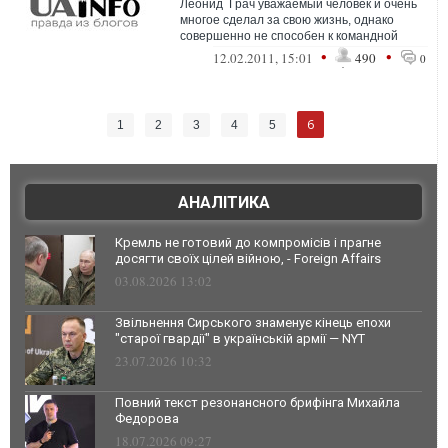
Леонид Грач уважаемый человек и очень
многое сделал за свою жизнь, однако
совершенно не способен к командной
работе. Верить в то, что он создаст...
•
•
12.02.2011, 15:01
490
0
6
1
2
3
4
5
АНАЛІТИКА
Кремль не готовий до компромісів і прагне
досягти своїх цілей війною, - Foreign Affairs
03.08.2026 13:02
Звільнення Сирського знаменує кінець епохи
"старої гвардії" в українській армії — NYT
23.07.2026 10:32
Повний текст резонансного брифінга Михайла
Федорова
18.07.2026 09:27