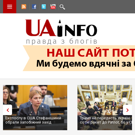
Експослу в США Стефанішиній
Трамп не передасть Україні
обрали запобіжний захід
сотні ракет до Patriot, бо у С
...