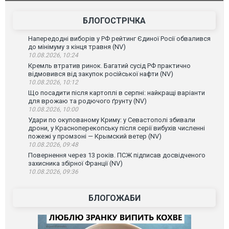
зірковог
БЛОГОСТРІЧКА
Напередодні виборів у РФ рейтинг Єдиної Росії обвалився
до мінімуму з кінця травня (NV)
10.08.2026, 10:24
Кремль втратив ринок. Багатий сусід РФ практично
відмовився від закупок російської нафти (NV)
10.08.2026, 10:12
Що посадити після картоплі в серпні: найкращі варіанти
для врожаю та родючого ґрунту (NV)
10.08.2026, 10:00
Удари по окупованому Криму: у Севастополі збивали
дрони, у Красноперекопську після серії вибухів численні
пожежі у промзоні — Крымский ветер (NV)
10.08.2026, 09:48
Повернення через 13 років. ПСЖ підписав досвідченого
захисника збірної Франції (NV)
10.08.2026, 09:36
БЛОГОЖАБИ