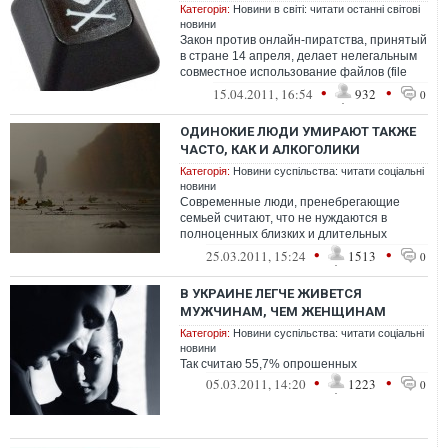
Категорія:
Новини в світі: читати останні світові
новини
Закон против онлайн-пиратства, принятый
в стране 14 апреля, делает нелегальным
совместное использование файлов (file
sharing) и файлообменные сети. Во...
•
•
15.04.2011, 16:54
932
0
ОДИНОКИЕ ЛЮДИ УМИРАЮТ ТАКЖЕ
ЧАСТО, КАК И АЛКОГОЛИКИ
Категорія:
Новини суспільства: читати соціальні
новини
Современные люди, пренебрегающие
семьей считают, что не нуждаются в
полноценных близких и длительных
взаимоотношениях
•
•
25.03.2011, 15:24
1513
0
В УКРАИНЕ ЛЕГЧЕ ЖИВЕТСЯ
МУЖЧИНАМ, ЧЕМ ЖЕНЩИНАМ
Категорія:
Новини суспільства: читати соціальні
новини
Так считаю 55,7% опрошенных
•
•
05.03.2011, 14:20
1223
0