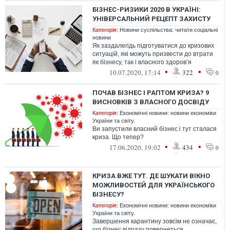
БІЗНЕС-РИЗИКИ 2020 В УКРАЇНІ:
УНІВЕРСАЛЬНИЙ РЕЦЕПТ ЗАХИСТУ
Категорія:
Новини суспільства: читати соціальні
новини
Як заздалегідь підготуватися до кризових
ситуацій, які можуть призвести до втрати
як бізнесу, так і власного здоров’я
•
•
10.07.2020, 17:14
322
0
ПОЧАВ БІЗНЕС І РАПТОМ КРИЗА? 9
ВИСНОВКІВ З ВЛАСНОГО ДОСВІДУ
Категорія:
Економічні новини: новини економіки
України та світу.
Ви запустили власний бізнес і тут сталася
криза. Що тепер?
•
•
17.06.2020, 19:02
434
0
КРИЗА ВЖЕ ТУТ. ДЕ ШУКАТИ ВІКНО
МОЖЛИВОСТЕЙ ДЛЯ УКРАЇНСЬКОГО
БІЗНЕСУ?
Категорія:
Економічні новини: новини економіки
України та світу.
Завершення карантину зовсім не означає,
що бізнес відразу повернеться