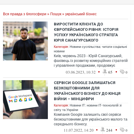
Вся правда з блогосфери
»
Пошук
» український бізнес
ВИРОСТИТИ КЛІЄНТА ДО
ЄВРОПЕЙСЬКОГО РІВНЯ: ІСТОРІЯ
УСПІХУ УКРАЇНСЬКОГО СТРАТЕГА
ЮРІЯ САНАГУРСЬКОГО
Категорія:
Новини суспільства: читати соціальні
новини
Київ, червень 2023 - Юрій Санагурський,
фахівець із розвитку комерційних стратегій
і управління продажами, продовжує
демонструвати системний підхід до...
•
•
03.06.2023, 10:32
65
0
СЕРВІСИ GOOGLE ЗАЛИШАТЬСЯ
БЕЗКОШТОВНИМИ ДЛЯ
УКРАЇНСЬКОГО БІЗНЕСУ ДО КІНЦЯ
ВІЙНИ – МІНЦИФРИ
Категорія:
Новини ІТ: новини ІТ-технологій зі
світу та України
Компанія Google залишить свої сервіси
безкоштовними для українського малого та
середнього бізнесу.
•
•
11.07.2022, 14:20
244
0