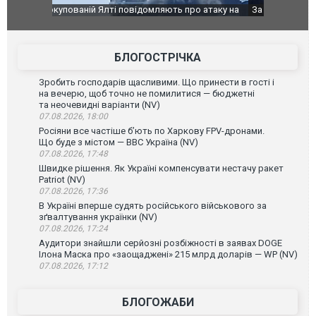
о атаку на
За 2000 кілометрів від кордону з Україною: в
В Таїланді 
го диму.
Єкатеринбурзі після атаки дронів загорівся
блискавки 
склад Wildberries. ФОТО. ВІДЕО
постражда
БЛОГОСТРІЧКА
Зробить господарів щасливими. Що принести в гості і
на вечерю, щоб точно не помилитися — бюджетні
та неочевидні варіанти (NV)
07.08.2026, 18:00
Росіяни все частіше бʼють по Харкову FPV-дронами.
Що буде з містом — ВВС Україна (NV)
07.08.2026, 17:48
Швидке рішення. Як Україні компенсувати нестачу ракет
Patriot (NV)
07.08.2026, 17:36
В Україні вперше судять російського військового за
зґвалтування українки (NV)
07.08.2026, 17:24
Аудитори знайшли серйозні розбіжності в заявах DOGE
Ілона Маска про «заощаджені» 215 млрд доларів — WP (NV)
07.08.2026, 17:12
БЛОГОЖАБИ