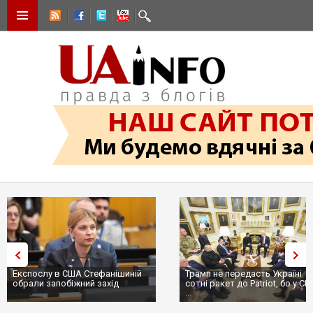
Експослу в США Стефанішиній
Трамп не передасть Україні
обрали запобіжний захід
сотні ракет до Patriot, бо у С
...