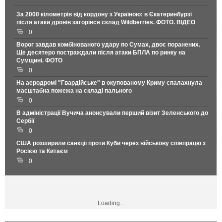
За 2000 кілометрів від кордону з Україною: в Єкатеринбурзі
після атаки дронів загорівся склад Wildberries. ФОТО. ВІДЕО
0
Ворог завдав комбінованого удару по Сумах, двоє поранених.
Ще десятеро постраждали після атаки БПЛА по ринку на
Сумщині. ФОТО
0
На аеродромі "Гвардійське" в окупованому Криму спалахнула
масштабна пожежа на складі пального
0
В адміністрації Вучича анонсували перший візит Зеленського до
Сербії
0
США розширили санкції проти Куби через військову співпрацю з
Росією та Китаєм
0
Loading...