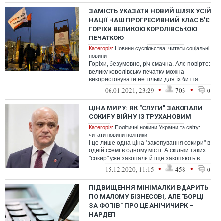
ЗАМІСТЬ УКАЗАТИ НОВИЙ ШЛЯХ УСІЙ
НАЦІЇ НАШ ПРОГРЕСИВНИЙ КЛАС Б'Є
ГОРІХИ ВЕЛИКОЮ КОРОЛІВСЬКОЮ
ПЕЧАТКОЮ
Категорія:
Новини суспільства: читати соціальні
новини
Горіхи, безумовно, річ смачна. Але повірте:
велику королівську печатку можна
використовувати не тільки для їх биття.
Замах богатирський – а удару, вла...
•
•
06.01.2021, 23:29
703
0
ЦІНА МИРУ: ЯК "СЛУГИ" ЗАКОПАЛИ
СОКИРУ ВІЙНУ ІЗ ТРУХАНОВИМ
Категорія:
Політичні новини України та світу:
читати новини політики
І це лише одна ціна "закопування сокири" в
одній схемі в одному місті. А скільки таких
"сокир" уже закопали й іще закопають в
інших куточках України
•
•
15.12.2020, 11:15
458
0
ПІДВИЩЕННЯ МІНІМАЛКИ ВДАРИТЬ
ПО МАЛОМУ БІЗНЕСОВІ, АЛЕ "БОРЦІ
ЗА ФОПІВ" ПРО ЦЕ АНІЧИЧИРК –
НАРДЕП