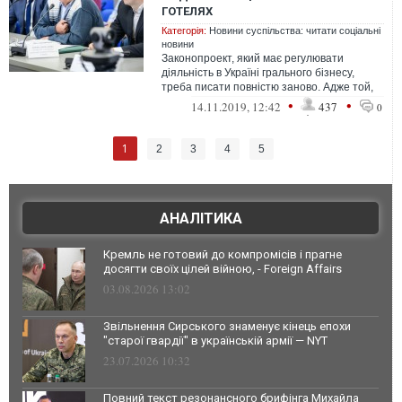
ГОТЕЛЯХ
Категорія:
Новини суспільства: читати соціальні
новини
Законопроект, який має регулювати
діяльність в Україні грального бізнесу,
треба писати повністю заново. Адже той,
який сьогодні пропонує Кабмін, має ц...
•
•
14.11.2019, 12:42
437
0
1
2
3
4
5
АНАЛІТИКА
Кремль не готовий до компромісів і прагне
досягти своїх цілей війною, - Foreign Affairs
03.08.2026 13:02
Звільнення Сирського знаменує кінець епохи
"старої гвардії" в українській армії — NYT
23.07.2026 10:32
Повний текст резонансного брифінга Михайла