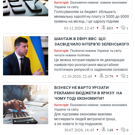
Категорія:
Економічні новини: новини економіки
України та світу.
Голосуванням за бюджет збільшать
мінімальну заробітну плату із 5000 до 6000
гривень на місяць, і це одразу підніме
податки, насамперед для малого бізн...
•
•
03.12.2020, 12:45
601
1
ШАНТАЖ В ЕФІРІ BBC: ЩО
ЗАСВІДЧИЛО ІНТЕРВ'Ю ЗЕЛЕНСЬКОГО
Категорія:
Політичні новини України та світу:
читати новини політики
Це можна потрактовувати як декларацію
намірів про розгортання масштабних
політичних репресій із задіянням силового
апарату. Є ще один неприємний
•
•
12.10.2020, 22:45
2179
2
БІЗНЕСУ НЕ ВАРТО УРІЗАТИ
РЕКЛАМНІ БЮДЖЕТИ В КРИЗУ. НА
ЧОМУ ТОДІ ЕКОНОМИТИ?
Категорія:
Економічні новини: новини економіки
України та світу.
Для підтримки економіки важливо
мотивувати людей витрачати гроші,
а не ховати їх під подушкою.
•
•
30.07.2020, 16:45
148
0