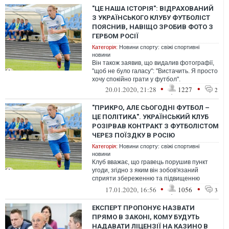
"ЦЕ НАША ІСТОРІЯ": ВІДРАХОВАНИЙ
З УКРАЇНСЬКОГО КЛУБУ ФУТБОЛІСТ
ПОЯСНИВ, НАВІЩО ЗРОБИВ ФОТО З
ГЕРБОМ РОСІЇ
Категорія:
Новини спорту: свіжі спортивні
новини
Він також заявив, що видалив фотографії,
"щоб не було галасу": "Вистачить. Я просто
хочу спокійно грати у футбол".
•
•
20.01.2020, 21:28
1227
2
"ПРИКРО, АЛЕ СЬОГОДНІ ФУТБОЛ –
ЦЕ ПОЛІТИКА". УКРАЇНСЬКИЙ КЛУБ
РОЗІРВАВ КОНТРАКТ З ФУТБОЛІСТОМ
ЧЕРЕЗ ПОЇЗДКУ В РОСІЮ
Категорія:
Новини спорту: свіжі спортивні
новини
Клуб вважає, що гравець порушив пункт
угоди, згідно з яким він зобов'язаний
сприяти збереженню та підвищенню
престижу клубу.
•
•
17.01.2020, 16:56
1056
3
ЕКСПЕРТ ПРОПОНУЄ НАЗВАТИ
ПРЯМО В ЗАКОНІ, КОМУ БУДУТЬ
НАДАВАТИ ЛІЦЕНЗІЇ НА КАЗИНО В