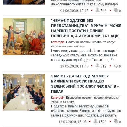
до колишнього життя. У кращому випадку
кумулятивний ефект кризи країни
•
•
01.06.2020, 12:15
546
0
відчувати...
"НЕМАЄ ПОДАТКІВ БЕЗ
ПРЕДСТАВНИЦТВА": В УКРАЇНІ МОЖЕ
НАРЕШТІ ПОСТАТИ НЕ ЛИШЕ
ПОЛІТИЧНА, А Й ЕКОНОМІЧНА НАЦІЯ
Категорія:
Політичні новини України та світу:
читати новини політики
І можливо, у нас нарешті з’явиться партія
середнього класу. Яка, можливо, постане
спочатку для одної-єдиної мети – щоби
скасувати закон №466. Саме так...
•
•
29.05.2020, 11:48
812
0
ЗАМІСТЬ ДАТИ ЛЮДЯМ ЗМОГУ
ВИЖИВАТИ СВОЄЮ ПРАЦЕЮ
ЗЕЛЕНСЬКИЙ ПОСИЛЮЄ ФЕОДАЛІВ –
ПЕКАР
Категорія:
Економічні новини: новини економіки
України та світу.
Податкові пільги великому бізнесові
вбивають місцеві бюджети, які формуються
саме за рахунок цих податків. Це робить
міста ще залежнішими від феодалів...
•
•
18.03.2020, 15:02
1590
0