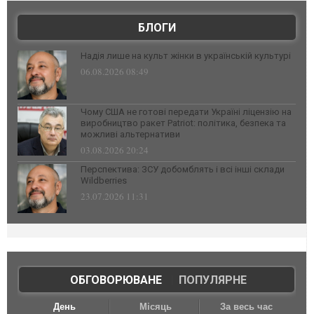
БЛОГИ
Надія лише на культ жінки в українській культурі
06.08.2026 08:49
Чому США не готові передати Україні ліцензію на
виробництво ракет Patriot: політика, безпека та
можливі альтернативи
03.08.2026 20:24
Перспектива: ЗСУ добомблять і всі інші склади
Wildberries
23.07.2026 11:31
ОБГОВОРЮВАНЕ
|
ПОПУЛЯРНЕ
День
Місяць
За весь час