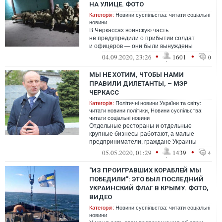
НА УЛИЦЕ. ФОТО
Категорія:
Новини суспільства: читати соціальні
новини
В Черкассах воинскую часть
не предупредили о прибытии солдат
и офицеров — они были вынуждены
ночевать под навесом на автовокзале.
•
•
04.09.2020, 23:26
1601
0
МЫ НЕ ХОТИМ, ЧТОБЫ НАМИ
ПРАВИЛИ ДИЛЕТАНТЫ, – МЭР
ЧЕРКАСС
Категорія:
Політичні новини України та світу:
читати новини політики
,
Новини суспільства:
читати соціальні новини
Отдельные рестораны и отдельные
крупные бизнесы работают, а малые
предприниматели, граждане Украины
должны в этот период оставаться дома, не
•
•
05.05.2020, 01:29
1439
4
должны вы...
"ИЗ ПРОИГРАВШИХ КОРАБЛЕЙ МЫ
ПОБЕДИЛИ": ЭТО БЫЛ ПОСЛЕДНИЙ
УКРАИНСКИЙ ФЛАГ В КРЫМУ. ФОТО,
ВИДЕО
Категорія:
Новини суспільства: читати соціальні
новини