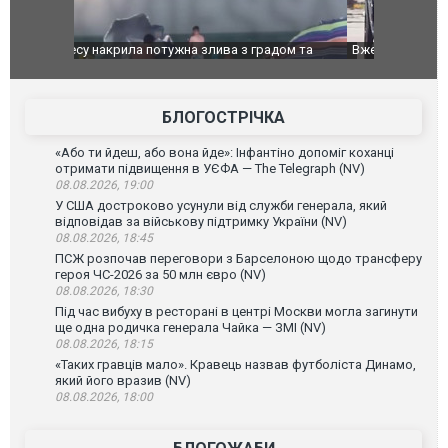
дом та
Вже вивели на тести: Ferrari готує оновлення
Вийшов тре
позашляховика Purosangue. ВІДЕО
фільму "Аф
БЛОГОСТРІЧКА
«Або ти йдеш, або вона йде»: Інфантіно допоміг коханці
отримати підвищення в УЄФА — The Telegraph (NV)
08.08.2026, 19:00
У США достроково усунули від служби генерала, який
відповідав за військову підтримку України (NV)
08.08.2026, 18:45
ПСЖ розпочав переговори з Барселоною щодо трансферу
героя ЧС-2026 за 50 млн євро (NV)
08.08.2026, 18:30
Під час вибуху в ресторані в центрі Москви могла загинути
ще одна родичка генерала Чайка — ЗМІ (NV)
08.08.2026, 18:15
«Таких гравців мало». Кравець назвав футболіста Динамо,
який його вразив (NV)
08.08.2026, 18:00