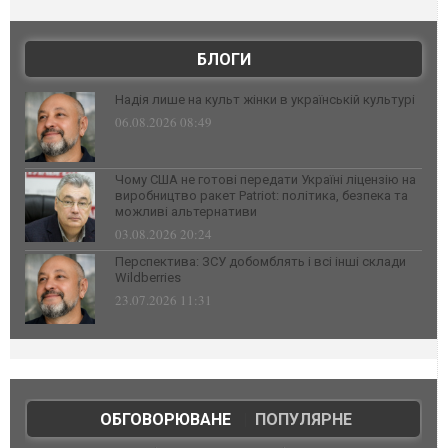
БЛОГИ
Надія лише на культ жінки в українській культурі
06.08.2026 08:49
Чому США не готові передати Україні ліцензію на
виробництво ракет Patriot: політика, безпека та
можливі альтернативи
03.08.2026 20:24
Перспектива: ЗСУ добомблять і всі інші склади
Wildberries
23.07.2026 11:31
ОБГОВОРЮВАНЕ
|
ПОПУЛЯРНЕ