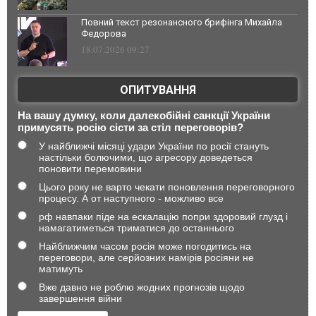
Повний текст резонансного брифінга Михайла
Федорова
18.07.2026 09:27
ОПИТУВАННЯ
На вашу думку, коли далекобійні санкції України
примусять росію сісти за стіл переговорів?
У найближчі місяці удари України по росії стануть
настільки болючими, що агресору доведеться
поновити перемовини
Цього року не варто чекати поновлення переговорного
процесу. А от наступного - можливо все
рф навпаки піде на ескалацію попри здоровий глузд і
намагатиметься триматися до останнього
Найближчим часом росія може погодитись на
переговори, але серйозних намірів росіяни не
матимуть
Вже давно не роблю жодних прогнозів щодо
завершення війни