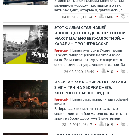
У меня есть свои воспоминания об этом
маленьком морском тральщике и о тех
четырех днях, которые я, фактически, с
ним прожила. Они там, а я в редакции
•
•
04.03.2020, 11:34
1606
0
ЭТОТ ФИЛЬМ СТАЛ НАШЕЙ
ИСПОВЕДЬЮ. ПРЕДЕЛЬНО ЧЕСТНОЙ.
МАКСИМАЛЬНО БЕЗЖАЛОСТНОЙ, –
КАЗАРИН ПРО "ЧЕРКАССЫ"
Категорія:
Новини культури в Україні та світі
Я редко пишу рецензии на украинское
кино. Во многом потому, что чаще всего
оно напоминает упражнение в жанре. За
последние полгода я посмотрел упражне...
•
•
26.02.2020, 13:40
910
0
В ЧЕРКАССАХ В НОЯБРЕ ПОТРАТИЛИ
3 МЛН ГРН НА УБОРКУ СНЕГА,
КОТОРОГО НЕ БЫЛО. ВИДЕО
Категорія:
Новини суспільства: читати соціальні
новини
В Черкассах несмотря на отсутствие
снегопадов в ноябре успели потратить на
зимние уборки дорог уже 3 млн гривен.
•
•
28.12.2019, 08:17
1019
0