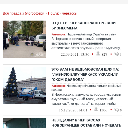
Вся правда з блогосфери
»
Пошук
» черкассы
В ЦЕНТРЕ ЧЕРКАСС РАССТРЕЛЯЛИ
БИЗНЕСМЕНА
Категорія:
Надзвичайні події України та світу.
В Черкассах неизвестный совершил
выстрелы из неустановленного
автоматического оружия и ранил мужчину,
который вскоре скончался в больнице.
•
•
22.09.2021, 13:30
827
1
ЭТО ВАМ НЕ ВЕДЬМОВСКАЯ ШЛЯПА:
ГЛАВНУЮ ЕЛКУ ЧЕРКАСС УКРАСИЛИ
"ОКОМ ДЬЯВОЛА"
Категорія:
Новини суспільства: читати соціальні
новини
В Черкассах главную елку города украсили
амулетами "куриный глаз", известный
также как "око дьявола", которые якобы
"защищают от сглаза", а на верхушк...
•
•
15.12.2020, 14:01
1306
0
НЕ ЖДАЛИ? В ЧЕРКАССАХ
НОВОБРАНЦЕВ ОСТАВИЛИ НОЧЕВАТЬ