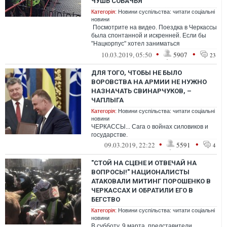
ЧУШЬ СОБАЧЬЯ
Категорія:
Новини суспільства: читати соціальні
новини
Посмотрите на видео. Поездка в Черкассы
была спонтанной и искренней. Если бы
"Нацкорпус" хотел заниматься
политтехнологиями, то занялся бы ими
•
•
10.03.2019, 05:50
5907
23
раньше...
ДЛЯ ТОГО, ЧТОБЫ НЕ БЫЛО
ВОРОВСТВА НА АРМИИ НЕ НУЖНО
НАЗНАЧАТЬ СВИНАРЧУКОВ, –
ЧАПЛЫГА
Категорія:
Новини суспільства: читати соціальні
новини
ЧЕРКАССЫ... Сага о войнах силовиков и
государстве.
•
•
09.03.2019, 22:22
5591
4
"СТОЙ НА СЦЕНЕ И ОТВЕЧАЙ НА
ВОПРОСЫ!" НАЦИОНАЛИСТЫ
АТАКОВАЛИ МИТИНГ ПОРОШЕНКО В
ЧЕРКАССАХ И ОБРАТИЛИ ЕГО В
БЕГСТВО
Категорія:
Новини суспільства: читати соціальні
новини
В субботу, 9 марта, представители