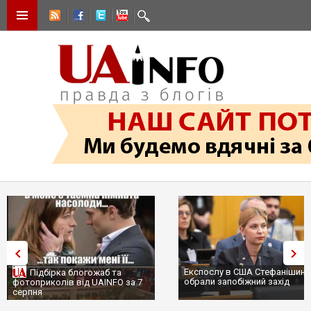
Експослу в США Стефанішині
Підбірка блогожаб та
обрали запобіжний захід
фотоприколів від UAINFO за 7
серпня