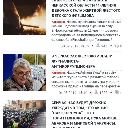
ЕДВА НЕ СГОРЕЛА ЗАЖИВО: В
ЧЕРКАССКОЙ ОБЛАСТИ 11-ЛЕТНЯЯ
ДЕВОЧКА СТАЛА ЖЕРТВОЙ ЖЕСТОГО
ДЕТСКОГО ФЛЕШМОБА
Категорія:
Новини суспільства: читати соціальні
новини
,
Надзвичайні події України та світу.
В Черкасской области 11-летняя девочка
пострадала из-за популярного в соцсетях
флешмоба #Firechallenge ("огненный
челлендж").
•
•
30.09.2019, 18:59
943
0
В ЧЕРКАССАХ ЖЕСТОКО ИЗБИЛИ
ЖУРНАЛИСТА-
АНТИКОРРУПЦИОНЕРА
Категорія:
Надзвичайні події України та світу.
Избитого журналиста с разбитой головой
сегодня около девяти часов утра увидели
прохожие прямо на улице на перекрестке
Надпильнои и Небесной Сотни. Они...
•
•
04.05.2019, 15:40
1222
1
СЕЙЧАС НАС БУДУТ ДРУЖНО
УБЕЖДАТЬ В ТОМ, ЧТО АКЦИЯ
"НАКЦКОРПУСА" – ЭТО
ПОЛИТТЕХНОЛОГИЯ, РУКА МОСКВЫ,
АВАКОВА И МИРОВОЙ ЗАКУЛИСЫ.