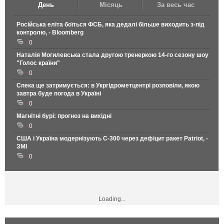
День
Місяць
За весь час
Російська еліта боїться ФСБ, яка дедалі більше виходить з-під
контролю, - Bloomberg
0
Наталія Могилевська стала другою тренеркою 14-го сезону шоу
"Голос країни"
0
Спека ще затримується: в Укргідрометцентрі розповіли, якою
завтра буде погода в Україні
0
Магнітні бурі: прогноз на вихідні
0
США і Україна модернізують С-300 через дефіцит ракет Patriot, -
ЗМІ
0
Loading...