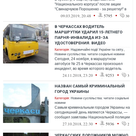
"Национального корпуса" после акции
"Свинарчуков Порошенко - за решетку!" в
Киеве отправились в Черкассы, где
•
•
09.03.2019, 20:48
5795
30
пребыв...
В ЧЕРКАССАХ ВОДИТЕЛЬ
МАРШРУТКИ УДАРИЛ 15-ЛЕТНЕГО
ПАРНЯ-ИНВАЛИДА ИЗ-ЗА
УДОСТОВЕРЕНИЯ. ВИДЕО
Категорія:
Надзвичайні події України та світу.
,
Новини суспільства: читати соціальні новини
Сегодня, 24 ноября, в маршрутном
автобусе № 25 в Черкассах произошел
инцидент, во время которого водитель
автобуса избил 15-летнего Богдана
•
•
24.11.2018, 23:20
9253
3
Волыка, ко...
НАЗВАН САМЫЙ КРИМИНАЛЬНЫЙ
ГОРОД УКРАИНЫ
Категорія:
Новини суспільства: читати соціальні
новини
Самым криминальным городом Украины на
сегодняшний день являются Черкассы, —
сообщил замглавы Национальной полиции
Вячеслав Аброськин
•
•
27.10.2018, 22:30
5936
2
ЧЕРКАССКИХ ДОРОЖНИКОВ МОЖНО