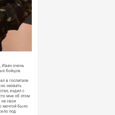
, Иван очень
ых бойцов.
ал в госпитале
жно назвать
отал, ездил с
сто мне об этом
 на свои
о мечтой было
село под