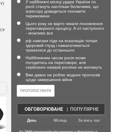
У найближчі місяці удари України по
NV)
росії стануть настільки болючими, що
агресору доведеться поновити
перемовини
Цього року не варто чекати поновлення
переговорного процесу. А от наступного
ЗСУ
- можливо все
рф навпаки піде на ескалацію попри
здоровий глузд і намагатиметься
триматися до останнього
Найближчим часом росія може
погодитись на переговори, але
серйозних намірів росіяни не матимуть
Вже давно не роблю жодних прогнозів
щодо завершення війни
ОБГОВОРЮВАНЕ
|
ПОПУЛЯРНЕ
День
Місяць
За весь час