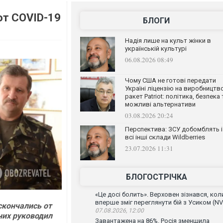
 от COVID-19
БЛОГИ
Надія лише на культ жінки в
українській культурі
06.08.2026 08:49
Чому США не готові передати
Україні ліцензію на виробництв
ракет Patriot: політика, безпека 
можливі альтернативи
03.08.2026 20:24
Перспектива: ЗСУ добомблять і
всі інші склади Wildberries
23.07.2026 11:31
БЛОГОСТРІЧКА
«Це досі болить». Верховен зізнався, кол
вперше зміг переглянути бій з Усиком (NV
скончались от
07.08.2026, 12:00
них руководил
Завантажена на 86%. Росія зменшила