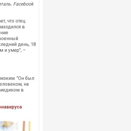
таль. Facebook
т, что отец
находился в
яние
 военный
Ворог завдав комбінованого удару по
двоє поранених. Ще десятеро постра
оследний день, 18
після атаки БПЛА по ринку на Сумщині
 и умер", –
лизким. "Он был
еловеком, на
л медиком в
онавируса
За 2000 кілометрів від кордону з Укра
Єкатеринбурзі після атаки дронів заго
склад Wildberries. ФОТО. ВІДЕО