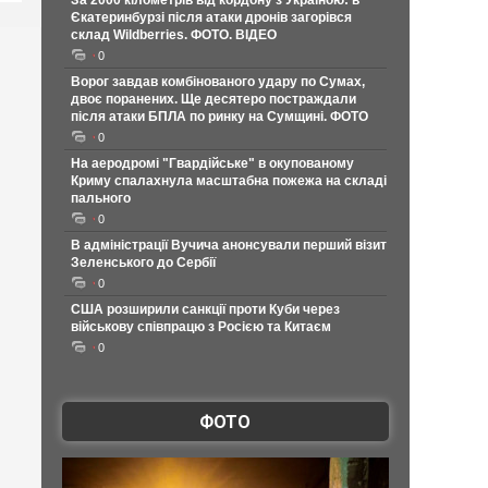
За 2000 кілометрів від кордону з Україною: в
Єкатеринбурзі після атаки дронів загорівся
склад Wildberries. ФОТО. ВІДЕО
0
Ворог завдав комбінованого удару по Сумах,
двоє поранених. Ще десятеро постраждали
після атаки БПЛА по ринку на Сумщині. ФОТО
0
На аеродромі "Гвардійське" в окупованому
Криму спалахнула масштабна пожежа на складі
пального
0
В адміністрації Вучича анонсували перший візит
Зеленського до Сербії
0
США розширили санкції проти Куби через
військову співпрацю з Росією та Китаєм
0
ФОТО