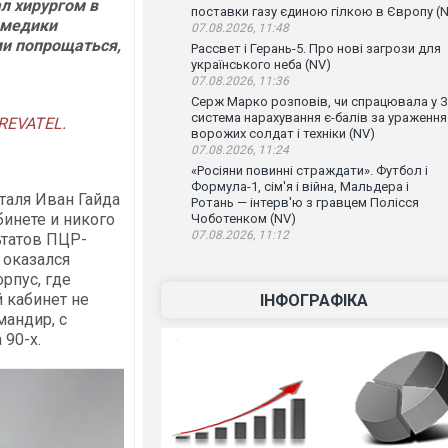
л хирургом в
поставки газу єдиною гілкою в Європу (
 медики
07.08.2026, 11:48
ми попрощаться,
Рассвет і Герань-5. Про нові загрози для
українського неба (NV)
07.08.2026, 11:36
Серж Марко розповів, чи спрацювала у 
система нарахування є-балів за ураження
REVATEL
.
ворожих солдат і техніки (NV)
07.08.2026, 11:24
«Росіяни повинні страждати». Футбол і
Формула-1, сім'я і війна, Мальдера і
таля Иван Гайда
Ротань — інтерв'ю з гравцем Полісся
бинете и никого
Чоботенком (NV)
07.08.2026, 11:12
ьтатов ПЦР-
 оказался
рпус, где
 кабинет не
ІНФОГРАФІКА
мандир, с
90-х.