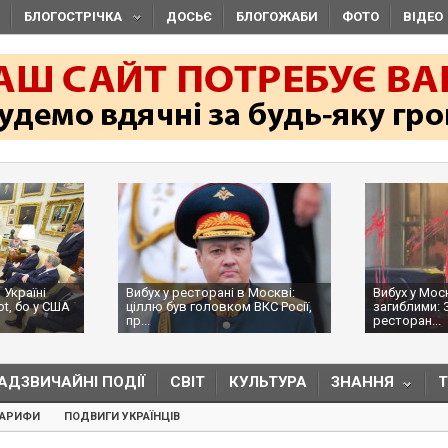
БЛОГОСТРІЧКА
ДОСЬЄ
БЛОГОЖАБИ
ФОТО
ВІДЕО
Вибух у ресторані в Москві:
Вибух у Москві з трьома
ціллю був головком ВКС Росії,
загиблими: ЗМІ пишуть, щ
пр...
ресторан...
АДЗВИЧАЙНІ ПОДІЇ
СВІТ
КУЛЬТУРА
ЗНАННЯ
ТАРИФИ
ПОДВИГИ УКРАЇНЦІВ