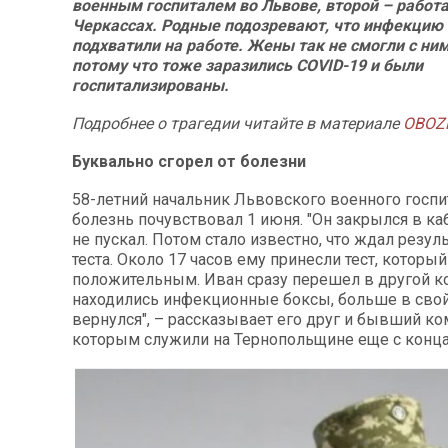
военным госпиталем во Львове, второй – работа
Черкассах. Родные подозревают, что инфекцию
подхватили на работе. Жены так не смогли с ни
потому что тоже заразились COVID-19 и были
госпитализированы.
Подробнее о трагедии читайте в материале
OBOZ
Буквально сгорел от болезни
58-летний начальник Львовского военного госпи
болезнь почувствовал 1 июня. "Он закрылся в ка
не пускал. Потом стало известно, что ждал резул
теста. Около 17 часов ему принесли тест, который
положительным. Иван сразу перешел в другой ко
находились инфекционные боксы, больше в свой
вернулся", – рассказывает его друг и бывший ко
которым служили на Тернопольщине еще с конца 