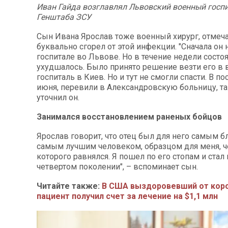
Иван Гайда возглавлял Львовский военный госпи
Генштаба ЗСУ
Сын Ивана Ярослав тоже военный хирург, отмечае
буквально сгорел от этой инфекции. "Сначала он 
госпитале во Львове. Но в течение недели состо
ухудшалось. Было принято решение везти его в
госпиталь в Киев. Но и тут не смогли спасти. В п
июня, перевили в Александровскую больницу, там
уточнил он.
Занимался восстановлением раненых бойцов
Ярослав говорит, что отец был для него самым б
самым лучшим человеком, образцом для меня, ч
которого равнялся. Я пошел по его стопам и ста
четвертом поколении", – вспоминает сын.
Читайте также:
В США выздоровевший от кор
пациент получил счет за лечение на $1,1 млн