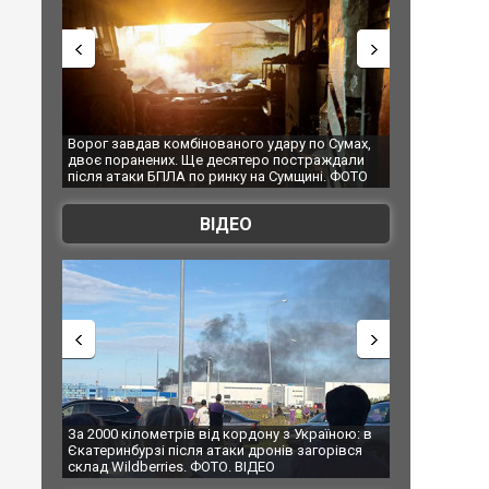
 Сумах,
За 2000 кілометрів від кордону з Україною: в
"Мої іграшки"
ждали
Єкатеринбурзі після атаки дронів загорівся
суперкарів в
. ФОТО
склад Wildberries. ФОТО. ВІДЕО
ВІДЕО
їною: в
В Таїланді футболіст загинув від удару
Топпосадовцю
рівся
блискавки під час матчу: ще 12 людей
підозру
постраждали. ВІДЕО