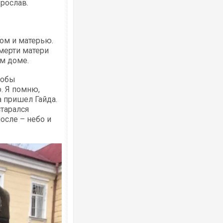
Ярослав.
цом и матерью.
мерти матери
ом доме.
тобы
. Я помню,
а пришел Гайда.
старался
осле – небо и