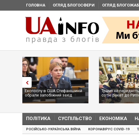
ГОЛОВНА
ОГЛЯД БЛОГОСФЕРИ
ОГЛЯД БЛОГОЖАБ
Експослу в США Стефанішиній
Трамп не передасть Україні
обрали запобіжний захід
сотні ракет до Patriot, бо у США
...
ПОЛІТИКА
СУСПІЛЬСТВО
ЕКОНОМІКА
Н
РОСІЙСЬКО-УКРАЇНСЬКА ВІЙНА
КОРОНАВІРУС COVID-19