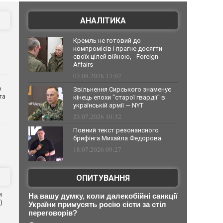
АНАЛІТИКА
Кремль не готовий до
компромісів і прагне досягти
своїх цілей війною, - Foreign
Affairs
03.08.2026 13:02
о
Звільнення Сирського знаменує
та
кінець епохи "старої гвардії" в
українській армії — NYT
23.07.2026 10:32
Повний текст резонансного
брифінга Михайла Федорова
18.07.2026 09:27
ОПИТУВАННЯ
и
На вашу думку, коли далекобійні санкції
)
України примусять росію сісти за стіл
переговорів?