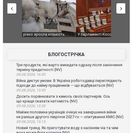
ькість
У парламенті Косово прем'єра закидали яйцями
Приїхав за
до українс
зіркового 
БЛОГОСТРІЧКА
Три продукти, які варто викидати одразу після закінчення
терміну придатності (NV)
09.08.2026, 16:00
Війна диктує умови. В Україна роботодавці переглядають
підходи до найму працівників — що відбувається (NV)
09.08.2026, 15:45
Досить порівнювати з кимось своїх партнерів. Ось
що краще сказати натомість (NV)
09.08.2026, 15:30
Майже половина українців очікує на завершення війни
не раніше другого півріччя 2027-го — опитування КМІС (NV)
09.08.2026, 15:15
Новий тренд. Як приготувати воду з насінням чіа та чим
вона може бути корисна (NV)