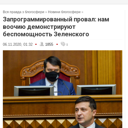
Вся правда з блогосфери
»
Новини блогосфери
»
Запрограммированный провал: нам
воочию демонстрируют
беспомощность Зеленского
•
•
06.11.2020, 01:32
1855
1