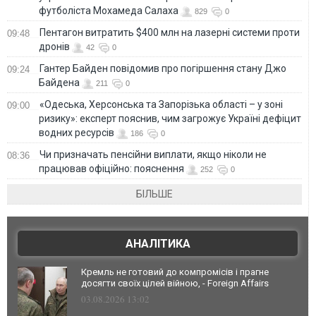
футболіста Мохамеда Салаха
829
0
Пентагон витратить $400 млн на лазерні системи проти
09:48
дронів
42
0
Гантер Байден повідомив про погіршення стану Джо
09:24
Байдена
211
0
«Одеська, Херсонська та Запорізька області – у зоні
09:00
ризику»: експерт пояснив, чим загрожує Україні дефіцит
водних ресурсів
186
0
Чи призначать пенсійни виплати, якщо ніколи не
08:36
працював офіційно: пояснення
252
0
БІЛЬШЕ
АНАЛІТИКА
Кремль не готовий до компромісів і прагне
досягти своїх цілей війною, - Foreign Affairs
03.08.2026 13:02