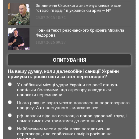
Звільнення Сирського знаменує кінець епохи
"старої гвардії" в українській армії — NYT
23.07.2026 10:32
Повний текст резонансного брифінга Михайла
Федорова
18.07.2026 09:27
ОПИТУВАННЯ
На вашу думку, коли далекобійні санкції України
примусять росію сісти за стіл переговорів?
У найближчі місяці удари України по росії стануть
настільки болючими, що агресору доведеться
поновити перемовини
Цього року не варто чекати поновлення переговорного
процесу. А от наступного - можливо все
рф навпаки піде на ескалацію попри здоровий глузд і
намагатиметься триматися до останнього
Найближчим часом росія може погодитись на
переговори, але серйозних намірів росіяни не
матимуть