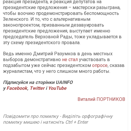
реакция президента, и реакция депутатов на
президентские предложения – мастерски разыграна,
чтобы воочию продемонстрировать беспомощность
Зеленского. И то, что с альтернативным
законопроектом, призванным дезавуировать
президентские предложения, выступает именно
председатель Верховной Рады, тоже укладывается в
эту схему президентского провала.
Ведь именно Дмитрий Разумков в день местных
выборов демонстративно
не стал
участвовать в
подзабытом уже сейчас президентском
опросе
, сказав
журналистам, что у него слишком много работы.
Підписуйся на сторінки UAINFO
у
Facebook
,
Twitter
і
YouTube
Виталий ПОРТНИКОВ
Повідомити про помилку - Виділіть орфографічну
помилку мишею і натисніть Ctrl + Enter