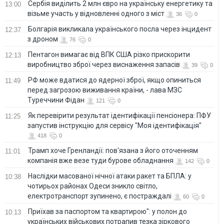
Сербія виділить 2 млн євро на українську енергетику та
13:00
візьме участь у відновленні одного з міст
36
0
Болгарія викликала українського посла через інцидент
12:37
з дроном
76
0
Пентагон вимагає від ВПК США різко прискорити
12:13
виробництво зброї через виснаження запасів
39
0
РФ може вдатися до ядерної зброї, якщо опиниться
11:49
перед загрозою виживання країни, - лава МЗС
Туреччини Фідан
121
0
Як перевірити результат ідентифікації пенсіонера: ПФУ
11:25
запустив інструкцію для сервісу "Моя ідентифікація"
418
0
Трамп хоче Гренландії: пов'язана з його оточенням
11:01
компанія вже везе туди бурове обладнання
142
0
Наслідки масованої нічної атаки ракет та БПЛА: у
10:38
чотирьох районах Одеси зникло світло,
електротранспорт зупинено, є постраждалі
60
0
Приїхав за паспортом та квартирою": у полон до
10:13
українських військових потрапив тезка зіркового