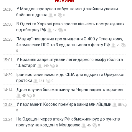
НОВИНИ
У Молдові пролунав вибух: на місці знайшли уламки
16:16
бойового дрона
0
0
В Одесі та Харкові різко зросла кількість постраждалих
15:50
від обстрілу РФ
17
0
"Мадяр" повідомив про знищення С-400 у Геленджику,
15:25
4 комплекси ППО та 3 судна тіньового флоту РФ
25
0
У Бразилії заарештували легендарного ексфутболіста
15:01
"Шахтаря"
149
0
Іран виставив вимоги до США для відкриття Ормузької
14:39
протоки
141
0
Дрон влучив біля магазину на Чернігівщині: є поранені
14:14
45
0
У парламенті Косово прем'єра закидали яйцями
13:48
88
0
На Одещині через атаку РФ обмежили рух до пунктів
13:24
пропуску на кордоні з Молдовою
45
0