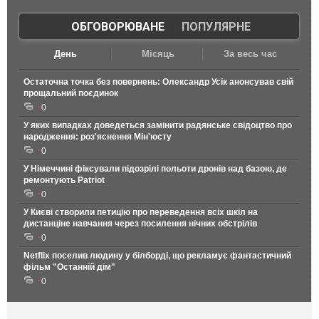
ОБГОВОРЮВАНЕ
|
ПОПУЛЯРНЕ
День
Місяць
За весь час
Остаточна точка без повернень: Олександр Усік анонсував свій
прощальний поєдинок
0
У яких випадках доведеться замінити радянське свідоцтво про
народження: роз'яснення Мін'юсту
0
У Німеччині фіксували підозрілі польоти дронів над базою, де
ремонтують Patriot
0
У Києві створили петицію про переведення всіх шкіл на
дистанціне навчання через посилення нічних обстрілів
0
Netflix поселив людину у білборді, що рекламує фантастичний
фільм "Останній дім"
0