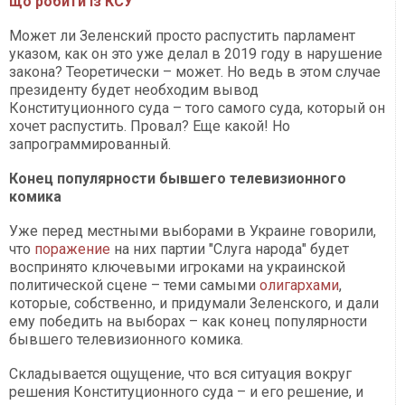
що робити із КСУ
Может ли Зеленский просто распустить парламент
указом, как он это уже делал в 2019 году в нарушение
закона? Теоретически – может. Но ведь в этом случае
президенту будет необходим вывод
Конституционного суда – того самого суда, который он
хочет распустить. Провал? Еще какой! Но
запрограммированный.
Конец популярности бывшего телевизионного
комика
Уже перед местными выборами в Украине говорили,
что
поражение
на них партии "Слуга народа" будет
воспринято ключевыми игроками на украинской
политической сцене – теми самыми
олигархами
,
которые, собственно, и придумали Зеленского, и дали
ему победить на выборах – как конец популярности
бывшего телевизионного комика.
Складывается ощущение, что вся ситуация вокруг
решения Конституционного суда – и его решение, и