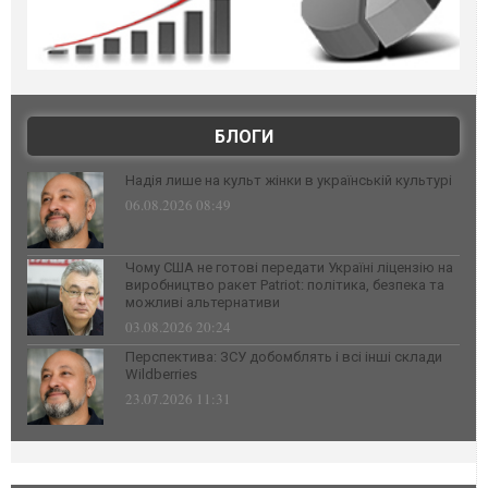
БЛОГИ
Надія лише на культ жінки в українській культурі
06.08.2026 08:49
Чому США не готові передати Україні ліцензію на
виробництво ракет Patriot: політика, безпека та
можливі альтернативи
03.08.2026 20:24
Перспектива: ЗСУ добомблять і всі інші склади
Wildberries
23.07.2026 11:31