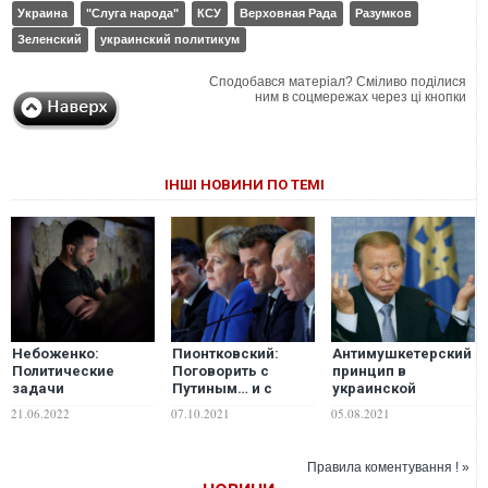
Украина
"Слуга народа"
КСУ
Верховная Рада
Разумков
Зеленский
украинский политикум
Сподобався матеріал? Сміливо поділися
ним в соцмережах через ці кнопки
ІНШІ НОВИНИ ПО ТЕМІ
Небоженко:
Пионтковский:
Антимушкетерский
Политические
Поговорить с
принцип в
задачи
Путиным… и с
украинской
послевоенной
Меркель
политике
21.06.2022
07.10.2021
05.08.2021
Украины
Правила коментування ! »