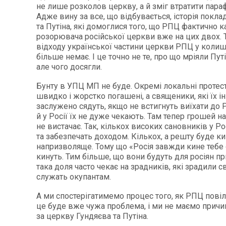
не лише розколов церкву, а й зміг втратити парафі
Адже вину за все, що відбувається, історія покла
та Путіна, які домоглися того, що РПЦ фактично к
розорювача російської церкви вже на цих двох. 
відходу української частини церкви РПЦ у коли
більше немає. І це точно не те, про що мріяли Пут
але чого досягли.
Бунту в УПЦ МП не буде. Окремі локальні протес
швидко і жорстко погашені, а священики, які їх і
заслужено сядуть, якщо не встигнуть виїхати до Р
й у Росії їх не дуже чекають. Там тепер грошей на
не вистачає. Так, кількох високих сановників у Ро
та забезпечать доходом. Кількох, а решту буде к
напризволяще. Тому що «Росія завжди кине тебе с
кинуть. Тим більше, що вони будуть для росіян п
така доля часто чекає на зрадників, які зрадили с
служать окупантам.
А ми спостерігатимемо процес того, як РПЦ повіл
це буде вже чужа проблема, і ми не маємо прич
за церкву Гундяєва та Путіна.