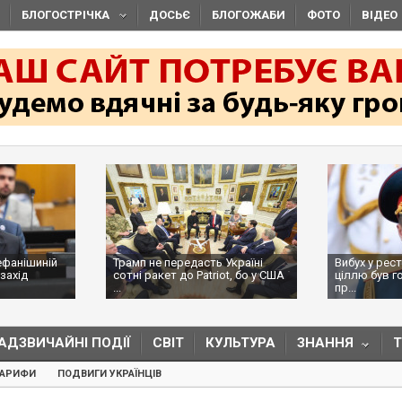
БЛОГОСТРІЧКА
ДОСЬЄ
БЛОГОЖАБИ
ФОТО
ВІДЕО
ефанішиній
Трамп не передасть Україні
Вибух у рес
захід
сотні ракет до Patriot, бо у США
ціллю був г
...
пр...
АДЗВИЧАЙНІ ПОДІЇ
СВІТ
КУЛЬТУРА
ЗНАННЯ
ТАРИФИ
ПОДВИГИ УКРАЇНЦІВ