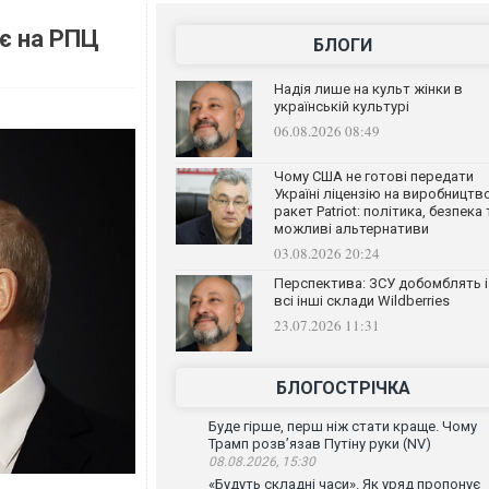
ає на РПЦ
БЛОГИ
Надія лише на культ жінки в
українській культурі
06.08.2026 08:49
Чому США не готові передати
Україні ліцензію на виробництв
ракет Patriot: політика, безпека 
можливі альтернативи
03.08.2026 20:24
Перспектива: ЗСУ добомблять і
всі інші склади Wildberries
23.07.2026 11:31
БЛОГОСТРІЧКА
Буде гірше, перш ніж стати краще. Чому
Трамп розв’язав Путіну руки (NV)
08.08.2026, 15:30
«Будуть складні часи». Як уряд пропонує