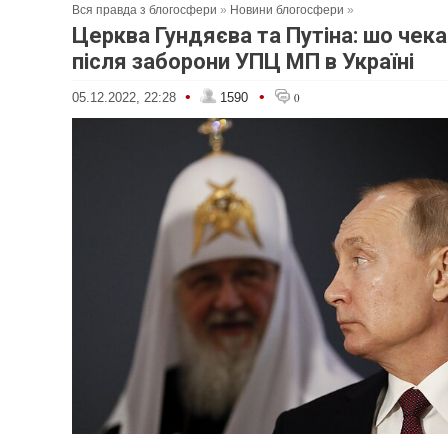
Вся правда з блогосфери
»
Новини блогосфери
»
Церква Гундяєва та Путіна: шо чек
після заборони УПЦ МП в Україні
•
•
05.12.2022, 22:28
1590
0