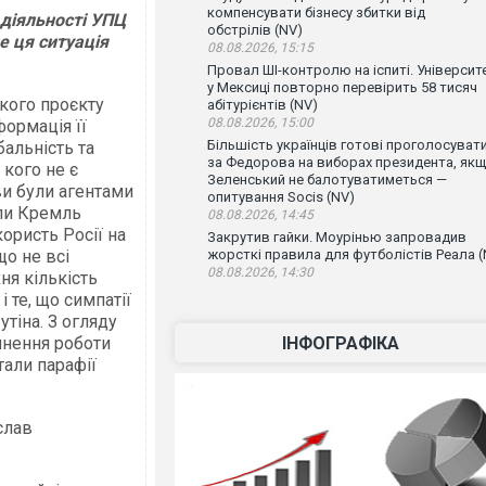
компенсувати бізнесу збитки від
 діяльності УПЦ
обстрілів (NV)
е ця ситуація
08.08.2026, 15:15
Провал ШІ-контролю на іспиті. Університ
у Мексиці повторно перевірить 58 тисяч
кого проєкту
абітурієнтів (NV)
08.08.2026, 15:00
формація її
Більшість українців готові проголосуват
бальність та
за Федорова на виборах президента, як
 кого не є
Зеленський не балотуватиметься —
ви були агентами
опитування Socis (NV)
оли Кремль
08.08.2026, 14:45
ристь Росії на
Закрутив гайки. Моурінью запровадив
що не всі
жорсткі правила для футболістів Реала (
08.08.2026, 14:30
ня кількість
 те, що симпатії
утіна. З огляду
инення роботи
ІНФОГРАФІКА
тали парафії
слав