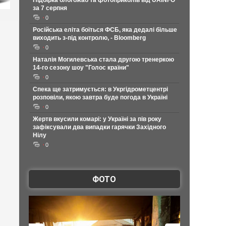
Підбірка блогожаб та фотоприколів від UAINFO
за 7 серпня
0
Російська еліта боїться ФСБ, яка дедалі більше
виходить з-під контролю, - Bloomberg
0
Наталія Могилевська стала другою тренеркою
14-го сезону шоу "Голос країни"
0
Спека ще затримується: в Укргідрометцентрі
розповіли, якою завтра буде погода в Україні
0
Жертв вкусили комарі: у Україні за пів року
зафіксували два випадки гарячки Західного
Нілу
0
ФОТО