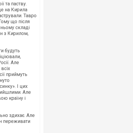
ї та паству.
де на Кирила
астрували. Тавро
Тому що після
шньому складі
Ворог завдав комбінованого удару по
ін з Кирилом,
двоє поранених. Ще десятеро постр
після атаки БПЛА по ринку на Сумщині
ти будуть
ніціювали,
осії. Але
 всіх
сії приймуть
инуто
инку». І цих
рийшлими. Але
вою країну і
Вже вивели на тести: Ferrari готує он
позашляховика Purosangue. ВІДЕО
ьно здихає. Але
ин переживати