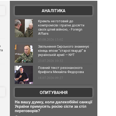
АНАЛІТИКА
Кремль не готовий до
компромісів і прагне досягти
своїх цілей війною, - Foreign
Affairs
03.08.2026 13:02
о
Звільнення Сирського знаменує
та
кінець епохи "старої гвардії" в
українській армії — NYT
23.07.2026 10:32
Повний текст резонансного
брифінга Михайла Федорова
18.07.2026 09:27
ОПИТУВАННЯ
На вашу думку, коли далекобійні санкції
України примусять росію сісти за стіл
переговорів?