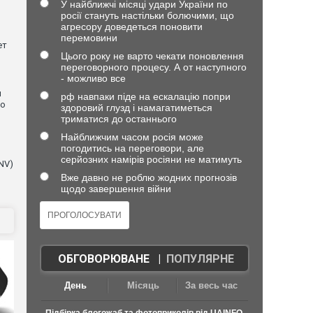
У найближчі місяці удари України по
росії стануть настільки болючими, що
агресору доведеться поновити
перемовини
ет
Цього року не варто чекати поновлення
переговорного процесу. А от наступного
- можливо все
и
рф навпаки піде на ескалацію попри
що
здоровий глузд і намагатиметься
триматися до останнього
Найближчим часом росія може
погодитись на переговори, але
серйозних намірів росіяни не матимуть
NV)
Вже давно не роблю жодних прогнозів
щодо завершення війни
ОБГОВОРЮВАНЕ
|
ПОПУЛЯРНЕ
День
Місяць
За весь час