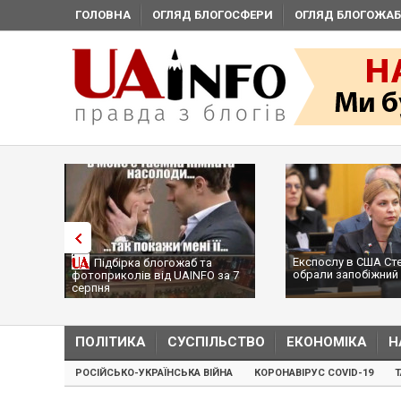
ГОЛОВНА
ОГЛЯД БЛОГОСФЕРИ
ОГЛЯД БЛОГОЖАБ
Експослу в США Ст
Підбірка блогожаб та
обрали запобіжний 
фотоприколів від UAINFO за 7
серпня
ПОЛІТИКА
СУСПІЛЬСТВО
ЕКОНОМІКА
Н
РОСІЙСЬКО-УКРАЇНСЬКА ВІЙНА
КОРОНАВІРУС COVID-19