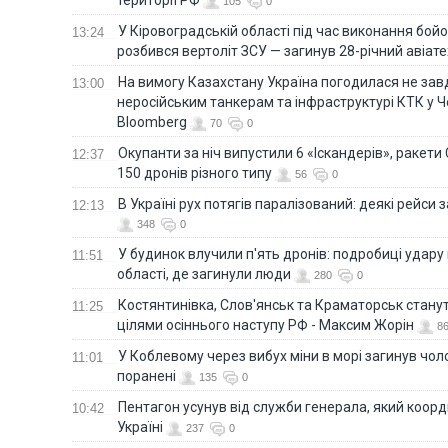
105
0
У Кіровоградській області під час виконання бой
13:24
розбився вертоліт ЗСУ — загинув 28-річний авіате
На вимогу Казахстану Україна погодилася не зав
13:00
неросійським танкерам та інфраструктурі КТК у 
Bloomberg
70
0
Окупанти за ніч випустили 6 «Іскандерів», ракети
12:37
150 дронів різного типу
56
0
В Україні рух потягів паралізований: деякі рейси
12:13
348
0
У будинок влучили п'ять дронів: подробиці удару 
11:51
області, де загинули люди
280
0
Костянтинівка, Слов'янськ та Краматорськ стану
11:25
цілями осіннього наступу РФ - Максим Жорін
8
У Коблевому через вибух міни в морі загинув чоло
11:01
поранені
135
0
Пентагон усунув від служби генерала, який коор
10:42
Україні
237
0