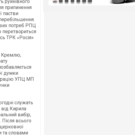
ть руйнівного
сля припинення
ї пастви
 перебільшення.
ових потреб РПЦ
но перетвориться
сь ТРК «Росія»
ю Кремлю,
ату
позбавляється
ої думки
теграцію УПЦ МП
унки
ьогодні служать
 від Кирила
ральний вибір,
 Після всього
 церковної
и та словами