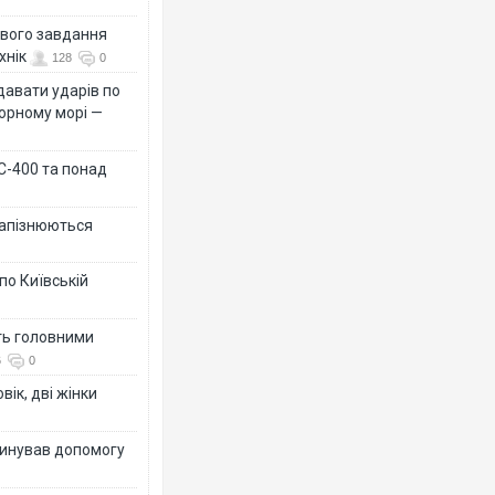
ового завдання
хнік
128
0
давати ударів по
Чорному морі —
 С-400 та понад
 запізнюються
по Київській
ть головними
6
0
вік, дві жінки
динував допомогу