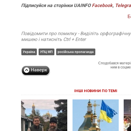
Підписуйся на сторінки UAINFO
Facebook
,
Telegr
Б
Повідомити про помилку - Виділіть орфографічн
мишею і натисніть Ctrl + Enter
Україна
УПЦ МП
російська пропаганда
Сподобався матері
ним в соцме
ІНШІ НОВИНИ ПО ТЕМІ