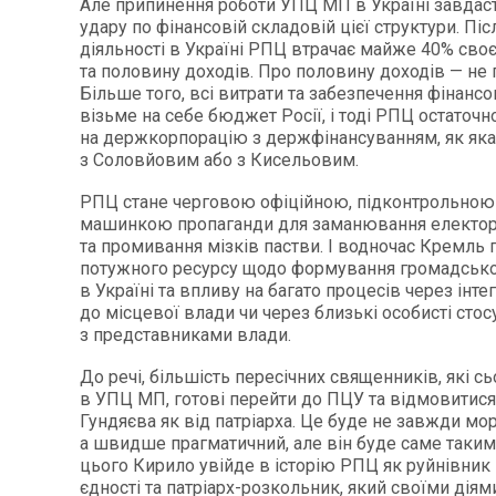
Але припинення роботи УПЦ МП в Україні завдас
удару по фінансовій складовій цієї структури. Пі
діяльності в Україні РПЦ втрачає майже 40% своє
та половину доходів. Про половину доходів — не
Більше того, всі витрати та забезпечення фінанс
візьме на себе бюджет Росії, і тоді РПЦ остаточ
на держкорпорацію з держфінансуванням, як яка
з Соловйовим або з Кисельовим.
РПЦ стане черговою офіційною, підконтрольно
машинкою пропаганди для заманювання електор
та промивання мізків пастви. І водночас Кремль 
потужного ресурсу щодо формування громадськ
в Україні та впливу на багато процесів через ін
до місцевої влади чи через близькі особисті стос
з представниками влади.
До речі, більшість пересічних священників, які с
в УПЦ МП, готові перейти до ПЦУ та відмовитися
Гундяєва як від патріарха. Це буде не завжди мо
а швидше прагматичний, але він буде саме таким.
цього Кирило увійде в історію РПЦ як руйнівник
єдності та патріарх-розкольник, який своїми діям