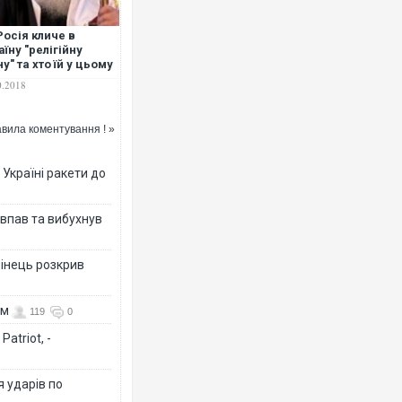
Росія кличе в
аїну "релігійну
ну" та хто їй у цьому
омагає. ВІДЕО
0.2018
вила коментування ! »
 Україні ракети до
 впав та вибухнув
бінець розкрив
ом
119
0
atriot, -
я ударів по