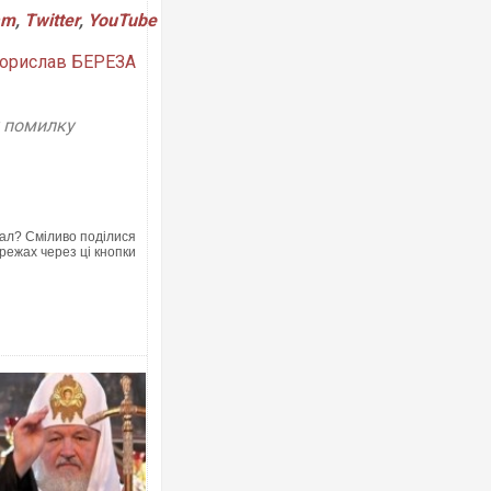
am
,
Twitter
,
YouTube
орислав БЕРЕЗА
у помилку
ал? Сміливо поділися
режах через ці кнопки