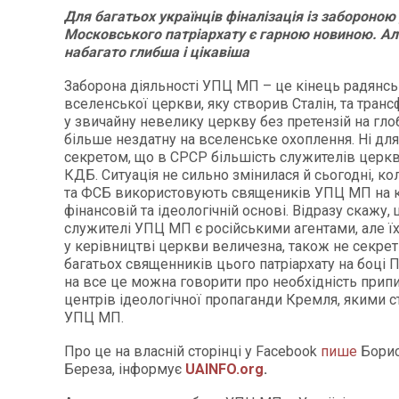
Для багатьох українців фіналізація із забороною
Московського патріархату є гарною новиною. Ал
набагато глибша і цікавіша
Заборона діяльності УПЦ МП – це кінець радянсь
вселенської церкви, яку створив Сталін, та транс
у звичайну невелику церкву без претензій на гло
більше нездатну на вселенське охоплення. Ні для
секретом, що в СРСР більшість служителів церк
КДБ. Ситуація не сильно змінилася й сьогодні, к
та ФСБ використовують священиків УПЦ МП на ко
фінансовій та ідеологічній основі. Відразу скажу, 
служителі УПЦ МП є російськими агентами, але їх
у керівництві церкви величезна, також не секрет і
багатьох священників цього патріархату на боці П
на все це можна говорити про необхідність прип
центрів ідеологічної пропаганди Кремля, якими с
УПЦ МП.
Про це на власній сторінці у Facebook
пише
Бори
Береза, інформує
UAINFO.org
.