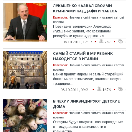
ЛУКАШЕНКО НАЗВАЛ СВОИМИ
КУМИРАМИ КАДДАФИ И ЧАВЕСА
Категорія:
Новини в світі: читати останні світові
новини
Президент Белоруссии Александр
Лукашенко заявил, что гражданам
республики нужно «держаться...
•
•
08.10.2011, 12:17
787
0
САМЫЙ СТАРЫЙ В МИРЕ БАНК
НАХОДИТСЯ В ИТАЛИИ
Категорія:
Новини в світі: читати останні світові
новини
Банки правят миром. И самый старейший
банк в мире в том числе, положив новую
традицию...
•
•
08.10.2011, 09:21
1676
0
В ЧЕХИИ ЛИКВИДИРУЮТ ДЕТСКИЕ
ДОМА
Категорія:
Новини в світі: читати останні світові
новини
Опекуны будут получать вознаграждение
от государства в зависимости от
количества...