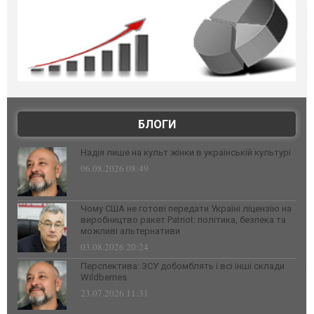
БЛОГИ
Надія лише на культ жінки в українській культурі
06.08.2026 08:49
Чому США не готові передати Україні ліцензію на
виробництво ракет Patriot: політика, безпека та
можливі альтернативи
03.08.2026 20:24
Перспектива: ЗСУ добомблять і всі інші склади
Wildberries
23.07.2026 11:31