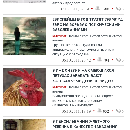
авторы предлагают...
•
•
07.10.2011, 08:39
1380
0
ЕВРОПЕЙЦЫ В ГОД ТРАТЯТ 798 МЛРД
ЕВРО НА БОРЬБУ С ПСИХИЧЕСКИМИ
ЗАБОЛЕВАНИЯМИ
Категорія:
Новини в світі: читати останні світові
новини
Группа экспертов, куда вошли
эпидемиологи и экономисты, изучили
ситуацию с расходами...
•
•
06.10.2011, 20:42
704
0
В ИНДОНЕЗИИ НА СМЕЮЩИХСЯ
ПЕТУХАХ ЗАРАБАТЫВАЮТ
КОЛОСАЛЬНЫЕ ДЕНЬГИ. ВИДЕО
Категорія:
Новини в світі: читати останні світові
новини
В Индонезии разведение смеющихся
петухов считается серьезным
бизнесом. Они выглядят,...
•
•
06.10.2011, 18:19
932
0
В ПЕНСИЛЬВАНИИ 7-ЛЕТНОГО
РЕБЕНКА В КАЧЕСТВЕ НАКАЗАНИЯ