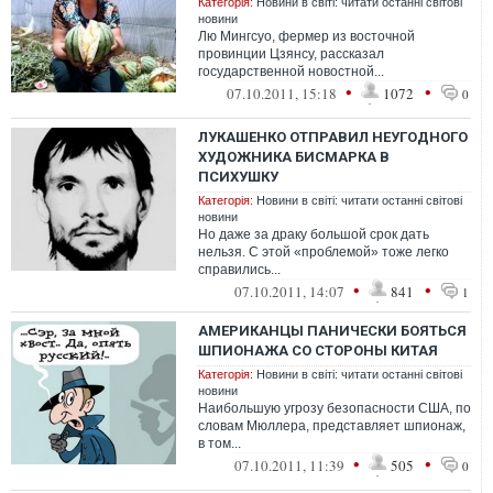
Категорія:
Новини в світі: читати останні світові
новини
Лю Мингсуо, фермер из восточной
провинции Цзянсу, рассказал
государственной новостной...
•
•
07.10.2011, 15:18
1072
0
ЛУКАШЕНКО ОТПРАВИЛ НЕУГОДНОГО
ХУДОЖНИКА БИСМАРКА В
ПСИХУШКУ
Категорія:
Новини в світі: читати останні світові
новини
Но даже за драку большой срок дать
нельзя. С этой «проблемой» тоже легко
справились...
•
•
07.10.2011, 14:07
841
1
АМЕРИКАНЦЫ ПАНИЧЕСКИ БОЯТЬСЯ
ШПИОНАЖА СО СТОРОНЫ КИТАЯ
Категорія:
Новини в світі: читати останні світові
новини
Наибольшую угрозу безопасности США, по
словам Мюллера, представляет шпионаж,
в том...
•
•
07.10.2011, 11:39
505
0