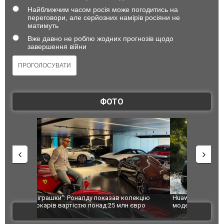
Найближчим часом росія може погодитись на
переговори, але серйозних намірів росіяни не
матимуть
Вже давно не роблю жодних прогнозів щодо
завершення війни
ФОТО
лекцію
Huawei виходить на ринок позашляховиків з
Росія атак
євро
моделлю Stelato G9. ФОТО
торговельн
ВІДЕО
ФОТО