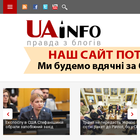
Експослу в США Стефанішиній
Трамп не передасть Україні
обрали запобіжний захід
сотні ракет до Patriot, бо у С
...