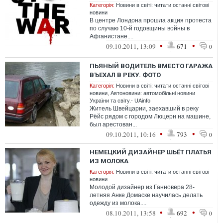
Категорія:
Новини в світі: читати останні світові
новини
В центре Лондона прошла акция протеста
по случаю 10-й годовщины войны в
Афганистане....
•
•
09.10.2011, 13:09
671
0
ПЬЯНЫЙ ВОДИТЕЛЬ ВМЕСТО ГАРАЖА
ВЪЕХАЛ В РЕКУ. ФОТО
Категорія:
Новини в світі: читати останні світові
новини
,
Автоновини: автомобільні новини
України та світу.- UAinfo
Житель Швейцарии, заехавший в реку
Рёйс рядом с городом Люцерн на машине,
был арестован...
•
•
09.10.2011, 10:16
793
0
НЕМЕЦКИЙ ДИЗАЙНЕР ШЬЁТ ПЛАТЬЯ
ИЗ МОЛОКА
Категорія:
Новини в світі: читати останні світові
новини
Молодой дизайнер из Ганновера 28-
летняя Анке Домаске научилась делать
одежду из молока....
•
•
08.10.2011, 13:58
692
0