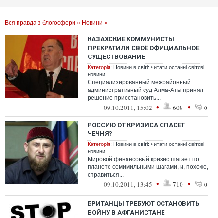
Вся правда з блогосфери
»
Новини
»
КАЗАХСКИЕ КОММУНИСТЫ
ПРЕКРАТИЛИ СВОЁ ОФИЦИАЛЬНОЕ
СУЩЕСТВОВАНИЕ
Категорія:
Новини в світі: читати останні світові
новини
Специализированный межрайонный
административный суд Алма-Аты принял
решение приостановить...
•
•
09.10.2011, 15:02
609
0
РОССИЮ ОТ КРИЗИСА СПАСЕТ
ЧЕЧНЯ?
Категорія:
Новини в світі: читати останні світові
новини
Мировой финансовый кризис шагает по
планете семимильными шагами, и, похоже,
справиться...
•
•
09.10.2011, 13:45
710
0
БРИТАНЦЫ ТРЕБУЮТ ОСТАНОВИТЬ
ВОЙНУ В АФГАНИСТАНЕ