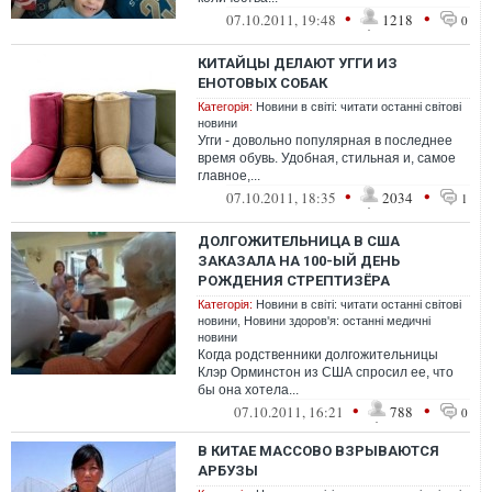
•
•
07.10.2011, 19:48
1218
0
КИТАЙЦЫ ДЕЛАЮТ УГГИ ИЗ
ЕНОТОВЫХ СОБАК
Категорія:
Новини в світі: читати останні світові
новини
Угги - довольно популярная в последнее
время обувь. Удобная, стильная и, самое
главное,...
•
•
07.10.2011, 18:35
2034
1
ДОЛГОЖИТЕЛЬНИЦА В США
ЗАКАЗАЛА НА 100-ЫЙ ДЕНЬ
РОЖДЕНИЯ СТРЕПТИЗЁРА
Категорія:
Новини в світі: читати останні світові
новини
,
Новини здоров'я: останні медичні
новини
Когда родственники долгожительницы
Клэр Орминстон из США спросил ее, что
бы она хотела...
•
•
07.10.2011, 16:21
788
0
В КИТАЕ МАССОВО ВЗРЫВАЮТСЯ
АРБУЗЫ