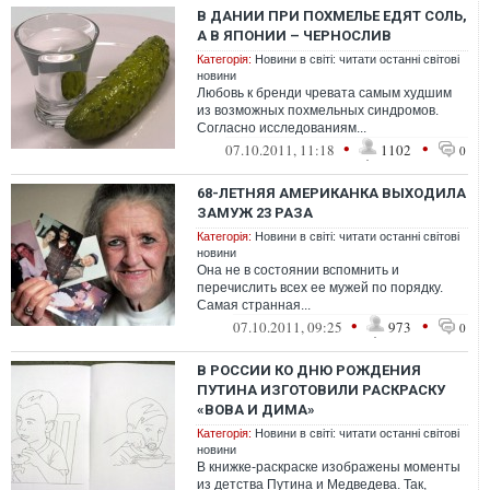
В ДАНИИ ПРИ ПОХМЕЛЬЕ ЕДЯТ СОЛЬ,
А В ЯПОНИИ – ЧЕРНОСЛИВ
Категорія:
Новини в світі: читати останні світові
новини
Любовь к бренди чревата самым худшим
из возможных похмельных синдромов.
Согласно исследованиям...
•
•
07.10.2011, 11:18
1102
0
68-ЛЕТНЯЯ АМЕРИКАНКА ВЫХОДИЛА
ЗАМУЖ 23 РАЗА
Категорія:
Новини в світі: читати останні світові
новини
Она не в состоянии вспомнить и
перечислить всех ее мужей по порядку.
Самая странная...
•
•
07.10.2011, 09:25
973
0
В РОССИИ КО ДНЮ РОЖДЕНИЯ
ПУТИНА ИЗГОТОВИЛИ РАСКРАСКУ
«ВОВА И ДИМА»
Категорія:
Новини в світі: читати останні світові
новини
В книжке-раскраске изображены моменты
из детства Путина и Медведева. Так,