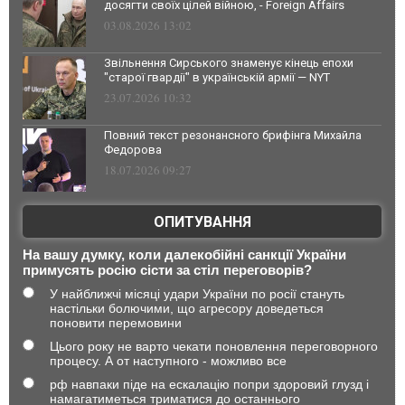
досягти своїх цілей війною, - Foreign Affairs
03.08.2026 13:02
Звільнення Сирського знаменує кінець епохи
"старої гвардії" в українській армії — NYT
23.07.2026 10:32
Повний текст резонансного брифінга Михайла
Федорова
18.07.2026 09:27
ОПИТУВАННЯ
На вашу думку, коли далекобійні санкції України
примусять росію сісти за стіл переговорів?
У найближчі місяці удари України по росії стануть
настільки болючими, що агресору доведеться
поновити перемовини
Цього року не варто чекати поновлення переговорного
процесу. А от наступного - можливо все
рф навпаки піде на ескалацію попри здоровий глузд і
намагатиметься триматися до останнього