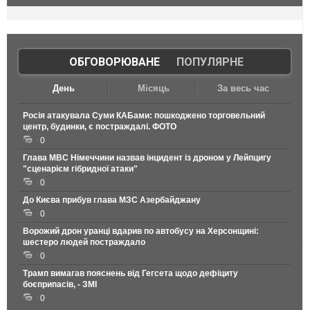
ОБГОВОРЮВАНЕ
|
ПОПУЛЯРНЕ
День
Місяць
За весь час
Росія атакувала Суми КАБами: пошкоджено торговельний
центр, будинки, є постраждалі. ФОТО
0
Глава МВС Німеччини назвав інцидент із дроном у Лейпцигу
"сценарієм гібридної атаки"
0
До Києва прибув глава МЗС Азербайджану
0
Ворожий дрон уранці вдарив по автобусу на Херсонщині:
шестеро людей постраждало
0
Трамп вимагав пояснень від Гегсета щодо дефіциту
боєприпасів, - ЗМІ
0