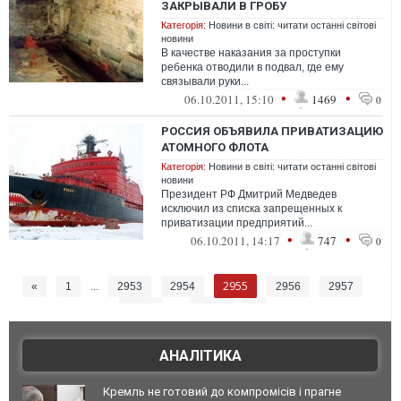
ЗАКРЫВАЛИ В ГРОБУ
Категорія:
Новини в світі: читати останні світові
новини
В качестве наказания за проступки
ребенка отводили в подвал, где ему
связывали руки...
•
•
06.10.2011, 15:10
1469
0
РОССИЯ ОБЪЯВИЛА ПРИВАТИЗАЦИЮ
АТОМНОГО ФЛОТА
Категорія:
Новини в світі: читати останні світові
новини
Президент РФ Дмитрий Медведев
исключил из списка запрещенных к
приватизации предприятий...
•
•
06.10.2011, 14:17
747
0
2955
«
1
...
2953
2954
2956
2957
2958
...
3026
»
АНАЛІТИКА
Кремль не готовий до компромісів і прагне