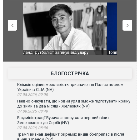
ару
Топпосадовцю Повітряних Сил вручили нову
Сили оборо
ей
підозру
губернатор
атаку. ВІД
БЛОГОСТРІЧКА
Клімкін оцінив можливість призначення Паліси послом
України в США (NV)
07.08.2026, 09:00
Наївно очікувати, що новий уряд зможе підготувати країну
до зими за два місяці - Железняк (NV)
07.08.2026, 08:48
В адміністрації Вучича анонсували перший візит
Зеленського до Сербії (NV)
07.08.2026, 08:36
Трамп визнав дефіцит окремих видів боєприпасів після
війни з Іраном (NV)