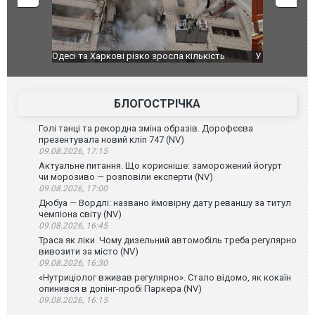
ькість
У парламенті Косово прем'єра закидали яйцями
Приїхав за
до українс
зіркового 
БЛОГОСТРІЧКА
Голі танці та рекордна зміна образів. Дорофєєва
презентувала новий кліп 747 (NV)
09.08.2026, 17:15
Актуальне питання. Що корисніше: заморожений йогурт
чи морозиво — розповіли експерти (NV)
09.08.2026, 17:00
Дюбуа — Вордлі: названо ймовірну дату реваншу за титул
чемпіона світу (NV)
09.08.2026, 16:45
Траса як ліки. Чому дизельний автомобіль треба регулярно
вивозити за місто (NV)
09.08.2026, 16:30
«Нутриціолог вживав регулярно». Стало відомо, як кокаїн
опинився в допінг-пробі Паркера (NV)
09.08.2026, 16:15