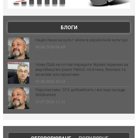
БЛОГИ
Надія лише на культ жінки в українській культурі
06.08.2026 08:49
Чому США не готові передати Україні ліцензію на
виробництво ракет Patriot: політика, безпека та
можливі альтернативи
03.08.2026 20:24
Перспектива: ЗСУ добомблять і всі інші склади
Wildberries
23.07.2026 11:31