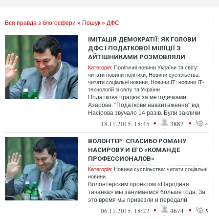
Вся правда з блогосфери
»
Пошук
» ДФС
ІМІТАЦІЯ ДЕМОКРАТІЇ: ЯК ГОЛОВИ
ДФС І ПОДАТКОВОЇ МІЛІЦІЇ З
АЙТІШНИКАМИ РОЗМОВЛЯЛИ
Категорія:
Політичні новини України та світу:
читати новини політики
,
Новини суспільства:
читати соціальні новини
,
Новини ІТ: новини ІТ-
технологій зі світу та України
Податкова працює за методичками
Азарова. "Податкове навантаження" від
Насірова звучало 14 разів. Були заклики
його витримувати. Це сплачені податки
•
•
18.11.2015, 18:45
3887
4
до...
ВОЛОНТЕР: СПАСИБО РОМАНУ
НАСИРОВУ И ЕГО «КОМАНДЕ
ПРОФЕССИОНАЛОВ»
Категорія:
Новини суспільства: читати соціальні
новини
Волонтерским проектом «Народная
тачанка» мы занимаемся больше года. За
это время мы привезли и передали
АТОшникам 34 автомобиля, большинство
•
•
06.11.2015, 18:22
4674
5
из которы...