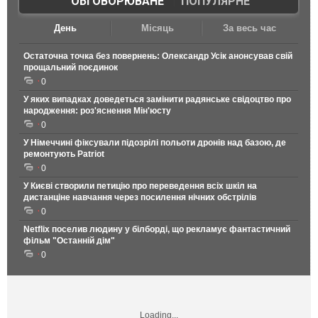
ОБГОВОРЮВАНЕ
|
ПОПУЛЯРНЕ
День
Місяць
За весь час
Остаточна точка без повернень: Олександр Усік анонсував свій
прощальний поєдинок
0
У яких випадках доведеться замінити радянське свідоцтво про
народження: роз'яснення Мін'юсту
0
У Німеччині фіксували підозрілі польоти дронів над базою, де
ремонтують Patriot
0
У Києві створили петицію про переведення всіх шкіл на
дистанціне навчання через посилення нічних обстрілів
0
Netflix поселив людину у білборді, що рекламує фантастичний
фільм "Останній дім"
0
Loading...