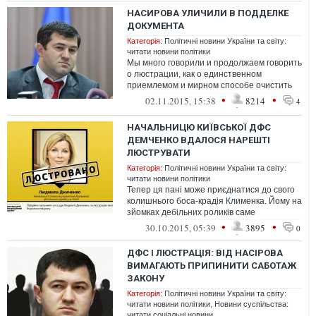
НАСИРОВА УЛИЧИЛИ В ПОДДЕЛКЕ
ДОКУМЕНТА
Категорія:
Політичні новини України та світу:
читати новини політики
Мы много говорили и продолжаем говорить
о люстрации, как о единственном
приемлемом и мирном способе очистить
государственный механизм от людей,
•
•
02.11.2015, 15:38
8214
4
которы...
НАЧАЛЬНИЦЮ КИЇВСЬКОЇ ДФС
ДЕМЧЕНКО ВДАЛОСЯ НАРЕШТІ
ЛЮСТРУВАТИ
Категорія:
Політичні новини України та світу:
читати новини політики
Тепер ця пані може приєднатися до свого
колишнього боса-крадія Клименка. Йому на
зйомках дебільних роликів саме
персонажів не вистачає. Скатєртью доро...
•
•
30.10.2015, 05:39
3895
0
ДФС І ЛЮСТРАЦІЯ: ВІД НАСІРОВА
ВИМАГАЮТЬ ПРИПИНИТИ САБОТАЖ
ЗАКОНУ
Категорія:
Політичні новини України та світу:
читати новини політики
,
Новини суспільства:
читати соціальні новини