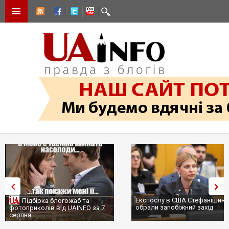
Експослу в США Стефанішині
Підбірка блогожаб та
обрали запобіжний захід
фотоприколів від UAINFO за 7
серпня