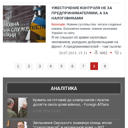
делат...
УЖЕСТОЧЕНИЕ КОНТРОЛЯ НЕ ЗА
ПРЕДПРИНИМАТЕЛЯМИ, А ЗА
НАЛОГОВИКАМИ
Категорія:
Новини суспільства: читати соціальні
новини
,
Економічні новини: новини економіки
України та світу.
Я не слышал об армии налоговых
чиновников, ушедших добровольцами на
фронт. А предпринимателей – там тысячи.
Я ни разу не встречал информации о
•
•
20.07.2015, 15:31
3092
1
налогов...
8
1
2
3
4
5
6
7
9
АНАЛІТИКА
Кремль не готовий до компромісів і прагне
досягти своїх цілей війною, - Foreign Affairs
03.08.2026 13:02
Звільнення Сирського знаменує кінець епохи
"старої гвардії" в українській армії — NYT