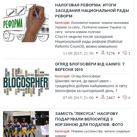
НАЛОГОВАЯ РЕФОРМА: ИТОГИ
ЗАСЕДАНИЯ НАЦИОНАЛЬНОЙ РАДЫ
РЕФОРМ
Категорія:
Економічні новини: новини економіки
України та світу.
,
Політичні новини України та
світу: читати новини політики
Спустя неделю после заседания
Национальной рады реформ (National
Reforms Council), можно взвешенно
сделать несколько выводов относительно
•
•
11.09.2015, 21:50
5276
2
результатов....
ОГЛЯД БЛОГОСФЕРИ ВІД UAINFO. 7
ВЕРЕСНЯ 2015
Категорія:
Огляд блогосфери
Шановні читачі, до вашої уваги –
традиційна добірка найцікавішого зі світу
блогосфери за сьогоднішній день, 7
вересня
•
•
07.09.2015, 21:00
2467
0
ЗАМІСТЬ "ЛЕКСУСА": НАСІРОВУ
ПОДАРУВАЛИ ВЕЛОСИПЕД З
КОРЗИНОЮ ДЛЯ ПОДАТКІВ. ФОТО
Категорія:
Новини суспільства: читати соціальні
новини