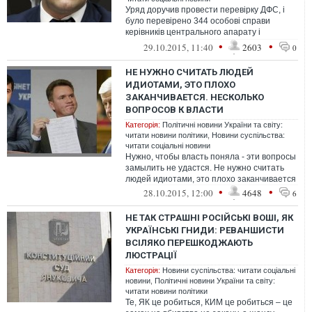
Уряд доручив провести перевірку ДФС, і
було перевірено 344 особові справи
керівників центрального апарату і
територіальних органів рівня області й
•
•
29.10.2015, 11:40
2603
0
Киє...
НЕ НУЖНО СЧИТАТЬ ЛЮДЕЙ
ИДИОТАМИ, ЭТО ПЛОХО
ЗАКАНЧИВАЕТСЯ. НЕСКОЛЬКО
ВОПРОСОВ К ВЛАСТИ
Категорія:
Політичні новини України та світу:
читати новини політики
,
Новини суспільства:
читати соціальні новини
Нужно, чтобы власть поняла - эти вопросы
замылить не удастся. Не нужно считать
людей идиотами, это плохо заканчивается
•
•
28.10.2015, 12:00
4648
6
НЕ ТАК СТРАШНІ РОСІЙСЬКІ ВОШІ, ЯК
УКРАЇНСЬКІ ГНИДИ: РЕВАНШИСТИ
ВСІЛЯКО ПЕРЕШКОДЖАЮТЬ
ЛЮСТРАЦІЇ
Категорія:
Новини суспільства: читати соціальні
новини
,
Політичні новини України та світу:
читати новини політики
Те, ЯК це робиться, КИМ це робиться – це