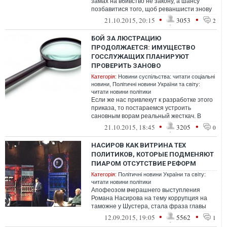
замах на вбивство не закону, а шансу
позбавитися того, щоб реваншисти знову
отримали доступ до ПОСАД.
•
•
21.10.2015, 20:15
3053
2
БОЙ ЗА ЛЮСТРАЦИЮ
ПРОДОЛЖАЕТСЯ: ИМУЩЕСТВО
ГОССЛУЖАЩИХ ПЛАНИРУЮТ
ПРОВЕРИТЬ ЗАНОВО
Категорія:
Новини суспільства: читати соціальні
новини
,
Політичні новини України та світу:
читати новини політики
Если же нас привлекут к разработке этого
приказа, то постараемся устроить
сановным ворам реальный жесткач. В
общем, ждите ливня помоев в честнейших
•
•
21.10.2015, 18:45
3205
0
ук...
НАСИРОВ КАК ВИТРИНА ТЕХ
ПОЛИТИКОВ, КОТОРЫЕ ПОДМЕНЯЮТ
ПИАРОМ ОТСУТСТВИЕ РЕФОРМ
Категорія:
Політичні новини України та світу:
читати новини політики
Апофеозом вчерашнего выступления
Романа Насирова на тему коррупция на
таможне у Шустера, стала фраза главы
ГФС: "Я чист как слеза". И могло сложиться
•
•
12.09.2015, 19:05
5562
1
...