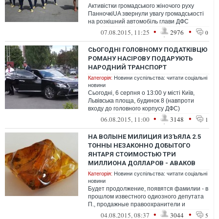
Активістки громадського жіночого руху
ПанночкіUA звернули увагу громадськості
на розкішний автомобіль глави ДФС
Романа Насірова, який раніше належав О...
•
•
07.08.2015, 11:25
2976
0
СЬОГОДНІ ГОЛОВНОМУ ПОДАТКІВЦЮ
РОМАНУ НАСІРОВУ ПОДАРУЮТЬ
НАРОДНИЙ ТРАНСПОРТ
Категорія:
Новини суспільства: читати соціальні
новини
Сьогодні, 6 серпня о 13:00 у місті Київ,
Львівська площа, будинок 8 (навпроти
входу до головного корпусу ДФС)
відбудеться акція протесту жіночої ініці...
•
•
06.08.2015, 11:00
3148
1
НА ВОЛЫНЕ МИЛИЦИЯ ИЗЪЯЛА 2.5
ТОННЫ НЕЗАКОННО ДОБЫТОГО
ЯНТАРЯ СТОИМОСТЬЮ ТРИ
МИЛЛИОНА ДОЛЛАРОВ - АВАКОВ
Категорія:
Новини суспільства: читати соціальні
новини
Будет продолжение, появятся фамилии - в
прошлом известного одиозного депутата
П., продажные правоохранители и
чиновники.. - мы свою работу будем
•
•
04.08.2015, 08:37
3044
5