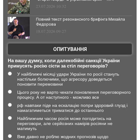
23.07.2026 10:32
Повний текст резонансного брифінга Михайла
Федорова
18.07.2026 09:27
ОПИТУВАННЯ
На вашу думку, коли далекобійні санкції України
примусять росію сісти за стіл переговорів?
У найближчі місяці удари України по росії стануть
настільки болючими, що агресору доведеться
поновити перемовини
Цього року не варто чекати поновлення переговорного
процесу. А от наступного - можливо все
рф навпаки піде на ескалацію попри здоровий глузд і
намагатиметься триматися до останнього
Найближчим часом росія може погодитись на
переговори, але серйозних намірів росіяни не
матимуть
Вже давно не роблю жодних прогнозів щодо