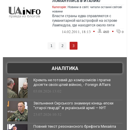
ЛОМАНУЛИСЬ В ИТАЛИЮ
Категорія:
Новини в світі: читати останні світові
новини
Власти страны едва справляются с
гуманитарной катастрофой на острове
Лампедуза, где находятся около пяти
тысяч жителей Туниса, бежавших из
•
•
14.02.2011, 18:13
460
0
страны.
3
1
2
АНАЛІТИКА
Кремль не готовий до компромісів і прагне
досягти своїх цілей війною, - Foreign Affairs
03.08.2026 13:02
Звільнення Сирського знаменує кінець епохи
"старої гвардії" в українській армії — NYT
23.07.2026 10:32
Повний текст резонансного брифінга Михайла