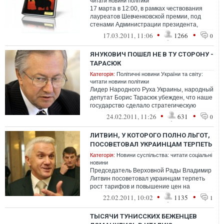
читати новини політики
17 марта в 12:00, в рамках чествования
лауреатов Шевченковской премии, под
стенами Администрации президента,
прошла акция «Президентские чтения&...
•
•
17.03.2011, 11:06
1266
0
ЯНУКОВИЧ ПОШЕЛ НЕ В ТУ СТОРОНУ -
ТАРАСЮК
Категорія:
Політичні новини України та світу:
читати новини політики
Лидер Народного Руха Украины, народный
депутат Борис Тарасюк убежден, что наше
государство сделало стратегическую
ошибку, отказавшись от курса на евро...
•
•
24.02.2011, 11:26
631
0
ЛИТВИН, У КОТОРОГО ПОЛНО ЛЬГОТ,
ПОСОВЕТОВАЛ УКРАИНЦАМ ТЕРПЕТЬ
Категорія:
Новини суспільства: читати соціальні
новини
Председатель Верховной Рады Владимир
Литвин посоветовал украинцам терпеть
рост тарифов и повышение цен на
коммунальные услуги
•
•
22.02.2011, 10:02
1135
1
ТЫСЯЧИ ТУНИССКИХ БЕЖЕНЦЕВ