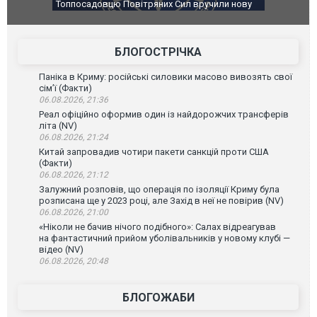
учили нову
Сили оборони уразили Ярославський НПЗ:
Неймар в
губернатор регіону заявив про наймасштабнішу
"Сантоса"
атаку. ВІДЕО
БЛОГОСТРІЧКА
Паніка в Криму: російські силовики масово вивозять свої
сім’ї (Факти)
06.08.2026, 21:36
Реал офіційно оформив один із найдорожчих трансферів
літа (NV)
06.08.2026, 21:24
Китай запровадив чотири пакети санкцій проти США
(Факти)
06.08.2026, 21:12
Залужний розповів, що операція по ізоляції Криму була
розписана ще у 2023 році, але Захід в неї не повірив (NV)
06.08.2026, 21:00
«Ніколи не бачив нічого подібного»: Салах відреагував
на фантастичний прийом уболівальників у новому клубі —
відео (NV)
06.08.2026, 20:48
БЛОГОЖАБИ