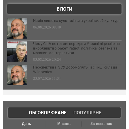
БЛОГИ
Надія лише на культ жінки в українській культурі
06.08.2026 08:49
Чому США не готові передати Україні ліцензію на
виробництво ракет Patriot: політика, безпека та
можливі альтернативи
03.08.2026 20:24
Перспектива: ЗСУ добомблять і всі інші склади
Wildberries
23.07.2026 11:31
ОБГОВОРЮВАНЕ
|
ПОПУЛЯРНЕ
День
Місяць
За весь час