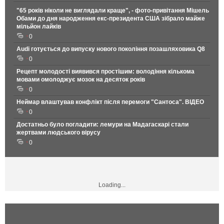
"65 років ніколи не виглядали краще", - фото-привітання Мішель
Обами до дня народження екс-президента США зібрало майже
мільйон лайків
0
Audi готується до випуску нового покоління позашляховика Q8
0
Рецепт молодості виявився простішим: володіння кількома
мовами омолоджує мозок на десяток років
0
Неймар влаштував конфлікт після перемоги "Сантоса". ВІДЕО
0
Достатньо було погладити: лемури на Мадагаскарі стали
жертвами людського вірусу
0
Loading...