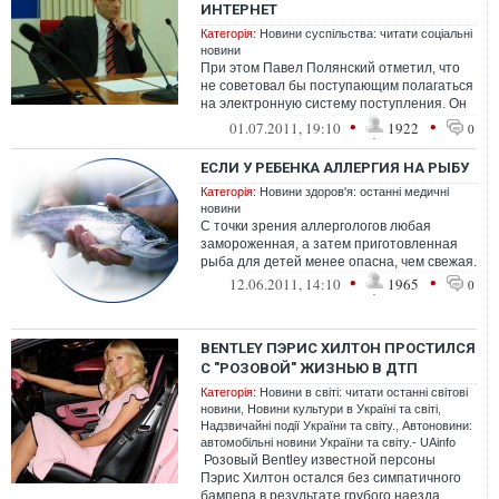
ИНТЕРНЕТ
Категорія:
Новини суспільства: читати соціальні
новини
При этом Павел Полянский отметил, что
не советовал бы поступающим полагаться
на электронную систему поступления. Он
объяснил это тем, что еще неделю н...
•
•
01.07.2011, 19:10
1922
0
ЕСЛИ У РЕБЕНКА АЛЛЕРГИЯ НА РЫБУ
Категорія:
Новини здоров'я: останні медичні
новини
С точки зрения аллергологов любая
замороженная, а затем приготовленная
рыба для детей менее опасна, чем свежая.
•
•
12.06.2011, 14:10
1965
0
BENTLEY ПЭРИС ХИЛТОН ПРОСТИЛСЯ
С "РОЗОВОЙ" ЖИЗНЬЮ В ДТП
Категорія:
Новини в світі: читати останні світові
новини
,
Новини культури в Україні та світі
,
Надзвичайні події України та світу.
,
Автоновини:
автомобільні новини України та світу.- UAinfo
Розовый Bentley известной персоны
Пэрис Хилтон остался без симпатичного
бампера в результате грубого наезда