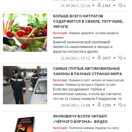
черного мощного внедорожника, подкра...
•
•
31.05.2011, 22:16
1565
0
БОЛЬШЕ ВСЕГО НИТРАТОВ
СОДЕРЖИТСЯ В СВЕКЛЕ, ПЕТРУШКЕ,
УКРОПЕ
Категорія:
Новини здоров'я: останні медичні
новини
Важной гигиенической проблемой
является накапливание в овощах и
фруктах нитратов и других
азотосодержащих соединений. Особо
•
•
21.04.2011, 15:12
2937
0
остро этот вопрос встает в...
САМЫЕ ГЛУПЫЕ АВТОМОБИЛЬНЫЕ
ЗАКОНЫ В РАЗНЫХ СТРАНАХ МИРА
Категорія:
Новини в світі: читати останні світові
новини
,
Новини культури в Україні та світі
Если вас раздражают глупые и
непонятные законы, и если вы считаете,
что не ту страну назвали Гондурасом, то
просто ознакомитесь с несколькими пра...
•
•
19.04.2011, 13:08
1250
0
ЯНУКОВИЧУ ВСЛУХ ЧИТАЮТ
«ЧЁРНОГО ВОРОНА». ВИДЕО
Категорія:
Політичні новини України та світу: