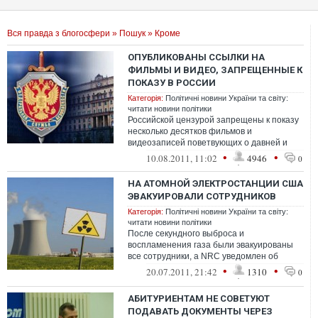
Вся правда з блогосфери
»
Пошук
» Кроме
ОПУБЛИКОВАНЫ ССЫЛКИ НА
ФИЛЬМЫ И ВИДЕО, ЗАПРЕЩЕННЫЕ К
ПОКАЗУ В РОССИИ
Категорія:
Політичні новини України та світу:
читати новини політики
Российской цензурой запрещены к показу
несколько десятков фильмов и
видеозаписей поветвующих о давней и
новейшей истории России. Кроме того в
•
•
10.08.2011, 11:02
4946
0
список в...
НА АТОМНОЙ ЭЛЕКТРОСТАНЦИИ США
ЭВАКУИРОВАЛИ СОТРУДНИКОВ
Категорія:
Політичні новини України та світу:
читати новини політики
После секундного выброса и
воспламенения газа были эвакуированы
все сотрудники, а NRC уведомлен об
инциденте. Никто из работников станции
•
•
20.07.2011, 21:42
1310
0
не пострадал...
АБИТУРИЕНТАМ НЕ СОВЕТУЮТ
ПОДАВАТЬ ДОКУМЕНТЫ ЧЕРЕЗ