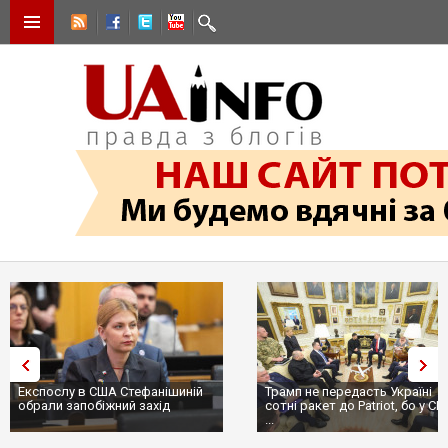
Експослу в США Стефанішиній
Трамп не передасть Україні
обрали запобіжний захід
сотні ракет до Patriot, бо у С
...