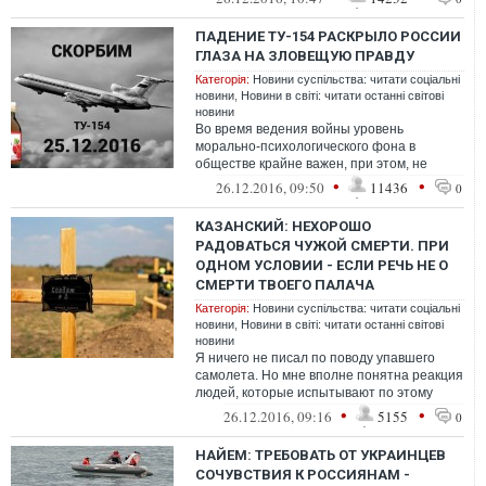
ПАДЕНИЕ ТУ-154 РАСКРЫЛО РОССИИ
ГЛАЗА НА ЗЛОВЕЩУЮ ПРАВДУ
Категорія:
Новини суспільства: читати соціальні
новини
,
Новини в світі: читати останні світові
новини
Во время ведения войны уровень
морально-психологического фона в
обществе крайне важен, при этом, не
взирая, война эта имеет открытый
•
•
26.12.2016, 09:50
11436
0
характер или же г...
КАЗАНСКИЙ: НЕХОРОШО
РАДОВАТЬСЯ ЧУЖОЙ СМЕРТИ. ПРИ
ОДНОМ УСЛОВИИ - ЕСЛИ РЕЧЬ НЕ О
СМЕРТИ ТВОЕГО ПАЛАЧА
Категорія:
Новини суспільства: читати соціальні
новини
,
Новини в світі: читати останні світові
новини
Я ничего не писал по поводу упавшего
самолета. Но мне вполне понятна реакция
людей, которые испытывают по этому
поводу удовлетворение
•
•
26.12.2016, 09:16
5155
0
НАЙЕМ: ТРЕБОВАТЬ ОТ УКРАИНЦЕВ
СОЧУВСТВИЯ К РОССИЯНАМ -