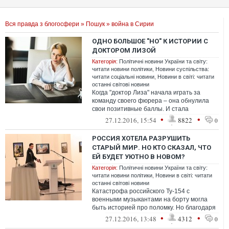
Вся правда з блогосфери
»
Пошук
» война в Сирии
ОДНО БОЛЬШОЕ "НО" К ИСТОРИИ С
ДОКТОРОМ ЛИЗОЙ
Категорія:
Політичні новини України та світу:
читати новини політики
,
Новини суспільства:
читати соціальні новини
,
Новини в світі: читати
останні світові новини
Когда "доктор Лиза" начала играть за
команду своего фюрера – она обнулила
свои позитивные баллы. И стала
банальным инструментом продолжения
•
•
27.12.2016, 15:54
8822
0
войны и л...
РОССИЯ ХОТЕЛА РАЗРУШИТЬ
СТАРЫЙ МИР. НО КТО СКАЗАЛ, ЧТО
ЕЙ БУДЕТ УЮТНО В НОВОМ?
Категорія:
Політичні новини України та світу:
читати новини політики
,
Новини в світі: читати
останні світові новини
Катастрофа российского Ту-154 с
военными музыкантами на борту могла
быть историей про поломку. Но благодаря
Москве она обречена стать историей про
•
•
27.12.2016, 13:48
4312
0
вой...