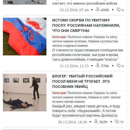
считает, что именно российские войска
ответственны за смерть десятков тысяч
•
•
23.12.2016, 07:44
6988
0
невинных ж...
ИСТОКИ СКОРБИ ПО УБИТОМУ
ПОСЛУ: РОССИЯНАМ НАПОМНИЛИ,
ЧТО ОНИ СМЕРТНЫ
Категорія:
Політичні новини України та світу:
читати новини політики
,
Новини суспільства:
читати соціальні новини
О тленности существования сообщили как
российским политикам, чьи руки в крови,
так и домохозяйкам, ставящим "классы"
публикациям о "святой "новороссии...
•
•
21.12.2016, 12:23
5786
0
БЛОГЕР: УБИТЫЙ РОССИЙСКИЙ
ПОСОЛ МЕНЯ НЕ ТРОГАЕТ. ЭТО
ПОСОБНИК УБИЙЦ
Категорія:
Політичні новини України та світу:
читати новини політики
,
Новини в світі: читати
останні світові новини
Каждый раз, увидев такую деталь, я буду
говорить себе: «бедненький». А потом
будут вспоминаться картины Донбасса.
Дома, разрушенные россиянами. Люди, ...
•
•
20.12.2016, 18:20
5659
73