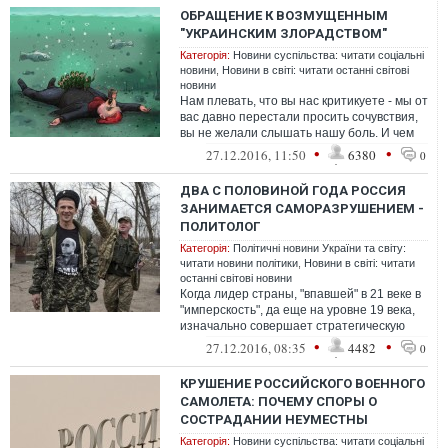
ОБРАЩЕНИЕ К ВОЗМУЩЕННЫМ
"УКРАИНСКИМ ЗЛОРАДСТВОМ"
Категорія:
Новини суспільства: читати соціальні
новини
,
Новини в світі: читати останні світові
новини
Нам плевать, что вы нас критикуете - мы от
вас давно перестали просить сочувствия,
вы не желали слышать нашу боль. И чем
больше таких информационных р...
•
•
27.12.2016, 11:50
6380
0
ДВА С ПОЛОВИНОЙ ГОДА РОССИЯ
ЗАНИМАЕТСЯ САМОРАЗРУШЕНИЕМ -
ПОЛИТОЛОГ
Категорія:
Політичні новини України та світу:
читати новини політики
,
Новини в світі: читати
останні світові новини
Когда лидер страны, "впавшей" в 21 веке в
"имперскость", да еще на уровне 19 века,
изначально совершает стратегическую
ошибку, дальнейших ошибок/траге...
•
•
27.12.2016, 08:35
4482
0
КРУШЕНИЕ РОССИЙСКОГО ВОЕННОГО
САМОЛЕТА: ПОЧЕМУ СПОРЫ О
СОСТРАДАНИИ НЕУМЕСТНЫ
Категорія:
Новини суспільства: читати соціальні