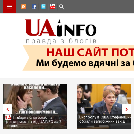
Експослу в США Стефанішині
Підбірка блогожаб та
обрали запобіжний захід
фотоприколів від UAINFO за 7
серпня