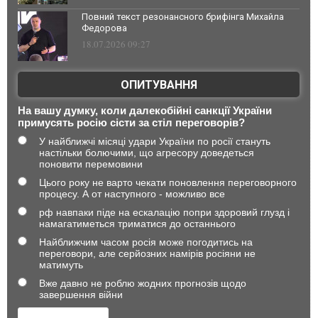
Повний текст резонансного брифінга Михайла
Федорова
18.07.2026 09:27
ОПИТУВАННЯ
На вашу думку, коли далекобійні санкції України
примусять росію сісти за стіл переговорів?
У найближчі місяці удари України по росії стануть
настільки болючими, що агресору доведеться
поновити перемовини
Цього року не варто чекати поновлення переговорного
процесу. А от наступного - можливо все
рф навпаки піде на ескалацію попри здоровий глузд і
намагатиметься триматися до останнього
Найближчим часом росія може погодитись на
переговори, але серйозних намірів росіяни не
матимуть
Вже давно не роблю жодних прогнозів щодо
завершення війни