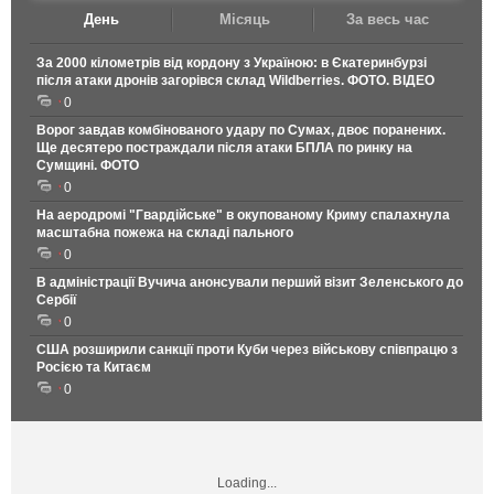
День
Місяць
За весь час
За 2000 кілометрів від кордону з Україною: в Єкатеринбурзі
після атаки дронів загорівся склад Wildberries. ФОТО. ВІДЕО
0
Ворог завдав комбінованого удару по Сумах, двоє поранених.
Ще десятеро постраждали після атаки БПЛА по ринку на
Сумщині. ФОТО
0
На аеродромі "Гвардійське" в окупованому Криму спалахнула
масштабна пожежа на складі пального
0
В адміністрації Вучича анонсували перший візит Зеленського до
Сербії
0
США розширили санкції проти Куби через військову співпрацю з
Росією та Китаєм
0
Loading...