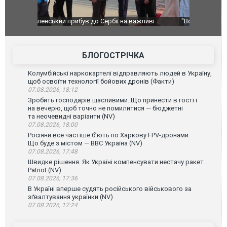
ливі
"Вони воюють, самі хочуть воювати, бо дурні": у
В окупован
Чернівцях водія маршрутки звільнили після
порт: над 
зневажливих слів про українських захисників.
ВІДЕО
ВІДЕО
БЛОГОСТРІЧКА
Колумбійські наркокартелі відправляють людей в Україну,
щоб освоїти технології бойових дронів (Факти)
07.08.2026, 18:12
Зробить господарів щасливими. Що принести в гості і
на вечерю, щоб точно не помилитися — бюджетні
та неочевидні варіанти (NV)
07.08.2026, 18:00
Росіяни все частіше бʼють по Харкову FPV-дронами.
Що буде з містом — ВВС Україна (NV)
07.08.2026, 17:48
Швидке рішення. Як Україні компенсувати нестачу ракет
Patriot (NV)
07.08.2026, 17:36
В Україні вперше судять російського військового за
зґвалтування українки (NV)
07.08.2026, 17:24