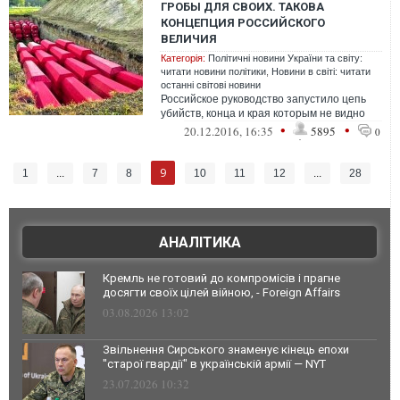
ГРОБЫ ДЛЯ СВОИХ. ТАКОВА
КОНЦЕПЦИЯ РОССИЙСКОГО
ВЕЛИЧИЯ
Категорія:
Політичні новини України та світу:
читати новини політики
,
Новини в світі: читати
останні світові новини
Российское руководство запустило цепь
убийств, конца и края которым не видно
•
•
20.12.2016, 16:35
5895
0
9
1
...
7
8
10
11
12
...
28
АНАЛІТИКА
Кремль не готовий до компромісів і прагне
досягти своїх цілей війною, - Foreign Affairs
03.08.2026 13:02
Звільнення Сирського знаменує кінець епохи
"старої гвардії" в українській армії — NYT
23.07.2026 10:32