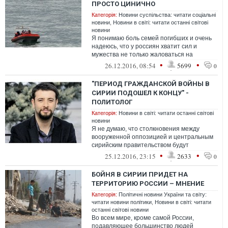
ПРОСТО ЦИНИЧНО
Категорія:
Новини суспільства: читати соціальні
новини
,
Новини в світі: читати останні світові
новини
Я понимаю боль семей погибших и очень
надеюсь, что у россиян хватит сил и
мужества не только жаловаться на
бездушность украинцев, но и потребовать
•
•
26.12.2016, 08:54
5699
0
отв...
"ПЕРИОД ГРАЖДАНСКОЙ ВОЙНЫ В
СИРИИ ПОДОШЕЛ К КОНЦУ" -
ПОЛИТОЛОГ
Категорія:
Новини в світі: читати останні світові
новини
Я не думаю, что столкновения между
вооруженной оппозицией и центральным
сирийским правительством будут
нарастать. Остается две линии, по
•
•
25.12.2016, 23:15
2633
0
которым может...
БОЙНЯ В СИРИИ ПРИДЕТ НА
ТЕРРИТОРИЮ РОССИИ – МНЕНИЕ
Категорія:
Політичні новини України та світу:
читати новини політики
,
Новини в світі: читати
останні світові новини
Во всем мире, кроме самой России,
подавляющее большинство людей