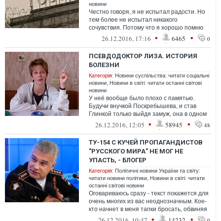
новини
Честно говоря, я не испытал радости. Но
тем более не испытал никакого
сочувствия. Потому что я хорошо помню
не только, как русские стреляли в меня в "...
•
•
26.12.2016, 17:16
6465
0
ПСЕВДОДОКТОР ЛИЗА. ИСТОРИЯ
БОЛЕЗНИ
Категорія:
Новини суспільства: читати соціальні
новини
,
Новини в світі: читати останні світові
новини
У неё вообще было плохо с памятью.
Будучи внучкой Поскребышева, и став
Глинкой только выйдя замуж, она в одном
интервью умудрилась назвать себя
•
•
26.12.2016, 12:05
58945
48
потомк...
ТУ-154 С КУЧЕЙ ПРОПАГАНДИСТОВ
"РУССКОГО МИРА" НЕ МОГ НЕ
УПАСТЬ, - БЛОГЕР
Категорія:
Політичні новини України та світу:
читати новини політики
,
Новини в світі: читати
останні світові новини
Оговариваюсь сразу - текст покажется для
очень многих из вас неоднозначным. Кое-
кто начнет в меня тапки бросать, обвиняя
во всех семи смертных грехах
•
•
26.12.2016, 10:47
14232
0