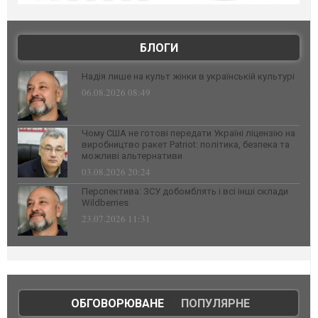
БЛОГИ
Надія лише на культ жінки в українській культурі
06.08.2026 08:49
Чому США не готові передати Україні ліцензію на
виробництво ракет Patriot: політика, безпека та
можливі альтернативи
03.08.2026 20:24
Перспектива: ЗСУ добомблять і всі інші склади
Wildberries
23.07.2026 11:31
ОБГОВОРЮВАНЕ
|
ПОПУЛЯРНЕ