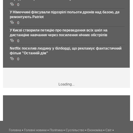
0
У Німеччині фіксували підозрілі польоти дронів над базою, де
ремонтують Patriot
0
У Києві створили петицію про переведення всіх шкіл на
дистанціне навчання через посилення нічних обстрілів
0
Netflix поселив людину у білборді, що рекламує фантастичний
фільм "Останній дім"
0
Loading...
Головна
•
Головні новини
•
Політика
•
Суспільство
•
Економіка
беспроводной
•
Світ
•