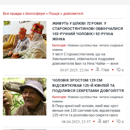
Вся правда з блогосфери
»
Пошук
» довгожителі
ЖИВУТЬ У ШЛЮБІ 72 РОКИ: У
СТАРОКОСТЯНТИНОВІ ОБВІНЧАЛИСЯ
103-РІЧНИЙ ЧОЛОВІК І 92-РІЧНА
ЖІНКА
Категорія:
Новини суспільства: читати соціальні
новини
У місті Старокостянтинів, що на
Хмельниччині, обвінчалося подружжя
довгожителів Іван та Ніна Чайки — вони
прожили разом у шлюбі 72 роки
•
•
30.07.2025, 22:04
7760
0
ЧОЛОВІК ЗРОСТОМ 129 СМ
ВІДСВЯТКУВАВ 125-Й ЮВІЛЕЙ ТА
ПОДІЛИВСЯ СЕКРЕТАМИ ДОВГОЛІТТЯ
Категорія:
Новини суспільства: читати соціальні
новини
В Перу крихітний чоловік, який має зріст
менше ніж 130 сантиметрів, відсвяткував
125-ліття та розповів про секрети свого
довгого життя
•
•
08.04.2025, 23:57
887
0