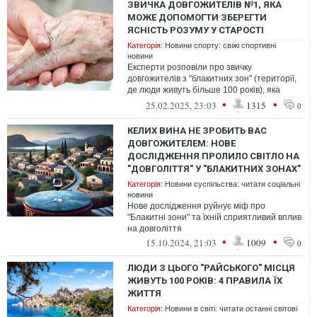
ЗВИЧКА ДОВГОЖИТЕЛІВ №1, ЯКА
МОЖЕ ДОПОМОГТИ ЗБЕРЕГТИ
ЯСНІСТЬ РОЗУМУ У СТАРОСТІ
Категорія:
Новини спорту: свіжі спортивні
новини
Експерти розповіли про звичку
довгожителів з "блакитних зон" (території,
де люди живуть більше 100 років), яка
допомагає уникнути деменції та зберегти...
•
•
25.02.2025, 23:03
1315
0
КЕЛИХ ВИНА НЕ ЗРОБИТЬ ВАС
ДОВГОЖИТЕЛЕМ: НОВЕ
ДОСЛІДЖЕННЯ ПРОЛИЛО СВІТЛО НА
"ДОВГОЛІТТЯ" У "БЛАКИТНИХ ЗОНАХ"
Категорія:
Новини суспільства: читати соціальні
новини
Нове дослідження руйнує міф про
"Блакитні зони" та їхній сприятливий вплив
на довголіття
•
•
15.10.2024, 21:03
1009
0
ЛЮДИ З ЦЬОГО "РАЙСЬКОГО" МІСЦЯ
ЖИВУТЬ 100 РОКІВ: 4 ПРАВИЛА ЇХ
ЖИТТЯ
Категорія:
Новини в світі: читати останні світові