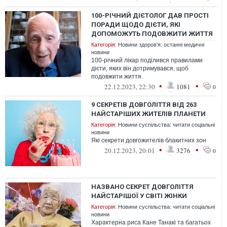
100-РІЧНИЙ ДІЄТОЛОГ ДАВ ПРОСТІ
ПОРАДИ ЩОДО ДІЄТИ, ЯКІ
ДОПОМОЖУТЬ ПОДОВЖИТИ ЖИТТЯ
Категорія:
Новини здоров'я: останні медичні
новини
100-річний лікар поділився правилами
дієти, яких він дотримувався, щоб
подовжити життя.
•
•
22.12.2023, 22:30
1081
0
9 СЕКРЕТІВ ДОВГОЛІТТЯ ВІД 263
НАЙСТАРІШИХ ЖИТЕЛІВ ПЛАНЕТИ
Категорія:
Новини суспільства: читати соціальні
новини
Які секрети довгожителів блакитних зон
•
•
20.12.2023, 20:01
3276
0
НАЗВАНО СЕКРЕТ ДОВГОЛІТТЯ
НАЙСТАРІШОЇ У СВІТІ ЖІНКИ
Категорія:
Новини суспільства: читати соціальні
новини
Характерна риса Кане Танакі та багатьох