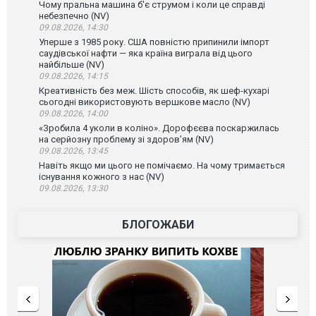
Чому пральна машина б'є струмом і коли це справді
небезпечно (NV)
09.08.2026, 14:30
Уперше з 1985 року. США повністю припинили імпорт
саудівської нафти — яка країна виграла від цього
найбільше (NV)
09.08.2026, 14:15
Креативність без меж. Шість способів, як шеф-кухарі
сьогодні використовують вершкове масло (NV)
09.08.2026, 14:00
«Зробила 4 уколи в коліно». Дорофєєва поскаржилась
на серйозну проблему зі здоров’ям (NV)
09.08.2026, 13:45
Навіть якщо ми цього не помічаємо. На чому тримається
існування кожного з нас (NV)
09.08.2026, 13:30
БЛОГОЖАБИ