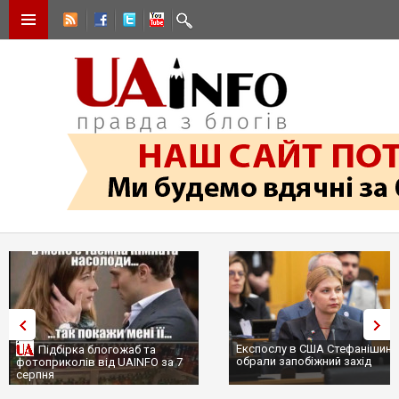
Експослу в США Стефанішині
Підбірка блогожаб та
обрали запобіжний захід
фотоприколів від UAINFO за 7
серпня