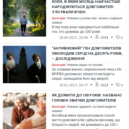
КОЛИ, В ЯКИЙ МІСЯЦЬ НАЙЧАСТІШЕ
НАРОДЖУЮТЬСЯ ДОВГОЖИТЕЛІ
З'ЯСУВАЛИ ВЧЕНІ
Категорія:
Новини суспільства: читати соціальні
новини
В яку пору року народжується найбільше
тих, хто доживає до 100 років
•
•
28.09.2023, 20:00
1054
0
"АНТИВІКОВИЙ" ГЕН ДОВГОЖИТЕЛІВ
ОМОЛОДИВ СЕРЦЕ НА ДЕСЯТЬ РОКІВ,
– ДОСЛІДЖЕННЯ
Категорія:
Новини науки та техніки
За словами вчених, перенесення гена LAV-
BPIFB4 допомагає зберегти молодість
серця, захищаючи його від хвороб,
пов'язаних зі старінням
•
•
28.01.2023, 20:37
1024
0
ЯК ДОЖИТИ ДО 100 РОКІВ: НАЗВАНО
ГОЛОВНІ ЗВИЧКИ ДОВГОЖИТЕЛІВ
Категорія:
Новини здоров'я: останні медичні
новини
Китайські вчені проаналізували спосіб
життя довгожителів і дійшли висновку, що
більшість людей, які доживають до 100 і