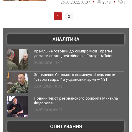
більше років, дотримуються п'ят...
•
•
25.07.2022, 07:37
2048
0
1
2
АНАЛІТИКА
Кремль не готовий до компромісів і прагне
досягти своїх цілей війною, - Foreign Affairs
03.08.2026 13:02
Звільнення Сирського знаменує кінець епохи
"старої гвардії" в українській армії — NYT
23.07.2026 10:32
Повний текст резонансного брифінга Михайла
Федорова
18.07.2026 09:27
ОПИТУВАННЯ