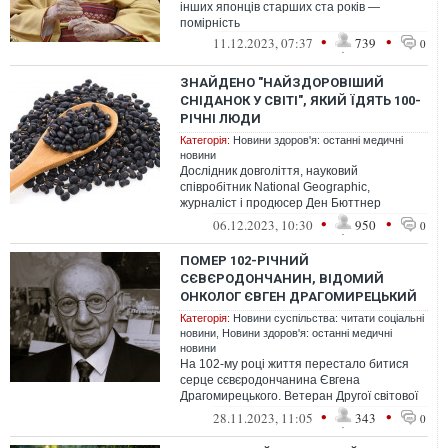
інших японців старших ста років —
помірність
•
•
11.12.2023, 07:37
739
0
ЗНАЙДЕНО "НАЙЗДОРОВІШИЙ
СНІДАНОК У СВІТІ", ЯКИЙ ЇДЯТЬ 100-
РІЧНІ ЛЮДИ
Категорія:
Новини здоров'я: останні медичні
новини
Дослідник довголіття, науковий
співробітник National Geographic,
журналіст і продюсер Ден Бюттнер
поділився, з чого, на його думку,
•
•
06.12.2023, 10:30
950
0
складається найздо...
ПОМЕР 102-РІЧНИЙ
СЄВЄРОДОНЧАНИН, ВІДОМИЙ
ОНКОЛОГ ЄВГЕН ДРАГОМИРЕЦЬКИЙ
Категорія:
Новини суспільства: читати соціальні
новини
,
Новини здоров'я: останні медичні
новини
На 102-му році життя перестало битися
серце сєвєродончанина Євгена
Драгомирецького. Ветеран Другої світової
війни, відомий онколог, почесний
•
•
28.11.2023, 11:05
343
0
громадяни...