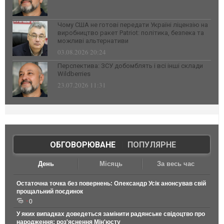
Чому США не готові передати Україні ліцензію на
виробництво ракет Patriot: політика, безпека та
можливі альтернативи
03.08.2026 20:24
Перспектива: ЗСУ добомблять і всі інші склади
Wildberries
23.07.2026 11:31
ОБГОВОРЮВАНЕ
|
ПОПУЛЯРНЕ
День
Місяць
За весь час
Остаточна точка без повернень: Олександр Усік анонсував свій
прощальний поєдинок
0
У яких випадках доведеться замінити радянське свідоцтво про
народження: роз'яснення Мін'юсту