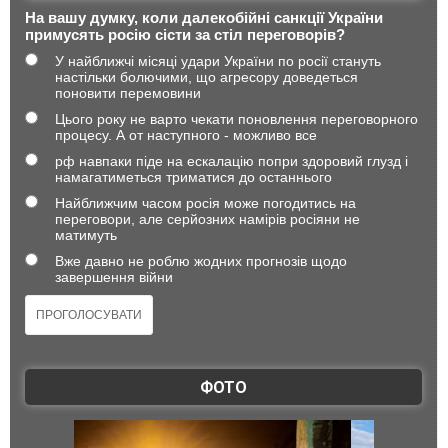
На вашу думку, коли далекобійні санкції України
примусять росію сісти за стіл переговорів?
У найближчі місяці удари України по росії стануть
настільки болючими, що агресору доведеться
поновити перемовини
Цього року не варто чекати поновлення переговорного
процесу. А от наступного - можливо все
рф навпаки піде на ескалацію попри здоровий глузд і
намагатиметься триматися до останнього
Найближчим часом росія може погодитись на
переговори, але серйозних намірів росіяни не
матимуть
Вже давно не роблю жодних прогнозів щодо
завершення війни
ФОТО