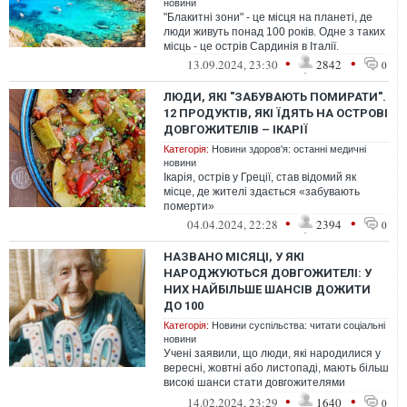
новини
"Блакитні зони" - це місця на планеті, де
люди живуть понад 100 років. Одне з таких
місць - це острів Сардинія в Італії.
•
•
13.09.2024, 23:30
2842
0
ЛЮДИ, ЯКІ "ЗАБУВАЮТЬ ПОМИРАТИ".
12 ПРОДУКТІВ, ЯКІ ЇДЯТЬ НА ОСТРОВІ
ДОВГОЖИТЕЛІВ – ІКАРІЇ
Категорія:
Новини здоров'я: останні медичні
новини
Ікарія, острів у Греції, став відомий як
місце, де жителі здається «забувають
померти»
•
•
04.04.2024, 22:28
2394
0
НАЗВАНО МІСЯЦІ, У ЯКІ
НАРОДЖУЮТЬСЯ ДОВГОЖИТЕЛІ: У
НИХ НАЙБІЛЬШЕ ШАНСІВ ДОЖИТИ
ДО 100
Категорія:
Новини суспільства: читати соціальні
новини
Учені заявили, що люди, які народилися у
вересні, жовтні або листопаді, мають більш
високі шанси стати довгожителями
порівняно з народженими в березні...
•
•
14.02.2024, 23:29
1640
0