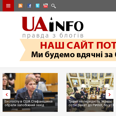
Експослу в США Стефанішиній
Трамп не передасть Україні
обрали запобіжний захід
сотні ракет до Patriot, бо у С
...