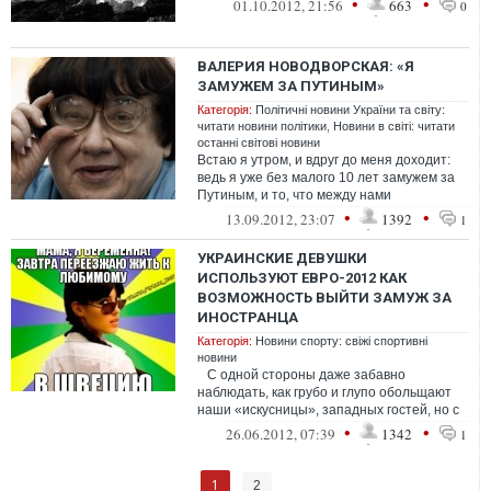
•
•
01.10.2012, 21:56
663
0
ВАЛЕРИЯ НОВОДВОРСКАЯ: «Я
ЗАМУЖЕМ ЗА ПУТИНЫМ»
Категорія:
Політичні новини України та світу:
читати новини політики
,
Новини в світі: читати
останні світові новини
Встаю я утром, и вдруг до меня доходит:
ведь я уже без малого 10 лет замужем за
Путиным, и то, что между нами
происходит, и есть классическая
•
•
13.09.2012, 23:07
1392
1
российск...
УКРАИНСКИЕ ДЕВУШКИ
ИСПОЛЬЗУЮТ ЕВРО-2012 КАК
ВОЗМОЖНОСТЬ ВЫЙТИ ЗАМУЖ ЗА
ИНОСТРАНЦА
Категорія:
Новини спорту: свіжі спортивні
новини
С одной стороны даже забавно
наблюдать, как грубо и глупо обольщают
наши «искусницы», западных гостей, но с
другой стороны довольно обидн...
•
•
26.06.2012, 07:39
1342
1
1
2