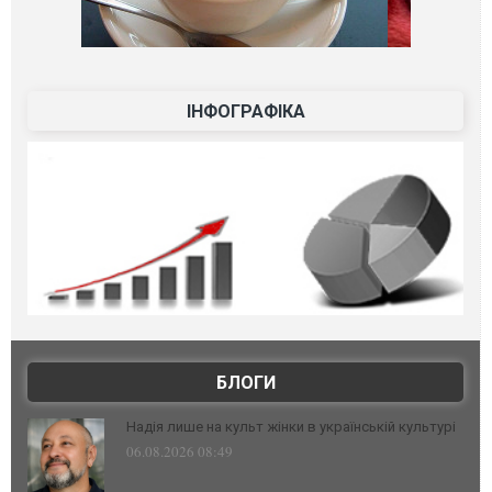
ІНФОГРАФІКА
БЛОГИ
Надія лише на культ жінки в українській культурі
06.08.2026 08:49