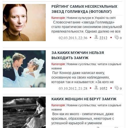
РЕЙТИНГ САМЫХ НЕСЕКСУАЛЬНЫХ
ЗВЕЗД ГОЛЛИВУДА (ФОТОБЛОГ)
Категорія:
Новини культури в Україні та світі
Словосочетание «звезда Голливуда»
стало практически синонимом сексуальной
привлекательности. Однако далеко не все
знаменитости каж...
•
•
02.03.2013, 22:36
2212
0
ЗА КАКИХ МУЖЧИН НЕЛЬЗЯ
ВЫХОДИТЬ ЗАМУЖ
Категорія:
Новини суспільства: читати соціальні
новини
Пат Коннор даже написал книгу,
основанную на своих наблюдениях,
которая так и называется: «За кого не
выходить замуж» («Whom Not to Marry»). В
•
•
03.10.2012, 21:28
1052
0
...
КАКИХ ЖЕНЩИН НЕ БЕРУТ ЗАМУЖ
Категорія:
Новини суспільства: читати соціальні
новини
Вон как их много - симпатичных, даже
красивых, образованных, некоторые с
успешной карьерой и умением
зарабатывать деньги. А найти попутчика ...