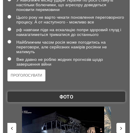
У найближчі місяці удари України по росії стануть
настільки болючими, що агресору доведеться
поновити перемовини
Цього року не варто чекати поновлення переговорного
процесу. А от наступного - можливо все
рф навпаки піде на ескалацію попри здоровий глузд і
намагатиметься триматися до останнього
Найближчим часом росія може погодитись на
переговори, але серйозних намірів росіяни не
матимуть
Вже давно не роблю жодних прогнозів щодо
завершення війни
ФОТО