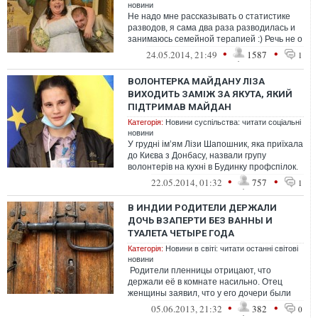
новини
Не надо мне рассказывать о статистике
разводов, я сама два раза разводилась и
занимаюсь семейной терапией :) Речь не о
стабильности брака. Речь о том,...
•
•
24.05.2014, 21:49
1587
1
ВОЛОНТЕРКА МАЙДАНУ ЛІЗА
ВИХОДИТЬ ЗАМІЖ ЗА ЯКУТА, ЯКИЙ
ПІДТРИМАВ МАЙДАН
Категорія:
Новини суспільства: читати соціальні
новини
У грудні ім’ям Лізи Шапошник, яка приїхала
до Києва з Донбасу, назвали групу
волонтерів на кухні в Будинку профспілок.
Тепер активістка мріє гос...
•
•
22.05.2014, 01:32
757
1
В ИНДИИ РОДИТЕЛИ ДЕРЖАЛИ
ДОЧЬ ВЗАПЕРТИ БЕЗ ВАННЫ И
ТУАЛЕТА ЧЕТЫРЕ ГОДА
Категорія:
Новини в світі: читати останні світові
новини
Родители пленницы отрицают, что
держали её в комнате насильно. Отец
женщины заявил, что у его дочери были
ревматические проблемы, но она не прин...
•
•
05.06.2013, 21:32
382
0