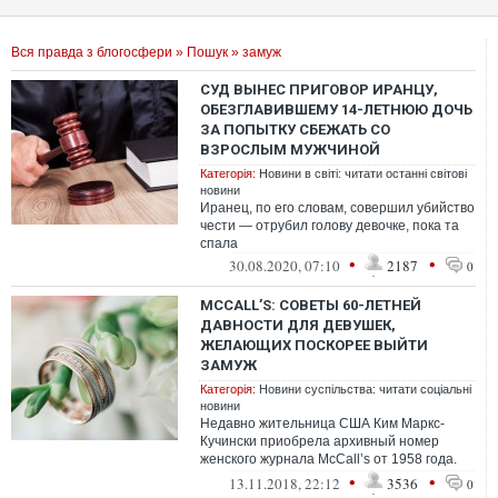
Вся правда з блогосфери
»
Пошук
» замуж
СУД ВЫНЕС ПРИГОВОР ИРАНЦУ,
ОБЕЗГЛАВИВШЕМУ 14-ЛЕТНЮЮ ДОЧЬ
ЗА ПОПЫТКУ СБЕЖАТЬ СО
ВЗРОСЛЫМ МУЖЧИНОЙ
Категорія:
Новини в світі: читати останні світові
новини
Иранец, по его словам, совершил убийство
чести — отрубил голову девочке, пока та
спала
•
•
30.08.2020, 07:10
2187
0
MCCALL’S: СОВЕТЫ 60-ЛЕТНЕЙ
ДАВНОСТИ ДЛЯ ДЕВУШЕК,
ЖЕЛАЮЩИХ ПОСКОРЕЕ ВЫЙТИ
ЗАМУЖ
Категорія:
Новини суспільства: читати соціальні
новини
Недавно жительница США Ким Маркс-
Кучински приобрела архивный номер
женского журнала McCall’s от 1958 года.
Одна из статей этого издания поразила
•
•
13.11.2018, 22:12
3536
0
девуш...