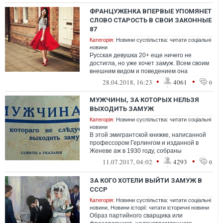
ФРАНЦУЖЕНКА ВПЕРВЫЕ УПОМЯНЕТ
СЛОВО СТАРОСТЬ В СВОИ ЗАКОННЫЕ
87
Категорія:
Новини суспільства: читати соціальні
новини
Русская девушка 20+ еще ничего не
достигла, но уже хочет замуж. Всем своим
внешним видом и поведением она
охотится.
•
•
28.04.2018, 16:23
4061
0
МУЖЧИНЫ, ЗА КОТОРЫХ НЕЛЬЗЯ
ВЫХОДИТЬ ЗАМУЖ
Категорія:
Новини суспільства: читати соціальні
новини
В этой эмигрантской книжке, написанной
профессором Герлингом и изданной в
Женеве аж в 1930 году, собраны
бесценные рекомендации для женщин о
•
•
11.07.2017, 04:02
4293
0
том, как ...
ЗА КОГО ХОТЕЛИ ВЫЙТИ ЗАМУЖ В
СССР
Категорія:
Новини суспільства: читати соціальні
новини
,
Новини історії: читати історичні новини
Образ партийного сварщика или