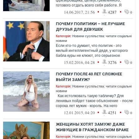
фрезеровщика, целеустремленного,
готового отдать всего себя работе. Я
поспрашивала старшее поколение и да,
•
•
14.06.2017, 21:56
4287
0
были матримон...
ПОЧЕМУ ПОЛИТИКИ – НЕ ЛУЧШИЕ
ДРУЗЬЯ ДЛЯ ДЕВУШЕК
Категорія:
Новини суспільства: читати соціальні
новини
Если кто-то думает, что политик - это
милый интеллигентный дядя, у которого
бабла куры не клюют, это серьезное
заблуждение. Милые они, как правило, на...
•
•
15.02.2016, 04:28
3276
0
ПОЧЕМУ ПОСЛЕ 40 ЛЕТ СЛОЖНЕЕ
ВЫЙТИ ЗАМУЖ?
Категорія:
Новини суспільства: читати соціальні
новини
Как истолковать такую табличку? Для
ленивых пойдет такое объяснение - после
сорока лет мужик - король. На него
стайками вешаются одиноки...
•
•
12.01.2015, 04:20
4251
0
ЖЕНЩИНЫ ХОТЯТ ЗАМУЖ! ДАЖЕ
ЖИВУЩИЕ В ГРАЖДАНСКОМ БРАКЕ
Категорія:
Новини суспільства: читати соціальні