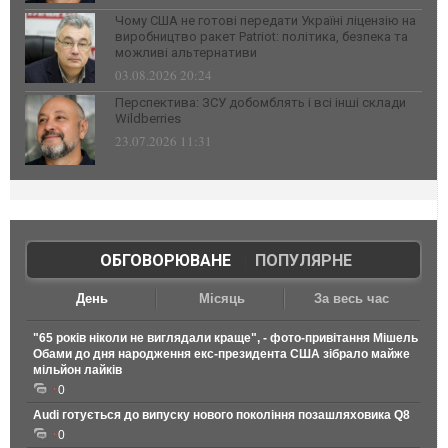
Чому США не готові передати Україні ліцензію на
виробництво ракет Patriot: політика, безпека та
можливі альтернативи
03.08.2026 20:24
Перспектива: ЗСУ добомблять і всі інші склади
Wildberries
23.07.2026 11:31
ОБГОВОРЮВАНЕ
|
ПОПУЛЯРНЕ
День
Місяць
За весь час
"65 років ніколи не виглядали краще", - фото-привітання Мішель
Обами до дня народження екс-президента США зібрало майже
мільйон лайків
0
Audi готується до випуску нового покоління позашляховика Q8
0