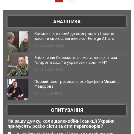
АНАЛІТИКА
Кремль не готовий до компромісів і прагне
досягти своїх цілей війною, - Foreign Affairs
03.08.2026 13:02
Звільнення Сирського знаменує кінець епохи
"старої гвардії" в українській армії — NYT
23.07.2026 10:32
Повний текст резонансного брифінга Михайла
Федорова
18.07.2026 09:27
ОПИТУВАННЯ
На вашу думку, коли далекобійні санкції України
примусять росію сісти за стіл переговорів?