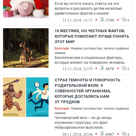
Если вы хотите узнать ответы на эти
вопросы и рассказать детям несколько
удивительных фактов о нашем
невероятном мире, то эта статья – для
•
•
21.11.2018, 14:37
2700
0
вас.
10 ЖЕСТКИХ, НО ЧЕСТНЫХ ФАКТОВ,
КОТОРЫЕ ПОМОГАЮТ ЛУЧШЕ ПОНЯТЬ
ЭТОТ МИР
Категорія:
Новини суспільства: читати соціальні
новини
Биологические и социальные факторы,
которые влияют на поведение человека.
•
•
12.11.2018, 22:55
8878
0
СТРАХ ТЕМНОТЫ И ПОКОРНОСТЬ
РОДИТЕЛЬСКОЙ ВОЛЕ: 9
СОБЕННОСТЕЙ ОРГАНИЗМА,
КОТОРЫЕ ДОСТАЛИСЬ НАМ
ОТ ПРЕДКОВ
Категорія:
Новини суспільства: читати соціальні
новини
Человеческий мозг – не до конца
изученная структура, это факт.
Нейрофизиологи выяснили,
что неокортекс, или новый мозг, отличает
•
•
08.11.2018, 20:06
6907
0