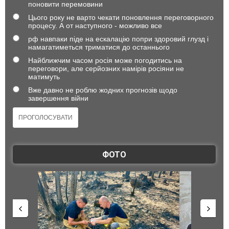
поновити перемовини
Цього року не варто чекати поновлення переговорного
процесу. А от наступного - можливо все
рф навпаки піде на ескалацію попри здоровий глузд і
намагатиметься триматися до останнього
Найближчим часом росія може погодитись на
переговори, але серйозних намірів росіяни не
матимуть
Вже давно не роблю жодних прогнозів щодо
завершення війни
ФОТО