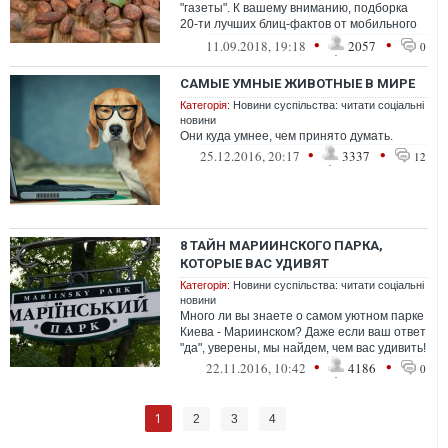
"газеты". К вашему вниманию, подборка
20-ти лучших блиц-фактов от мобильного
приложения Стаканчик.
•
•
11.09.2018, 19:18
2057
0
САМЫЕ УМНЫЕ ЖИВОТНЫЕ В МИРЕ
Категорія:
Новини суспільства: читати соціальні
новини
Они куда умнее, чем принято думать.
•
•
25.12.2016, 20:17
3337
12
8 ТАЙН МАРИИНСКОГО ПАРКА,
КОТОРЫЕ ВАС УДИВЯТ
Категорія:
Новини суспільства: читати соціальні
новини
Много ли вы знаете о самом уютном парке
Киева - Мариинском? Даже если ваш ответ
"да", уверены, мы найдем, чем вас удивить!
•
•
22.11.2016, 10:42
4186
0
1
2
3
4