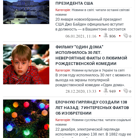
ПРЕЗИДЕНТА США
Категорія:
Новини в світі: читати останні світові
новини
20 января новоизбранный президент
США Джо Байден официально вступит
в должность — в Вашингтоне состоится
церемония его инаугурации.
•
•
06.01.2021, 11:16
806
0
ФИЛЬМУ "ОДИН ДОМА"
ИСПОЛНИЛОСЬ 30 ЛЕТ.
НЕВЕРОЯТНЫЕ ФАКТЫ О ЛЮБИМОЙ
РОЖДЕСТВЕНСКОЙ КОМЕДИИ
Категорія:
Новини культури в Україні та світі
В этом году исполнилось 30 лет с момента
выхода на экраны популярной
рождественской комедии «Один дома».
•
•
28.12.2020, 13:33
949
0
ЕЛОЧНУЮ ГИРЛЯНДУ СОЗДАЛИ 138
ЛЕТ НАЗАД: 7 ИНТЕРЕСНЫХ ФАКТОВ
ОБ ИЗОБРЕТЕНИИ
Категорія:
Новини суспільства: читати соціальні
новини
22 декабря, электрической гирлянде
исполняется ровно 138 лет. В 1882 году ее