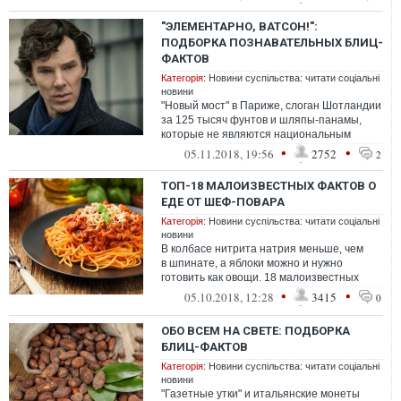
нас от животных: мы м...
"ЭЛЕМЕНТАРНО, ВАТСОН!":
ПОДБОРКА ПОЗНАВАТЕЛЬНЫХ БЛИЦ-
ФАКТОВ
Категорія:
Новини суспільства: читати соціальні
новини
"Новый мост" в Париже, слоган Шотландии
за 125 тысяч фунтов и шляпы-панамы,
которые не являются национальным
головным убором жителей Панамы. 20
•
•
05.11.2018, 19:56
2752
2
познав...
ТОП-18 МАЛОИЗВЕСТНЫХ ФАКТОВ О
ЕДЕ ОТ ШЕФ-ПОВАРА
Категорія:
Новини суспільства: читати соціальні
новини
В колбасе нитрита натрия меньше, чем
в шпинате, а яблоки можно и нужно
готовить как овощи. 18 малоизвестных
фактов о еде от шеф-повара.
•
•
05.10.2018, 12:28
3415
0
ОБО ВСЕМ НА СВЕТЕ: ПОДБОРКА
БЛИЦ-ФАКТОВ
Категорія:
Новини суспільства: читати соціальні
новини
"Газетные утки" и итальянские монеты