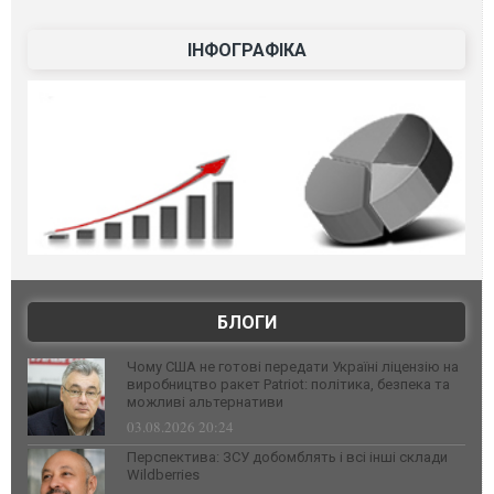
ІНФОГРАФІКА
БЛОГИ
Чому США не готові передати Україні ліцензію на
виробництво ракет Patriot: політика, безпека та
можливі альтернативи
03.08.2026 20:24
Перспектива: ЗСУ добомблять і всі інші склади
Wildberries