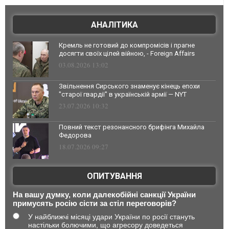
АНАЛІТИКА
Кремль не готовий до компромісів і прагне
досягти своїх цілей війною, - Foreign Affairs
03.08.2026 13:02
Звільнення Сирського знаменує кінець епохи
"старої гвардії" в українській армії — NYT
23.07.2026 10:32
Повний текст резонансного брифінга Михайла
Федорова
18.07.2026 09:27
ОПИТУВАННЯ
На вашу думку, коли далекобійні санкції України
примусять росію сісти за стіл переговорів?
У найближчі місяці удари України по росії стануть
настільки болючими, що агресору доведеться