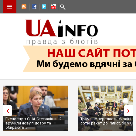
Експослу в США Стефанішиній
Трамп не передасть Україні
вручили нову підозру та
сотні ракет до Patriot, бо у С
обирають...
...