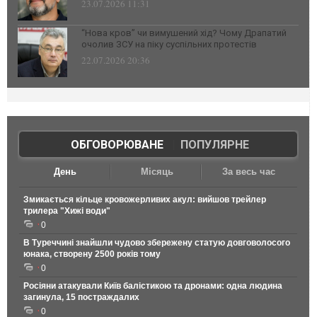
23.07.2026 11:31
“Нова кров” чи вимушений хід? Чому Драпатий
очолив ЗСУ на піку суспільних протестів
22.07.2026 20:36
ОБГОВОРЮВАНЕ
|
ПОПУЛЯРНЕ
День
Місяць
За весь час
Змикається кільце кровожерливих акул: вийшов трейлер
трилера "Хижі води"
0
В Туреччині знайшли чудово збережену статую довговолосого
юнака, створену 2500 років тому
0
Росіяни атакували Київ балістикою та дронами: одна людина
загинула, 15 постраждалих
0