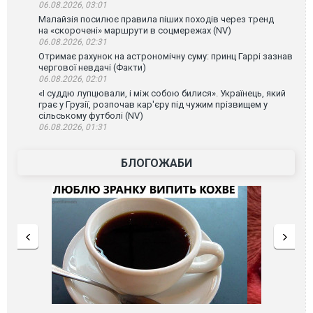
06.08.2026, 03:01
Малайзія посилює правила піших походів через тренд
на «скорочені» маршрути в соцмережах (NV)
06.08.2026, 02:31
Отримає рахунок на астрономічну суму: принц Гаррі зазнав
чергової невдачі (Факти)
06.08.2026, 02:01
«І суддю лупцювали, і між собою билися». Українець, який
грає у Грузії, розпочав кар'єру під чужим прізвищем у
сільському футболі (NV)
06.08.2026, 01:31
БЛОГОЖАБИ