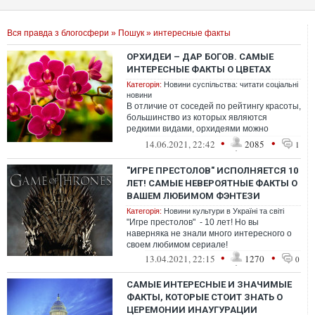
Вся правда з блогосфери
»
Пошук
» интересные факты
ОРХИДЕИ – ДАР БОГОВ. САМЫЕ
ИНТЕРЕСНЫЕ ФАКТЫ О ЦВЕТАХ
Категорія:
Новини суспільства: читати соціальні
новини
В отличие от соседей по рейтингу красоты,
большинство из которых являются
редкими видами, орхидеями можно
любоваться по всему миру.
•
•
14.06.2021, 22:42
2085
1
"ИГРЕ ПРЕСТОЛОВ" ИСПОЛНЯЕТСЯ 10
ЛЕТ! САМЫЕ НЕВЕРОЯТНЫЕ ФАКТЫ О
ВАШЕМ ЛЮБИМОМ ФЭНТЕЗИ
Категорія:
Новини культури в Україні та світі
"Игре престолов" - 10 лет! Но вы
наверняка не знали много интересного о
своем любимом сериале!
•
•
13.04.2021, 22:15
1270
0
САМЫЕ ИНТЕРЕСНЫЕ И ЗНАЧИМЫЕ
ФАКТЫ, КОТОРЫЕ СТОИТ ЗНАТЬ О
ЦЕРЕМОНИИ ИНАУГУРАЦИИ