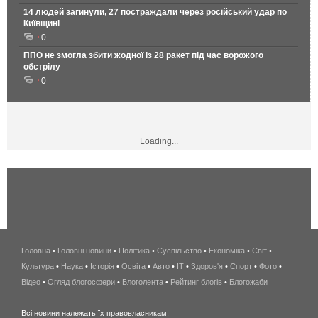
14 людей загинули, 27 постраждали через російський удар по
Київщині
0
ППО не змогла збити жодної із 28 ракет під час ворожого
обстрілу
0
Loading...
Головна
•
Головні новини
•
Політика
•
Суспільство
•
Економіка
беспроводной
•
Світ
•
Культура
•
Наука
•
Історія
•
Освіта
•
Авто
•
IT
•
Здоров'я
интернет
•
Спорт
•
Фото
•
Відео
•
Огляд блогосфери
•
Блоголента
•
Рейтинг блогів
киев
•
Блогожаби
и
Всі новини належать їх правовласникам.
область