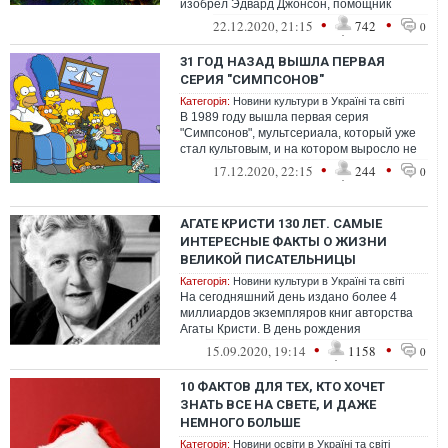
изобрел Эдвард Джонсон, помощник
знаменитого Томаса Эдисона.
•
•
22.12.2020, 21:15
742
0
31 ГОД НАЗАД ВЫШЛА ПЕРВАЯ
СЕРИЯ "СИМПСОНОВ"
Категорія:
Новини культури в Україні та світі
В 1989 году вышла первая серия
"Симпсонов", мультсериала, который уже
стал культовым, и на котором выросло не
одно поколение. Сериал насчитывает
•
•
17.12.2020, 22:15
244
0
почти...
АГАТЕ КРИСТИ 130 ЛЕТ. САМЫЕ
ИНТЕРЕСНЫЕ ФАКТЫ О ЖИЗНИ
ВЕЛИКОЙ ПИСАТЕЛЬНИЦЫ
Категорія:
Новини культури в Україні та світі
На сегодняшний день издано более 4
миллиардов экземпляров книг авторства
Агаты Кристи. В день рождения
знаменитой британской
•
•
15.09.2020, 19:14
1158
0
писательницы Фокус собрал...
10 ФАКТОВ ДЛЯ ТЕХ, КТО ХОЧЕТ
ЗНАТЬ ВСЕ НА СВЕТЕ, И ДАЖЕ
НЕМНОГО БОЛЬШЕ
Категорія:
Новини освіти в Україні та світі