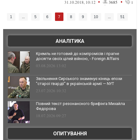
потихоньку начинают залазить уже во ...
•
•
31.10.2018, 10:12
3685
1
7
1
...
5
6
8
9
10
...
51
АНАЛІТИКА
Кремль не готовий до компромісів і прагне
досягти своїх цілей війною, - Foreign Affairs
03.08.2026 13:02
Звільнення Сирського знаменує кінець епохи
"старої гвардії" в українській армії — NYT
23.07.2026 10:32
Повний текст резонансного брифінга Михайла
Федорова
18.07.2026 09:27
ОПИТУВАННЯ