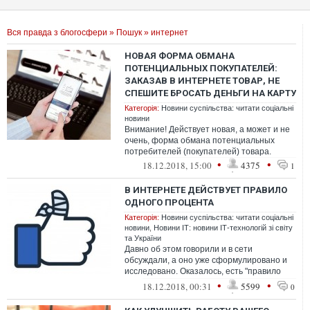
Вся правда з блогосфери
»
Пошук
» интернет
НОВАЯ ФОРМА ОБМАНА
ПОТЕНЦИАЛЬНЫХ ПОКУПАТЕЛЕЙ:
ЗАКАЗАВ В ИНТЕРНЕТЕ ТОВАР, НЕ
СПЕШИТЕ БРОСАТЬ ДЕНЬГИ НА КАРТУ
Категорія:
Новини суспільства: читати соціальні
новини
Внимание! Действует новая, а может и не
очень, форма обмана потенциальных
потребителей (покупателей) товара.
•
•
18.12.2018, 15:00
4375
1
В ИНТЕРНЕТЕ ДЕЙСТВУЕТ ПРАВИЛО
ОДНОГО ПРОЦЕНТА
Категорія:
Новини суспільства: читати соціальні
новини
,
Новини ІТ: новини ІТ-технологій зі світу
та України
Давно об этом говорили и в сети
обсуждали, а оно уже сформулировано и
исследовано. Оказалось, есть "правило
одного процента". Согласно этому правилу
•
•
18.12.2018, 00:31
5599
0
с...