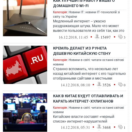
КАК УЛУЧШИТЬ РАБОТУ ВАШЕГО
ДОМАШНЕГО WI-FI
Категорія:
Новини ІТ: новини ІТ-технологій зі
світу та України
Медленный интернет – ужасно
раздражающая штука. Мало что может
вывести пользователя из себя так, как это
делает неприлично долгая загрузка
•
•
16.12.2018, 11:45
15497
3
страниц.
КРЕМЛЬ ДЕЛАЕТ ИЗ РУНЕТА
ДЕШЕВУЮ КИТАЙСКУЮ СТЕНУ
Категорія:
Новини в світі: читати останні світові
новини
Странно вспомнить, что несколько лет
назад китайский интернет с его тщательно
отобранными сайтами и местными
аналогами ведущих западных сервисов
•
•
14.12.2018, 08:10
3526
0
вызыв...
КАК В КИТАЕ БУДУТ ОТЛАВЛИВАТЬ И
КАРАТЬ ИНТЕРНЕТ-ХУЛИГАНОВ
Категорія:
Новини в світі: читати останні світові
новини
Китайские власти составят «черный
список» интернет-нарушителей
•
•
14.12.2018, 05:31
3468
1