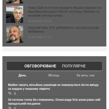
Чому США не готові передати Україні ліцензію на
виробництво ракет Patriot: політика, безпека та
можливі альтернативи
03.08.2026 20:24
Перспектива: ЗСУ добомблять і всі інші склади
Wildberries
23.07.2026 11:31
ОБГОВОРЮВАНЕ
|
ПОПУЛЯРНЕ
День
Місяць
За весь час
Майже чверть мільйона українців не повернулися після виїзду
за кордон у першому півріччі
0
Остаточна точка без повернень: Олександр Усік анонсував свій
прощальний поєдинок
0