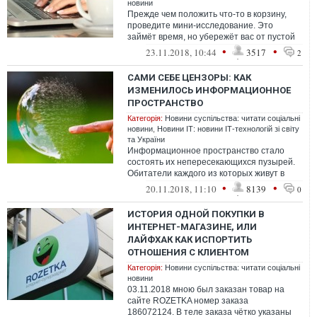
новини
Прежде чем положить что-то в корзину,
проведите мини-исследование. Это
займёт время, но убережёт вас от пустой
траты денег.
•
•
23.11.2018, 10:44
3517
2
САМИ СЕБЕ ЦЕНЗОРЫ: КАК
ИЗМЕНИЛОСЬ ИНФОРМАЦИОННОЕ
ПРОСТРАНСТВО
Категорія:
Новини суспільства: читати соціальні
новини
,
Новини ІТ: новини ІТ-технологій зі світу
та України
Информационное пространство стало
состоять их непересекающихся пузырей.
Обитатели каждого из которых живут в
своей собственной информационной
•
•
20.11.2018, 11:10
8139
0
реальнос...
ИСТОРИЯ ОДНОЙ ПОКУПКИ В
ИНТЕРНЕТ-МАГАЗИНЕ, ИЛИ
ЛАЙФХАК КАК ИСПОРТИТЬ
ОТНОШЕНИЯ С КЛИЕНТОМ
Категорія:
Новини суспільства: читати соціальні
новини
03.11.2018 мною был заказан товар на
сайте ROZETKA номер заказа
186072124. В теле заказа чётко указаны