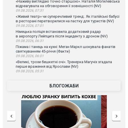
«Наживу виглядаю точно старшою». Наталія Могилевська
відреагувала на обговорення її зовнішності (NV)
09.08.2026, 07:31
«Живий театр» чи суперечливий тренд:. Як італійські бабусі
в ресторані перетворилися на пастку для туристів (NV)
09.08.2026, 07:01
Німецька поліція встановила додатковий радар
в аеропорту Лейпцига після інциденту з дроном (NV)
09.08.2026, 06:31
Піжама і танець на кухні: Меган Маркл шокувала фанатів
святкуванням 45-річчя (Факти)
09.08.2026, 06:01
«Великі, трохи бешкетні очі». Тренерка Магучіх згадала
перше враження від Ярослави (NV)
09.08.2026, 05:31
БЛОГОЖАБИ