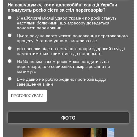
На вашу думку, коли далекобійні санкції України
примусять росію сісти за стіл переговорів?
У найближчі місяці удари України по росії стануть
настільки болючими, що агресору доведеться
поновити перемовини
Цього року не варто чекати поновлення переговорного
процесу. А от наступного - можливо все
рф навпаки піде на ескалацію попри здоровий глузд і
намагатиметься триматися до останнього
Найближчим часом росія може погодитись на
переговори, але серйозних намірів росіяни не
матимуть
Вже давно не роблю жодних прогнозів щодо
завершення війни
ФОТО