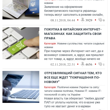
новини
Заявление на оформление
биометрического паспорта украинцы
теперь могут заполнить в режиме онлайн,
— сообщил глава Государственной
•
•
08.11.2018, 04:44
3929
0
миграционной службы ...
ПОКУПКА В КИТАЙСКИХ ИНТЕРНЕТ-
МАГАЗИНАХ: КАК ЗАЩИТИТЬ СВОИ
ПРАВА
Категорія:
Новини суспільства: читати соціальні
новини
При покупке через Интернет нет-нет, да и
возникнут сомнения, а, вдруг, как пришлют
не тот товар, а, вдруг, вообще ничего не
пришлют.
•
•
02.11.2018, 22:31
4656
1
ОТРЕЗВЛЯЮЩИЙ СИГНАЛ ТЕМ, КТО
ВСЕ ЕЩЕ ЖДЕТ "ПОКРАЩЕННЯ ПО-
НОВОМУ"
Категорія:
Політичні новини України та світу:
читати новини політики
,
Новини ІТ: новини ІТ-
технологій зі світу та України
Новая власть так оберегает "любих друзів"
ПАП от уплаты налогов, что в казне уже
тупо не хватает денег и в карман