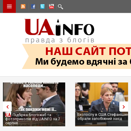
Експослу в США Стефанішині
Підбірка блогожаб та
обрали запобіжний захід
фотоприколів від UAINFO за 7
серпня