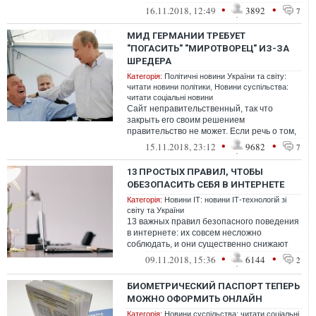
форма оплаты наличными по факту
•
•
16.11.2018, 12:49
3892
7
доставки "Новой...
МИД ГЕРМАНИИ ТРЕБУЕТ
"ПОГАСИТЬ" "МИРОТВОРЕЦ" ИЗ-ЗА
ШРЕДЕРА
Категорія:
Політичні новини України та світу:
читати новини політики
,
Новини суспільства:
читати соціальні новини
Сайт неправительственный, так что
закрыть его своим решением
правительство не может. Если речь о том,
чтобы этот ресурс блокировать на
•
•
15.11.2018, 23:12
9682
7
территории Укра...
13 ПРОСТЫХ ПРАВИЛ, ЧТОБЫ
ОБЕЗОПАСИТЬ СЕБЯ В ИНТЕРНЕТЕ
Категорія:
Новини ІТ: новини ІТ-технологій зі
світу та України
13 важных правил безопасного поведения
в интернете: их совсем несложно
соблюдать, и они существенно снижают
риск пострадать от мошенников.
•
•
09.11.2018, 15:36
6144
2
БИОМЕТРИЧЕСКИЙ ПАСПОРТ ТЕПЕРЬ
МОЖНО ОФОРМИТЬ ОНЛАЙН
Категорія:
Новини суспільства: читати соціальні