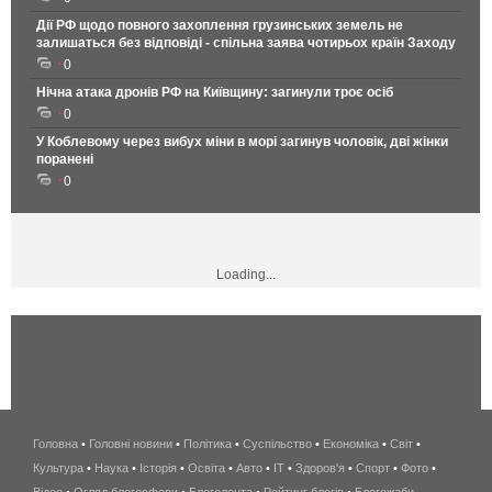
Дії РФ щодо повного захоплення грузинських земель не
залишаться без відповіді - спільна заява чотирьох країн Заходу
0
Нічна атака дронів РФ на Київщину: загинули троє осіб
0
У Коблевому через вибух міни в морі загинув чоловік, дві жінки
поранені
0
Loading...
Головна
•
Головні новини
•
Політика
•
Суспільство
•
Економіка
беспроводной
•
Світ
•
Культура
•
Наука
•
Історія
•
Освіта
•
Авто
•
IT
•
Здоров'я
интернет
•
Спорт
•
Фото
•