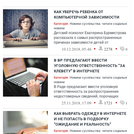
КАК УБЕРЕЧЬ РЕБЕНКА ОТ
КОМПЬЮТЕРНОЙ ЗАВИСИМОСТИ
Категорія:
Новини суспільства: читати соціальні
новини
Детский психолог Екатерина Бурмистрова
рассказала о самых распространенных
причинах зависимости детей от
виртуального мира и методах их
•
•
10.12.2018, 05:46
2278
0
предотвращения...
В ВР ПРЕДЛАГАЮТ ВВЕСТИ
УГОЛОВНУЮ ОТВЕТСТВЕННОСТЬ "ЗА
КЛЕВЕТУ" В ИНТЕРНЕТЕ
Категорія:
Новини суспільства: читати соціальні
новини
В Раде предлагают ввести уголовную
ответственность за распространение
недостоверных сведений, порочащих
честь и подрывающих репутацию.
•
•
25.11.2018, 17:09
1721
1
КАК ВЫБРАТЬ ОДЕЖДУ В ИНТЕРНЕТЕ
И НЕ ПОПАСТЬ В ПОДБОРКУ
"ОЖИДАНИЕ И РЕАЛЬНОСТЬ"
Категорія:
Новини суспільства: читати соціальні