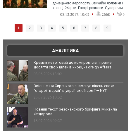
донецького аеропорту. Звичайні чоловіки і
хлопці. Жарти. Гострі розмови. Суперечки.
Монологи. Відповіді на б...
•
•
08.12.2017, 10:02
2668
0
1
2
3
4
5
6
7
8
9
АНАЛІТИКА
Кремль не готовий до компромісів і прагне
досягти своїх цілей війною, - Foreign Affairs
03.08.2026 13:02
Звільнення Сирського знаменує кінець епохи
"старої гвардії" в українській армії — NYT
23.07.2026 10:32
Повний текст резонансного брифінга Михайла
Федорова
18.07.2026 09:27