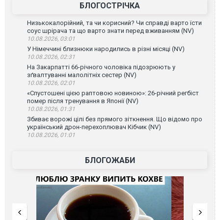
БЛОГОСТРІЧКА
Низькокалорійний, та чи корисний? Чи справді варто їсти
соус шрірача та що варто знати перед вживанням (NV)
10.08.2026, 03:01
У Німеччині близнюки народились в різні місяці (NV)
10.08.2026, 02:31
На Закарпатті 66-річного чоловіка підозрюють у
зґвалтуванні малолітніх сестер (NV)
10.08.2026, 02:01
«Спустошені цією раптовою новиною»: 26-річний регбіст
помер після тренування в Японії (NV)
10.08.2026, 01:31
Збиває ворожі цілі без прямого зіткнення. Що відомо про
український дрон-перехоплювач Кібчик (NV)
10.08.2026, 01:01
БЛОГОЖАБИ