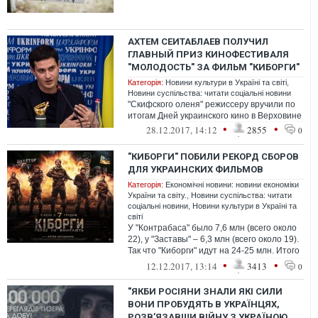
АХТЕМ СЕИТАБЛАЕВ ПОЛУЧИЛ
ГЛАВНЫЙ ПРИЗ КИНОФЕСТИВАЛЯ
"МОЛОДОСТЬ" ЗА ФИЛЬМ "КИБОРГИ"
Категорія:
Новини культури в Україні та світі
,
Новини суспільства: читати соціальні новини
"Скифского оленя" режиссеру вручили по
итогам Дней украинского кино в Верховине
•
•
28.12.2017, 14:12
2855
0
"КИБОРГИ" ПОБИЛИ РЕКОРД СБОРОВ
ДЛЯ УКРАИНСКИХ ФИЛЬМОВ
Категорія:
Економічні новини: новини економіки
України та світу.
,
Новини суспільства: читати
соціальні новини
,
Новини культури в Україні та
світі
У "Контрабаса" было 7,6 млн (всего около
22), у "Заставы" – 6,3 млн (всего около 19).
Так что "Киборги" идут на 24-25 млн. Итого
– три украинские лент...
•
•
12.12.2017, 13:14
3413
0
"ЯКБИ РОСІЯНИ ЗНАЛИ ЯКІ СИЛИ
ВОНИ ПРОБУДЯТЬ В УКРАЇНЦЯХ,
РОЗВ’ЯЗАВШИ ВІЙНУ З УКРАЇНОЮ,