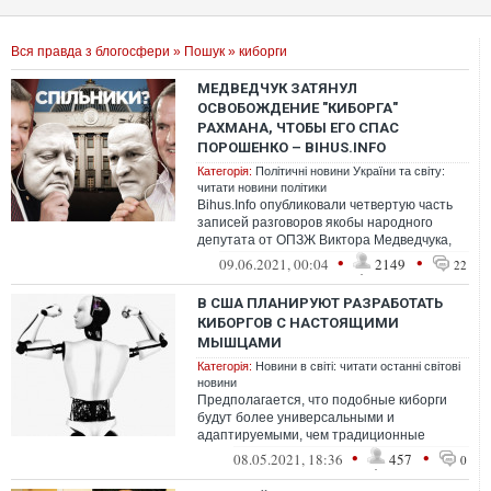
Вся правда з блогосфери
»
Пошук
» киборги
МЕДВЕДЧУК ЗАТЯНУЛ
ОСВОБОЖДЕНИЕ "КИБОРГА"
РАХМАНА, ЧТОБЫ ЕГО СПАС
ПОРОШЕНКО – BIHUS.INFO
Категорія:
Політичні новини України та світу:
читати новини політики
Bihus.Info опубликовали четвертую часть
записей разговоров якобы народного
депутата от ОПЗЖ Виктора Медведчука,
на которых, в частности, речь идет об ...
•
•
09.06.2021, 00:04
2149
22
В США ПЛАНИРУЮТ РАЗРАБОТАТЬ
КИБОРГОВ С НАСТОЯЩИМИ
МЫШЦАМИ
Категорія:
Новини в світі: читати останні світові
новини
Предполагается, что подобные киборги
будут более универсальными и
адаптируемыми, чем традиционные
роботы с электромеханическими и
•
•
08.05.2021, 18:36
457
0
гидравлическими прив...