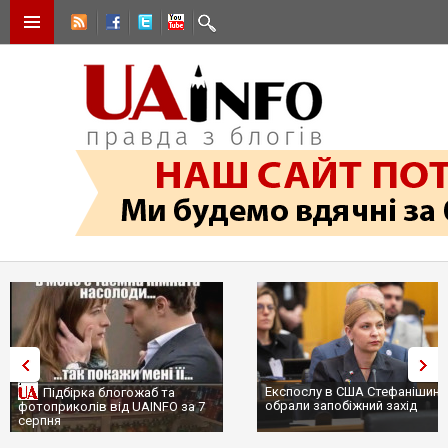
Експослу в США Стефанішині
Підбірка блогожаб та
обрали запобіжний захід
фотоприколів від UAINFO за 7
серпня