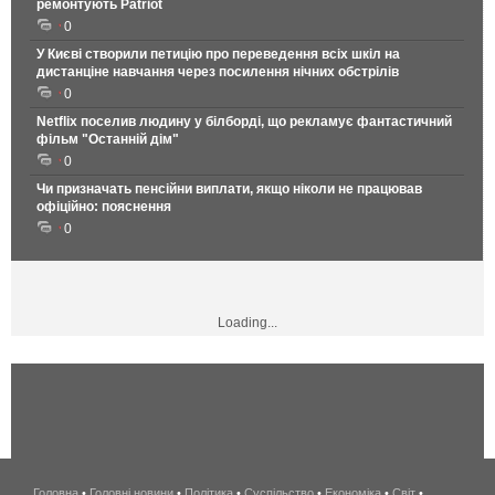
ремонтують Patriot
0
У Києві створили петицію про переведення всіх шкіл на
дистанціне навчання через посилення нічних обстрілів
0
Netflix поселив людину у білборді, що рекламує фантастичний
фільм "Останній дім"
0
Чи призначать пенсійни виплати, якщо ніколи не працював
офіційно: пояснення
0
Loading...
Головна
•
Головні новини
•
Політика
•
Суспільство
•
Економіка
беспроводной
•
Світ
•