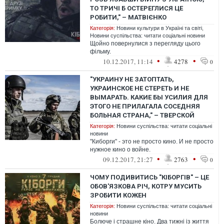
ТО ТРИЧІ Б ОСТЕРЕГЛИСЯ ЦЕ
РОБИТИ," – МАТВІЄНКО
Категорія:
Новини культури в Україні та світі
,
Новини суспільства: читати соціальні новини
Щойно повернулися з перегляду цього
фільму.
•
•
10.12.2017, 11:14
4278
0
"УКРАИНУ НЕ ЗАТОПТАТЬ,
УКРАИНСКОЕ НЕ СТЕРЕТЬ И НЕ
ВЫМАРАТЬ. КАКИЕ БЫ УСИЛИЯ ДЛЯ
ЭТОГО НЕ ПРИЛАГАЛА СОСЕДНЯЯ
БОЛЬНАЯ СТРАНА," – ТВЕРСКОЙ
Категорія:
Новини суспільства: читати соціальні
новини
"Киборги" - это не просто кино. И не просто
нужное кино о войне.
•
•
09.12.2017, 21:27
2763
0
ЧОМУ ПОДИВИТИСЬ "КІБОРГІВ" – ЦЕ
ОБОВ'ЯЗКОВА РІЧ, КОТРУ МУСИТЬ
ЗРОБИТИ КОЖЕН
Категорія:
Новини суспільства: читати соціальні
новини
Болюче і страшне кіно. Два тижні із життя