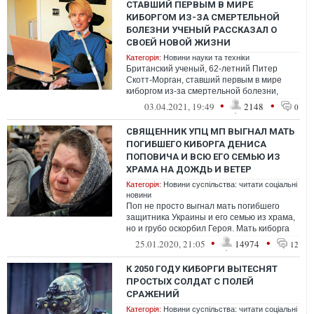
СТАВШИЙ ПЕРВЫМ В МИРЕ
КИБОРГОМ ИЗ-ЗА СМЕРТЕЛЬНОЙ
БОЛЕЗНИ УЧЕНЫЙ РАССКАЗАЛ О
СВОЕЙ НОВОЙ ЖИЗНИ
Категорія:
Новини науки та техніки
Британский ученый, 62-летний Питер
Скотт-Морган, ставший первым в мире
киборгом из-за смертельной болезни,
заявил, что его нынешнее качество жизни
•
•
03.04.2021, 19:49
2148
0
"ис...
СВЯЩЕННИК УПЦ МП ВЫГНАЛ МАТЬ
ПОГИБШЕГО КИБОРГА ДЕНИСА
ПОПОВИЧА И ВСЮ ЕГО СЕМЬЮ ИЗ
ХРАМА НА ДОЖДЬ И ВЕТЕР
Категорія:
Новини суспільства: читати соціальні
новини
Поп не просто выгнал мать погибшего
защитника Украины и его семью из храма,
но и грубо оскорбил Героя. Мать киборга
говорит, что вся ее семья для служ...
•
•
25.01.2020, 21:05
14974
12
К 2050 ГОДУ КИБОРГИ ВЫТЕСНЯТ
ПРОСТЫХ СОЛДАТ С ПОЛЕЙ
СРАЖЕНИЙ
Категорія:
Новини суспільства: читати соціальні