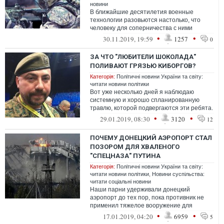
новини
В ближайшие десятилетия военные
технологии разовьются настолько, что
человеку для соперничества с ними
самому придется стать машиной. Так
•
•
30.11.2019, 19:59
1257
0
считают эксп...
ЗА ЧТО "ЛЮБИТЕЛИ ШОКОЛАДА"
ПОЛИВАЮТ ГРЯЗЬЮ КИБОРГОВ?
Категорія:
Політичні новини України та світу:
читати новини політики
Вот уже несколько дней я наблюдаю
системную и хорошо спланированную
травлю, которой подвергаются эти ребята.
Любители шоколада всех мастей, с утра до
•
•
29.01.2019, 08:30
3120
12
...
ПОЧЕМУ ДОНЕЦКИЙ АЭРОПОРТ СТАЛ
ПОЗОРОМ ДЛЯ ХВАЛЕНОГО
"СПЕЦНАЗА" ПУТИНА
Категорія:
Політичні новини України та світу:
читати новини політики
,
Новини суспільства:
читати соціальні новини
Наши парни удерживали донецкий
аэропорт до тех пор, пока противник не
применил тяжелое вооружение для
полного уничтожения здания аэропорта,
•
•
17.01.2019, 04:20
6959
5
поскольку ...