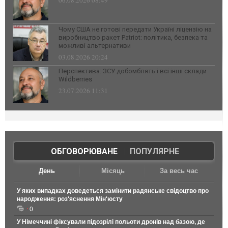
06.08.2026 08:49
Чому США не готові передати Україні ліцензію на
виробництво ракет Patriot: політика, безпека та
можливі альтернативи
03.08.2026 20:24
Перспектива: ЗСУ добомблять і всі інші склади
Wildberries
23.07.2026 11:31
ОБГОВОРЮВАНЕ
|
ПОПУЛЯРНЕ
День
Місяць
За весь час
У яких випадках доведеться замінити радянське свідоцтво про
народження: роз'яснення Мін'юсту
0
У Німеччині фіксували підозрілі польоти дронів над базою, де