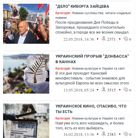
"ДЕЛО" КИБОРГА ЗАЙЦЕВА
Категорія:
Новини суспільства: читати соціальні
новини
После празднования Дня Победы в
Запорожье, прошедшего относительно
спокойно, в городе все же возник скандал.
Скорее даже не скандал, а много шума.
•
•
22.05.2018, 14:36
2371
0
Что...
УКРАИНСКИЙ ПРОРЫВ "ДОНБАССА"
В КАННАХ
Категорія:
Новини культури в Україні та світі
В эти дни проходит Каннский
кинофестиваль - событие знаковое для
культурной Европы во всех смыслах этого
слова.
•
•
13.05.2018, 05:24
3515
0
УКРАИНСКОЕ КИНО, СПАСИБО, ЧТО
ТЫ ЕСТЬ
Категорія:
Новини культури в Україні та світі
Нам уже есть кого награждать, и более
того, есть из кого выбирать.
•
•
16.02.2018, 13:36
2383
0