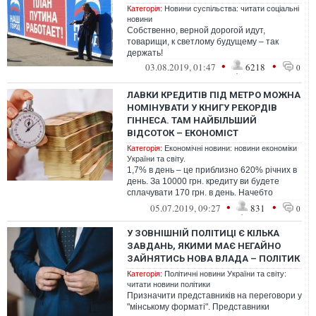
Категорія:
Новини суспільства: читати соціальні
новини
Собственно, верной дорогой идут,
товарищи, к светлому будущему – так
держать!
•
•
03.08.2019, 01:47
6218
0
ЛАВКИ КРЕДИТІВ ПІД МЕТРО МОЖНА
НОМІНУВАТИ У КНИГУ РЕКОРДІВ
ГІННЕСА. ТАМ НАЙБІЛЬШИЙ
ВІДСОТОК – ЕКОНОМІСТ
Категорія:
Економічні новини: новини економіки
України та світу.
1,7% в день – це приблизно 620% річних в
день. За 10000 грн. кредиту ви будете
сплачувати 170 грн. в день. Начебто
небагато, але друзі – 620% річних ...
•
•
05.07.2019, 09:27
831
0
У ЗОВНІШНІЙ ПОЛІТИЦІ Є КІЛЬКА
ЗАВДАНЬ, ЯКИМИ МАЄ НЕГАЙНО
ЗАЙНЯТИСЬ НОВА ВЛАДА – ПОЛІТИК
Категорія:
Політичні новини України та світу:
читати новини політики
Призначити представників на переговори у
"мінському форматі". Представники