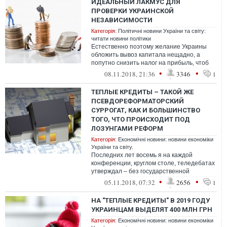
ИДЕАЛЬНЫЙ ЛАКМУС ДЛЯ
ПРОВЕРКИ УКРАИНСКОЙ
НЕЗАВИСИМОСТИ
Категорія:
Політичні новини України та світу:
читати новини політики
Естественно поэтому желание Украины
обложить вывоз капитала нещадно, а
попутно снизить налог на прибыль, чтоб
было выгодно, наоборот, капиталы
•
•
08.11.2018, 21:36
3346
1
привлек...
ТЕПЛЫЕ КРЕДИТЫ – ТАКОЙ ЖЕ
ПСЕВДОРЕФОРМАТОРСКИЙ
СУРРОГАТ, КАК И БОЛЬШИНСТВО
ТОГО, ЧТО ПРОИСХОДИТ ПОД
ЛОЗУНГАМИ РЕФОРМ
Категорія:
Економічні новини: новини економіки
України та світу.
Последних лет восемь я на каждой
конференции, круглом столе, теледебатах
утверждал – без государственной
поддержки комплексная
•
•
05.11.2018, 07:32
2656
1
энергомодернизация жило...
НА "ТЕПЛЫЕ КРЕДИТЫ" В 2019 ГОДУ
УКРАИНЦАМ ВЫДЕЛЯТ 400 МЛН ГРН
Категорія:
Економічні новини: новини економіки