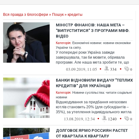
Вся правда з блогосфери
»
Пошук
» кредиты
МІНІСТР ФІНАНСІВ: НАША МЕТА –
"ВИПУСТИТИСЯ" З ПРОГРАМИ МВФ.
ВІДЕО
Категорія:
Економічні новини: новини економіки
України та світу.
У попередні роки Україна завжди
завершувала, так би мовити, обривала
програми. Але наша мета зробити те, що
вдалося багатьом європейським країнам –
•
•
03.09.2019, 11:05
334
0
ви...
БАНКИ ВІДНОВИЛИ ВИДАЧУ "ТЕПЛИХ
КРЕДИТІВ" ДЛЯ УКРАЇНЦІВ
Категорія:
Новини суспільства: читати соціальні
новини
Відшкодування за придбання негазових
котлів становить 20% (для субсидіантів –
35%), за утеплення індивідуального житла
– 35%, за утеплення багатоповер...
•
•
13.08.2019, 12:34
1240
0
ДОЛГОВОЕ ЯРМО РОССИЯН РАСТЕТ
ОТ КВАРТАЛА К КВАРТАЛУ