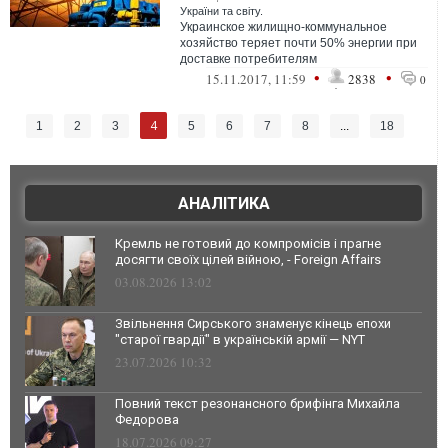
України та світу.
Украинское жилищно-коммунальное
хозяйство теряет почти 50% энергии при
доставке потребителям
•
•
15.11.2017, 11:59
2838
0
4
1
2
3
5
6
7
8
...
18
АНАЛІТИКА
Кремль не готовий до компромісів і прагне
досягти своїх цілей війною, - Foreign Affairs
03.08.2026 13:02
Звільнення Сирського знаменує кінець епохи
"старої гвардії" в українській армії — NYT
23.07.2026 10:32
Повний текст резонансного брифінга Михайла
Федорова
18.07.2026 09:27