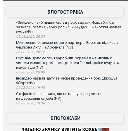
атаку. ВІДЕО
БЛОГОСТРІЧКА
«Знищено найбільший склад у Броварах». Яких збитків
зазнала Rozetka через російський удар — Чечоткін назвав
суму (NV)
06.08.2026, 20:24
Миколенко отримав нового партнера: Евертон підписав
чемпіона Англії з Арсенала (NV)
06.08.2026, 20:12
І сусідам допомогли, і заробили. Україна вже місяць є
чистим експортером електроенергії — які країни купують
найбільше (NV)
06.08.2026, 20:00
Інсайдер назвав дату та місце проведення бою Джошуа —
Ф’юрі (NV)
06.08.2026, 19:48
Стефанішина заявила, що не планує працювати
на державній службі (NV)
06.08.2026, 19:36
БЛОГОЖАБИ