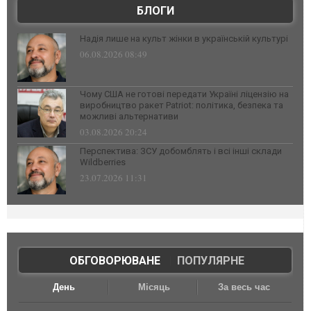
БЛОГИ
Надія лише на культ жінки в українській культурі
06.08.2026 08:49
Чому США не готові передати Україні ліцензію на
виробництво ракет Patriot: політика, безпека та
можливі альтернативи
03.08.2026 20:24
Перспектива: ЗСУ добомблять і всі інші склади
Wildberries
23.07.2026 11:31
ОБГОВОРЮВАНЕ
|
ПОПУЛЯРНЕ
День
Місяць
За весь час