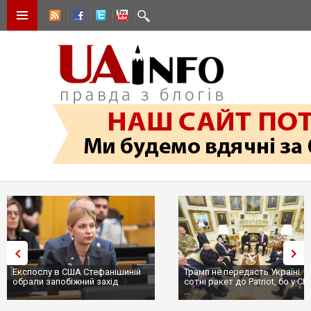
Експослу в США Стефанішиній
Трамп не передасть Україні
обрали запобіжний захід
сотні ракет до Patriot, бо у С
...