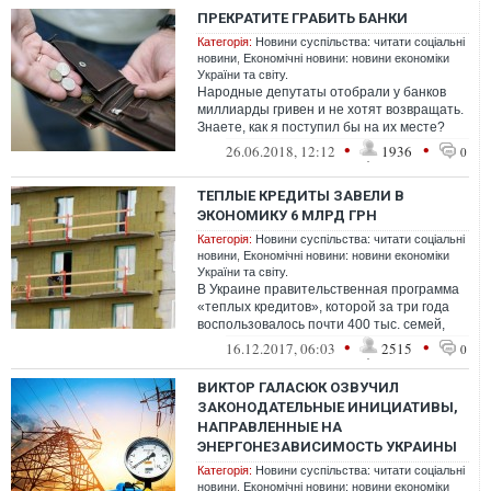
ПРЕКРАТИТЕ ГРАБИТЬ БАНКИ
Категорія:
Новини суспільства: читати соціальні
новини
,
Економічні новини: новини економіки
України та світу.
Народные депутаты отобрали у банков
миллиарды гривен и не хотят возвращать.
Знаете, как я поступил бы на их месте?
Точно так же. Cейчас объясню
•
•
26.06.2018, 12:12
1936
0
ТЕПЛЫЕ КРЕДИТЫ ЗАВЕЛИ В
ЭКОНОМИКУ 6 МЛРД ГРН
Категорія:
Новини суспільства: читати соціальні
новини
,
Економічні новини: новини економіки
України та світу.
В Украине правительственная программа
«теплых кредитов», которой за три года
воспользовалось почти 400 тыс. семей,
позволила привлечь больше 6 млрд гр...
•
•
16.12.2017, 06:03
2515
0
ВИКТОР ГАЛАСЮК ОЗВУЧИЛ
ЗАКОНОДАТЕЛЬНЫЕ ИНИЦИАТИВЫ,
НАПРАВЛЕННЫЕ НА
ЭНЕРГОНЕЗАВИСИМОСТЬ УКРАИНЫ
Категорія:
Новини суспільства: читати соціальні
новини
,
Економічні новини: новини економіки