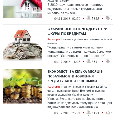
України та світу.
В 2019 году правительство планирует
выделить на «Теплые кредиты» 400
миллионов гривень
•
•
04.11.2018, 02:59
5885
0
С УКРАИНЦЕВ ТЕПЕРЬ СДЕРУТ ТРИ
ШКУРЫ ПО КРЕДИТАМ
Категорія:
Новини суспільства: читати соціальні
новини
"Когда пришли за ними – мы молчали.
Когда пришли за нами – кричать было уже
некому". Украинцы сегодня "проспали"
потерю ещё целого ряда своих гражданс...
•
•
04.07.2018, 18:25
3531
0
ЕКОНОМІСТ: ЗА КІЛЬКА МІСЯЦІВ
ПОБАЧИМО ВІДНОВЛЕННЯ
КРЕДИТУВАННЯ ЕКОНОМІКИ
Категорія:
Політичні новини України та світу:
читати новини політики
,
Економічні новини:
новини економіки України та світу.
У це, мабуть, мало хто повірить, проте
банки не кредитують, тому що не захищені
від шахрайства позичальників. За
допомогою корумповаваних так званих п...
•
•
03.07.2018, 23:24
5153
0