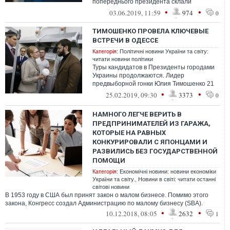
попереднього президента склали
повноваження, наступні переговори –
•
•
03.06.2019, 11:59
974
0
наприкін...
ТИМОШЕНКО ПРОВЕЛА КЛЮЧЕВЫЕ
ВСТРЕЧИ В ОДЕССЕ
Категорія:
Політичні новини України та світу:
читати новини політики
Туры кандидатов в Президенты городами
Украины продолжаются. Лидер
предвыборной гонки Юлия Тимошенко 21
февраля посетила Одесский регион.
•
•
25.02.2019, 09:30
3373
0
НАМНОГО ЛЕГЧЕ ВЕРИТЬ В
ПРЕДПРИНИМАТЕЛЕЙ ИЗ ГАРАЖА,
КОТОРЫЕ НА РАВНЫХ
КОНКУРИРОВАЛИ С ЯПОНЦАМИ И
РАЗВИЛИСЬ БЕЗ ГОСУДАРСТВЕННОЙ
ПОМОЩИ
Категорія:
Економічні новини: новини економіки
України та світу.
,
Новини в світі: читати останні
світові новини
В 1953 году в США был принят закон о малом бизнесе. Помимо этого
закона, Конгресс создал Администрацию по малому бизнесу (SBA).
•
•
10.12.2018, 08:05
2632
1