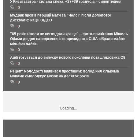
У Києві завтра - сильна спека, +37+39 градусів. - синоптикиня
0
Мудрик провів перший матч за "Челсі" після допінгової
дискваліфікації. ВІДЕО
0
"65 років ніколи не виглядали краще", - фото-привітання Мішель
Обами до дня народження екс-президента США зібрало майже
мільйон лайків
0
Audi готується до випуску нового покоління позашляховика Q8
0
Рецепт молодості виявився простішим: володіння кількома
мовами омолоджує мозок на десяток років
0
Loading...