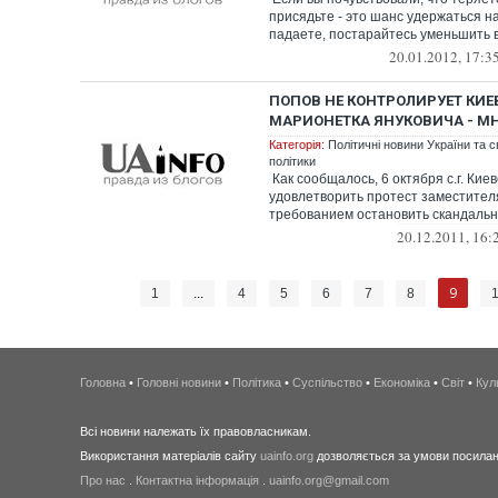
присядьте - это шанс удержаться на
падаете, постарайтесь уменьшить 
20.01.2012, 17:3
ПОПОВ НЕ КОНТРОЛИРУЕТ КИЕВ
МАРИОНЕТКА ЯНУКОВИЧА - М
Категорія:
Політичні новини України та с
політики
Как сообщалось, 6 октября с.г. Кие
удовлетворить протест заместител
требованием остановить скандально
20.12.2011, 16:
9
1
...
4
5
6
7
8
Головна
•
Головні новини
•
Політика
•
Суспільство
•
Економіка
•
Світ
•
Кул
Всі новини належать їх правовласникам.
Використання матеріалів сайту
uainfo.org
дозволяється за умови посиланн
Про нас
.
Контактна інформація
.
uainfo.org@gmail.com