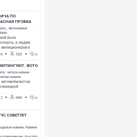
ВИЧА ПО
ЖАСНАЯ ПРОБКА
віту.
,
Автоновини:
Ainfo
ской было
нспорта, а людям
е милиционеров в
•
•
50
705
0
МИТИНГУЮТ. ФОТО
віту: читати новини
світові новини
й автомобилистов
 очередной
•
•
32
999
0
ЧС СОВЕТУЕТ
оціальні новини
,
Новини
е равновесие, быстро