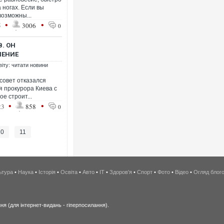
 ногах. Если вы
возможны...
•
•
5
3006
0
. ОН
НЕНИЕ
віту: читати новини
всовет отказался
я прокурора Киева с
е строит...
•
•
23
858
0
10
11
ьтура
•
Наука
•
Історія
•
Освіта
•
Авто
•
IT
•
Здоров'я
•
Спорт
•
Фото
•
Відео
•
Огляд блог
я (для інтернет-видань - гіперпосилання).