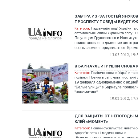
ЗАВТРА ИЗ-ЗА ГОСТЕЙ ЯНУКО
ПРОСПЕКТУ ПОБЕДЫ БУДЕТ У
Категорія:
Надзвичайні події України та с
автомобільні новини України та світу.- U
По улицам Грушевского и Институт
приостановлено движение автотра
очень сложно передвигаться. Кром
этом районе...
13.03.2012, 19:
В БАРНАУЛЕ ИГРУШКИ СНОВА 
Категорія:
Політичні новини України та с
політики
,
Новини в світі: читати останні 
19 февраля одновременно с акцие
"Белые улицы" в Барнауле прошел
"наномитинг"
19.02.2012, 17:
ДЛЯ ЗАЩИТЫ ОТ НЕПОГОДЫ М
КЛЕЙ «МОМЕНТ»
Категорія:
Новини суспільства: читати с
здоров'я: останні медичні новини
Если вы почувствовали, что теряет