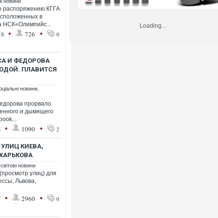
ні новини
но распоряжению КГГА
асположенных в
а НСК«Олимпийс...
Loading...
•
•
58
726
0
СА И ФЕДОРОВА
ВОДОЙ. ПЛАВИТСЯ
оціальні новини
,
едорова прорвало
ленного и дымящего
ook...
•
•
8
1090
2
УЛИЦ КИЕВА,
 ХАРЬКОВА
 світові новини
 (просмотр улиц) для
ессы, Львова,
•
•
7
2960
0