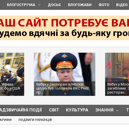
БЛОГОСТРІЧКА
ДОСЬЄ
БЛОГОЖАБИ
ФОТО
ВІДЕО
 Україні
Вибух у ресторані в Москві:
Вибух у Мос
ot, бо у США
ціллю був головком ВКС Росії,
загиблими: 
пр...
ресторан...
АДЗВИЧАЙНІ ПОДІЇ
СВІТ
КУЛЬТУРА
ЗНАННЯ
ТАРИФИ
ПОДВИГИ УКРАЇНЦІВ