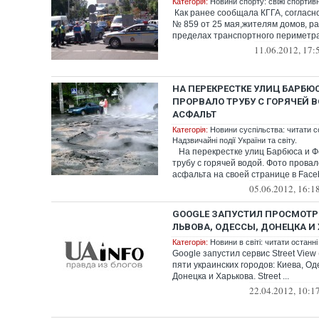
Категорія:
Новини спорту: свіжі спортив
Как ранее сообщала КГГА, соглас
№ 859 от 25 мая,жителям домов, р
пределах транспортного периметр
11.06.2012, 17:
НА ПЕРЕКРЕСТКЕ УЛИЦ БАРБЮ
ПРОРВАЛО ТРУБУ С ГОРЯЧЕЙ 
АСФАЛЬТ
Категорія:
Новини суспільства: читати с
Надзвичайні події України та світу.
На перекрестке улиц Барбюса и Ф
трубу с горячей водой. Фото прова
асфальта на своей странице в Faceb
05.06.2012, 16:1
GOOGLE ЗАПУСТИЛ ПРОСМОТР 
ЛЬВОВА, ОДЕССЫ, ДОНЕЦКА И
Категорія:
Новини в світі: читати останні
Google запустил сервис Street View
пяти украинских городов: Киева, Од
Донецка и Харькова. Street ...
22.04.2012, 10:1