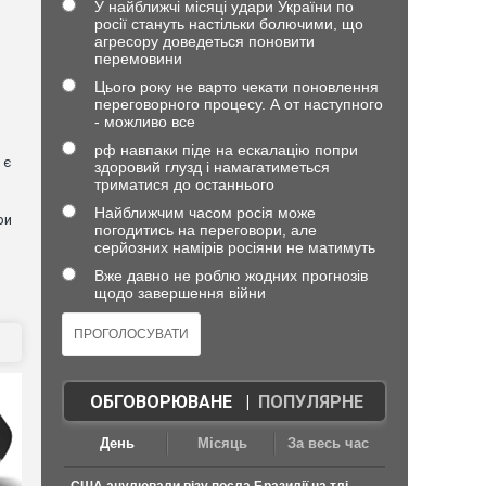
У найближчі місяці удари України по
росії стануть настільки болючими, що
агресору доведеться поновити
перемовини
Цього року не варто чекати поновлення
переговорного процесу. А от наступного
- можливо все
рф навпаки піде на ескалацію попри
 є
здоровий глузд і намагатиметься
триматися до останнього
Найближчим часом росія може
ри
погодитись на переговори, але
серйозних намірів росіяни не матимуть
Вже давно не роблю жодних прогнозів
щодо завершення війни
ОБГОВОРЮВАНЕ
|
ПОПУЛЯРНЕ
День
Місяць
За весь час