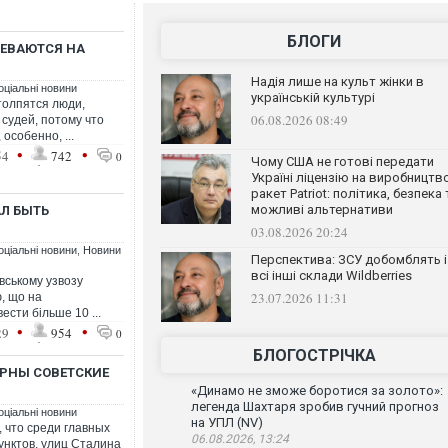
БЛОГИ
ДЕВАЮТСЯ НА
Надія лише на культ жінки в
оціальні новини
українській культурі
толпятся люди,
06.08.2026 08:49
 судей, потому что
особенно, ...
•
•
54
742
0
Чому США не готові передати
Україні ліцензію на виробництв
ракет Patriot: політика, безпека 
можливі альтернативи
Л БЫТЬ
03.08.2026 20:24
оціальні новини
,
Новини
Перспектива: ЗСУ добомблять і
всі інші склади Wildberries
вському узвозу
23.07.2026 11:31
ю, що на
ести більше 10 ...
•
•
29
954
0
БЛОГОСТРІЧКА
ЯРНЫ СОВЕТСКИЕ
«Динамо не зможе боротися за золото»:
легенда Шахтаря зробив гучний прогноз
оціальні новини
на УПЛ (NV)
 что среди главных
06.08.2026, 13:24
унктов, улиц Сталина