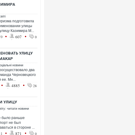
АЗИМИРА
віті
туризма подготовила
Росія атакувала С
еименовании улицы
торговельний центр
улицу Казимира М...
ФОТО
•
•
59
607
0
МЕНОВАТЬ УЛИЦУ
 МАКАР
оціальні новини
росуществовало два
команда Черновецкого
ее. Мн...
•
•
4885
28
ЛИ УЛИЦУ
Топпосадовцю Пов
віту: читати новини
підозру
не было раньше
спорт не был
ваться в стороне ...
•
•
51
871
0