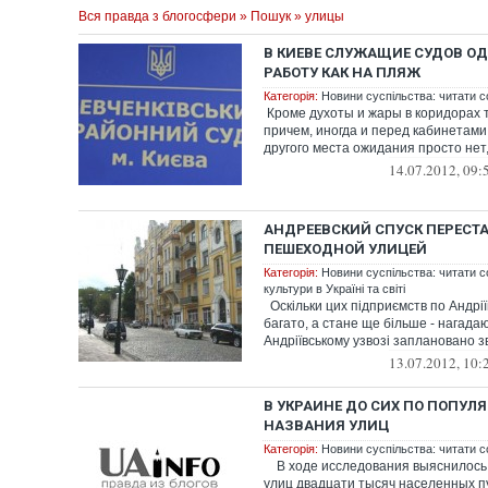
Вся правда з блогосфери
»
Пошук
» улицы
В КИЕВЕ СЛУЖАЩИЕ СУДОВ О
РАБОТУ КАК НА ПЛЯЖ
Категорія:
Новини суспільства: читати с
Кроме духоты и жары в коридорах 
причем, иногда и перед кабинетами
другого места ожидания просто нет, 
14.07.2012, 09:
АНДРЕЕВСКИЙ СПУСК ПЕРЕСТА
ПЕШЕХОДНОЙ УЛИЦЕЙ
Категорія:
Новини суспільства: читати с
культури в Україні та світі
Оскільки цих підприємств по Андрії
багато, а стане ще більше - нагада
Андріївському узвозі заплановано зв
13.07.2012, 10:
В УКРАИНЕ ДО СИХ ПО ПОПУЛ
НАЗВАНИЯ УЛИЦ
Категорія:
Новини суспільства: читати с
В ходе исследования выяснилось,
улиц двадцати тысяч населенных п