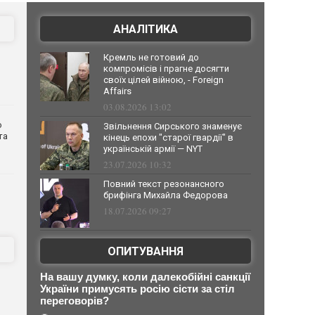
АНАЛІТИКА
Кремль не готовий до
компромісів і прагне досягти
своїх цілей війною, - Foreign
Affairs
03.08.2026 13:02
о
Звільнення Сирського знаменує
та
кінець епохи "старої гвардії" в
українській армії — NYT
23.07.2026 10:32
Повний текст резонансного
брифінга Михайла Федорова
18.07.2026 09:27
ОПИТУВАННЯ
На вашу думку, коли далекобійні санкції
України примусять росію сісти за стіл
переговорів?