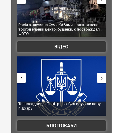
уми КАБами: пошкоджено
Українські надзвичайники врятували козу
, будинки, є постраждалі.
під час ліквідації масштабної лісової пожеж
Франції
ВІДЕО
ітряних Сил вручили нову
Сили оборони уразили Ярославський НПЗ
губернатор регіону заявив про наймасшта
атаку. ВІДЕО
БЛОГОЖАБИ