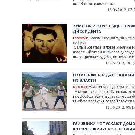
нет. В то же время есть...
15.06.2012, 07:
АХМЕТОВ И СТУС. ОБЩЕЕ ПРО
ДИССИДЕНТА
Категорія:
Політичні новини України та с
політики
Самый богатый человек Украины Р
известный украинскийпоэт-диссиде
имеют разные судьбы, но, вместе с 
14.06.2012, 18:3
ПУТИН САМ СОЗДАЕТ ОППОЗИ
ИЗ ВЛАСТИ
Категорія:
Надзвичайні події України та с
А может все проще. Путин сам хоче
как. Вообще вся эта ситуация с де
какой-то проект «Построй свою оппо
12.06.2012, 08:1
ГАИШНИКИ НЕ ПУСКАЮТ ДОМО
КОТОРЫЕ ЖИВУТ ВОЗЛЕ «ОЛИ