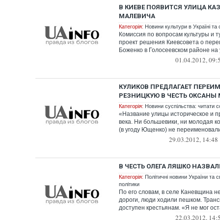
В КИЕВЕ ПОЯВИТСЯ УЛИЦА К
МАЛЕВИЧА
Категорія:
Новини культури в Україні та с
Комиссия по вопросам культуры и 
проект решения Киевсовета о пер
Боженко в Голосеевском районе на 
01.04.2012, 09:
КУЛИКОВ ПРЕДЛАГАЕТ ПЕРЕИ
РЕЗНИЦКУЮ В ЧЕСТЬ ОКСАНЫ
Категорія:
Новини суспільства: читати с
«Название улицы историческое и п
века. Ни большевики, ни молодая 
(в угоду Ющенко) не переименовали 
29.03.2012, 14:48
В ЧЕСТЬ ОЛЕГА ЛЯШКО НАЗВА
Категорія:
Політичні новини України та с
політики
По его словам, в селе Каневщина 
дороги, люди ходили пешком. Тран
доступен крестьянам. «Я не мог оста
22.03.2012, 14: