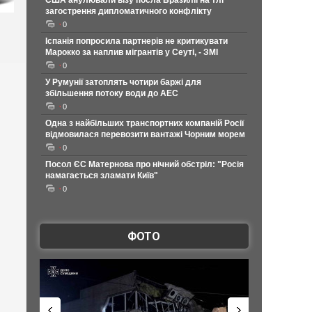
США анулювали візу посла Бразилії на тлі
загострення дипломатичного конфлікту
0
Іспанія попросила партнерів не критикувати
Марокко за наплив мігрантів у Сеуті, - ЗМІ
0
У Румунії затоплять чотири баржі для
збільшення потоку води до АЕС
0
Одна з найбільших транспортних компаній Росії
відмовилася перевозити вантажі Чорним морем
0
Посол ЄС Матернова про нічний обстріл: "Росія
намагається зламати Київ"
0
ФОТО