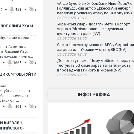
«А що було б, якби бомбили Нью-Йорк?».
•
•
Голлівудський актор Джессі Айзенберг
27
541
1
пережив російську атаку по Львову (NV)
06.08.2026, 13:12
Українські удари досягли мети. Експорт
ШЛОЕ ОЛИГАРХА И
зерна з РФ різко впав — за деякими
культурами в рази (NV)
віту: читати новини
06.08.2026, 13:00
Спека і посуха зупиняють АЕС у Європі: чи
инат Ахметов и
загроза для України — огляд ВВС (NV)
нт Василий Стус
06.08.2026, 12:48
тем,между ними е...
До чого тут зима. Чому мобільні операто
•
•
9
3665
1
тестують 5G саме зараз та чи планують
впроваджувати його в Україні (NV)
ЦИЮ, ЧТОБЫ УЙТИ
06.08.2026, 12:36
віту.
т уйти и не знает
ІНФОГРАФІКА
кабря напоминает
зицию». ...
•
•
5
1491
1
Й КИЕВЛЯН,
МПИЙСКОГО»