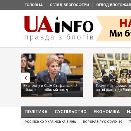
ГОЛОВНА
ОГЛЯД БЛОГОСФЕРИ
ОГЛЯД БЛОГОЖАБ
Експослу в США Стефанішиній
Трамп не передасть
обрали запобіжний захід
сотні ракет до Patri
...
ПОЛІТИКА
СУСПІЛЬСТВО
ЕКОНОМІКА
Н
РОСІЙСЬКО-УКРАЇНСЬКА ВІЙНА
КОРОНАВІРУС COVID-19