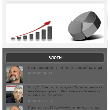
БЛОГИ
Надія лише на культ жінки в українській культурі
06.08.2026 08:49
Чому США не готові передати Україні ліцензію на
виробництво ракет Patriot: політика, безпека та
можливі альтернативи
03.08.2026 20:24
Перспектива: ЗСУ добомблять і всі інші склади