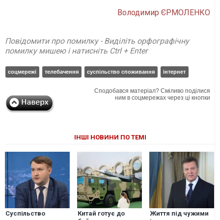
Володимир ЄРМОЛЕНКО
Повідомити про помилку - Виділіть орфографічну
помилку мишею і натисніть Ctrl + Enter
соцмережі
телебачення
суспільство споживання
інтернет
Сподобався матеріал? Сміливо поділися
ним в соцмережах через ці кнопки
ІНШІ НОВИНИ ПО ТЕМІ
Суспільство
Китай готує до
Життя під чужими