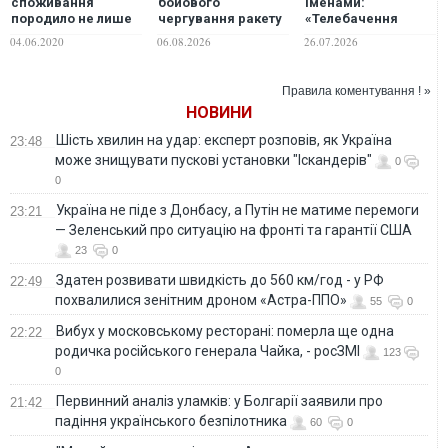
споживання
бойового
іменами:
породило не лише
чергування ракету
«Телебачення
супермаркети з
DF-17, яку існуючі
Торонто» розкрило
04.06.2020
06.08.2026
26.07.2026
продуктами. Воно
системи ППО не
деталі життя
породило ще і
здатні перехопити
Януковича та його
"супермаркети
родини у РФ
Правила коментування ! »
правди" – Олещук
НОВИНИ
Шість хвилин на удар: експерт розповів, як Україна
23:48
може знищувати пускові установки "Іскандерів"
0
0
Україна не піде з Донбасу, а Путін не матиме перемоги
23:21
— Зеленський про ситуацію на фронті та гарантії США
23
0
Здатен розвивати швидкість до 560 км/год - у РФ
22:49
похвалилися зенітним дроном «Астра-ППО»
55
0
Вибух у московському ресторані: померла ще одна
22:22
родичка російського генерала Чайка, - росЗМІ
123
0
Первинний аналіз уламків: у Болгарії заявили про
21:42
падіння українського безпілотника
60
0