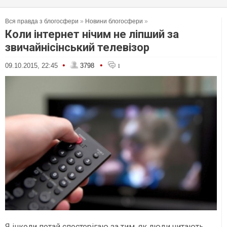
Вся правда з блогосфери
»
Новини блогосфери
»
Коли інтернет нічим не ліпший за
звичайнісінський телевізор
•
•
09.10.2015, 22:45
3798
1
Я інколи потай спостерігаю за тим, як люди читають