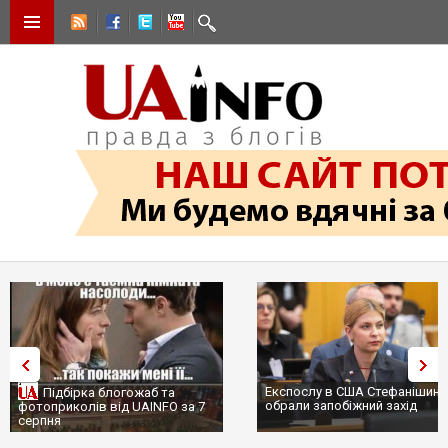
Експослу в США Стефанішині
Підбірка блогожаб та
обрали запобіжний захід
фотоприколів від UAINFO за 7
серпня