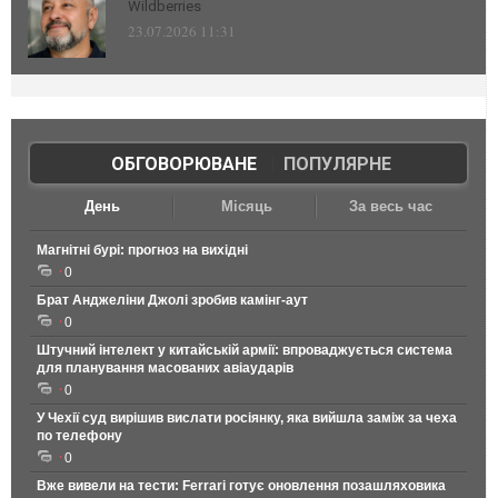
Wildberries
23.07.2026 11:31
ОБГОВОРЮВАНЕ
|
ПОПУЛЯРНЕ
День
Місяць
За весь час
Магнітні бурі: прогноз на вихідні
0
Брат Анджеліни Джолі зробив камінг-аут
0
Штучний інтелект у китайській армії: впроваджується система
для планування масованих авіаударів
0
У Чехії суд вирішив вислати росіянку, яка вийшла заміж за чеха
по телефону
0
Вже вивели на тести: Ferrari готує оновлення позашляховика