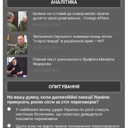
АНАЛІТИКА
Кремль не готовий до компромісів і прагне
досягти своїх цілей війною, - Foreign Affairs
03.08.2026 13:02
Звільнення Сирського знаменує кінець епохи
"старої гвардії" в українській армії — NYT
23.07.2026 10:32
Повний текст резонансного брифінга Михайла
Федорова
18.07.2026 09:27
ОПИТУВАННЯ
На вашу думку, коли далекобійні санкції України
примусять росію сісти за стіл переговорів?
У найближчі місяці удари України по росії стануть
настільки болючими, що агресору доведеться
поновити перемовини
Цього року не варто чекати поновлення переговорного