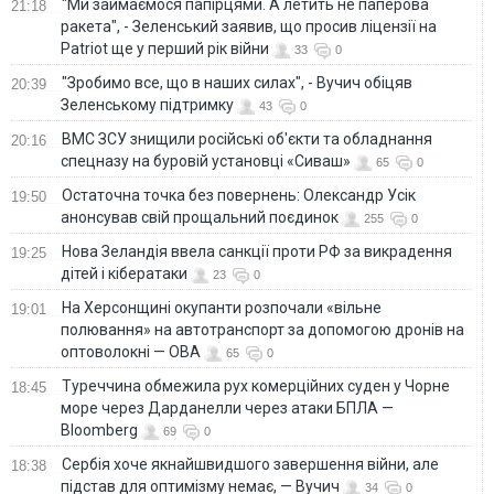
"Ми займаємося папірцями. А летить не паперова
21:18
ракета", - Зеленський заявив, що просив ліцензії на
Patriot ще у перший рік війни
33
0
"Зробимо все, що в наших силах", - Вучич обіцяв
20:39
Зеленському підтримку
43
0
ВМС ЗСУ знищили російські об'єкти та обладнання
20:16
спецназу на буровій установці «Сиваш»
65
0
Остаточна точка без повернень: Олександр Усік
19:50
анонсував свій прощальний поєдинок
255
0
Нова Зеландія ввела санкції проти РФ за викрадення
19:25
дітей і кібератаки
23
0
На Херсонщині окупанти розпочали «вільне
19:01
полювання» на автотранспорт за допомогою дронів на
оптоволокні — ОВА
65
0
Туреччина обмежила рух комерційних суден у Чорне
18:45
море через Дарданелли через атаки БПЛА —
Bloomberg
69
0
Сербія хоче якнайшвидшого завершення війни, але
18:38
підстав для оптимізму немає, — Вучич
34
0