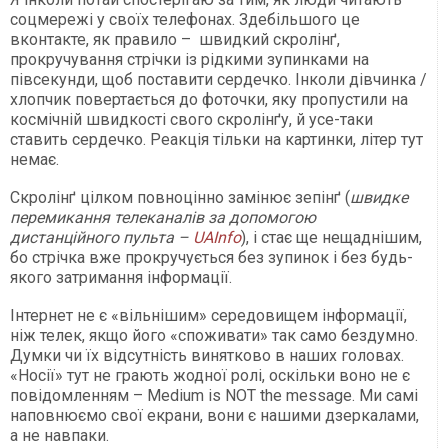
соцмережі у своїх телефонах. Здебільшого це
вконтакте, як правило – швидкий скролінґ,
прокручування стрічки із рідкими зупинками на
півсекунди, щоб поставити сердечко. Інколи дівчинка /
хлопчик повертається до фоточки, яку пропустили на
космічній швидкості свого скролінґу, й усе-таки
ставить сердечко. Реакція тільки на картинки, літер тут
немає.
Скролінґ цілком повноцінно замінює зепінґ (
швидке
перемикання телеканалів за допомогою
дистанційного пульта –
UAInfo
), і стає ще нещаднішим,
бо стрічка вже прокручується без зупинок і без будь-
якого затримання інформації.
Інтернет не є «вільнішим» середовищем інформації,
ніж телек, якщо його «споживати» так само бездумно.
Думки чи їх відсутність винятково в наших головах.
«Носії» тут не грають жодної ролі, оскільки воно не є
повідомленням – Medium is NOT the message. Ми самі
наповнюємо свої екрани, вони є нашими дзеркалами,
а не навпаки.