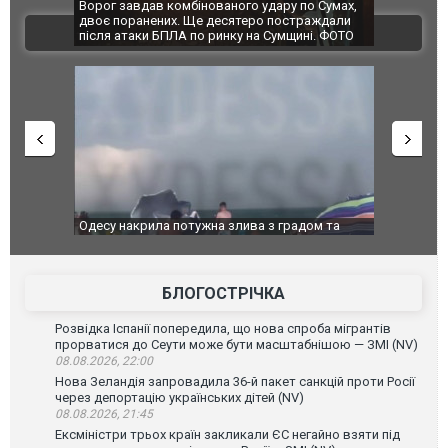
по Сумах,
За 2000 кілометрів від кордону з Україною: в
"Мої іграш
траждали
Єкатеринбурзі після атаки дронів загорівся
суперкарів
ВІДЕО
ині. ФОТО
склад Wildberries. ФОТО. ВІДЕО
дом та
Вже вивели на тести: Ferrari готує оновлення
Вийшов тре
позашляховика Purosangue. ВІДЕО
фільму "Аф
БЛОГОСТРІЧКА
Розвідка Іспанії попередила, що нова спроба мігрантів
прорватися до Сеути може бути масштабнішою — ЗМІ (NV)
08.08.2026, 22:00
Нова Зеландія запровадила 36-й пакет санкцій проти Росії
через депортацію українських дітей (NV)
08.08.2026, 21:45
Ексміністри трьох країн закликали ЄС негайно взяти під