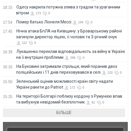
Одесу накрила потужна злива з градом та ураганним
18:15
вітром
173
0
Помер батько Ліонеля Мессі
17:54
194
0
Нічна атака БпЛА на Київщину: у Броварському районі
17:45
загинули директор ліцею, її чоловік та 3-річний онук
112
0
Лукашенко переклав відповідальність за війну в Україні
16:39
на її внутрішні проблеми
266
0
На Буковині затримали стрільця, який поранив двох
16:16
поліцейських і 11 днів переховувався в селі
120
0
Зеленський оцінив можливості країн світу надати
15:50
Україні ракети до Patriot
172
0
На території Болгарії поблизу кордону з Румунією впав
15:25
та вибухнув невідомий безпілотник
81
0
БІЛЬШЕ