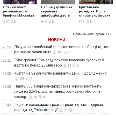
Повний текст
Перша українська
Британська
резонансного
керована
розвідка: Росія
брифінга Михайла
авіабомба дасть
стирає українську
Федорова
змогу Силам
ідентичність на
18.07.2026
19.05.2026
27.11.2025
оборони
окупованих
розширити свої
територіях
удари по РФ – ISW
Правила коментування ! »
НОВИНИ
Потужний гавайський телескоп виявив на Сонці те, чого
23:55
раніше не бачив ніхто
160
0
"Мої іграшки": Роналду показав колекцію суперкарів
23:31
вартістю понад 25 млн євро
95
0
Життя на Землі могло виникнути двічі, – дослідження
23:00
162
0
Навіть 300 американських ракет Україні вистачить
22:53
лише на 2,5-3 місяці активних російських обстрілів -
експерт
45
0
Як діяти пасажирам у разі загрози під час подорожі -
22:42
поради від "Укрзалізниці"
59
0