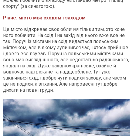
можна побачити біля входу на станцію метро "Палац
спорту" (за синагогою).
Рівне: місто між сходом і заходом
Це місто відкриває своє обличчя тільки тим, хто хоче
його побачити. На схід і на захід від нього вже все не
так. Поруч із містами на схід видається польським
містечком, але в якому зупинився час, і хтось прийшов
і довго все псував. Поруч із польськими містечками
воно має вигляд іншого, але недостатньо радянського,
як далі на схід. Дуже західноукраїнське, охайне й
водночас надтріскане та надщерблене. Тут уже
закінчився схід, і добре чути подихи заходу, але часом
це не подихи, а зітхання. Але напровесні тут добре
дихати на повні груди.