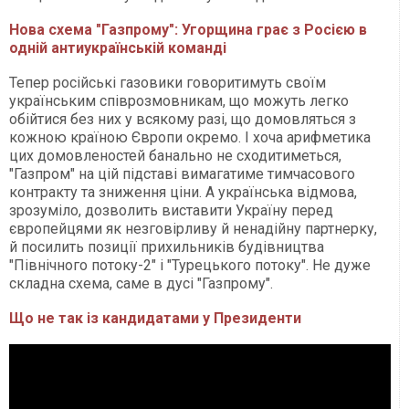
Нова схема "Газпрому": Угорщина грає з Росією в
одній антиукраїнській команді
Тепер російські газовики говоритимуть своїм
українським співрозмовникам, що можуть легко
обійтися без них у всякому разі, що домовляться з
кожною країною Європи окремо. І хоча арифметика
цих домовленостей банально не сходитиметься,
"Газпром" на цій підставі вимагатиме тимчасового
контракту та зниження ціни. А українська відмова,
зрозуміло, дозволить виставити Україну перед
європейцями як незговірливу й ненадійну партнерку,
й посилить позиції прихильників будівництва
"Північного потоку-2" і "Турецького потоку". Не дуже
складна схема, саме в дусі "Газпрому".
Що не так із кандидатами у Президенти