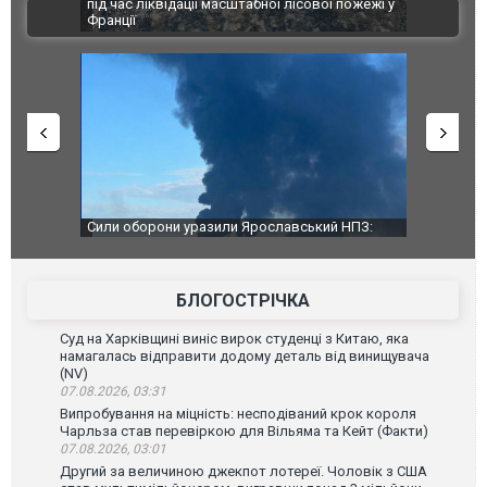
траждалі.
під час ліквідації масштабної лісової пожежі у
Болгарії з
ВІДЕО
Франції
ФОТО
чили нову
Сили оборони уразили Ярославський НПЗ:
Неймар вла
губернатор регіону заявив про наймасштабнішу
"Сантоса".
атаку. ВІДЕО
БЛОГОСТРІЧКА
Суд на Харківщині виніс вирок студенці з Китаю, яка
намагалась відправити додому деталь від винищувача
(NV)
07.08.2026, 03:31
Випробування на міцність: несподіваний крок короля
Чарльза став перевіркою для Вільяма та Кейт (Факти)
07.08.2026, 03:01
Другий за величиною джекпот лотереї. Чоловік з США