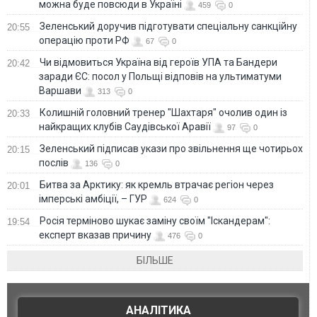
можна буде повсюди в Україні
459
0
Зеленський доручив підготувати спеціальну санкційну
20:55
операцію проти РФ
67
0
Чи відмовиться Україна від героїв УПА та Бандери
20:42
заради ЄС: посол у Польщі відповів на ультиматуми
Варшави
313
0
Колишній головний тренер "Шахтаря" очолив один із
20:33
найкращих клубів Саудівської Аравії
97
0
Зеленський підписав укази про звільнення ще чотирьох
20:15
послів
136
0
Битва за Арктику: як кремль втрачає регіон через
20:01
імперські амбіції, – ГУР
624
0
Росія терміново шукає заміну своїм "Іскандерам":
19:54
експерт вказав причину
476
0
БІЛЬШЕ
АНАЛІТИКА