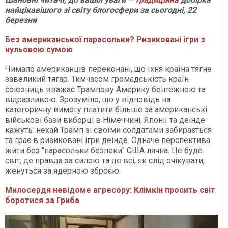
найцікавішого зі світу блогосфери за сьогодні, 22
березня
Без американської парасольки? Ризиковані ігри з
нульовою сумою
Чимало американців переконані, що їхня країна тягне
завеликий тягар. Тимчасом громадськість країн-
союзниць вважає Трампову Америку бентежною та
відразливою. Зрозуміло, що у відповідь на
категоричну вимогу платити більше за американські
військові бази виборці в Німеччині, Японії та деінде
кажуть: нехай Трамп зі своїми солдатами забирається
та грає в ризиковані ігри деінде. Одначе перспектива
жити без "парасольки безпеки" США лячна. Це буде
світ, де правда за силою та де всі, як слід очікувати,
женуться за ядерною зброєю.
Милосердя невідоме агресору: Клімкін просить світ
боротися за Гриба