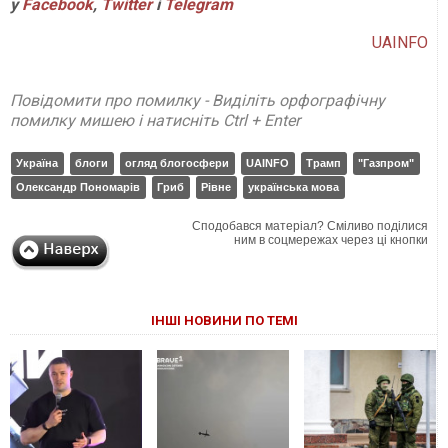
у
Facebook
,
Twitter
і
Telegram
UAINFO
Повідомити про помилку - Виділіть орфографічну
помилку мишею і натисніть Ctrl + Enter
Україна
блоги
огляд блогосфери
UAINFO
Трамп
"Газпром"
Олександр Пономарів
Гриб
Рівне
українська мова
Сподобався матеріал? Сміливо поділися
ним в соцмережах через ці кнопки
ІНШІ НОВИНИ ПО ТЕМІ