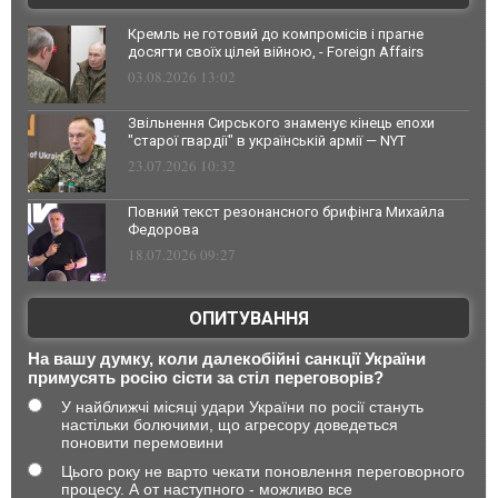
Кремль не готовий до компромісів і прагне
досягти своїх цілей війною, - Foreign Affairs
03.08.2026 13:02
Звільнення Сирського знаменує кінець епохи
"старої гвардії" в українській армії — NYT
23.07.2026 10:32
Повний текст резонансного брифінга Михайла
Федорова
18.07.2026 09:27
ОПИТУВАННЯ
На вашу думку, коли далекобійні санкції України
примусять росію сісти за стіл переговорів?
У найближчі місяці удари України по росії стануть
настільки болючими, що агресору доведеться
поновити перемовини
Цього року не варто чекати поновлення переговорного
процесу. А от наступного - можливо все