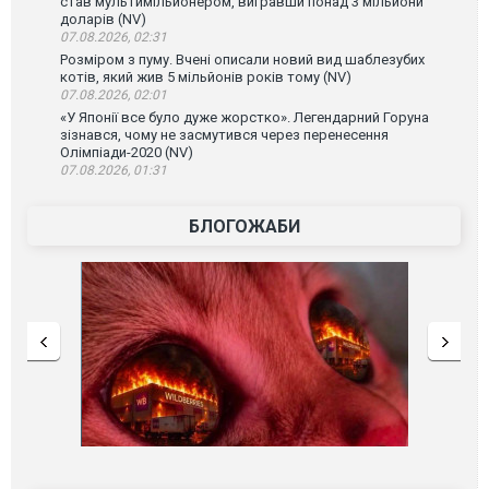
став мультимільйонером, вигравши понад 3 мільйони
доларів (NV)
07.08.2026, 02:31
Розміром з пуму. Вчені описали новий вид шаблезубих
котів, який жив 5 мільйонів років тому (NV)
07.08.2026, 02:01
«У Японії все було дуже жорстко». Легендарний Горуна
зізнався, чому не засмутився через перенесення
Олімпіади-2020 (NV)
07.08.2026, 01:31
БЛОГОЖАБИ