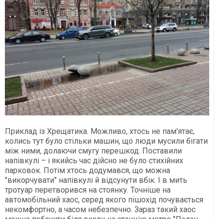
Приклад із Хрещатика. Можливо, хтось не пам'ятає,
колись тут було стільки машин, що люди мусили бігати
між ними, долаючи смугу перешкод. Поставили
напівкулі – і якийсь час дійсно не було стихійних
парковок. Потім хтось додумався, що можна
"викорчувати" напівкулі й відсунути вбік. І в мить
тротуар перетворився на стоянку. Точніше на
автомобільний хаос, серед якого пішохід почувається
некомфортно, а часом небезпечно. Зараз такий хаос