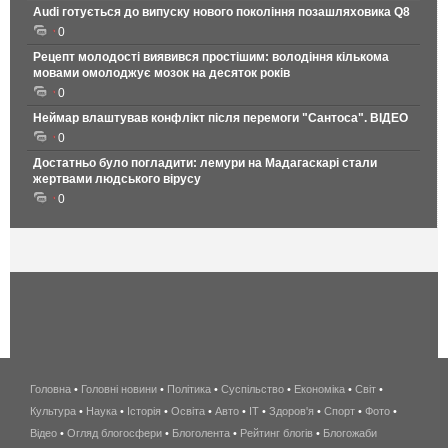
Audi готується до випуску нового покоління позашляховика Q8
0
Рецепт молодості виявився простішим: володіння кількома
мовами омолоджує мозок на десяток років
0
Неймар влаштував конфлікт після перемоги "Сантоса". ВІДЕО
0
Достатньо було погладити: лемури на Мадагаскарі стали
жертвами людського вірусу
0
Головна
•
Головні новини
•
Політика
•
Суспільство
•
Економіка
беспроводной
•
Світ
•
Культура
•
Наука
•
Історія
•
Освіта
•
Авто
•
IT
•
Здоров'я
интернет
•
Спорт
•
Фото
•
Відео
•
Огляд блогосфери
•
Блоголента
•
Рейтинг блогів
киев
•
Блогожаби