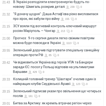
В Україні розподіляти електроенергію будуть по-
21:43
новому: Шмигаль розкрив деталі
239
0
"Я доначу щодня": Даша Астаф'єва різко висловилася
21:32
про зірок, які забули про війну
155
0
ЗСУ взяли під вогневий контроль ключовий маршрут
21:15
росіян Маріуполь — Чонгар
213
0
Прогноз: 9-го серпня дихати легко свіжим повітрям
21:00
можна буде повсюди в Україні
1113
0
Зеленський доручив підготувати спеціальну санкційну
20:55
операцію проти РФ
85
0
Чи відмовиться Україна від героїв УПА та Бандери
20:42
заради ЄС: посол у Польщі відповів на ультиматуми
Варшави
429
0
Колишній головний тренер "Шахтаря" очолив один із
20:33
найкращих клубів Саудівської Аравії
123
0
Зеленський підписав укази про звільнення ще чотирьох
20:15
послів
161
0
Битва за Арктику: як кремль втрачає регіон через
20:01