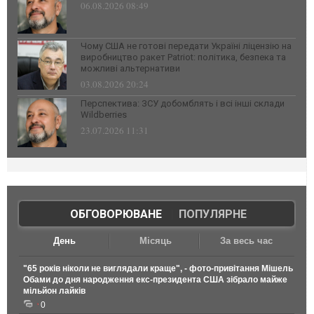
06.08.2026 08:49
Чому США не готові передати Україні ліцензію на
виробництво ракет Patriot: політика, безпека та
можливі альтернативи
03.08.2026 20:24
Перспектива: ЗСУ добомблять і всі інші склади
Wildberries
23.07.2026 11:31
ОБГОВОРЮВАНЕ
|
ПОПУЛЯРНЕ
День
Місяць
За весь час
"65 років ніколи не виглядали краще", - фото-привітання Мішель
Обами до дня народження екс-президента США зібрало майже
мільйон лайків
0