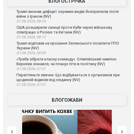
БЛОГОСТРІЧКА
Трамп визнав дефіцит окремих видів боєприпасів після
війни з Іраном (NV)
07.08.2026, 08:24
США розширили санкції проти Куби через військову
співпрацю з Росією та Китаєм (NV)
07.08.2026, 08:12
Трамп відповів на прохання Зеленського посилити ППО
України (NV)
07.08.2026, 08:00
«Треба зібрати класну команду». Олімпійський чемпіон
Верняєв зізнався, чи планує піти в політику (NV)
07.08.2026, 07:31
Перегляньте звички. Що відбувається з організмом при
щоденній відмові від сніданку (NV)
07.08.2026, 07:01
БЛОГОЖАБИ