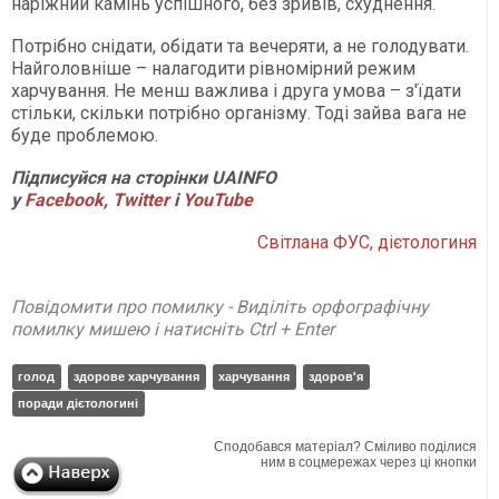
наріжний камінь успішного, без зривів, схуднення.
Потрібно снідати, обідати та вечеряти, а не голодувати.
Найголовніше – налагодити рівномірний режим
харчування. Не менш важлива і друга умова – з'їдати
стільки, скільки потрібно організму. Тоді зайва вага не
буде проблемою.
Підписуйся на сторінки UAINFO
у
Facebook
,
Twitter
і
YouTube
Світлана ФУС, дієтологиня
Повідомити про помилку - Виділіть орфографічну
помилку мишею і натисніть Ctrl + Enter
голод
здорове харчування
харчування
здоров'я
поради дієтологині
Сподобався матеріал? Сміливо поділися
ним в соцмережах через ці кнопки