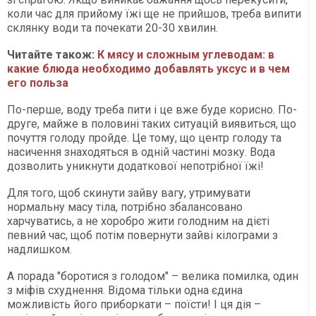
коли час для прийому їжі ще не прийшов, треба випити
склянку води та почекати 20-30 хвилин.
Читайте також:
К мясу и сложным углеводам: в
какие блюда необходимо добавлять уксус и в чем
его польза
По-перше, воду треба пити і це вже буде корисно. По-
друге, майже в половині таких ситуацій виявиться, що
почуття голоду пройде. Це тому, що центр голоду та
насичення знаходяться в одній частині мозку. Вода
дозволить уникнути додаткової непотрібної їжі!
Для того, щоб скинути зайву вагу, утримувати
нормальну масу тіла, потрібно збалансовано
харчуватись, а не хоробро жити голодним на дієті
певний час, щоб потім повернути зайві кілограми з
надлишком.
А порада "боротися з голодом" – велика помилка, один
з міфів схуднення. Відома тільки одна єдина
можливість його приборкати – поїсти! І ця дія –