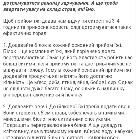
дотримуватися режиму харчування. А ще треба
звертати увагу на склад страв, які їмо.
Щоб прийом їжі давав нам відчуття ситості на 3-4
години та приносив користь, слід дотримуватися таких
ефективних порад:
1. Додавайте білок в кожний основний прийом їжі.
Білок – це компонент їжі, який порівняно довго
перетравлюється. Саме ця його властивість робить нас
більш ситими після прийому їжі та дає тривалий час не
відчувати голоду. Тому в кожний основний прийом їжі
додавайте продукти, які містять його достатню
кількість. Це м'ясо, риба, птиця, яйця, бобові, сир. Однак
не слід їсти дуже багато білку, оскільки в надлишку
він перевантажує нирки й печінку.
2. Додавайте овочі. До білкової їжі треба додати овочі.
Вони створять об'єм страві, забезпечать вітамінами,
мінералами, біологічно активними сполуками.
Покращать перетравлювання білка. А ще додадуть
клітковину, яка в травному каналі вбирає воду, набухає
і створює відчуття більшої ситості. І калорій овочі