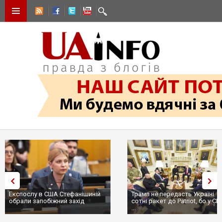
Експослу в США Стефанішиній
Трамп не передасть Україні
обрали запобіжний захід
сотні ракет до Patriot, бо у С
...