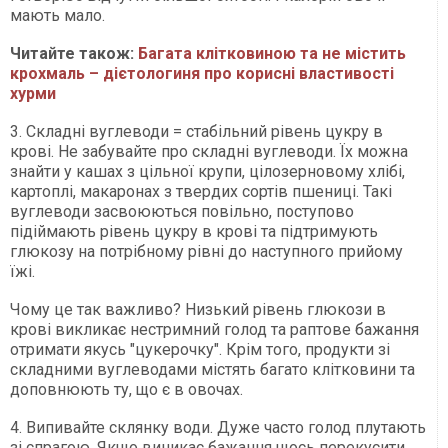
мають мало.
Читайте також:
Багата клітковиною та не містить
крохмаль – дієтологиня про корисні властивості
хурми
3. Складні вуглеводи = стабільний рівень цукру в
крові. Не забувайте про складні вуглеводи. Їх можна
знайти у кашах з цільної крупи, цілозерновому хлібі,
картоплі, макаронах з твердих сортів пшениці. Такі
вуглеводи засвоюються повільно, поступово
підіймають рівень цукру в крові та підтримують
глюкозу на потрібному рівні до наступного прийому
їжі.
Чому це так важливо? Низький рівень глюкози в
крові викликає нестримний голод та раптове бажання
отримати якусь "цукерочку". Крім того, продукти зі
складними вуглеводами містять багато клітковини та
доповнюють ту, що є в овочах.
4. Випивайте склянку води. Дуже часто голод плутають
зі спрагою. Якщо виникає бажання щось перекусити,