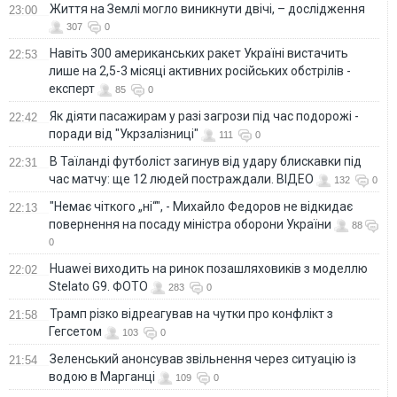
Життя на Землі могло виникнути двічі, – дослідження
23:00
307
0
Навіть 300 американських ракет Україні вистачить
22:53
лише на 2,5-3 місяці активних російських обстрілів -
експерт
85
0
Як діяти пасажирам у разі загрози під час подорожі -
22:42
поради від "Укрзалізниці"
111
0
В Таїланді футболіст загинув від удару блискавки під
22:31
час матчу: ще 12 людей постраждали. ВІДЕО
132
0
"Немає чіткого „ні“", - Михайло Федоров не відкидає
22:13
повернення на посаду міністра оборони України
88
0
Huawei виходить на ринок позашляховиків з моделлю
22:02
Stelato G9. ФОТО
283
0
Трамп різко відреагував на чутки про конфлікт з
21:58
Гегсетом
103
0
Зеленський анонсував звільнення через ситуацію із
21:54
водою в Марганці
109
0