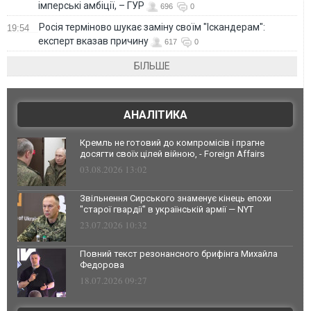
імперські амбіції, – ГУР
696
0
Росія терміново шукає заміну своїм "Іскандерам":
19:54
експерт вказав причину
617
0
БІЛЬШЕ
АНАЛІТИКА
Кремль не готовий до компромісів і прагне
досягти своїх цілей війною, - Foreign Affairs
03.08.2026 13:02
Звільнення Сирського знаменує кінець епохи
"старої гвардії" в українській армії — NYT
23.07.2026 10:32
Повний текст резонансного брифінга Михайла
Федорова
18.07.2026 09:27