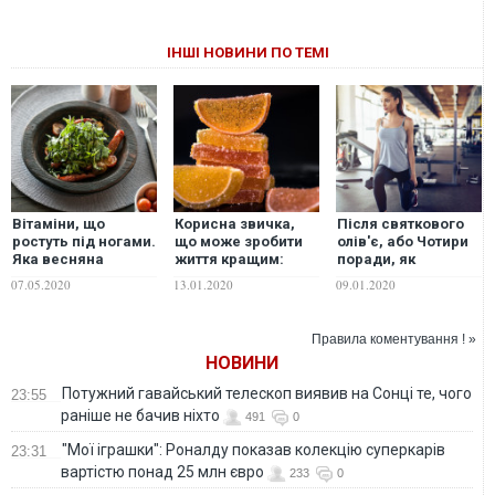
ІНШІ НОВИНИ ПО ТЕМІ
Вітаміни, що
Корисна звичка,
Після святкового
ростуть під ногами.
що може зробити
олів'є, або Чотири
Яка весняна
життя кращим:
поради, як
зелень є
чому варто
зупинити старіння
07.05.2020
13.01.2020
09.01.2020
найкориснішою
відмовитись від
цукру
Правила коментування ! »
НОВИНИ
Потужний гавайський телескоп виявив на Сонці те, чого
23:55
раніше не бачив ніхто
491
0
"Мої іграшки": Роналду показав колекцію суперкарів
23:31
вартістю понад 25 млн євро
233
0