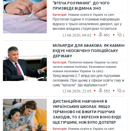
"ВТЕЧА РОЗУМНИХ". ДО ЧОГО
ПРИЗВЕДЕ ВІДМІНА ЗНО
Категорія:
Новини освіти в Україні та світі
Протягом години я отримав інформацію
відразу з трьох незалежних джерел, що у
високих владних структурах готуються
документи про скасування ЗНО взагалі...
•
•
13.06.2020, 09:02
951
1
МІЛЬЯРДИ ДЛЯ АВАКОВА: ЯК КАБМІН
БУДУЄ НЕОСВІЧЕНУ ПОЛІЦЕЙСЬКУ
ДЕРЖАВУ
Категорія:
Політичні новини України та світу:
читати новини політики
,
Економічні новини:
новини економіки України та світу.
Уряд виділив 2,7 млрд грн для підтримки
силовиків. При цьому у сфери освіти таку ж
суму "зрізали". Що відбувається?
•
•
12.06.2020, 22:05
552
0
ДИСТАНЦІЙНЕ НАВЧАННЯ В
УКРАЇНСЬКИХ ШКОЛАХ: ЯКЩО
ТЕРМІНОВО НЕ ВЖИТИ РІШУЧИХ
ЗАХОДІВ, ТО З ВЕРЕСНЯ ВОНО БУДЕ
ІЩЕ ГІРШИМ, НІЖ БУЛО ДОТЕПЕР
Категорія:
Новини освіти в Україні та світі