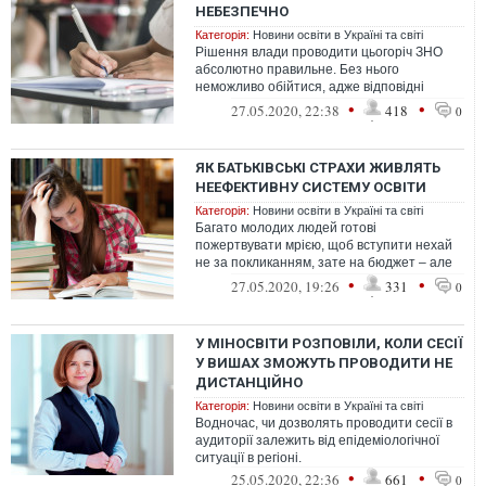
НЕБЕЗПЕЧНО
Категорія:
Новини освіти в Україні та світі
Рішення влади проводити цьогоріч ЗНО
абсолютно правильне. Без нього
неможливо обійтися, адже відповідні
тестування – це система вступу до вищих
•
•
27.05.2020, 22:38
418
0
навчал...
ЯК БАТЬКІВСЬКІ СТРАХИ ЖИВЛЯТЬ
НЕЕФЕКТИВНУ СИСТЕМУ ОСВІТИ
Категорія:
Новини освіти в Україні та світі
Багато молодих людей готові
пожертвувати мрією, щоб вступити нехай
не за покликанням, зате на бюджет – але
чи варте це того?
•
•
27.05.2020, 19:26
331
0
У МІНОСВІТИ РОЗПОВІЛИ, КОЛИ СЕСІЇ
У ВИШАХ ЗМОЖУТЬ ПРОВОДИТИ НЕ
ДИСТАНЦІЙНО
Категорія:
Новини освіти в Україні та світі
Водночас, чи дозволять проводити сесії в
аудиторії залежить від епідеміологічної
ситуації в регіоні.
•
•
25.05.2020, 22:36
661
0