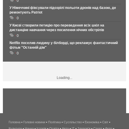
0
У Німеччині фіксували підозрілі польоти дронів над базою, де
ремонтують Patriot
0
У Києві створили петицію про переведення всіх шкіл на
дистанціне навчання через посилення нічних обстрілів
0
Netflix поселив людину у білборді, що рекламує фантастичний
фільм "Останній дім"
0
Loading...
Головна
•
Головні новини
•
Політика
•
Суспільство
•
Економіка
беспроводной
•
Світ
•
Культура
•
Наука
•
Історія
•
Освіта
•
Авто
•
IT
•
Здоров'я
интернет
•
Спорт
•
Фото
•