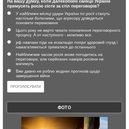
На вашу думку, коли далекобійні санкції України
примусять росію сісти за стіл переговорів?
У найближчі місяці удари України по росії стануть
настільки болючими, що агресору доведеться
поновити перемовини
Цього року не варто чекати поновлення переговорного
процесу. А от наступного - можливо все
рф навпаки піде на ескалацію попри здоровий глузд і
намагатиметься триматися до останнього
Найближчим часом росія може погодитись на
переговори, але серйозних намірів росіяни не
матимуть
Вже давно не роблю жодних прогнозів щодо
завершення війни
ФОТО