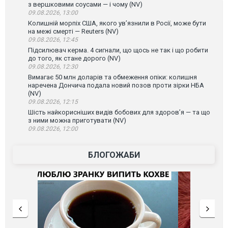
з вершковими соусами — і чому (NV)
09.08.2026, 13:00
Колишній морпіх США, якого ув’язнили в Росії, може бути
на межі смерті — Reuters (NV)
09.08.2026, 12:45
Підсилювач керма. 4 сигнали, що щось не так і що робити
до того, як стане дорого (NV)
09.08.2026, 12:30
Вимагає 50 млн доларів та обмеження опіки: колишня
наречена Дончича подала новий позов проти зірки НБА
(NV)
09.08.2026, 12:15
Шість найкорисніших видів бобових для здоров’я — та що
з ними можна приготувати (NV)
09.08.2026, 12:00
БЛОГОЖАБИ