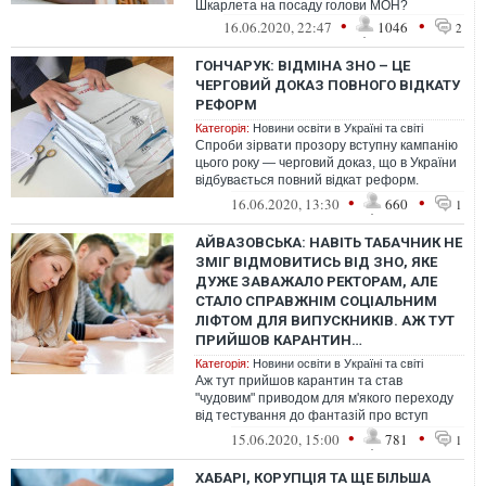
Шкарлета на посаду голови МОН?
•
•
16.06.2020, 22:47
1046
2
ГОНЧАРУК: ВІДМІНА ЗНО – ЦЕ
ЧЕРГОВИЙ ДОКАЗ ПОВНОГО ВІДКАТУ
РЕФОРМ
Категорія:
Новини освіти в Україні та світі
Спроби зірвати прозору вступну кампанію
цього року — черговий доказ, що в України
відбувається повний відкат реформ.
Повертаємось в часи договорняків ...
•
•
16.06.2020, 13:30
660
1
АЙВАЗОВСЬКА: НАВІТЬ ТАБАЧНИК НЕ
ЗМІГ ВІДМОВИТИСЬ ВІД ЗНО, ЯКЕ
ДУЖЕ ЗАВАЖАЛО РЕКТОРАМ, АЛЕ
СТАЛО СПРАВЖНІМ СОЦІАЛЬНИМ
ЛІФТОМ ДЛЯ ВИПУСКНИКІВ. АЖ ТУТ
ПРИЙШОВ КАРАНТИН…
Категорія:
Новини освіти в Україні та світі
Аж тут прийшов карантин та став
"чудовим" приводом для м'якого переходу
від тестування до фантазій про вступ
через форму, яка буде визначена
•
•
15.06.2020, 15:00
781
1
університ...
ХАБАРІ, КОРУПЦІЯ ТА ЩЕ БІЛЬША