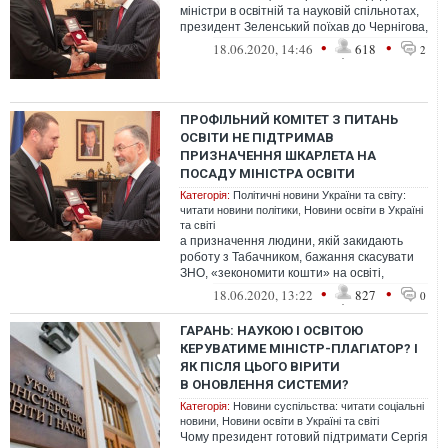
міністри в освітній та науковій спільнотах,
президент Зеленський поїхав до Чернігова,
аби подивитися, наскіль...
•
•
18.06.2020, 14:46
618
2
ПРОФІЛЬНИЙ КОМІТЕТ З ПИТАНЬ
ОСВІТИ НЕ ПІДТРИМАВ
ПРИЗНАЧЕННЯ ШКАРЛЕТА НА
ПОСАДУ МІНІСТРА ОСВІТИ
Категорія:
Політичні новини України та світу:
читати новини політики
,
Новини освіти в Україні
та світі
а призначення людини, якій закидають
роботу з Табачником, бажання скасувати
ЗНО, «зекономити кошти» на освіті,
скоротивши її до 10 класів і плагіат - ...
•
•
18.06.2020, 13:22
827
0
ГАРАНЬ: НАУКОЮ І ОСВІТОЮ
КЕРУВАТИМЕ МІНІСТР-ПЛАГІАТОР? І
ЯК ПІСЛЯ ЦЬОГО ВІРИТИ
В ОНОВЛЕННЯ СИСТЕМИ?
Категорія:
Новини суспільства: читати соціальні
новини
,
Новини освіти в Україні та світі
Чому президент готовий підтримати Сергія