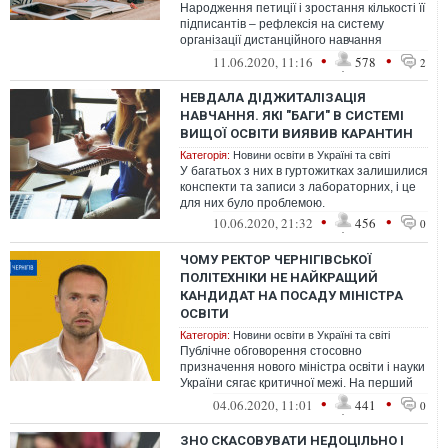
Народження петиції і зростання кількості її
підписантів – рефлексія на систему
організації дистанційного навчання
весною. І не дуже добрий сигнал на м...
•
•
11.06.2020, 11:16
578
2
НЕВДАЛА ДІДЖИТАЛІЗАЦІЯ
НАВЧАННЯ. ЯКІ "БАГИ" В СИСТЕМІ
ВИЩОЇ ОСВІТИ ВИЯВИВ КАРАНТИН
Категорія:
Новини освіти в Україні та світі
У багатьох з них в гуртожитках залишилися
конспекти та записи з лабораторних, і це
для них було проблемою.
•
•
10.06.2020, 21:32
456
0
ЧОМУ РЕКТОР ЧЕРНІГІВСЬКОЇ
ПОЛІТЕХНІКИ НЕ НАЙКРАЩИЙ
КАНДИДАТ НА ПОСАДУ МІНІСТРА
ОСВІТИ
Категорія:
Новини освіти в Україні та світі
Публічне обговорення стосовно
призначення нового міністра освіти і науки
України сягає критичної межі. На перший
план в обговоренні можливих кандидату...
•
•
04.06.2020, 11:01
441
0
ЗНО СКАСОВУВАТИ НЕДОЦІЛЬНО І