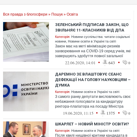
Вся правда з блогосфери
»
Пошук
» Освіта
ЗЕЛЕНСЬКИЙ ПІДПИСАВ ЗАКОН, ЩО
ЗВІЛЬНЯЄ 11-КЛАСНИКІВ ВІД ДПА
Категорія:
Новини суспільства: читати соціальні
новини
,
Новини освіти в Україні та світі
Закон має на меті мінімізацію ризиків
захворювання на COVID-19 серед учнів, які
завершують здобуття повної загальної
середньої освіти, і подальшого по...
•
•
22.06.2020, 14:01
643
0
ДАРЕМНО ЗЕ ВЛАШТОВУЄ СЕАНС
ДЕФЕКАЦІЇ НА ГОЛОВУ НАУКОВЦЯМ –
ДУМКА
Категорія:
Новини освіти в Україні та світі
З самого ранку депутати висловлюють своє
небажання голосувати за кандидатуру
ректора-плагіатора на посаду Міністра
освіти і науки. Молодці.
•
•
19.06.2020, 11:15
1375
0
ШКАРЛЕТ – НОВИЙ МІНІСТР ОСВІТИ?
Категорія:
Новини освіти в Україні та світі
Після хвилі нищівної критики кандидата в