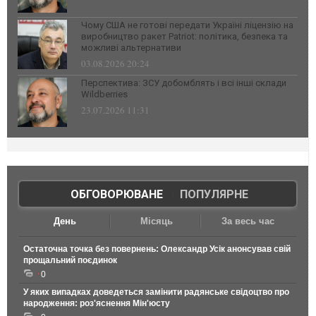
Чому США не готові передати Україні ліцензію на
виробництво ракет Patriot: політика, безпека та
можливі альтернативи
03.08.2026 20:24
Перспектива: ЗСУ добомблять і всі інші склади
Wildberries
23.07.2026 11:31
ОБГОВОРЮВАНЕ
|
ПОПУЛЯРНЕ
День
Місяць
За весь час
Остаточна точка без повернень: Олександр Усік анонсував свій
прощальний поєдинок
0
У яких випадках доведеться замінити радянське свідоцтво про
народження: роз'яснення Мін'юсту