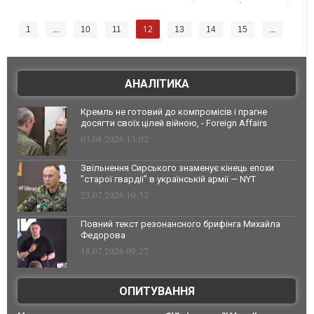
12
1
...
10
11
13
14
15
...
76
АНАЛІТИКА
Кремль не готовий до компромісів і прагне
досягти своїх цілей війною, - Foreign Affairs
03.08.2026 13:02
Звільнення Сирського знаменує кінець епохи
"старої гвардії" в українській армії — NYT
23.07.2026 10:32
Повний текст резонансного брифінга Михайла
Федорова
18.07.2026 09:27
ОПИТУВАННЯ