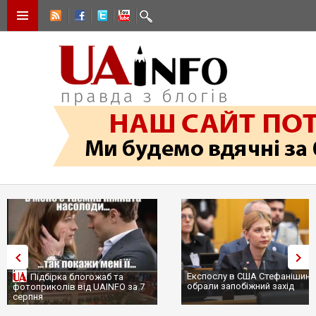
Експослу в США Стефанішині
Підбірка блогожаб та
обрали запобіжний захід
фотоприколів від UAINFO за 7
серпня