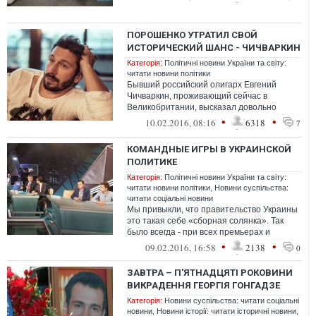
ПОРОШЕНКО УТРАТИЛ СВОЙ
ИСТОРИЧЕСКИЙ ШАНС - ЧИЧВАРКИН
Категорія:
Політичні новини України та світу:
читати новини політики
Бывший российский олигарх Евгений
Чичваркин, проживающий сейчас в
Великобритании, высказал довольно
разумные оценки процессов,
•
•
10.02.2016, 08:16
6318
7
происходящих сейчас в Р...
КОМАНДНЫЕ ИГРЫ В УКРАИНСКОЙ
ПОЛИТИКЕ
Категорія:
Політичні новини України та світу:
читати новини політики
,
Новини суспільства:
читати соціальні новини
Мы привыкли, что правительство Украины
это такая себе «сборная солянка». Так
было всегда - при всех премьерах и
президентах.
•
•
09.02.2016, 16:58
2138
0
ЗАВТРА – П'ЯТНАДЦЯТІ РОКОВИНИ
ВИКРАДЕННЯ ГЕОРГІЯ ГОНГАДЗЕ
Категорія:
Новини суспільства: читати соціальні
новини
,
Новини історії: читати історичні новини
,