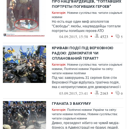
ПРО НАЦГВАРДЕЙЦЕВ, "ТОПТАВШИХ
ПОРТРЕТЫ ПОГИБШИХ ГЕРОЕВ"
Категорія:
Новини суспільства: читати соціальні
новини
Но есть еще один миф апологетов
"Свободы": якобы, нацгвардейцы топтали
портреты погибших героев АТО
•
•
04.09.2015, 15:58
4523
5
КРИВАВІ ПОДІЇ ПІД ВЕРХОВНОЮ
РАДОЮ: ДЕМОКРАТІЯ ЧИ
СПЛАНОВАНИЙ ТЕРАКТ?
Категорія:
Новини суспільства: читати соціальні
новини
,
Політичні новини України та світу:
читати новини політики
Під час заворушень 31 серпня біля стін
Верховної Ради відбулась трагічна подія,
яка є неприпустимою для демократичної і
правової держави: демонстранти...
•
•
03.09.2015, 23:41
2163
0
ГРАНАТА З ВАКУУМУ
Категорія:
Політичні новини України та світу:
читати новини політики
,
Новини суспільства:
читати соціальні новини
Дивно, президент нібито не чужий медіа-
бізнесу, в Адміністрації не бракує людей,