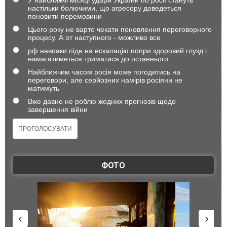
У найближчі місяці удари України по росії стануть
настільки болючими, що агресору доведеться
поновити перемовини
Цього року не варто чекати поновлення переговорного
процесу. А от наступного - можливо все
рф навпаки піде на ескалацію попри здоровий глузд і
намагатиметься триматися до останнього
Найближчим часом росія може погодитись на
переговори, але серйозних намірів росіяни не
матимуть
Вже давно не роблю жодних прогнозів щодо
завершення війни
ФОТО