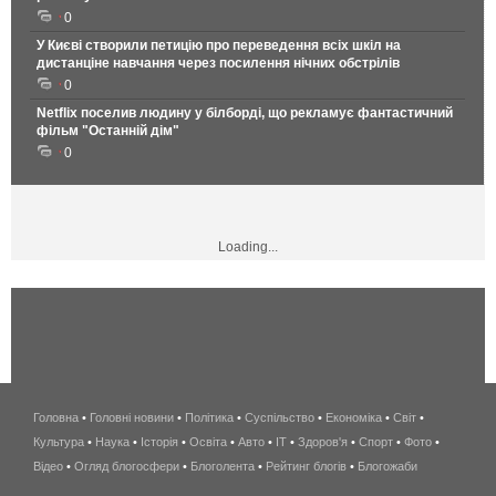
0
У Києві створили петицію про переведення всіх шкіл на
дистанціне навчання через посилення нічних обстрілів
0
Netflix поселив людину у білборді, що рекламує фантастичний
фільм "Останній дім"
0
Loading...
Головна
•
Головні новини
•
Політика
•
Суспільство
•
Економіка
беспроводной
•
Світ
•
Культура
•
Наука
•
Історія
•
Освіта
•
Авто
•
IT
•
Здоров'я
интернет
•
Спорт
•
Фото
•
Відео
•
Огляд блогосфери
•
Блоголента
•
Рейтинг блогів
киев
•
Блогожаби
и