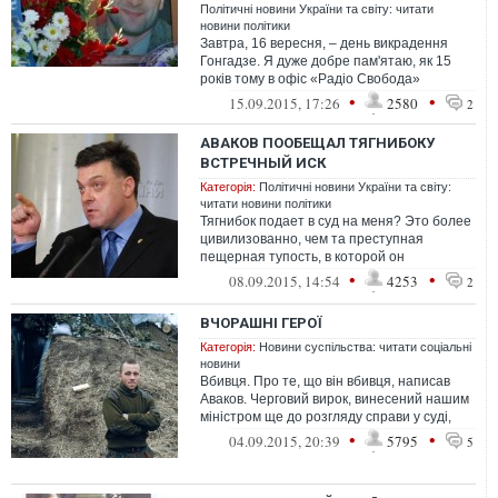
Політичні новини України та світу: читати
новини політики
Завтра, 16 вересня, – день викрадення
Гонгадзе. Я дуже добре пам'ятаю, як 15
років тому в офіс «Радіо Свобода»
прийшла Марина Пирожук і сказала:
•
•
15.09.2015, 17:26
2580
2
«Миро...
АВАКОВ ПООБЕЩАЛ ТЯГНИБОКУ
ВСТРЕЧНЫЙ ИСК
Категорія:
Політичні новини України та світу:
читати новини політики
Тягнибок подает в суд на меня? Это более
цивилизованно, чем та преступная
пещерная тупость, в которой он
участвовал под ВР. Рад прогрессу
•
•
08.09.2015, 14:54
4253
2
ВЧОРАШНІ ГЕРОЇ
Категорія:
Новини суспільства: читати соціальні
новини
Вбивця. Про те, що він вбивця, написав
Аваков. Черговий вирок, винесений нашим
міністром ще до розгляду справи у суді,
виправдовує все
•
•
04.09.2015, 20:39
5795
5