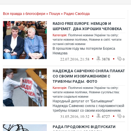
Вся правда з блогосфери
»
Пошук
» Радио Свобода
RADIO FREE EUROPE: НЕМЦОВ И
ШЕРЕМЕТ. ДВА ХОРОШИХ ЧЕЛОВЕКА
Категорія:
Політичні новини України та світу:
читати новини політики
,
Новини в світі: читати
останні світові новини
В прошлом году мы потеряли Бориса
Немцова
•
•
22.07.2016, 21:58
3878
0
НАДЕЖДА САВЧЕНКО СНЯЛА ПЛАКАТ
СО СВОИМ ИЗОБРАЖЕНИЕМ С
ТРИБУНЫ РАДЫ. ФОТО
Категорія:
Політичні новини України та світу:
читати новини політики
,
Новини суспільства:
читати соціальні новини
Народный депутат от "Батьківщини"
Надежда Савченко сняла с парламентской
трибуны плакат со своим изображением.
•
•
31.05.2016, 10:32
4727
0
РАДА ПРОДОВЖУЄ ВІДПУСКАТИ