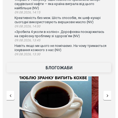
саудівської нафти — яка країна виграла від цього
найбільше (NV)
09.08.2026, 14:15
Креативність без меж. Шість способів, як шеф-кухарі
сьогодні використовують вершкове масло (NV)
09.08.2026, 14:00
«Зробила 4 уколи в коліно». Дорофєєва поскаржилась
на серйозну проблему зі здоров’ям (NV)
09.08.2026, 13:45
Навіть якщо ми цього не помічаємо. На чому тримається
існування кожного з нас (NV)
09.08.2026, 13:30
БЛОГОЖАБИ