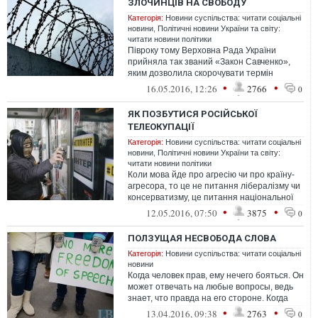
ЗЛОЧИНЦІВ НА СВОБОДУ
Категорія:
Новини суспільства: читати соціальні
новини
,
Політичні новини України та світу:
читати новини політики
Півроку тому Верховна Рада України
прийняла так званий «Закон Савченко»,
яким дозволила скорочувати термін
ув'язнення засудженим, зараховуючи один
•
•
16.05.2016, 12:26
2766
0
ден...
ЯК ПОЗБУТИСЯ РОСІЙСЬКОЇ
ТЕЛЕОКУПАЦІЇ
Категорія:
Новини суспільства: читати соціальні
новини
,
Політичні новини України та світу:
читати новини політики
Коли мова йде про агресію чи про країну-
агресора, то це не питання лібералізму чи
консерватизму, це питання національної
безпеки. Вплив агресора має б...
•
•
12.05.2016, 07:50
3875
0
ПОЛЗУЩАЯ НЕСВОБОДА СЛОВА
Категорія:
Новини суспільства: читати соціальні
новини
Когда человек прав, ему нечего бояться. Он
может отвечать на любые вопросы, ведь
знает, что правда на его стороне. Когда
человек неправ, когда юлит, о...
•
•
13.04.2016, 09:38
2763
0