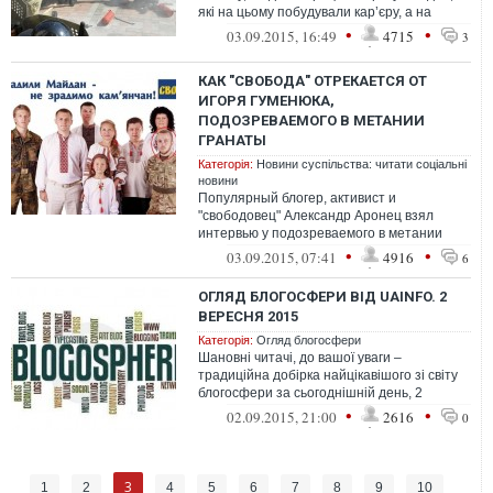
які на цьому побудували кар’єру, а на
виході маємо своєрідний аутизм ...
•
•
03.09.2015, 16:49
4715
3
КАК "СВОБОДА" ОТРЕКАЕТСЯ ОТ
ИГОРЯ ГУМЕНЮКА,
ПОДОЗРЕВАЕМОГО В МЕТАНИИ
ГРАНАТЫ
Категорія:
Новини суспільства: читати соціальні
новини
Популярный блогер, активист и
"свободовец" Александр Аронец взял
интервью у подозреваемого в метании
гранаты Игоря Гуменюка. Как следует из
•
•
03.09.2015, 07:41
4916
6
этого виде...
ОГЛЯД БЛОГОСФЕРИ ВІД UAINFO. 2
ВЕРЕСНЯ 2015
Категорія:
Огляд блогосфери
Шановні читачі, до вашої уваги –
традиційна добірка найцікавішого зі світу
блогосфери за сьогоднішній день, 2
вересня
•
•
02.09.2015, 21:00
2616
0
3
1
2
4
5
6
7
8
9
10