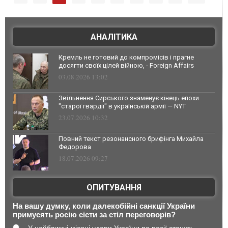
АНАЛІТИКА
Кремль не готовий до компромісів і прагне
досягти своїх цілей війною, - Foreign Affairs
03.08.2026 13:02
Звільнення Сирського знаменує кінець епохи
"старої гвардії" в українській армії — NYT
23.07.2026 10:32
Повний текст резонансного брифінга Михайла
Федорова
18.07.2026 09:27
ОПИТУВАННЯ
На вашу думку, коли далекобійні санкції України
примусять росію сісти за стіл переговорів?