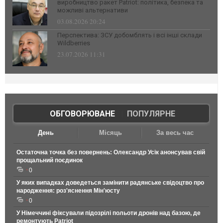
виробництво ракет Patriot: політика, безпека та
можливі альтернативи
03.08.2026 20:24
Перспектива: ЗСУ добомблять і всі інші склади
Wildberries
23.07.2026 11:31
ОБГОВОРЮВАНЕ
|
ПОПУЛЯРНЕ
День
Місяць
За весь час
Остаточна точка без повернень: Олександр Усік анонсував свій
прощальний поєдинок
0
У яких випадках доведеться замінити радянське свідоцтво про
народження: роз'яснення Мін'юсту
0
У Німеччині фіксували підозрілі польоти дронів над базою, де
ремонтують Patriot