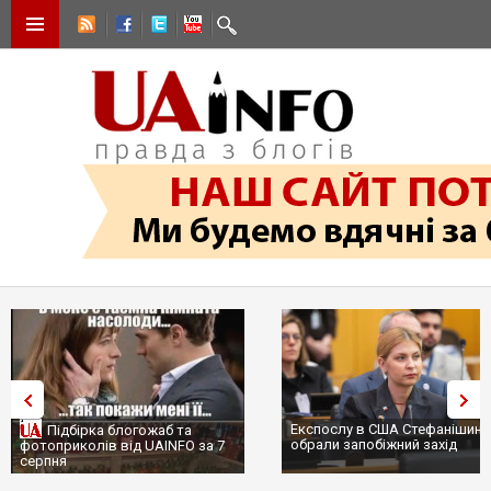
Експослу в США Стефанішині
Підбірка блогожаб та
обрали запобіжний захід
фотоприколів від UAINFO за 7
серпня