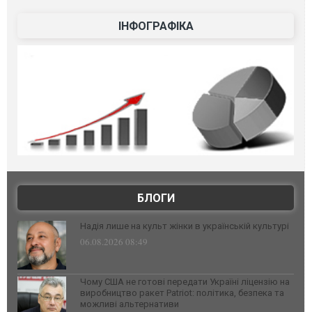
ІНФОГРАФІКА
БЛОГИ
Надія лише на культ жінки в українській культурі
06.08.2026 08:49
Чому США не готові передати Україні ліцензію на
виробництво ракет Patriot: політика, безпека та
можливі альтернативи