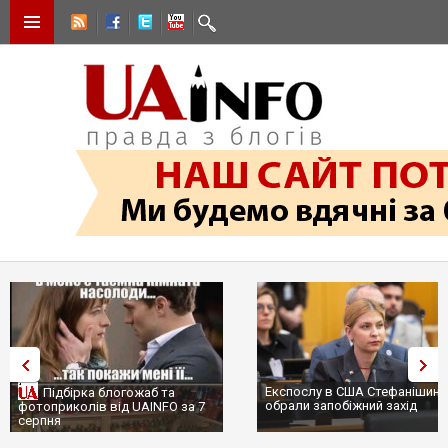
Експослу в США Стефанішині
Підбірка блогожаб та
обрали запобіжний захід
фотоприколів від UAINFO за 7
серпня