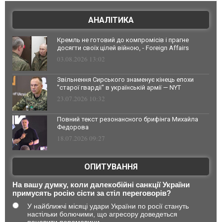
АНАЛІТИКА
Кремль не готовий до компромісів і прагне
досягти своїх цілей війною, - Foreign Affairs
03.08.2026 13:02
Звільнення Сирського знаменує кінець епохи
"старої гвардії" в українській армії — NYT
23.07.2026 10:32
Повний текст резонансного брифінга Михайла
Федорова
18.07.2026 09:27
ОПИТУВАННЯ
На вашу думку, коли далекобійні санкції України
примусять росію сісти за стіл переговорів?
У найближчі місяці удари України по росії стануть
настільки болючими, що агресору доведеться