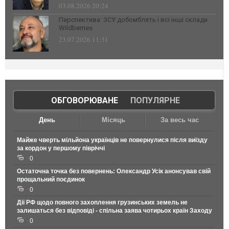
03.08.2026 20:24
Перспектива: ЗСУ добомблять і всі інші склади
Wildberries
23.07.2026 11:31
ОБГОВОРЮВАНЕ
|
ПОПУЛЯРНЕ
День
Місяць
За весь час
Майже чверть мільйона українців не повернулися після виїзду
за кордон у першому півріччі
0
Остаточна точка без повернень: Олександр Усік анонсував свій
прощальний поєдинок
0
Дії РФ щодо повного захоплення грузинських земель не
залишаться без відповіді - спільна заява чотирьох країн Заходу
0