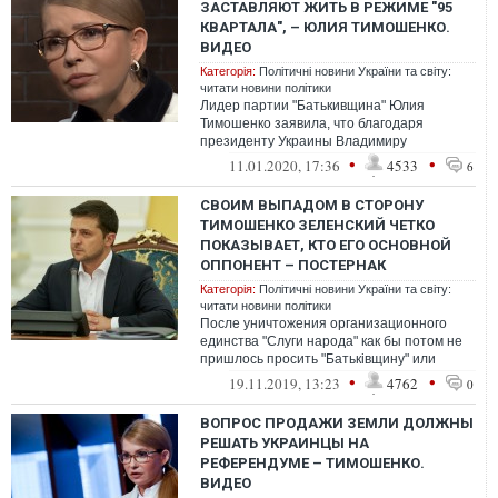
ЗАСТАВЛЯЮТ ЖИТЬ В РЕЖИМЕ "95
КВАРТАЛА", – ЮЛИЯ ТИМОШЕНКО.
ВИДЕО
Категорія:
Політичні новини України та світу:
читати новини політики
Лидер партии "Батькивщина" Юлия
Тимошенко заявила, что благодаря
президенту Украины Владимиру
Зеленскому страна живёт в режиме
•
•
11.01.2020, 17:36
4533
6
юмористической студии "...
СВОИМ ВЫПАДОМ В СТОРОНУ
ТИМОШЕНКО ЗЕЛЕНСКИЙ ЧЕТКО
ПОКАЗЫВАЕТ, КТО ЕГО ОСНОВНОЙ
ОППОНЕНТ – ПОСТЕРНАК
Категорія:
Політичні новини України та світу:
читати новини політики
После уничтожения организационного
единства "Слуги народа" как бы потом не
пришлось просить "Батьківщину" или
"Голос" войти в коалицию.
•
•
19.11.2019, 13:23
4762
0
ВОПРОС ПРОДАЖИ ЗЕМЛИ ДОЛЖНЫ
РЕШАТЬ УКРАИНЦЫ НА
РЕФЕРЕНДУМЕ – ТИМОШЕНКО.
ВИДЕО