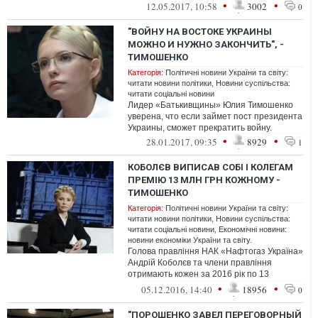
они срывались...
•
•
12.05.2017, 10:58
3002
0
"ВОЙНУ НА ВОСТОКЕ УКРАИНЫ
МОЖНО И НУЖНО ЗАКОНЧИТЬ", -
ТИМОШЕНКО
Категорія:
Політичні новини України та світу:
читати новини політики
,
Новини суспільства:
читати соціальні новини
Лидер «Батькивщины» Юлия Тимошенко
уверена, что если займет пост президента
Украины, сможет прекратить войну.
•
•
28.01.2017, 09:35
8929
1
КОБОЛЄВ ВИПИСАВ СОБІ І КОЛЕГАМ
ПРЕМІЮ 13 МЛН ГРН КОЖНОМУ -
ТИМОШЕНКО
Категорія:
Політичні новини України та світу:
читати новини політики
,
Новини суспільства:
читати соціальні новини
,
Економічні новини:
новини економіки України та світу.
Голова правління НАК «Нафтогаз Україна»
Андрій Коболєв та члени правління
отримають кожен за 2016 рік по 13
мільйонів гривень премії.
•
•
05.12.2016, 14:40
18956
0
"ПОРОШЕНКО ЗАВЕЛ ПЕРЕГОВОРНЫЙ