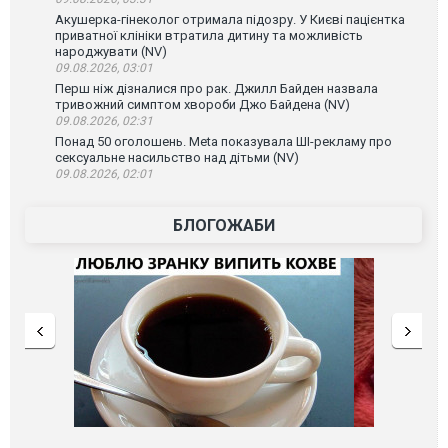
Акушерка-гінеколог отримала підозру. У Києві пацієнтка
приватної клініки втратила дитину та можливість
народжувати (NV)
09.08.2026, 03:01
Перш ніж дізналися про рак. Джилл Байден назвала
тривожний симптом хвороби Джо Байдена (NV)
09.08.2026, 02:31
Понад 50 оголошень. Meta показувала ШІ-рекламу про
сексуальне насильство над дітьми (NV)
09.08.2026, 02:01
БЛОГОЖАБИ