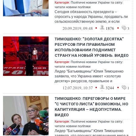
Категорія:
Політичні новини України та світу:
читати новини політики
Сегодня обязанность президента –
спросить у народа Украины, продавать ли
сельскохозяйственную землю, и если
продавать, то кому.
•
•
20.09.2019, 09:48
1876
3
ТИМОШЕНКО: "ЗОЛОТАЯ ДЕСЯТКА"
РЕСУРСОВ ПРИ ПРАВИЛЬНОМ
ИСПОЛЬЗОВАНИИ ПОДНИМЕТ
СТРАНУ НА НОВЫЙ УРОВЕНЬ. ВИДЕО
Категорія:
Політичні новини України та світу:
читати новини політики
Лидер "Батькивщины" Юлия Тимошенко
заявила, что Украина имеет «золотую
десятку» ресурсов, правильное и
эффективное использование которых
•
•
12.07.2019, 10:37
3244
1
позволит подн...
ТИМОШЕНКО: ПЕРЕГОВОРЫ О МИРЕ
"С ЧИСТОГО ЛИСТА" ВОЗМОЖНЫ, НО
КАПИТУЛЯЦИЯ – НЕДОПУСТИМА.
ВИДЕО
Категорія:
Політичні новини України та світу:
читати новини політики
Лидер "Батькивщины" Юлия Тимошенко
заявила, что процесс возвращения мира в