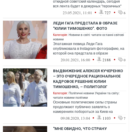
откидной советский календарь, сегодня
вся лента будет в дежурных "героичных"
коллажах и прочей околопатриотической
•
•
23.05.2021, 11:01
727
6
а...
ЛЕДИ ГАГА ПРЕДСТАЛА В ОБРАЗЕ
"ЮЛИИ ТИМОШЕНКО". ФОТО
Категорія:
Новини в світі: читати останні світові
новини
Эпатажная певица Леди Гага
опубликовала в Instagram фотографию, на
которой она предстала в образе
украинского политика Юлии Тимошенко.
•
•
20.01.2021, 16:00
2188
0
ВЫДВИЖЕНИЕ АЛЕКСЕЯ КУЧЕРЕНКО
– ЭТО ОЧЕРЕДНОЕ РАЦИОНАЛЬНОЕ
КАДРОВОЕ РЕШЕНИЕ ЮЛИИ
ТИМОШЕНКО, – ПОЛИТОЛОГ
Категорія:
Політичні новини України та світу:
читати новини політики
Основные политические силы страны
продолжают публично заявлять о
намерениях побороться за Киев на
местных выборах. В субботу представила
•
•
09.08.2020, 13:04
1103
7
своего кандид...
"МНЕ ОБИДНО, ЧТО СТРАНУ