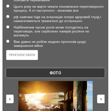
поновити перемовини
Цього року не варто чекати поновлення переговорного
процесу. А от наступного - можливо все
рф навпаки піде на ескалацію попри здоровий глузд і
намагатиметься триматися до останнього
Найближчим часом росія може погодитись на
переговори, але серйозних намірів росіяни не
матимуть
Вже давно не роблю жодних прогнозів щодо
завершення війни
ФОТО