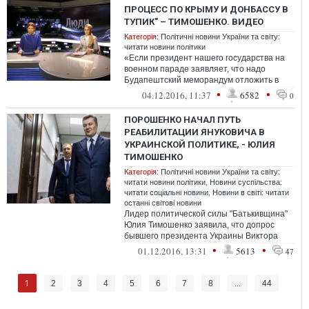
ПРОЦЕСС ПО КРЫМУ И ДОНБАССУ В
ТУПИК" – ТИМОШЕНКО. ВИДЕО
Категорія:
Політичні новини України та світу:
читати новини політики
«Если президент нашего государства на
военном параде заявляет, что надо
Будапештский меморандум отложить в
сторону и не возлагать на него надежды -
•
•
04.12.2016, 11:37
6582
0
то...
ПОРОШЕНКО НАЧАЛ ПУТЬ
РЕАБИЛИТАЦИИ ЯНУКОВИЧА В
УКРАИНСКОЙ ПОЛИТИКЕ, - ЮЛИЯ
ТИМОШЕНКО
Категорія:
Політичні новини України та світу:
читати новини політики
,
Новини суспільства:
читати соціальні новини
,
Новини в світі: читати
останні світові новини
Лидер политической силы "Батькивщина"
Юлия Тимошенко заявила, что допрос
бывшего президента Украины Виктора
Януковича по делу Майдана в качестве
•
•
01.12.2016, 13:31
5613
47
свиде...
1
2
3
4
5
6
7
8
...
44