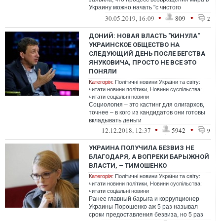
Украину можно начать "с чистого
листа" только при условии выполнения
•
•
30.05.2019, 16:09
809
2
Будапе...
ДОНИЙ: НОВАЯ ВЛАСТЬ "КИНУЛА"
УКРАИНСКОЕ ОБЩЕСТВО НА
СЛЕДУЮЩИЙ ДЕНЬ ПОСЛЕ БЕГСТВА
ЯНУКОВИЧА, ПРОСТО НЕ ВСЕ ЭТО
ПОНЯЛИ
Категорія:
Політичні новини України та світу:
читати новини політики
,
Новини суспільства:
читати соціальні новини
Социология – это кастинг для олигархов,
точнее – в кого из кандидатов они готовы
вкладывать деньги
•
•
12.12.2018, 12:37
5942
9
УКРАИНА ПОЛУЧИЛА БЕЗВИЗ НЕ
БЛАГОДАРЯ, А ВОПРЕКИ БАРЫЖНОЙ
ВЛАСТИ, – ТИМОШЕНКО
Категорія:
Політичні новини України та світу:
читати новини політики
,
Новини суспільства:
читати соціальні новини
Ранее главный барыга и коррупционер
Украины Порошенко аж 5 раз называл
сроки предоставления безвиза, но 5 раз