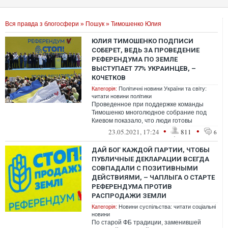
Вся правда з блогосфери
»
Пошук
» Тимошенко Юлия
ЮЛИЯ ТИМОШЕНКО ПОДПИСИ
СОБЕРЕТ, ВЕДЬ ЗА ПРОВЕДЕНИЕ
РЕФЕРЕНДУМА ПО ЗЕМЛЕ
ВЫСТУПАЕТ 77% УКРАИНЦЕВ, –
КОЧЕТКОВ
Категорія:
Політичні новини України та світу:
читати новини політики
Проведенное при поддержке команды
Тимошенко многолюдное собрание под
Киевом показало, что люди готовы
объединяться и защищать свою
•
•
23.05.2021, 17:24
811
6
собственность – в и...
ДАЙ БОГ КАЖДОЙ ПАРТИИ, ЧТОБЫ
ПУБЛИЧНЫЕ ДЕКЛАРАЦИИ ВСЕГДА
СОВПАДАЛИ С ПОЗИТИВНЫМИ
ДЕЙСТВИЯМИ, – ЧАПЛЫГА О СТАРТЕ
РЕФЕРЕНДУМА ПРОТИВ
РАСПРОДАЖИ ЗЕМЛИ
Категорія:
Новини суспільства: читати соціальні
новини
По старой ФБ традиции, заменившей