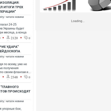
 ИЗОЛЯЦИЯ:
Л ИТОГИ ТРЕХ
ПЕРАЦИИ"
віту: читати новини
Loading...
лагал 24-25
ив Украины будет
ри месяца, а конца
•
•
0
2120
0
РИЕ УДАРА"
ЛЕЙДОСКОПА
віту: читати новини
я по всему, уже не
тью получения
по своим флангам и...
•
•
1
2348
0
 "ГЛАВНОГО
НТОВ ПРОИСХОДЯТ
віту: читати новини
я упорные бои,