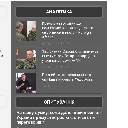
АНАЛІТИКА
Кремль не готовий до
компромісів і прагне досягти
своїх цілей війною, - Foreign
Affairs
03.08.2026 13:02
о
Звільнення Сирського знаменує
та
кінець епохи "старої гвардії" в
українській армії — NYT
23.07.2026 10:32
Повний текст резонансного
брифінга Михайла Федорова
18.07.2026 09:27
ОПИТУВАННЯ
На вашу думку, коли далекобійні санкції
України примусять росію сісти за стіл
переговорів?