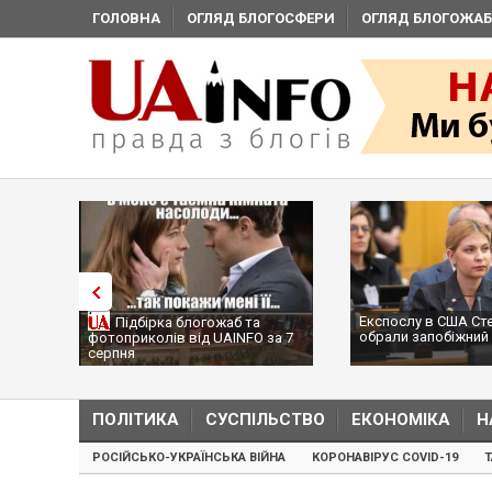
ГОЛОВНА
ОГЛЯД БЛОГОСФЕРИ
ОГЛЯД БЛОГОЖАБ
Експослу в США Ст
Підбірка блогожаб та
обрали запобіжний 
фотоприколів від UAINFO за 7
серпня
ПОЛІТИКА
СУСПІЛЬСТВО
ЕКОНОМІКА
Н
РОСІЙСЬКО-УКРАЇНСЬКА ВІЙНА
КОРОНАВІРУС COVID-19