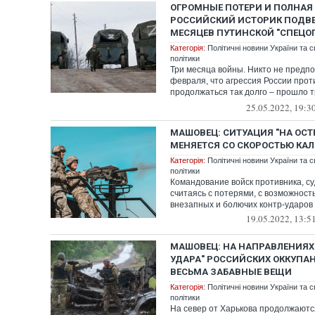
ОГРОМНЫЕ ПОТЕРИ И ПОЛНАЯ
РОССИЙСКИЙ ИСТОРИК ПОДВЕ
МЕСЯЦЕВ ПУТИНСКОЙ "СПЕЦО
Категорія:
Політичні новини України та с
політики
Три месяца войны. Никто не предпо
февраля, что агрессия России прот
продолжаться так долго – прошло т
не ...
25.05.2022, 19:3
МАШОВЕЦ: СИТУАЦИЯ "НА ОСТ
МЕНЯЕТСЯ СО СКОРОСТЬЮ КА
Категорія:
Політичні новини України та с
політики
Командование войск противника, суд
считаясь с потерями, с возможнос
внезапных и болючих контр-ударов 
19.05.2022, 13:5
МАШОВЕЦ: НА НАПРАВЛЕНИЯХ
УДАРА" РОССИЙСКИХ ОККУПА
ВЕСЬМА ЗАБАВНЫЕ ВЕЩИ
Категорія:
Політичні новини України та с
політики
На север от Харькова продолжаютс