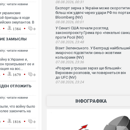
08.08.2026, 00:31
віту: читати новини
Експорт зерна з України може скоротити
більш ніж удвічі через удари РФ по порта
и украинские
Bloomberg (NV)
ой бригады в ходе
08.08.2026, 00:01
ийских оккупантов. В
•
•
У Сенаті США почали розгляд
4
1384
0
законопроєкту Грема про «пекельні санкц
проти Росії (NV)
СКИЕ ЗАМЫСЛЫ
07.08.2026, 23:48
Візит Зеленського. У Белграді найбільши
віту: читати новини
хмарочос підсвітили синьо-жовтими
кольорами (NV)
йну в Украине и,
07.08.2026, 23:36
он проигрывает ее и
«Розрив у грошах зараз ще більший»:
ация на вос...
Верховен розповів, чи повернеться він
•
•
4
1679
0
до UFC (NV)
07.08.2026, 23:24
ЖДЕН ОТЛОЖИТЬ
віту: читати новини
ІНФОГРАФІКА
рыли, что войну было
 более закончить на
•
•
0
1816
0