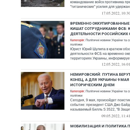
командование войск противника п
"титанические" усилия для удержа
Козачья ...
17.05.2022, 10:3
ВРЕМЕННО ОККУПИРОВАННЫЕ
КИШАТ СОТРУДНИКАМИ ФСБ: 
ДЕЯТЕЛЬНОСТИ РОССИЙСКИХ
Категорія:
Політичні новини України та с
політики
Юрист Юрий Шулипа в кратком обзо
деятельности ФСБ на временно ок
территориях Украины, информиру
12.05.2022, 16:0
НЕМИРОВСКИЙ: ПУТИНА БЕРУТ
КОНЕЦ, А ДЛЯ УКРАИНЫ 9 МАЯ
ИСТОРИЧЕСКИМ ДНЕМ
Категорія:
Політичні новини України та с
політики
Сегодня, 9 мая, произойдет поисти
событие: президент США Джо Байд
называемый Билль S 3522, "В Защи
Украин...
09.05.2022, 11:4
МОБИЛИЗАЦИЯ И ПОЛИТИКА П