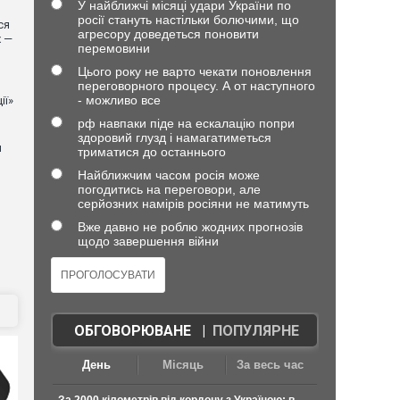
У найближчі місяці удари України по
росії стануть настільки болючими, що
ся
агресору доведеться поновити
х —
перемовини
Цього року не варто чекати поновлення
переговорного процесу. А от наступного
- можливо все
ії»
рф навпаки піде на ескалацію попри
здоровий глузд і намагатиметься
й
триматися до останнього
Найближчим часом росія може
погодитись на переговори, але
серйозних намірів росіяни не матимуть
Вже давно не роблю жодних прогнозів
щодо завершення війни
ОБГОВОРЮВАНЕ
|
ПОПУЛЯРНЕ
День
Місяць
За весь час