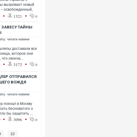
ны вызревает новый
 – освобожденный,
•
•
1
1321
0
 ЗАВЕСУ ТАЙНЫ
Ы
віту: читати новини
 шляпы доставали все
оища, которое они
 что оконча...
•
•
5
3172
0
ЛЕР ОТПРАВИЛСЯ
ВШЕГО ВОЖДЯ
віту: читати новини
р поехал в Москву
сить бесноватого о
ло бы защитить ...
•
•
9
3096
0
9
10