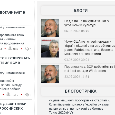
БЛОГИ
ДОТАЧИВАЕТ В
Надія лише на культ жінки в
українській культурі
віту: читати новини
06.08.2026 08:49
противника явно
ая - Лиман
Чому США не готові передати
для продолжения
Україні ліцензію на виробництв
•
•
44
982
0
ракет Patriot: політика, безпека 
можливі альтернативи
ТСЯ КУПИРОВАТЬ
03.08.2026 20:24
ТВИЯ ВСУ В
Перспектива: ЗСУ добомблять і
всі інші склади Wildberries
віту: читати новини
23.07.2026 11:31
ние войск
й заслон между
ейся в районе
БЛОГОСТРІЧКА
•
•
9
1319
0
«Купив машину і прогорів на стартапі».
ИЕ ДЕСАНТНИКИ
Олімпійський призер з України сказав,
 РОССИЙСКИХ
на що витратив призові за бронзу
Токіо-2020 (NV)
В