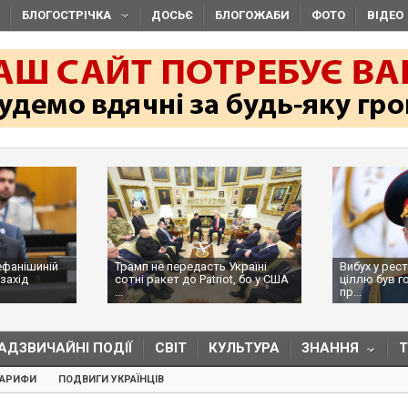
БЛОГОСТРІЧКА
ДОСЬЄ
БЛОГОЖАБИ
ФОТО
ВІДЕО
ефанішиній
Трамп не передасть Україні
Вибух у рес
захід
сотні ракет до Patriot, бо у США
ціллю був г
...
пр...
АДЗВИЧАЙНІ ПОДІЇ
СВІТ
КУЛЬТУРА
ЗНАННЯ
ТАРИФИ
ПОДВИГИ УКРАЇНЦІВ