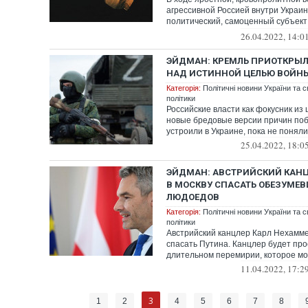
агрессивной Россией внутри Украи
политический, самоценный субъект
с...
26.04.2022, 14:0
ЭЙДМАН: КРЕМЛЬ ПРИОТКРЫЛ
НАД ИСТИННОЙ ЦЕЛЬЮ ВОЙН
Категорія:
Політичні новини України та с
політики
Российские власти как фокусник из
новые бредовые версии причин поб
устроили в Украине, пока не поняли,
25.04.2022, 18:0
ЭЙДМАН: АВСТРИЙСКИЙ КАНЦ
В МОСКВУ СПАСАТЬ ОБЕЗУМЕ
ЛЮДОЕДОВ
Категорія:
Політичні новини України та с
політики
Австрийский канцлер Карл Нехамме
спасать Путина. Канцлер будет про
длительном перемирии, которое мог
11.04.2022, 17:2
3
1
2
4
5
6
7
8