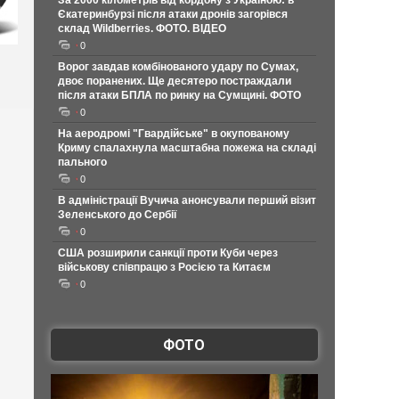
За 2000 кілометрів від кордону з Україною: в
Єкатеринбурзі після атаки дронів загорівся
склад Wildberries. ФОТО. ВІДЕО
0
Ворог завдав комбінованого удару по Сумах,
двоє поранених. Ще десятеро постраждали
після атаки БПЛА по ринку на Сумщині. ФОТО
0
На аеродромі "Гвардійське" в окупованому
Криму спалахнула масштабна пожежа на складі
пального
0
В адміністрації Вучича анонсували перший візит
Зеленського до Сербії
0
США розширили санкції проти Куби через
військову співпрацю з Росією та Китаєм
0
ФОТО