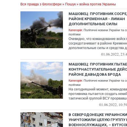
Вся правда з блогосфери
»
Пошук
» война против Украины
МАШОВЕЦ: ПРОТИВНИК СОСРЕ
РАЙОНЕ КРЕМЕННАЯ - ЛИМАН
ДОПОЛНИТЕЛЬНЫЕ СИЛЫ
Категорія:
Політичні новини України та с
політики
Очевидно, что командование войск 
сосредотачивает в районе Кременн
дополнительные силы и средства 
наступления...
01.06.2022, 23:
МАШОВЕЦ: ПРОТИВНИК ПЫТАЕ
КОНТРНАСТУПАТЕЛЬНЫЕ ДЕЙС
РАЙОНЕ ДАВЫДОВА БРОДА
Категорія:
Політичні новини України та с
політики
На сегодняшний момент, командова
противника пытается создать неки
тактической группой ВСУ прорвавш
Давыдова Брода ...
01.06.2022, 10:5
В СЕВЕРОДОНЕЦКЕ УКРАИНСК
УНИЧТОЖИЛИ ЦЕЛУЮ ГРУППУ
ВОЕННОСЛУЖАЩИХ, – БУТУСО