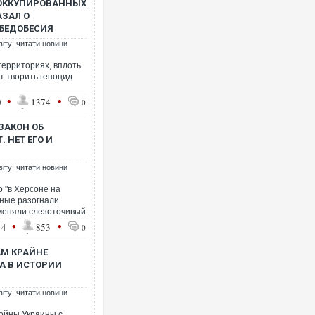
 ОККУПИРОВАННЫХ
АЗАЛ О
ОБЕДОБЕСИЯ
віту: читати новини
территориях, вплоть
т творить геноцид
•
•
0
1374
0
 ЗАКОН ОБ
 НЕТ ЕГО И
віту: читати новини
о "в Херсоне на
ные разогнали
меняли слезоточивый
•
•
44
853
0
АМ КРАЙНЕ
А В ИСТОРИИ
віту: читати новини
войны Украины с