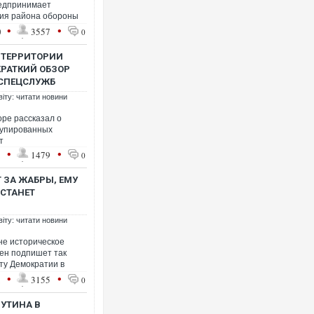
редпринимает
ния района обороны
•
•
0
3557
0
 ТЕРРИТОРИИ
КРАТКИЙ ОБЗОР
 СПЕЦСЛУЖБ
Ворог завдав комбінованого уда
віту: читати новини
двоє поранених. Ще десятеро п
після атаки БПЛА по ринку на Су
ре рассказал о
купированных
ет
•
•
1
1479
0
 ЗА ЖАБРЫ, ЕМУ
 СТАНЕТ
віту: читати новини
не историческое
ен подпишет так
ту Демократии в
•
•
1
3155
Вже вивели на тести: Ferrari гот
0
позашляховика Purosangue. ВІД
УТИНА В