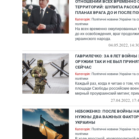
ОТНОШЕНИИ ВСЕХ ВРЕМЕННО
ТЕРРИТОРИЙ: ШУЛИПА РАССК
ПЛАНАХ ВРАГА ДО И ПОСЛЕ П
Категорія:
Політичні новини України та с
політики
На всех временно оккупированных 
до их освобождения, враг продолжи
украинского народа.
04.05.2022, 14:3
ГАВРИЛЕЧКО: ЗА 8 ЛЕТ ВОЙНЫ
ОРУЖИИ ТАК И НЕ БЫЛ ПРИНЯТ.
СЕЙЧАС
Категорія:
Політичні новини України та с
політики
Каждый раз, когда я читаю о том, чт
площади Свободы российские воен
мирный проукраинский митинг, при
га...
27.04.2022, 17:
НЕБОЖЕНКО: ПОСЛЕ ВОЙНЫ Н
НУЖНЫ ДВА ВАЖНЫХ ФАКТОР
УКРАИНЫ
Категорія:
Політичні новини України та с
політики
В ходе яростной, кровопролитной 