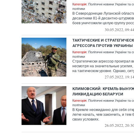
Категорія:
Політичні новини України та с
політики
В Северодонецке Луганской област
десантники 81-й десантно-штурмов
боев уничтожили целую группу росс
н...
30.05.2022, 09:4
ТАКТИЧЕСКИЕ И СТРАТЕГИЧЕ
АГРЕССОРА ПРОТИВ УКРАИНЫ
Категорія:
Політичні новини України та с
політики
Стратегически агрессор проиграл во
несмотря на значительные усилия, 
на тактическом уровне. Однако, ситу
27.05.2022, 19:1
КЛИМОВСКИЙ: КРЕМЛЬ ВЫНУ
ЛИКВИДАЦИЮ БЕЛАРУСИ
Категорія:
Політичні новини України та с
політики
В Кремле неожиданно для себя отк
легче начать, чем закончить, и тем
своих условиях.
26.05.2022, 20:3