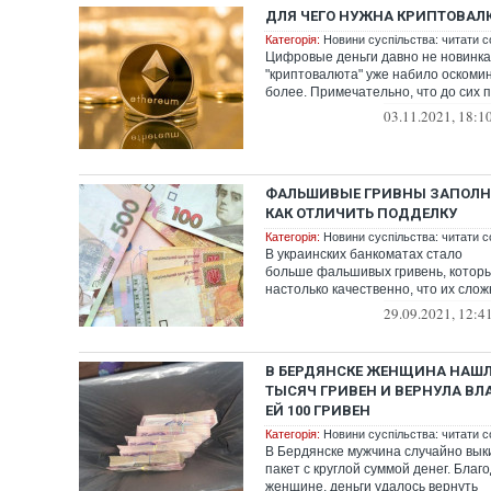
ДЛЯ ЧЕГО НУЖНА КРИПТОВАЛ
Категорія:
Новини суспільства: читати с
Цифровые деньги давно не новинка
"криптовалюта" уже набило оскомину
более. Примечательно, что до сих п
пон...
03.11.2021, 18:1
ФАЛЬШИВЫЕ ГРИВНЫ ЗАПОЛН
КАК ОТЛИЧИТЬ ПОДДЕЛКУ
Категорія:
Новини суспільства: читати с
В украинских банкоматах стало
больше фальшивых гривень, котор
настолько качественно, что их слож
настоящих.
29.09.2021, 12:4
В БЕРДЯНСКЕ ЖЕНЩИНА НАШЛА
ТЫСЯЧ ГРИВЕН И ВЕРНУЛА ВЛ
ЕЙ 100 ГРИВЕН
Категорія:
Новини суспільства: читати с
В Бердянске мужчина случайно вык
пакет с круглой суммой денег. Благ
женщине, деньги удалось вернуть