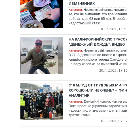
ИЗМЕНЕНИЯХ
Категорія:
Новини суспільства: читати с
Те, кто не выполнит это требовани
работать до 63 или 65 лет. Второй 
недостающий стаж.
18.12.2021, 13:5
НА КАЛИФОРНИЙСКУЮ ТРАСС
"ДЕНЕЖНЫЙ ДОЖДЬ". ВИДЕО
Категорія:
Новини в світі: читати останні
В США движение по шоссе в окрест
калифорнийского города Сан-Диег
на пару часов из-за выпавшей из и
машины сумки ...
20.11.2021, 18:1
$10 МЛРД ОТ ТРУДОВЫХ МИГР
ХОРОШО ИЛИ НЕ ОЧЕНЬ? – Ф
АНАЛИТИК
Категорія:
Економічні новини: новини еко
Пока простые украинцы зарабатыва
«здесь», политические «элиты» за
тратят «там»…
10.11.2021, 07:0