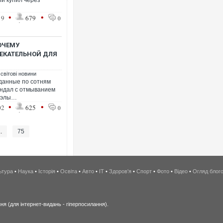
й купил через
•
•
19
679
0
ОЧЕМУ
ЕКАТЕЛЬНОЙ ДЛЯ
 світові новини
данные по сотням
андал с отмыванием
суэлы…
•
•
02
625
0
..
75
ьтура
•
Наука
•
Історія
•
Освіта
•
Авто
•
IT
•
Здоров'я
•
Спорт
•
Фото
•
Відео
•
Огляд блог
я (для інтернет-видань - гіперпосилання).