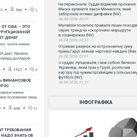
Не переконали. Суддя відхилив прохання
•
•
Маска зупинити закон Міннесоти, який
10
366
1
забороняє інтимні дипфейки (NV)
06.08.2026, 03:01
Малайзія посилює правила піших поході
ОТ США – ЭТО
через тренд на «скорочені» маршрути
РРУПЦИОННОЙ
в соцмережах (NV)
ЕТ ДЕНЕГ
06.08.2026, 02:31
віту: читати новини
Отримає рахунок на астрономічну суму:
принц Гаррі зазнав чергової невдачі (Фак
ША дает Украине
06.08.2026, 02:01
ллиард долларов -
«І суддю лупцювали, і між собою билися».
Українець, який грає у Грузії, розпочав
•
•
6
1542
0
кар'єру під чужим прізвищем у сільськом
футболі (NV)
СЬ ФИНАНСОВОЕ
06.08.2026, 01:31
ПРОС
оціальні новини
овое положение лишь
ІНФОГРАФІКА
•
•
4
608
33
АТ ТРЕБОВАНИЯ
 НАДО ЗНАТЬ ОБ