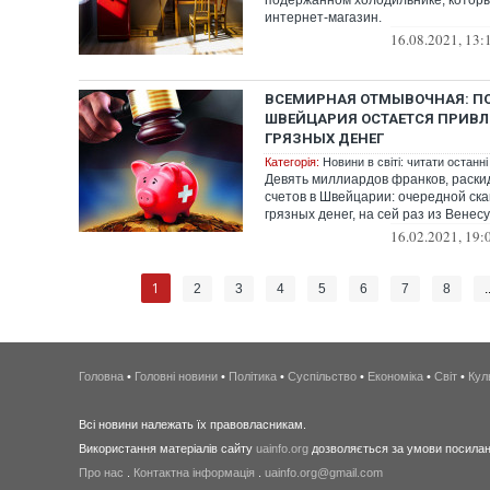
подержанном холодильнике, которы
интернет-магазин.
16.08.2021, 13:
ВСЕМИРНАЯ ОТМЫВОЧНАЯ: П
ШВЕЙЦАРИЯ ОСТАЕТСЯ ПРИВЛ
ГРЯЗНЫХ ДЕНЕГ
Категорія:
Новини в світі: читати останні
Девять миллиардов франков, раски
счетов в Швейцарии: очередной ск
грязных денег, на сей раз из Вене
16.02.2021, 19:
1
2
3
4
5
6
7
8
.
Головна
•
Головні новини
•
Політика
•
Суспільство
•
Економіка
•
Світ
•
Кул
Всі новини належать їх правовласникам.
Використання матеріалів сайту
uainfo.org
дозволяється за умови посиланн
Про нас
.
Контактна інформація
.
uainfo.org@gmail.com