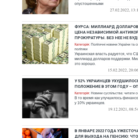
опустошенными
27.02.2022, 13:
ФУРСА: МИЛЛИАРД ДОЛЛАРОВ 
ЦЕНА НЕЗАВИСИМОЙ АНТИКО
ПРОКУРАТУРЫ. БЕЗ НЕЕ НЕ БУД
Категорія:
Політичні новини України та с
політики
Украинская власть радуется, что С
миллиард долларов поддержки. Ми
это хорошо.
15.02.2022, 20:0
У 52% УКРАИНЦЕВ УХУДШИЛО
ПОЛОЖЕНИЕ В ЭТОМ ГОДУ – О
Категорія:
Новини суспільства: читати с
В то время как улучшилось финанс
у 10% украинцев.
19.12.2021, 08:5
В ЯНВАРЕ 2022 ГОДА УЖЕСТОЧ
ДЛЯ ВЫХОДА НА ПЕНСИЮ: ЧТО