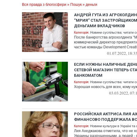
Вся правда з блогосфери
»
Пошук
» деньги
АНДРЕЙ ГУТА ИЗ АГРОХОЛДИН
“МРИЯ” СТАЛ ЗАСТРОЙЩИКОМ
ДЕНЬГАМИ ВКЛАДЧИКОВ
Категорія:
Новини суспільства: читати с
После банкротства агрохолдинга “М
коммерческий директор предприяти
частью команды Development Creativ
01.07.2022, 18:3
ЕСЛИ НУЖНЫ НАЛИЧНЫЕ ДЕН
СЕТЕВОЙ МАГАЗИН ТЕПЕРЬ СТ
БАНКОМАТОМ
Категорія:
Новини суспільства: читати с
Хорошая новость для всех, кому ну
03.03.2022, 07:
РОССИЙСКАЯ АКТРИСА ЛИЯ А
ФИНАНСОВО ПОДДЕРЖАЛА В
Категорія:
Новини культури в Україні та с
Лия Ахеджакова отметила, что не х
Украины разрушенными, а людей -