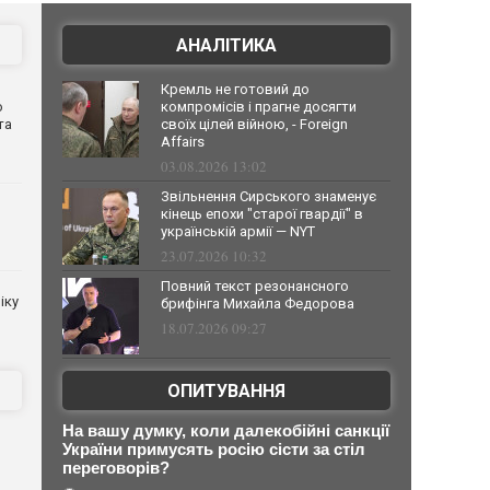
АНАЛІТИКА
Кремль не готовий до
о
компромісів і прагне досягти
та
своїх цілей війною, - Foreign
Affairs
03.08.2026 13:02
Звільнення Сирського знаменує
кінець епохи "старої гвардії" в
українській армії — NYT
23.07.2026 10:32
Повний текст резонансного
іку
брифінга Михайла Федорова
18.07.2026 09:27
ОПИТУВАННЯ
На вашу думку, коли далекобійні санкції
України примусять росію сісти за стіл
переговорів?