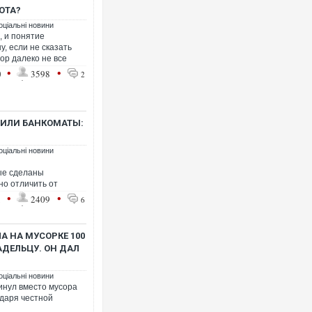
ЮТА?
оціальні новини
, и понятие
, если не сказать
Українські надзвичайники
ор далеко не все
під час ліквідації масштаб
•
•
0
3598
2
Франції
ИЛИ БАНКОМАТЫ:
оціальні новини
ые сделаны
но отличить от
•
•
1
2409
6
 НА МУСОРКЕ 100
Неймар влаштував конфлі
АДЕЛЬЦУ. ОН ДАЛ
"Сантоса". ВІДЕО
оціальні новини
инул вместо мусора
одаря честной