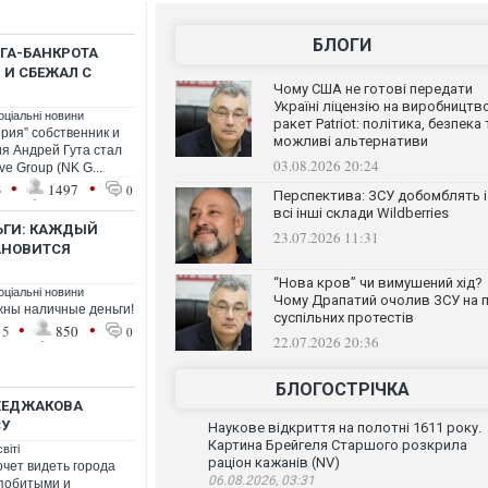
БЛОГИ
ГА-БАНКРОТА
 И СБЕЖАЛ С
Чому США не готові передати
Україні ліцензію на виробництв
оціальні новини
ракет Patriot: політика, безпека 
рия” собственник и
можливі альтернативи
я Андрей Гута стал
03.08.2026 20:24
e Group (NK G...
•
•
3
1497
0
Перспектива: ЗСУ добомблять і
всі інші склади Wildberries
ЬГИ: КАЖДЫЙ
23.07.2026 11:31
АНОВИТСЯ
“Нова кров” чи вимушений хід?
оціальні новини
Чому Драпатий очолив ЗСУ на п
жны наличные деньги!
суспільних протестів
•
•
15
850
0
22.07.2026 20:36
БЛОГОСТРІЧКА
ХЕДЖАКОВА
СУ
Наукове відкриття на полотні 1611 року.
Картина Брейгеля Старшого розкрила
віті
раціон кажанів (NV)
очет видеть города
06.08.2026, 03:31
 побитыми и