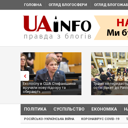
ГОЛОВНА
ОГЛЯД БЛОГОСФЕРИ
ОГЛЯД БЛОГОЖАБ
Експослу в США Стефанішиній
Трамп не передасть
вручили нову підозру та
сотні ракет до Patri
обирають...
...
ПОЛІТИКА
СУСПІЛЬСТВО
ЕКОНОМІКА
Н
РОСІЙСЬКО-УКРАЇНСЬКА ВІЙНА
КОРОНАВІРУС COVID-19