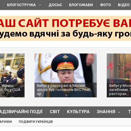
БЛОГОСТРІЧКА
ДОСЬЄ
БЛОГОЖАБИ
ФОТО
ВІДЕО
 Україні
Вибух у ресторані в Москві:
Вибух у Мос
ot, бо у США
ціллю був головком ВКС Росії,
загиблими: 
пр...
ресторан...
АДЗВИЧАЙНІ ПОДІЇ
СВІТ
КУЛЬТУРА
ЗНАННЯ
ТАРИФИ
ПОДВИГИ УКРАЇНЦІВ