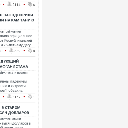
•
•
0
2114
8
ОВ ЗАПОДОЗРИЛИ
СИИ НА КАМПАНИЮ
 світові новини
явила официальное
от Республиканской
 75-летнему Дагу ...
•
•
40
639
0
СЛЕДУЮЩИЙ
 АФГАНИСТАНА
віту: читати новини
влены падением
ению и хитрости
ков “победила
•
•
2
3157
1
 В СТАРОМ
ЫСЯЧ ДОЛЛАРОВ
 світові новини
 тысяч долларов в