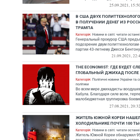
25.09.2021, 15:5
В США ДВУХ ПОЛИТТЕХНОЛОГ
В ПОЛУЧЕНИИ ДЕНЕГ ИЗ РОС
ТРАМПА
Категорія:
Новини в світі: читати останні
Генеральный прокурор США предъ
подозрение двум политтехнологам 
партии 43-летнему Джесси Бентону и
21.09.2021, 22:
THE ECONOMIST: ГДЕ БУДЕТ 
ГЛОБАЛЬНЫЙ ДЖИХАД ПОСЛЕ
Категорія:
Політичні новини України та с
політики
Во всем мире джихадисты воодуше
Кабула. Благодаря силе воли, терп
малобюджетная группировка боеви
Америку” и...
27.08.2021, 20:3
ЖИТЕЛЬ ЮЖНОЙ КОРЕИ НАШЕЛ
ХОЛОДИЛЬНИКЕ ПОЧТИ 100 Т
Категорія:
Новини в світі: читати останні
Житель Южной Кореи обнаружил 95