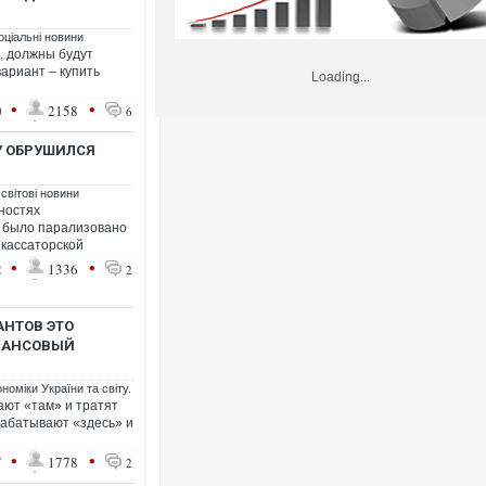
оціальні новини
я, должны будут
вариант – купить
Loading...
•
•
0
2158
6
У ОБРУШИЛСЯ
 світові новини
ностях
о было парализовано
нкассаторской
•
•
2
1336
2
АНТОВ ЭТО
ИНАНСОВЫЙ
номіки України та світу.
ют «там» и тратят
рабатывают «здесь» и
•
•
7
1778
2