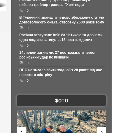
Змикається кільце кровожерливих акул:
вийшов трейлер трилера "Хижі води"
0
В Туреччині знайшли чудово збережену статую
довговолосого юнака, створену 2500 років тому
0
Росіяни атакували Київ балістикою та дронами:
одна людина загинула, 15 постраждалих
0
14 людей загинули, 27 постраждали через
російський удар по Київщині
0
ППО не змогла збити жодної із 28 ракет під час
ворожого обстрілу
0
ФОТО