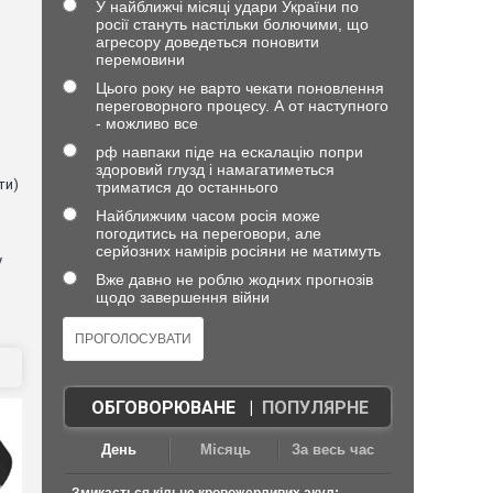
У найближчі місяці удари України по
росії стануть настільки болючими, що
агресору доведеться поновити
перемовини
Цього року не варто чекати поновлення
в
переговорного процесу. А от наступного
- можливо все
рф навпаки піде на ескалацію попри
здоровий глузд і намагатиметься
ти)
триматися до останнього
Найближчим часом росія може
погодитись на переговори, але
серйозних намірів росіяни не матимуть
у
Вже давно не роблю жодних прогнозів
щодо завершення війни
ОБГОВОРЮВАНЕ
|
ПОПУЛЯРНЕ
День
Місяць
За весь час