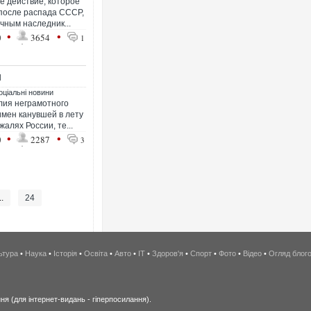
е действие, которое
после распада СССР,
чным наследник...
•
•
0
3654
1
И
оціальні новини
лия неграмотного
имен канувшей в лету
алях России, те...
•
•
0
2287
3
..
24
ьтура
•
Наука
•
Історія
•
Освіта
•
Авто
•
IT
•
Здоров'я
•
Спорт
•
Фото
•
Відео
•
Огляд блог
я (для інтернет-видань - гіперпосилання).