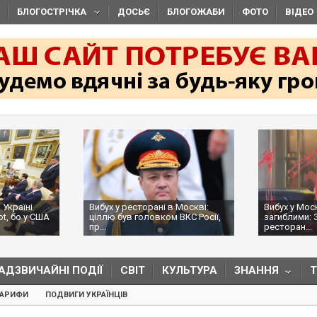
БЛОГОСТРІЧКА
ДОСЬЄ
БЛОГОЖАБИ
ФОТО
ВІДЕО
 Україні
Вибух у ресторані в Москві:
Вибух у Мос
ot, бо у США
ціллю був головком ВКС Росії,
загиблими: 
пр...
ресторан...
АДЗВИЧАЙНІ ПОДІЇ
СВІТ
КУЛЬТУРА
ЗНАННЯ
ТАРИФИ
ПОДВИГИ УКРАЇНЦІВ