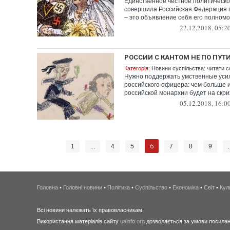
Единственное честное политическо
совершила Российская Федерация 
– это объявление себя его полномо
22.12.2018, 05:2
РОССИИ С КАНТОМ НЕ ПО ПУТ
Категорія:
Новини суспільства: читати с
Нужно поддержать умственные уси
российского офицера: чем больше 
российской монархии будет на скриж
05.12.2018, 16:0
6
1
...
4
5
7
8
9
.
Головна
•
Головні новини
•
Політика
•
Суспільство
•
Економіка
•
Світ
•
Кул
Всі новини належать їх правовласникам.
Використання матеріалів сайту
uainfo.org
дозволяється за умови посиланн