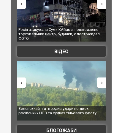
КАБами: пошкоджено
Українські надзвичайники врятували козуленя
динки, є постраждалі.
під час ліквідації масштабної лісової пожежі у
Франції
ВІДЕО
 удари по двох
Топпосадовцю Повітряних Сил вручили нову
нах тіньового флоту
підозру
БЛОГОЖАБИ