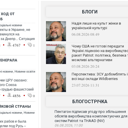
БЛОГИ
 ХОД ОТ
СБ
Надія лише на культ жінки в
оціальні новини
українській культурі
кты в Украине, не
06.08.2026 08:49
екинулся на
за Днепр... Ситуация
•
•
8
4767
1
Чому США не готові передати
Україні ліцензію на виробництв
ракет Patriot: політика, безпека 
можливі альтернативи
ГЕНЕРАЛА
03.08.2026 20:24
ні новини
,
Новини освіти
Перспектива: ЗСУ добомблять і
всі інші склади Wildberries
чки ЦРУ сказано:
23.07.2026 11:31
кого Союза
о грудью фашистский
•
•
7
4856
0
БЛОГОСТРІЧКА
ЕЙКОВОЙ СТРАНЫ
Пентагон підписав угоду про збільшення
оціальні новини
,
Новини
обсягів виробництва комплектуючих для
систем Patriot та THAAD (NV)
их рабов и была
06.08.2026, 11:00
елки под Русь –