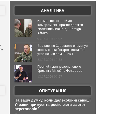
АНАЛІТИКА
Кремль не готовий до
компромісів і прагне досягти
своїх цілей війною, - Foreign
Affairs
03.08.2026 13:02
о
Звільнення Сирського знаменує
та
кінець епохи "старої гвардії" в
українській армії — NYT
23.07.2026 10:32
Повний текст резонансного
брифінга Михайла Федорова
18.07.2026 09:27
ОПИТУВАННЯ
На вашу думку, коли далекобійні санкції
України примусять росію сісти за стіл
переговорів?