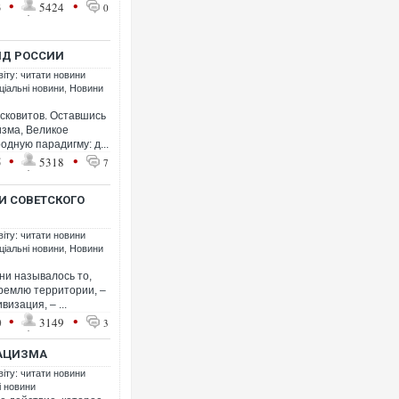
•
•
3
5424
0
НД РОССИИ
віту: читати новини
ціальні новини
,
Новини
сковитов. Оставшись
изма, Великое
одную парадигму: д...
•
•
5
5318
7
И СОВЕТСКОГО
віту: читати новини
ціальні новини
,
Новини
 ни называлось то,
ремлю территории, –
изация, – ...
•
•
0
3149
3
АЦИЗМА
віту: читати новини
і новини