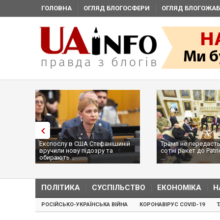
ГОЛОВНА
ОГЛЯД БЛОГОСФЕРИ
ОГЛЯД БЛОГОЖАБ
Експослу в США Стефанішиній
Трамп не передасть
вручили нову підозру та
сотні ракет до Patri
обирають...
...
ПОЛІТИКА
СУСПІЛЬСТВО
ЕКОНОМІКА
Н
РОСІЙСЬКО-УКРАЇНСЬКА ВІЙНА
КОРОНАВІРУС COVID-19