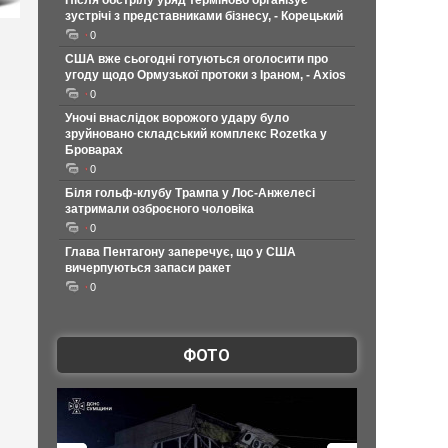
Після обстрілу уряд терміново організує
зустрічі з представниками бізнесу, - Корецький
0
США вже сьогодні готуються оголосити про
угоду щодо Ормузької протоки з Іраном, - Axios
0
Уночі внаслідок ворожого удару було
зруйновано складський комплекс Rozetka у
Броварах
0
Біля гольф-клубу Трампа у Лос-Анжелесі
затримали озброєного чоловіка
0
Глава Пентагону заперечує, що у США
вичерпуються запаси ракет
0
ФОТО