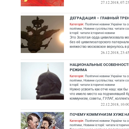
27.12.2018, 07:2
ДЕГРАДАЦИЯ – ГЛАВНЫЙ ТРЕ
Категорія:
Політичні новини України та с
політики
,
Новини суспільства: читати со
історії: читати історичні новини
Это Золотая орда цивилизовала мо
без её цивилизаторского патернал
княжество московское вернулось в р
26.12.2018, 23:4
НАЦИОНАЛЬНЫЕ ОСОБЕННОСТ
РЕЖИМА
Категорія:
Політичні новини України та с
політики
,
Новини суспільства: читати со
історії: читати історичні новини
Нужно усвоить как отче наш: как бы
что имело место на подчинявшей К
коммунизм, советы, ГУЛАГ, коллектив
22.12.2018, 10:0
ПОЧЕМУ КОММУНИЗМ ХУЖЕ Н
Категорія:
Політичні новини України та с
політики
,
Новини історії: читати історичн