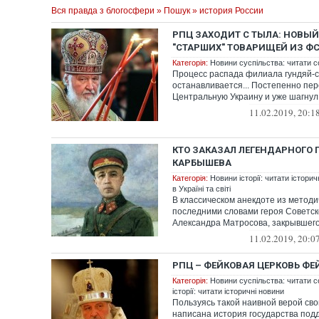
Вся правда з блогосфери
»
Пошук
» история России
РПЦ ЗАХОДИТ С ТЫЛА: НОВЫЙ
"СТАРШИХ" ТОВАРИЩЕЙ ИЗ Ф
Категорія:
Новини суспільства: читати с
Процесс распада филиала гундяй-се
останавливается... Постепенно пер
Центральную Украину и уже шагнул 
...
11.02.2019, 20:1
КТО ЗАКАЗАЛ ЛЕГЕНДАРНОГО 
КАРБЫШЕВА
Категорія:
Новини історії: читати історич
в Україні та світі
В классическом анекдоте из методи
последними словами героя Советс
Александра Матросова, закрывшег
дзот, б...
11.02.2019, 20:0
РПЦ – ФЕЙКОВАЯ ЦЕРКОВЬ Ф
Категорія:
Новини суспільства: читати с
історії: читати історичні новини
Пользуясь такой наивной верой сво
написана история государства подд