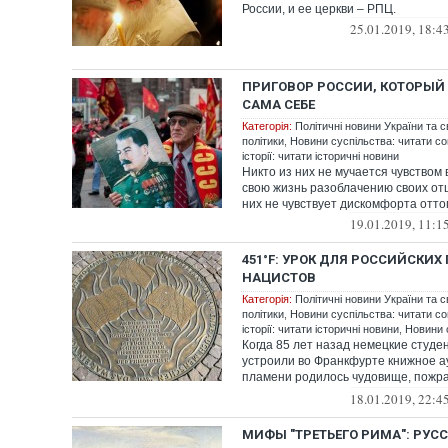
России, и ее церкви – РПЦ.
25.01.2019, 18:4
ПРИГОВОР РОССИИ, КОТОРЫЙ
САМА СЕБЕ
Категорія:
Політичні новини України та с
політики
,
Новини суспільства: читати со
історії: читати історичні новини
Никто из них не мучается чувством
свою жизнь разоблачению своих отц
них не чувствует дискомфорта оттого
19.01.2019, 11:1
451°F: УРОК ДЛЯ РОССИЙСКИ
НАЦИСТОВ
Категорія:
Політичні новини України та с
політики
,
Новини суспільства: читати со
історії: читати історичні новини
,
Новини о
Когда 85 лет назад немецкие студе
устроили во Франкфурте книжное ау
пламени родилось чудовище, пожр
вместе с ...
18.01.2019, 22:4
МИФЫ "ТРЕТЬЕГО РИМА": РУС