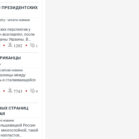
В ПРЕЗИДЕНТСКИХ
віту: читати новини
ких перспектив у
Росія атакувала Суми 
н возглавлял, после
торговельний центр, бу
ены Украины. В...
ФОТО
•
•
8
1202
1
ЕРИКАНЦЫ
А
 світові новини
 разницы между
ть и сталкивающейся
•
•
4
7743
9
РВЫХ СТРАНИЦ
Зеленський підтвердив
АЯ
російських НПЗ та суд
ні новини
ольшевицкой России
й многослойной, такой
 напластов...