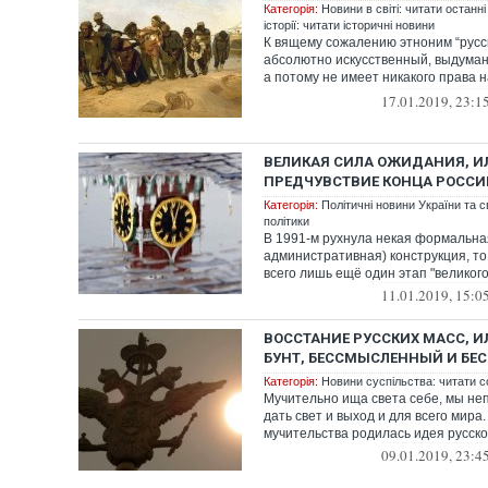
Категорія:
Новини в світі: читати останні
історії: читати історичні новини
К вящему сожалению этноним “русс
абсолютно искусственный, выдуман
а потому не имеет никакого права н
...
17.01.2019, 23:1
ВЕЛИКАЯ СИЛА ОЖИДАНИЯ, И
ПРЕДЧУВСТВИЕ КОНЦА РОССИ
Категорія:
Політичні новини України та с
політики
В 1991-м рухнула некая формальна
административная) конструкция, т
всего лишь ещё один этап "великого 
11.01.2019, 15:0
ВОССТАНИЕ РУССКИХ МАСС, 
БУНТ, БЕССМЫСЛЕННЫЙ И Б
Категорія:
Новини суспільства: читати с
Мучительно ища света себе, мы не
дать свет и выход и для всего мира
мучительства родилась идея русског
09.01.2019, 23:4