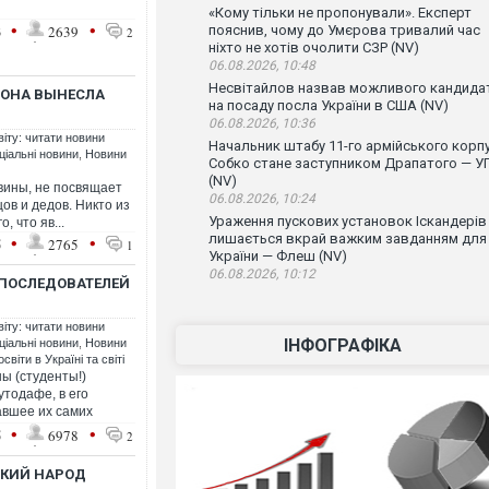
«Кому тільки не пропонували». Експерт
•
•
3
2639
пояснив, чому до Умєрова тривалий час
2
ніхто не хотів очолити СЗР (NV)
06.08.2026, 10:48
Несвітайлов назвав можливого кандида
 ОНА ВЫНЕСЛА
на посаду посла України в США (NV)
06.08.2026, 10:36
віту: читати новини
Начальник штабу 11-го армійського корп
ціальні новини
,
Новини
Собко стане заступником Драпатого — У
(NV)
 вины, не посвящает
06.08.2026, 10:24
ов и дедов. Никто из
Ураження пускових установок Іскандерів
, что яв...
лишається вкрай важким завданням для
•
•
5
2765
1
України — Флеш (NV)
06.08.2026, 10:12
Х ПОСЛЕДОВАТЕЛЕЙ
віту: читати новини
ІНФОГРАФІКА
ціальні новини
,
Новини
світи в Україні та світі
ны (студенты!)
тодафе, в его
авшее их самих
•
•
5
6978
2
СКИЙ НАРОД