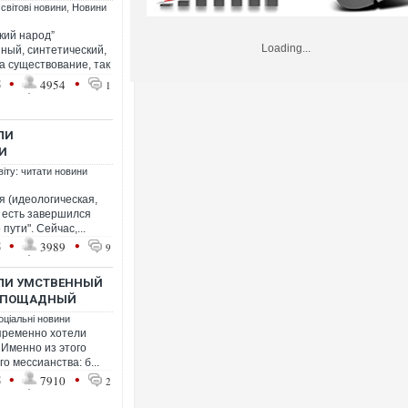
 світові новини
,
Новини
кий народ”
Loading...
ный, синтетический,
а существование, так
•
•
5
4954
1
ЛИ
И
віту: читати новини
я (идеологическая,
о есть завершился
пути". Сейчас,...
•
•
5
3989
9
ИЛИ УМСТВЕННЫЙ
ЕСПОЩАДНЫЙ
оціальні новини
пременно хотели
. Именно из этого
о мессианства: б...
•
•
5
7910
2