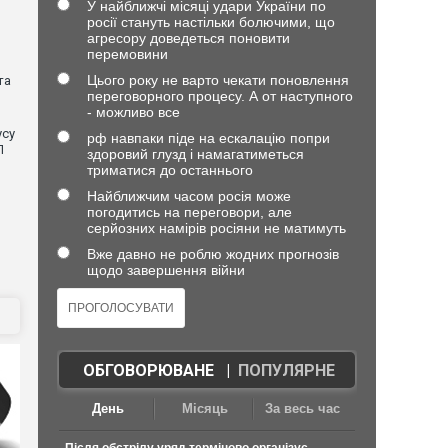
У найближчі місяці удари України по
росії стануть настільки болючими, що
агресору доведеться поновити
перемовини
Цього року не варто чекати поновлення
та
переговорного процесу. А от наступного
- можливо все
усу
рф навпаки піде на ескалацію попри
П
здоровий глузд і намагатиметься
триматися до останнього
Найближчим часом росія може
погодитись на переговори, але
серйозних намірів росіяни не матимуть
Вже давно не роблю жодних прогнозів
щодо завершення війни
ОБГОВОРЮВАНЕ
|
ПОПУЛЯРНЕ
День
Місяць
За весь час