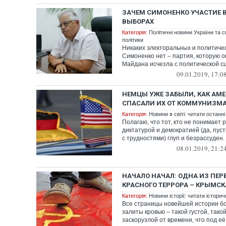
ЗАЧЕМ СИМОНЕНКО УЧАСТИЕ 
ВЫБОРАХ
Категорія:
Політичні новини України та с
політики
Никаких электоральных и политичес
Симоненко нет – партия, которую о
Майдана исчезла с политической сц
09.01.2019, 17:0
НЕМЦЫ УЖЕ ЗАБЫЛИ, КАК АМ
СПАСАЛИ ИХ ОТ КОММУНИЗМ
Категорія:
Новини в світі: читати останні
Полагаю, что тот, кто не понимает
диктатурой и демократией (да, пус
с трудностями) глуп и безрассуден.
08.01.2019, 21:2
НАЧАЛО НАЧАЛ: ОДНА ИЗ ПЕ
КРАСНОГО ТЕРРОРА – КРЫМСК
Категорія:
Новини історії: читати історич
Все страницы новейшей истории б
залиты кровью – такой густой, тако
заскорузлой от времени, что под её