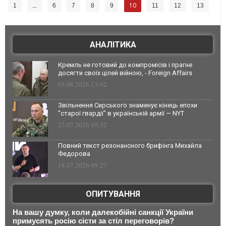
10
1
...
6
7
8
9
11
12
13
АНАЛІТИКА
Кремль не готовий до компромісів і прагне
досягти своїх цілей війною, - Foreign Affairs
03.08.2026 13:02
Звільнення Сирського знаменує кінець епохи
"старої гвардії" в українській армії — NYT
23.07.2026 10:32
Повний текст резонансного брифінга Михайла
Федорова
18.07.2026 09:27
ОПИТУВАННЯ
На вашу думку, коли далекобійні санкції України
примусять росію сісти за стіл переговорів?