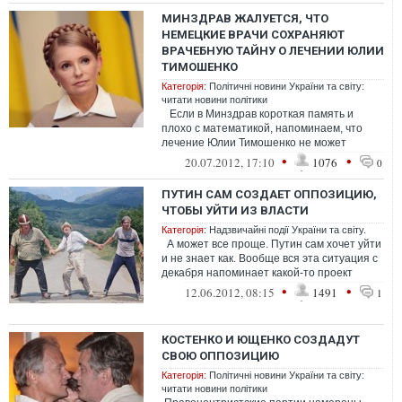
МИНЗДРАВ ЖАЛУЕТСЯ, ЧТО
НЕМЕЦКИЕ ВРАЧИ СОХРАНЯЮТ
ВРАЧЕБНУЮ ТАЙНУ О ЛЕЧЕНИИ ЮЛИИ
ТИМОШЕНКО
Категорія:
Політичні новини України та світу:
читати новини політики
Если в Минздрав короткая память и
плохо с математикой, напоминаем, что
лечение Юлии Тимошенко не может
длиться «почти три ...
•
•
20.07.2012, 17:10
1076
0
ПУТИН САМ СОЗДАЕТ ОППОЗИЦИЮ,
ЧТОБЫ УЙТИ ИЗ ВЛАСТИ
Категорія:
Надзвичайні події України та світу.
А может все проще. Путин сам хочет уйти
и не знает как. Вообще вся эта ситуация с
декабря напоминает какой-то проект
«Построй свою оппозицию». ...
•
•
12.06.2012, 08:15
1491
1
КОСТЕНКО И ЮЩЕНКО СОЗДАДУТ
СВОЮ ОППОЗИЦИЮ
Категорія:
Політичні новини України та світу:
читати новини політики