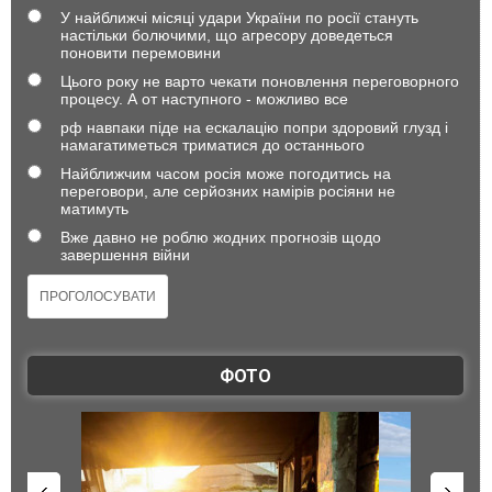
У найближчі місяці удари України по росії стануть
настільки болючими, що агресору доведеться
поновити перемовини
Цього року не варто чекати поновлення переговорного
процесу. А от наступного - можливо все
рф навпаки піде на ескалацію попри здоровий глузд і
намагатиметься триматися до останнього
Найближчим часом росія може погодитись на
переговори, але серйозних намірів росіяни не
матимуть
Вже давно не роблю жодних прогнозів щодо
завершення війни
ФОТО