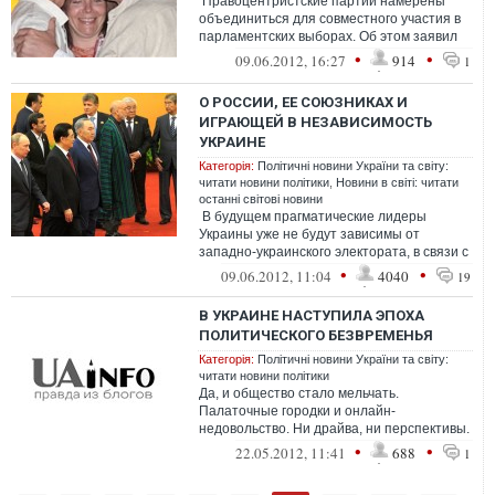
Правоцентристские партии намерены
объединиться для совместного участия в
парламентских выборах. Об этом заявил
лидер Украинской народной партии,...
•
•
09.06.2012, 16:27
914
1
О РОССИИ, ЕЕ СОЮЗНИКАХ И
ИГРАЮЩЕЙ В НЕЗАВИСИМОСТЬ
УКРАИНЕ
Категорія:
Політичні новини України та світу:
читати новини політики
,
Новини в світі: читати
останні світові новини
В будущем прагматические лидеры
Украины уже не будут зависимы от
западно-украинского электората, в связи с
логическим ослаблением национали...
•
•
09.06.2012, 11:04
4040
19
В УКРАИНЕ НАСТУПИЛА ЭПОХА
ПОЛИТИЧЕСКОГО БЕЗВРЕМЕНЬЯ
Категорія:
Політичні новини України та світу:
читати новини політики
Да, и общество стало мельчать.
Палаточные городки и онлайн-
недовольство. Ни драйва, ни перспективы.
О мелкости и мелочности политических
•
•
22.05.2012, 11:41
688
1
фигур и вовсе...