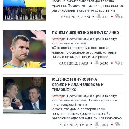
Картина вырисовывается достаточно
мрачная. Похоже, что украинцы полностью
разочарованы в своем государстве и в
людях, которые являются национальными
•
•
07.08.2012, 22:24
831
0
л...
ПОЧЕМУ ШЕВЧЕНКО КИНУЛ КЛИЧКО
Категорія:
Політичні новини України та світу:
читати новини політики
«Это новая партия, где есть новые
лидеры. В основном это люди, которые
никогда не были в политике ранее.
Наталья — очень целеустремленный
•
•
03.08.2012, 19:03
5030
8
человек, кот...
ЮЩЕНКО И ЯНУКОВИЧА
ОБЪЕДИНИЛА НЕЛЮБОВЬ К
ТИМОШЕНКО
Категорія:
Політичні новини України та світу:
читати новини політики
,
Новини суспільства:
читати соціальні новини
И хотя это давно растерявшему
популярность лидеру «оранжевой»
революции удастся едва ли, главную свою
задачу – напомнить о политическом
•
•
21.07.2012, 09:18
1803
7
бессилии оппоз...