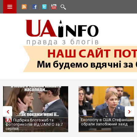
Експослу в США Стефанішині
Підбірка блогожаб та
обрали запобіжний захід
фотоприколів від UAINFO за 7
серпня