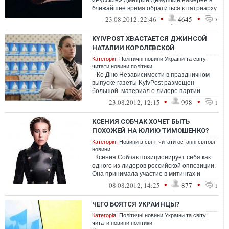
«Русские» Дмитрий Демушкин намерен в
ближайшее время обратиться к патриарху
Московскому и всея Руси Кириллу с пр...
•
•
23.08.2012, 22:46
4645
7
KYIVPOST ХВАСТАЕТСЯ ДЖИНСОЙ
НАТАЛИИ КОРОЛЕВСКОЙ
Категорія:
Політичні новини України та світу:
читати новини політики
Ко Дню Независимости в праздничном
выпуске газеты KyivPost размещен
большой материал о лидере партии
«Украина-Вперед» Наталье ...
•
•
23.08.2012, 12:15
998
1
КСЕНИЯ СОБЧАК ХОЧЕТ БЫТЬ
ПОХОЖЕЙ НА ЮЛИЮ ТИМОШЕНКО?
Категорія:
Новини в світі: читати останні світові
новини
Ксения Собчак позиционирует себя как
одного из лидеров российской оппозиции.
Она принимала участие в митингах и
акциях протеста под назван...
•
•
08.08.2012, 14:25
877
1
ЧЕГО БОЯТСЯ УКРАИНЦЫ?
Категорія:
Політичні новини України та світу:
читати новини політики