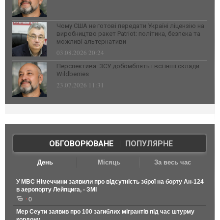
Чому США не готові передати Україні ліцензію на
виробництво ракет Patriot: політика, безпека та
можливі альтернативи
03.08.2026 20:24
Перспектива: ЗСУ добомблять і всі інші склади
Wildberries
23.07.2026 11:31
ОБГОВОРЮВАНЕ
|
ПОПУЛЯРНЕ
День
Місяць
За весь час
У МВС Німеччини заявили про відсутність зброї на борту Ан-124
в аеропорту Лейпцига, - ЗМІ
0
Мер Сеути заявив про 100 загиблих мігрантів під час штурму
кордону