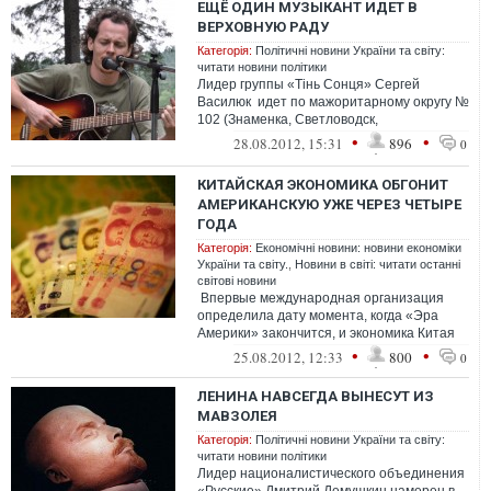
ЕЩЁ ОДИН МУЗЫКАНТ ИДЕТ В
ВЕРХОВНУЮ РАДУ
Категорія:
Політичні новини України та світу:
читати новини політики
Лидер группы «Тінь Сонця» Сергей
Василюк идет по мажоритарному округу №
102 (Знаменка, Светловодск,
Александровка, Онуфриевка, Новогородка
•
•
28.08.2012, 15:31
896
0
Киров...
КИТАЙСКАЯ ЭКОНОМИКА ОБГОНИТ
АМЕРИКАНСКУЮ УЖЕ ЧЕРЕЗ ЧЕТЫРЕ
ГОДА
Категорія:
Економічні новини: новини економіки
України та світу.
,
Новини в світі: читати останні
світові новини
Впервые международная организация
определила дату момента, когда «Эра
Америки» закончится, и экономика Китая
обгонит американскую экономику.&nbs...
•
•
25.08.2012, 12:33
800
0
ЛЕНИНА НАВСЕГДА ВЫНЕСУТ ИЗ
МАВЗОЛЕЯ
Категорія:
Політичні новини України та світу:
читати новини політики
Лидер националистического объединения