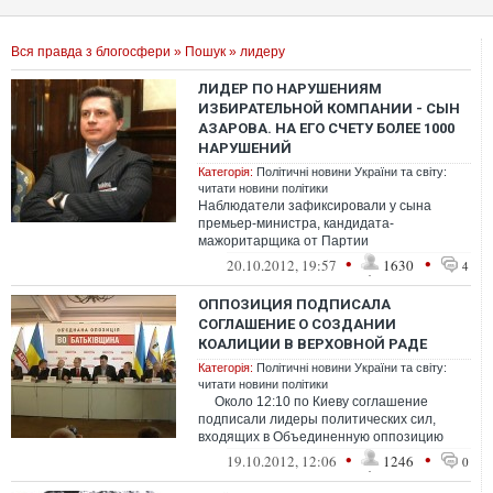
Вся правда з блогосфери
»
Пошук
» лидеру
ЛИДЕР ПО НАРУШЕНИЯМ
ИЗБИРАТЕЛЬНОЙ КОМПАНИИ - СЫН
АЗАРОВА. НА ЕГО СЧЕТУ БОЛЕЕ 1000
НАРУШЕНИЙ
Категорія:
Політичні новини України та світу:
читати новини політики
Наблюдатели зафиксировали у сына
премьер-министра, кандидата-
мажоритарщика от Партии
регионов Алексея Азарова более тысячи
•
•
20.10.2012, 19:57
1630
4
фактов нарушений ...
ОППОЗИЦИЯ ПОДПИСАЛА
СОГЛАШЕНИЕ О СОЗДАНИИ
КОАЛИЦИИ В ВЕРХОВНОЙ РАДЕ
Категорія:
Політичні новини України та світу:
читати новини політики
Около 12:10 по Киеву соглашение
подписали лидеры политических сил,
входящих в Объединенную оппозицию
«Батьківщина», и ВО «Своб...
•
•
19.10.2012, 12:06
1246
0