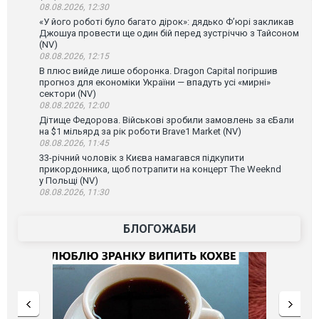
08.08.2026, 12:30
«У його роботі було багато дірок»: дядько Ф’юрі закликав
Джошуа провести ще один бій перед зустріччю з Тайсоном
(NV)
08.08.2026, 12:15
В плюс вийде лише оборонка. Dragon Capital погіршив
прогноз для економіки України — впадуть усі «мирні»
сектори (NV)
08.08.2026, 12:00
Дітище Федорова. Військові зробили замовлень за єБали
на $1 мільярд за рік роботи Brave1 Market (NV)
08.08.2026, 11:45
33-річний чоловік з Києва намагався підкупити
прикордонника, щоб потрапити на концерт The Weeknd
у Польщі (NV)
08.08.2026, 11:30
БЛОГОЖАБИ