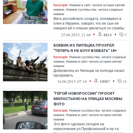
Категорія:
Новини в світі: читати останні світові
новини
,
Новини суспільства: читати соціальні
новини
Мать российского солдата, попавшего в
плен в Украине, говорит, что ее сын не
говорил ей о планах уволиться со службы
и что ставит под сомнения утвержд...
•
•
25.06.2015, 21:46
4814
7
БОЕВИК ИЗ ЛИПЕЦКА ПРОЗРЕЛ:
"ТЕПЕРЬ Я НЕ ХОЧУ ВОЕВАТЬ" 18+
Категорія:
Новини суспільства: читати соціальні
новини
,
Новини в світі: читати останні світові
новини
Доброволец из Липецка за полгода начал
прозревать
•
•
16.06.2015, 07:16
10087
13
"ГЕРОЙ НОВОРОССИИ" ПРОСИТ
МИЛОСТЫНЮ НА УЛИЦАХ МОСКВЫ.
ФОТО
Категорія:
Новини суспільства: читати соціальні
новини
,
Новини в світі: читати останні світові
новини
Это фото сделано сегодня на
пересечении ул.Профсоюзной и пр-та