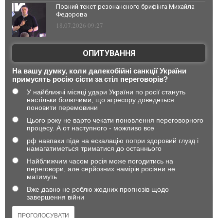
Повний текст резонансного брифінга Михайла
Федорова
18.07.2026 09:27
ОПИТУВАННЯ
На вашу думку, коли далекобійні санкції України
примусять росію сісти за стіл переговорів?
У найближчі місяці удари України по росії стануть
настільки болючими, що агресору доведеться
поновити перемовини
Цього року не варто чекати поновлення переговорного
процесу. А от наступного - можливо все
рф навпаки піде на ескалацію попри здоровий глузд і
намагатиметься триматися до останнього
Найближчим часом росія може погодитись на
переговори, але серйозних намірів росіяни не
матимуть
Вже давно не роблю жодних прогнозів щодо
завершення війни