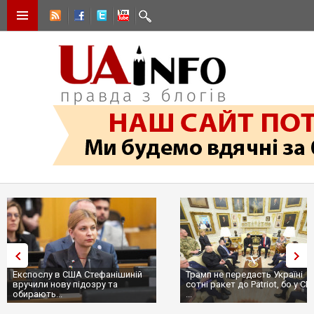
Експослу в США Стефанішиній
Трамп не передасть Україні
вручили нову підозру та
сотні ракет до Patriot, бо у С
обирають...
...