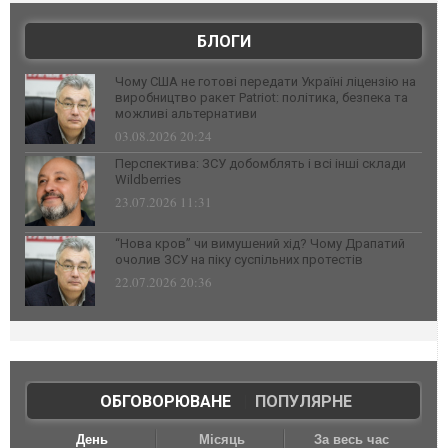
БЛОГИ
Чому США не готові передати Україні ліцензію на
виробництво ракет Patriot: політика, безпека та
можливі альтернативи
03.08.2026 20:24
Перспектива: ЗСУ добомблять і всі інші склади
Wildberries
23.07.2026 11:31
“Нова кров” чи вимушений хід? Чому Драпатий
очолив ЗСУ на піку суспільних протестів
22.07.2026 20:36
ОБГОВОРЮВАНЕ
|
ПОПУЛЯРНЕ
День
Місяць
За весь час