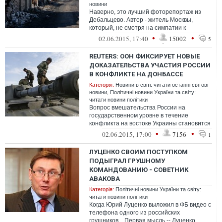
новини
Наверно, это лучший фоторепортаж из
Дебальцево. Автор - житель Москвы,
который, не смотря на симпатии к
"ополченцам", все же сделал довольно
•
•
02.06.2015, 17:40
15002
5
объективн...
REUTERS: ООН ФИКСИРУЕТ НОВЫЕ
ДОКАЗАТЕЛЬСТВА УЧАСТИЯ РОССИИ
В КОНФЛИКТЕ НА ДОНБАССЕ
Категорія:
Новини в світі: читати останні світові
новини
,
Політичні новини України та світу:
читати новини політики
Вопрос вмешательства России на
государственном уровне в течение
конфликта на востоке Украины становится
все более доказанным, однако
•
•
02.06.2015, 17:00
7156
1
неопровержимые пр...
ЛУЦЕНКО СВОИМ ПОСТУПКОМ
ПОДЫГРАЛ ГРУШНОМУ
КОМАНДОВАНИЮ - СОВЕТНИК
АВАКОВА
Категорія:
Політичні новини України та світу:
читати новини політики
Когда Юрий Луценко выложил в ФБ видео с
телефона одного из российских
грушников... Первая мысль -- Луценко