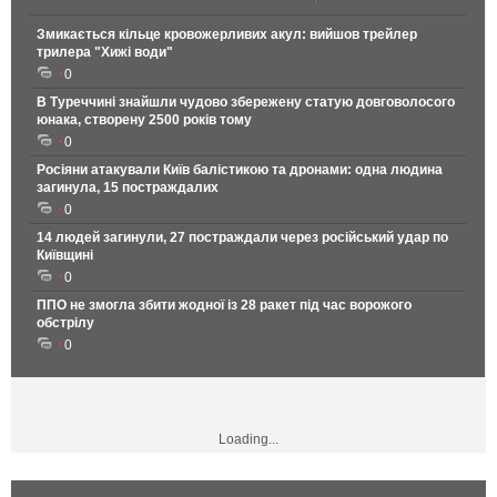
Змикається кільце кровожерливих акул: вийшов трейлер
трилера "Хижі води"
0
В Туреччині знайшли чудово збережену статую довговолосого
юнака, створену 2500 років тому
0
Росіяни атакували Київ балістикою та дронами: одна людина
загинула, 15 постраждалих
0
14 людей загинули, 27 постраждали через російський удар по
Київщині
0
ППО не змогла збити жодної із 28 ракет під час ворожого
обстрілу
0
Loading...