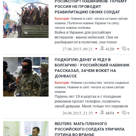
РОСЭКСПОРТ НАЕМНИКОВ. ПОЧЕМУ
РОССИЯ НЕ ПРОВОДИТ
РЕАБИЛИТАЦИЮ СВОИХ СОЛДАТ
Категорія:
Новини в світі: читати останні світові
новини
,
Політичні новини України та світу:
читати новини політики
Война в Украине для российских
ветеранов - манна небесная. Они не
разбираются в политике, они плохо
понимают, из-за чего все происходит, они
•
•
27.06.2015, 00:21
4120
0
мало знаю...
ПОДКОПЛЮ ДЕНЕГ И УЕДУ В
БОЛГАРИЮ - РОССИЙСКИЙ НАЕМНИК
РАССКАЗАЛ, ЗАЧЕМ ВОЮЕТ НА
ДОНБАССЕ
Категорія:
Новини суспільства: читати соціальні
новини
,
Новини в світі: читати останні світові
новини
Парень лет 19 в шортах и с походным
рюкзаком просит телефон, позвонить
своей девушке. Меня только что перевели
через КПП "Успенка - Матвеев Курган". А...
•
•
26.06.2015, 21:35
4654
9
REUTERS: МАТЬ ПЛЕННОГО
РОССИЙСКОГО СОЛДАТА УЛИЧИЛА
ПУТИНА ВО ВРАНЬЕ