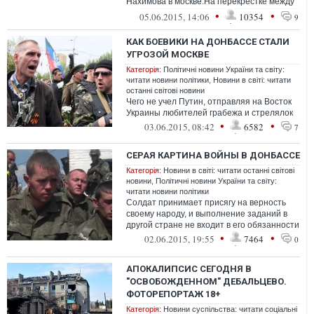
Нахимова в москве.На перекрестке между
машин ползает тело, решившее повоевать
•
•
05.06.2015, 14:06
10354
9
за "Новос...
КАК БОЕВИКИ НА ДОНБАССЕ СТАЛИ
УГРОЗОЙ МОСКВЕ
Категорія:
Політичні новини України та світу:
читати новини політики
,
Новини в світі: читати
останні світові новини
Чего не учел Путин, отправляя на Восток
Украины любителей грабежа и стрелялок
•
•
03.06.2015, 08:42
6582
7
СЕРАЯ КАРТИНА ВОЙНЫ В ДОНБАССЕ
Категорія:
Новини в світі: читати останні світові
новини
,
Політичні новини України та світу:
читати новини політики
Солдат принимает присягу на верность
своему народу, и выполнение заданий в
другой стране не входит в его обязанности
•
•
02.06.2015, 19:55
7464
0
АПОКАЛИПСИС СЕГОДНЯ В
"ОСВОБОЖДЕННОМ" ДЕБАЛЬЦЕВО.
ФОТОРЕПОРТАЖ 18+
Категорія:
Новини суспільства: читати соціальні