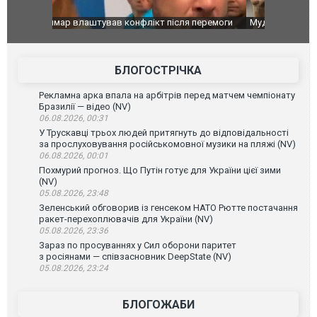
перемоги
Мудрик провів перший матч за "Челсі" після
Українські
допінгової дискваліфікації. ВІДЕО
під час лік
Франції
БЛОГОСТРІЧКА
Рекламна арка впала на арбітрів перед матчем чемпіонату
Бразилії — відео (NV)
06.08.2026, 00:31
У Трускавці трьох людей притягнуть до відповідальності
за прослуховування російськомовної музики на пляжі (NV)
06.08.2026, 00:01
Похмурий прогноз. Що Путін готує для України цієї зими
(NV)
05.08.2026, 23:48
Зеленський обговорив із генсеком НАТО Рютте постачання
ракет-перехоплювачів для України (NV)
05.08.2026, 23:36
Зараз по просуваннях у Сил оборони паритет
з росіянами — співзасновник DeepState (NV)
05.08.2026, 23:24
БЛОГОЖАБИ