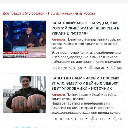
Вся правда з блогосфери
»
Пошук
» наемники из России
КАЗАНСКИЙ: МЫ НЕ ЗАБУДЕМ, КАК
РОССИЙСКИЕ "БРАТЬЯ" ВЕЛИ СЕБЯ В
УКРАИНЕ. ФОТО 18+
Категорія:
Новини суспільства: читати соціальні
новини
,
Новини в світі: читати останні світові
новини
Этот пост лучше не читать слабонервным,
и это предупреждение я вынес в начало
публикации не для привлечения внимания.
Если вид изуродованных трупов ук...
•
•
02.07.2015, 07:50
46938
100
КАЧЕСТВО НАЕМНИКОВ ИЗ РОССИИ
УПАЛО. ВМЕСТО ИДЕЙНЫХ "ЛЕВЫХ"
ЕДУТ УГОЛОВНИКИ - ИСТОЧНИК
Категорія:
Політичні новини України та світу:
читати новини політики
Наши сепаратисты перебрались из
Алчевска на базы отдыха Исаковского
водохранилища, откуда они иногда делают
набеги на ближайшие дачи
•
•
01.07.2015, 10:11
13117
10