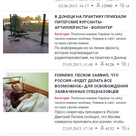
идиот. Вторая, тот кто ему эту запись
•
•
02.06.2015, 16:17
12980
18
перед...
В ДОНЕЦК НА ПРАКТИКУ ПРИЕХАЛИ
ПИТЕРСКИЕ КУРСАНТЫ-
АРТИЛЛЕРИСТЫ - ВОЛОНТЕР
Категорія:
Політичні новини України та світу:
читати новини політики
,
Новини в світі: читати
останні світові новини
По информации из-за линии фронта,
которая подтверждается
радиоперехватами, на практику в Донецк
приехали "питерские студенты".
•
•
25.05.2015, 11:48
9126
2
Михайловская военная ар...
FOXNEWS: ПЕСКОВ ЗАЯВИЛ, ЧТО
РОССИЯ «БУДЕТ ДЕЛАТЬ ВСЕ
ВОЗМОЖНОЕ» ДЛЯ ОСВОБОЖДЕНИЯ
ЗАХВАЧЕННЫХ СПЕЦНАЗОВЦЕВ
Категорія:
Політичні новини України та світу:
читати новини політики
,
Новини в світі: читати
останні світові новини
Пресс-секретарь президента России
Дмитрий Песков сообщил, что Москва
намерена приложить все усилия, чтобы
освободить военнослужащих Российской
•
•
22.05.2015, 17:30
6132
0
Федерац...