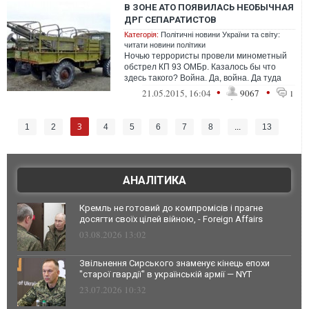
В ЗОНЕ АТО ПОЯВИЛАСЬ НЕОБЫЧНАЯ
ДРГ СЕПАРАТИСТОВ
Категорія:
Політичні новини України та світу:
читати новини політики
Ночью террористы провели минометный
обстрел КП 93 ОМБр. Казалось бы что
здесь такого? Война. Да, война. Да туда
прилетало и раньше
•
•
21.05.2015, 16:04
9067
1
3
1
2
4
5
6
7
8
...
13
АНАЛІТИКА
Кремль не готовий до компромісів і прагне
досягти своїх цілей війною, - Foreign Affairs
03.08.2026 13:02
Звільнення Сирського знаменує кінець епохи
"старої гвардії" в українській армії — NYT
23.07.2026 10:32