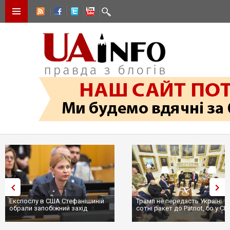
Експослу в США Стефанішиній
Трамп не передасть Україні
обрали запобіжний захід
сотні ракет до Patriot, бо у С
...