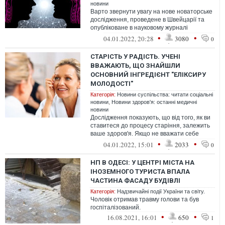
новини
Варто звернути увагу на нове новаторське
дослідження, проведене в Швейцарії та
опубліковане в науковому журналі
Neuroimage.
•
•
04.01.2022, 20:28
3080
0
СТАРІСТЬ У РАДІСТЬ. УЧЕНІ
ВВАЖАЮТЬ, ЩО ЗНАЙШЛИ
ОСНОВНИЙ ІНГРЕДІЄНТ "ЕЛІКСИРУ
МОЛОДОСТІ"
Категорія:
Новини суспільства: читати соціальні
новини
,
Новини здоров'я: останні медичні
новини
Дослідження показують, що від того, як ви
ставитеся до процесу старіння, залежить
ваше здоров'я. Якщо не вважати себе
молодим у старості, це може приз...
•
•
04.01.2022, 15:01
2033
0
НП В ОДЕСІ: У ЦЕНТРІ МІСТА НА
ІНОЗЕМНОГО ТУРИСТА ВПАЛА
ЧАСТИНА ФАСАДУ БУДІВЛІ
Категорія:
Надзвичайні події України та світу.
Чоловік отримав травму голови та був
госпіталізований.
•
•
16.08.2021, 16:01
650
1