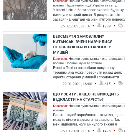
Категорія:
Новини суспільства: читати соціальні
новини
,
Надзвичайні події України та світу.
У Києві з вікна багатоповерхового будинку
викинули старий диван. В результаті він
застряг на каштані на рівні п'ятого поверху
і висить там десять днів...
•
•
26.02.2021, 21:16
1289
5
БЕЗСМЕРТЯ ЗАМОВЛЯЛИ?
КИТАЙСЬКІ ВЧЕНІ НАВЧИЛИСЯ
СПОВІЛЬНЮВАТИ СТАРІННЯ У
МИШЕЙ
Категорія:
Новини суспільства: читати соціальні
новини
,
Новини науки та техніки
Вчені з Пекіна розробили нову генну
терапію, яка може повернути назад деякі
ефекти старіння у мишей і продовжити
тривалість їхнього життя. Очікується,...
•
•
22.01.2021, 18:00
615
0
ЩО РОБИТИ, ЯКЩО НЕ ВИХОДИТЬ
ВІДКЛАСТИ НА СТАРІСТЬ?
Категорія:
Новини суспільства: читати соціальні
новини
Багато людей заробляють так мало, що не
можуть нічого відкласти на старість. Так
мені відповіли, коли минулого тижня я
написав про необхідність заощад...
•
•
26.10.2020, 21:16
1478
4