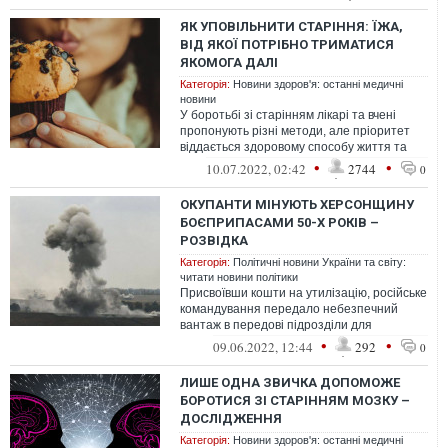
ЯК УПОВІЛЬНИТИ СТАРІННЯ: ЇЖА,
ВІД ЯКОЇ ПОТРІБНО ТРИМАТИСЯ
ЯКОМОГА ДАЛІ
Категорія:
Новини здоров'я: останні медичні
новини
У боротьбі зі старінням лікарі та вчені
пропонують різні методи, але пріоритет
віддається здоровому способу життя та
правильному харчуванню
•
•
10.07.2022, 02:42
2744
0
ОКУПАНТИ МІНУЮТЬ ХЕРСОНЩИНУ
БОЄПРИПАСАМИ 50-Х РОКІВ –
РОЗВІДКА
Категорія:
Політичні новини України та світу:
читати новини політики
Присвоївши кошти на утилізацію, російське
командування передало небезпечний
вантаж в передові підрозділи для
мінування оборонних позицій.
•
•
09.06.2022, 12:44
292
0
ЛИШЕ ОДНА ЗВИЧКА ДОПОМОЖЕ
БОРОТИСЯ ЗІ СТАРІННЯМ МОЗКУ –
ДОСЛІДЖЕННЯ
Категорія:
Новини здоров'я: останні медичні