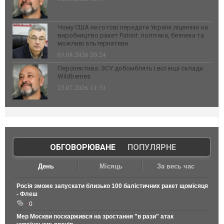
Чому США не готові передати Україні ліцензію на
виробництво ракет Patriot: політика, безпека та
можливі альтернативи
03.08.2026 20:24
Перспектива: ЗСУ добомблять і всі інші склади
Wildberries
23.07.2026 11:31
ОБГОВОРЮВАНЕ
|
ПОПУЛЯРНЕ
День
Місяць
За весь час
Росія зможе запускати близько 100 балістичних ракет щомісяця
- Флеш
0
Мер Москви поскаржився на зростання "в рази" атак