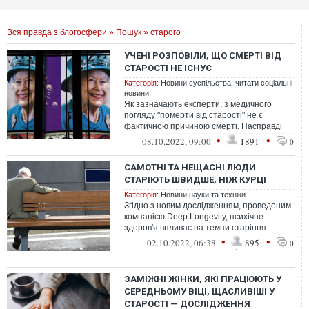
Вся правда з блогосфери
»
Пошук
» старого
УЧЕНІ РОЗПОВІЛИ, ЩО СМЕРТІ ВІД
СТАРОСТІ НЕ ІСНУЄ
Категорія:
Новини суспільства: читати соціальні
новини
Як зазначають експерти, з медичного
погляду "померти від старості" не є
фактичною причиною смерті. Насправді
під цією фразою криється: помер через
•
•
08.10.2022, 09:00
1891
0
уск...
САМОТНІ ТА НЕЩАСНІ ЛЮДИ
СТАРІЮТЬ ШВИДШЕ, НІЖ КУРЦІ
Категорія:
Новини науки та техніки
Згідно з новим дослідженням, проведеним
компанією Deep Longevity, психічне
здоров'я впливає на темпи старіння
сильніше, ніж куріння та деякі захворюва...
•
•
02.10.2022, 06:38
895
0
ЗАМІЖНІ ЖІНКИ, ЯКІ ПРАЦЮЮТЬ У
СЕРЕДНЬОМУ ВІЦІ, ЩАСЛИВІШІ У
СТАРОСТІ — ДОСЛІДЖЕННЯ