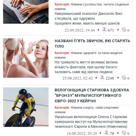
Категорія:
Новини суспільства: читати соціальні
новини
Американський психолог Джоселін Вікл
з’ясувала, що одружені
працюючі жінки, мають менше шансів
зіткнутися з депресією у похилому віці.
•
•
22.09.2022, 19:44
671
0
НАЗВАНІ П'ЯТЬ ЗВИЧОК, ЯКІ СТАРЯТЬ
ТІЛО
Категорія:
Новини здоров'я: останні медичні
новини
На тривалість життя впливає велика
кількість факторів, при цьому багато
залежить саме від звичок людини
•
•
25.08.2022, 02:42
2248
0
ВЕЛОГОНЩИЦЯ СТАРІКОВА ЗДОБУЛА
"БРОНЗУ" МУЛЬТИСПОРТИВНОГО
ЄВРО-2022 У КЕЙРІНІ
Категорія:
Новини спорту: свіжі спортивні
новини
Українська велогонщиця Олена Старікова
завершила виступ на Мультиспортивному
чемпіонаті Європи в Мюнхені (Німеччина)
другою нагородою.
•
•
16.08.2022, 20:20
78
0