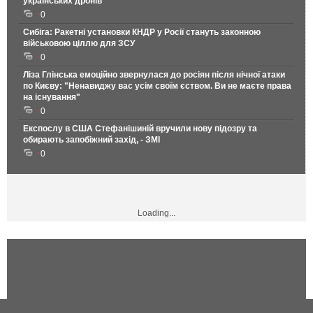
українських дронів
0
Сибіга: Ракетні установки КНДР у Росії стануть законною
військовою ціллю для ЗСУ
0
Ліза Глінська емоційно звернулася до росіян після нічної атаки
по Києву: "Ненавиджу вас усім своїм єством. Ви не маєте права
на існування"
0
Експослу в США Стефанішиній вручили нову підозру та
обирають запобіжний захід, - ЗМІ
0
Loading...