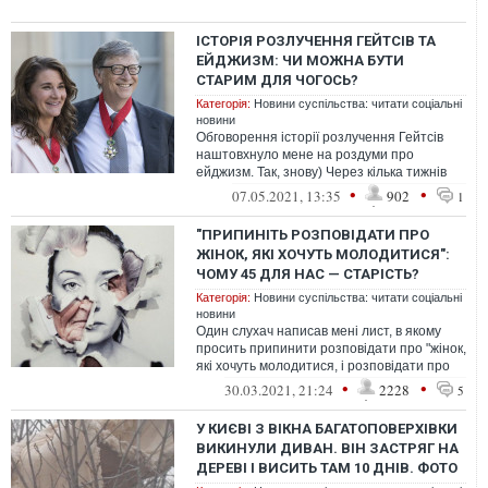
ІСТОРІЯ РОЗЛУЧЕННЯ ГЕЙТСІВ ТА
ЕЙДЖИЗМ: ЧИ МОЖНА БУТИ
СТАРИМ ДЛЯ ЧОГОСЬ?
Категорія:
Новини суспільства: читати соціальні
новини
Обговорення історії розлучення Гейтсів
наштовхнуло мене на роздуми про
ейджизм. Так, знову) Через кілька тижнів
мені виповниться 40 років, тому це над...
•
•
07.05.2021, 13:35
902
1
"ПРИПИНІТЬ РОЗПОВІДАТИ ПРО
ЖІНОК, ЯКІ ХОЧУТЬ МОЛОДИТИСЯ":
ЧОМУ 45 ДЛЯ НАС — СТАРІСТЬ?
Категорія:
Новини суспільства: читати соціальні
новини
Один слухач написав мені лист, в якому
просить припинити розповідати про "жінок,
які хочуть молодитися, і розповідати про
реальні проблеми, про те, що...
•
•
30.03.2021, 21:24
2228
5
У КИЄВІ З ВІКНА БАГАТОПОВЕРХІВКИ
ВИКИНУЛИ ДИВАН. ВІН ЗАСТРЯГ НА
ДЕРЕВІ І ВИСИТЬ ТАМ 10 ДНІВ. ФОТО