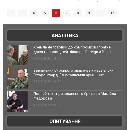
6
1
...
4
5
7
8
9
...
15
АНАЛІТИКА
Кремль не готовий до компромісів і прагне
досягти своїх цілей війною, - Foreign Affairs
03.08.2026 13:02
Звільнення Сирського знаменує кінець епохи
"старої гвардії" в українській армії — NYT
23.07.2026 10:32
Повний текст резонансного брифінга Михайла
Федорова
18.07.2026 09:27
ОПИТУВАННЯ