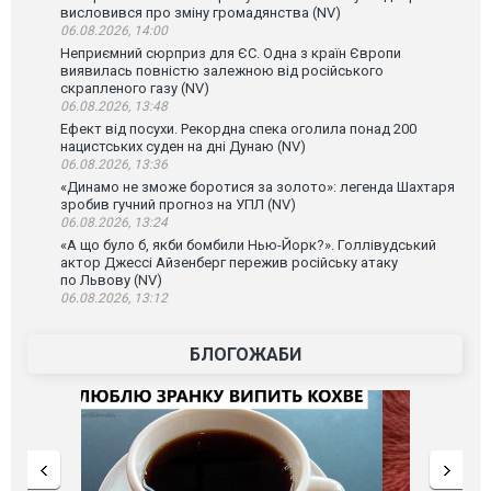
висловився про зміну громадянства (NV)
06.08.2026, 14:00
Неприємний сюрприз для ЄС. Одна з країн Європи
виявилась повністю залежною від російського
скрапленого газу (NV)
06.08.2026, 13:48
Ефект від посухи. Рекордна спека оголила понад 200
нацистських суден на дні Дунаю (NV)
06.08.2026, 13:36
«Динамо не зможе боротися за золото»: легенда Шахтаря
зробив гучний прогноз на УПЛ (NV)
06.08.2026, 13:24
«А що було б, якби бомбили Нью-Йорк?». Голлівудський
актор Джессі Айзенберг пережив російську атаку
по Львову (NV)
06.08.2026, 13:12
БЛОГОЖАБИ