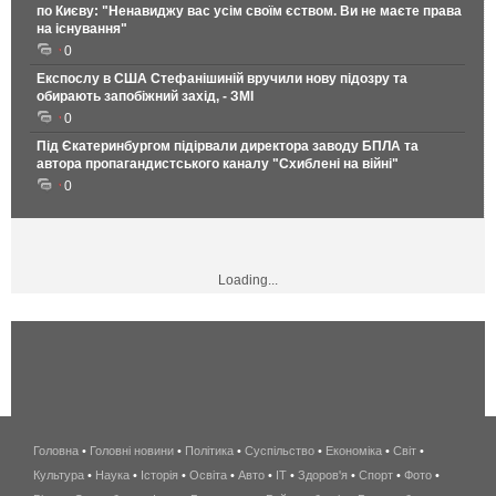
по Києву: "Ненавиджу вас усім своїм єством. Ви не маєте права
на існування"
0
Експослу в США Стефанішиній вручили нову підозру та
обирають запобіжний захід, - ЗМІ
0
Під Єкатеринбургом підірвали директора заводу БПЛА та
автора пропагандистського каналу "Схиблені на війні"
0
Loading...
Головна
•
Головні новини
•
Політика
•
Суспільство
•
Економіка
беспроводной
•
Світ
•
Культура
•
Наука
•
Історія
•
Освіта
•
Авто
•
IT
•
Здоров'я
интернет
•
Спорт
•
Фото
•