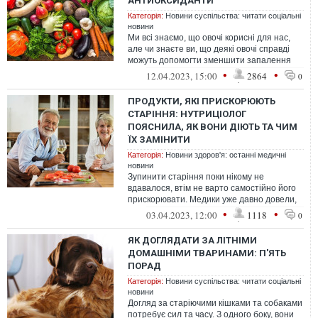
АНТИОКСИДАНТИ
Категорія:
Новини суспільства: читати соціальні
новини
Ми всі знаємо, що овочі корисні для нас,
але чи знаєте ви, що деякі овочі справді
можуть допомогти зменшити запалення
та уповільнити процес старіння?
•
•
12.04.2023, 15:00
2864
0
ПРОДУКТИ, ЯКІ ПРИСКОРЮЮТЬ
СТАРІННЯ: НУТРИЦІОЛОГ
ПОЯСНИЛА, ЯК ВОНИ ДІЮТЬ ТА ЧИМ
ЇХ ЗАМІНИТИ
Категорія:
Новини здоров'я: останні медичні
новини
Зупинити старіння поки нікому не
вдавалося, втім не варто самостійно його
прискорювати. Медики уже давно довели,
що їжа значно впливає на цей процес. ...
•
•
03.04.2023, 12:00
1118
0
ЯК ДОГЛЯДАТИ ЗА ЛІТНІМИ
ДОМАШНІМИ ТВАРИНАМИ: П'ЯТЬ
ПОРАД
Категорія:
Новини суспільства: читати соціальні
новини
Догляд за старіючими кішками та собаками
потребує сил та часу. З одного боку, вони