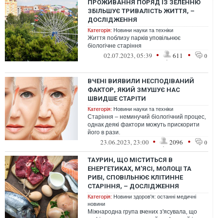
ПРОЖИВАННЯ ПОРЯД ІЗ ЗЕЛЕННЮ
ЗБІЛЬШУЄ ТРИВАЛІСТЬ ЖИТТЯ, –
ДОСЛІДЖЕННЯ
Категорія:
Новини науки та техніки
Життя поблизу парків уповільнює
біологічне старіння
•
•
02.07.2023, 05:39
611
0
ВЧЕНІ ВИЯВИЛИ НЕСПОДІВАНИЙ
ФАКТОР, ЯКИЙ ЗМУШУЄ НАС
ШВИДШЕ СТАРІТИ
Категорія:
Новини науки та техніки
Старіння – неминучий біологічний процес,
однак деякі фактори можуть прискорити
його в рази.
•
•
23.06.2023, 23:00
2096
0
ТАУРИН, ЩО МІСТИТЬСЯ В
ЕНЕРГЕТИКАХ, М'ЯСІ, МОЛОЦІ ТА
РИБІ, СПОВІЛЬНЮЄ КЛІТИННЕ
СТАРІННЯ, – ДОСЛІДЖЕННЯ
Категорія:
Новини здоров'я: останні медичні
новини
Міжнародна група вчених з'ясувала, що