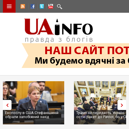
Експослу в США Стефанішиній
Трамп не передасть Україні
обрали запобіжний захід
сотні ракет до Patriot, бо у С
...