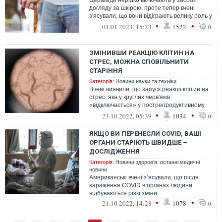
Цераміди нерідко включають у засоби
догляду за шкірою, проте тепер вчені
з'ясували, що вони відіграють велику роль у
послаблюванні м'язів у міру старі...
•
•
01.01.2023, 15:23
1522
0
ЗМІНИВШИ РЕАКЦІЮ КЛІТИН НА
СТРЕС, МОЖНА СПОВІЛЬНИТИ
СТАРІННЯ
Категорія:
Новини науки та техніки
Вчені виявили, що запуск реакції клітин на
стрес, яка у круглих черв'яків
«відключається» у пострепродуктивному
віці, дозволяє уповільнити старіння та...
•
•
23.10.2022, 05:39
1034
0
ЯКЩО ВИ ПЕРЕНЕСЛИ COVID, ВАШІ
ОРГАНИ СТАРІЮТЬ ШВИДШЕ –
ДОСЛІДЖЕННЯ
Категорія:
Новини здоров'я: останні медичні
новини
Американські вчені з’ясували, що після
зараження COVID в органах людини
відбуваються різкі зміни.
•
•
21.10.2022, 14:28
1078
0