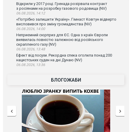
Відкрили у 2017 році. Гренада розірвала контракт
з росіянами на розробку газового родовища (NV)
06.08.2026, 14:12
«Потрібно залишити Україну». Гімнаст Ковтун відверто
висловився про зміну громадянства (NV)
06.08.2026, 14:00
Неприємний сюрприз для ЄС. Одна з країн Європи
виявилась повністю залежною від російського
скрапленого газу (NV)
06.08.2026, 13:48
Ефект від посухи. Рекордна спека оголила понад 200
нацистських суден на дні Дунаю (NV)
06.08.2026, 13:36
БЛОГОЖАБИ