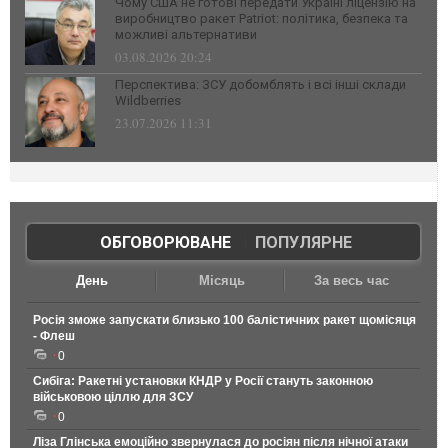
Чому США не готові передати Україні ліцензію на
виробництво ракет Patriot: політика, безпека та
можливі альтернативи
03.08.2026 20:24
Перспектива: ЗСУ добомблять і всі інші склади
Wildberries
23.07.2026 11:31
ОБГОВОРЮВАНЕ
|
ПОПУЛЯРНЕ
День
Місяць
За весь час
Росія зможе запускати близько 100 балістичних ракет щомісяця
- Флеш
0
Сибіга: Ракетні установки КНДР у Росії стануть законною
військовою ціллю для ЗСУ
0
Ліза Глінська емоційно звернулася до росіян після нічної атаки