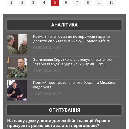
5
1
2
3
4
6
7
8
...
15
АНАЛІТИКА
Кремль не готовий до компромісів і прагне
досягти своїх цілей війною, - Foreign Affairs
03.08.2026 13:02
Звільнення Сирського знаменує кінець епохи
"старої гвардії" в українській армії — NYT
23.07.2026 10:32
Повний текст резонансного брифінга Михайла
Федорова
18.07.2026 09:27
ОПИТУВАННЯ
На вашу думку, коли далекобійні санкції України
примусять росію сісти за стіл переговорів?