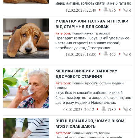
менш активні, воліють спати, а не бігати по
дому. З іншого боку, у ...
•
•
12.02.2023, 22:49
936
0
У США ПОЧАЛИ ТЕСТУВАТИ ПІГУЛКИ
ВІД СТАРІННЯ ДЛЯ СОБАК
Категорія:
Новини науки та техніки
Препарат компанії Loyal, який уповільнює
настання старості та вікових хвороб,
перейшов до стадії тестування.
•
•
18.01.2023, 18:00
465
0
МЕДИКИ ВИЯВИЛИ ЗАПОРУКУ
ЗДОРОВОГО СТАРІННЯ
Категорія:
Новини здоров'я: останні медичні
новини
Існує безліч способів забезпечити собі
більш комфортне та здорове старіння, але
цього разу медики з Національних
інститутів охорони здоров'я США знайш...
•
•
08.01.2023, 20:12
1789
0
ВЧЕНІ ДІЗНАЛИСЯ, ЧОМУ З ВІКОМ
М'ЯЗИ СЛАБШАЮТЬ
Категорія:
Новини науки та техніки