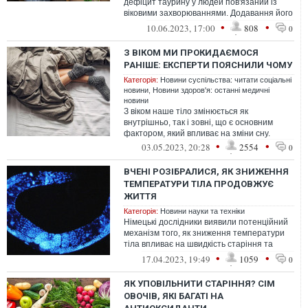
дефіцит таурину у людей пов'язаний із
віковими захворюваннями. Додавання його
в їжу продовжило життя мишам, хроб...
•
•
10.06.2023, 17:00
808
0
З ВІКОМ МИ ПРОКИДАЄМОСЯ
РАНІШЕ: ЕКСПЕРТИ ПОЯСНИЛИ ЧОМУ
Категорія:
Новини суспільства: читати соціальні
новини
,
Новини здоров'я: останні медичні
новини
З віком наше тіло змінюється як
внутрішньо, так і зовні, що є основним
фактором, який впливає на зміни сну.
•
•
03.05.2023, 20:28
2554
0
ВЧЕНІ РОЗІБРАЛИСЯ, ЯК ЗНИЖЕННЯ
ТЕМПЕРАТУРИ ТІЛА ПРОДОВЖУЄ
ЖИТТЯ
Категорія:
Новини науки та техніки
Німецькі дослідники виявили потенційний
механізм того, як зниження температури
тіла впливає на швидкість старіння та
вікові зміни в обміні білків
•
•
17.04.2023, 19:49
1059
0
ЯК УПОВІЛЬНИТИ СТАРІННЯ? СІМ
ОВОЧІВ, ЯКІ БАГАТІ НА