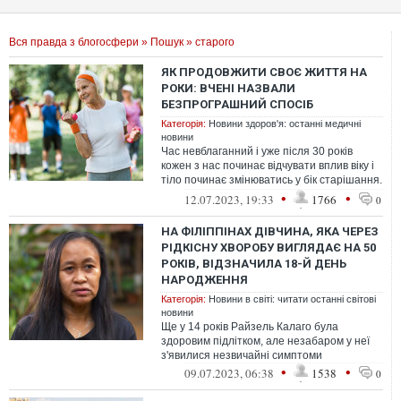
Вся правда з блогосфери
»
Пошук
» старого
ЯК ПРОДОВЖИТИ СВОЄ ЖИТТЯ НА
РОКИ: ВЧЕНІ НАЗВАЛИ
БЕЗПРОГРАШНИЙ СПОСІБ
Категорія:
Новини здоров'я: останні медичні
новини
Час невблаганний і уже після 30 років
кожен з нас починає відчувати вплив віку і
тіло починає змінюватись у бік старішання.
Зупинити цей процес неможл...
•
•
12.07.2023, 19:33
1766
0
НА ФІЛІППІНАХ ДІВЧИНА, ЯКА ЧЕРЕЗ
РІДКІСНУ ХВОРОБУ ВИГЛЯДАЄ НА 50
РОКІВ, ВІДЗНАЧИЛА 18-Й ДЕНЬ
НАРОДЖЕННЯ
Категорія:
Новини в світі: читати останні світові
новини
Ще у 14 років Райзель Калаго була
здоровим підлітком, але незабаром у неї
з'явилися незвичайні симптоми
•
•
09.07.2023, 06:38
1538
0