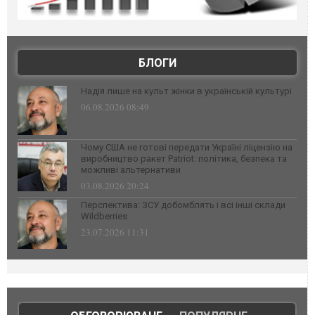
БЛОГИ
Надія лише на культ жінки в українській культурі
06.08.2026 08:49
Чому США не готові передати Україні ліцензію на
виробництво ракет Patriot: політика, безпека та
можливі альтернативи
03.08.2026 20:24
Перспектива: ЗСУ добомблять і всі інші склади
Wildberries
23.07.2026 11:31