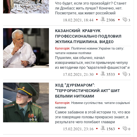
Что будет, если это произойдёт? Станет
ли Донбасс жить лучше? Конечно, нет.
Посмотрите, как живет российский
Донбасс в Ростовской области
•
•
18.02.2021, 18:44
2306
3
КАЗАНСКИЙ: КРАВЧУК
ПРОФЕССИОНАЛЬНО ПОДЛОВИЛ
ЖУЛИКА ПУШИЛИНА. ВИДЕО
Категорія:
Політичні новини України та світу:
читати новини політики
Пушилин, как обычно, начал
изворачиваться, нести привычную чепуху
из методички про "карателей-фашистов" и
дважды ушел от прямого ответа
•
•
17.02.2021, 21:30
3533
3
ХОД "ДУРЕМАРОМ":
"ТЕРРОРИСТИЧЕСКИЙ АКТ" ШИТ
БЕЛЫМИ НИТКАМИ
Категорія:
Новини суспільства: читати соціальні
новини
Самое забавное в этой истории то, что все
эти говорящие головы прекрасно знают, в
результате чего погибают главари
бандитских шаек оккупированного Дон...
•
•
15.02.2021, 23:16
1563
0