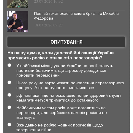
23.07.2026 10:32
Повний текст резонансного брифінга Михайла
Федорова
18.07.2026 09:27
ОПИТУВАННЯ
На вашу думку, коли далекобійні санкції України
примусять росію сісти за стіл переговорів?
У найближчі місяці удари України по росії стануть
настільки болючими, що агресору доведеться
поновити перемовини
Цього року не варто чекати поновлення переговорного
процесу. А от наступного - можливо все
рф навпаки піде на ескалацію попри здоровий глузд і
намагатиметься триматися до останнього
Найближчим часом росія може погодитись на
переговори, але серйозних намірів росіяни не
матимуть
Вже давно не роблю жодних прогнозів щодо
завершення війни