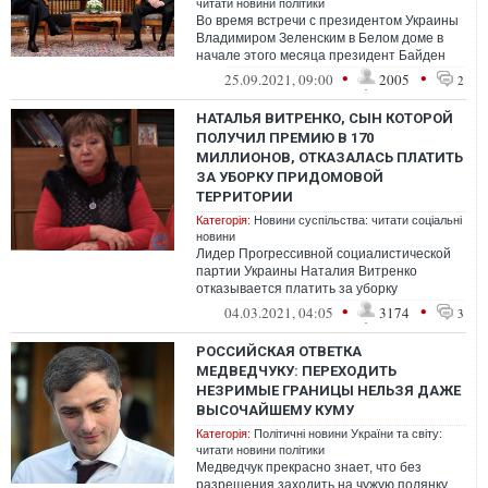
читати новини політики
Во время встречи с президентом Украины
Владимиром Зеленским в Белом доме в
начале этого месяца президент Байден
выразил «твердое намерение»
•
•
25.09.2021, 09:00
2005
2
поддержива...
НАТАЛЬЯ ВИТРЕНКО, СЫН КОТОРОЙ
ПОЛУЧИЛ ПРЕМИЮ В 170
МИЛЛИОНОВ, ОТКАЗАЛАСЬ ПЛАТИТЬ
ЗА УБОРКУ ПРИДОМОВОЙ
ТЕРРИТОРИИ
Категорія:
Новини суспільства: читати соціальні
новини
Лидер Прогрессивной социалистической
партии Украины Наталия Витренко
отказывается платить за уборку
придомовой территории, мотивируя это
•
•
04.03.2021, 04:05
3174
3
тем, что "в э...
РОССИЙСКАЯ ОТВЕТКА
МЕДВЕДЧУКУ: ПЕРЕХОДИТЬ
НЕЗРИМЫЕ ГРАНИЦЫ НЕЛЬЗЯ ДАЖЕ
ВЫСОЧАЙШЕМУ КУМУ
Категорія:
Політичні новини України та світу:
читати новини політики
Медведчук прекрасно знает, что без
разрешения заходить на чужую полянку