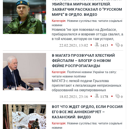
УБИЙСТВА МИРНЫХ ЖИТЕЛЕЙ.
ЗАХВАТЧИК РАССКАЗАЛ О "РУССКОМ
МИРЕ" В ОРДЛО. ВИДЕО
Категорія:
Новини суспільства: читати соціальні
новини
Новиков "не зря повоевал на Донбассе,
прибарахлился и вовремя оттуда свалил, а
в той клоаке, которую он там усторил,
теперь живут и мучаются обычные ж...
•
•
22.02.2021, 13:02
1413
0
В МАГАТЭ ПРОЗВУЧАЛ ХЛЕСТКИЙ
ФЕЙСПАЛМ – БЛОГЕР О НОВОМ
ФЕЙКЕ РОСПРОПАГАНДЫ
Категорія:
Політичні новини України та світу:
читати новини політики
МАГАТЭ с легкой подачи Грызлова
приплетают к легализации непризнанных
образований на оккупированных
территориях, через некие юридические
•
•
18.02.2021, 23:16
1178
0
отношения
ВОТ ЧТО ЖДЕТ ОРДЛО, ЕСЛИ РОССИЯ
ЕГО ВСЕ ЖЕ АННЕКСИРУЕТ –
КАЗАНСКИЙ. ВИДЕО
Категорія:
Новини суспільства: читати соціальні
новини