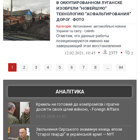
В ОККУПИРОВАННОМ ЛУГАНСКЕ
ИЗОБРЕЛИ "НОВЕЙШУЮ"
ТЕХНОЛОГИЮ "АСФАЛЬТИРОВАНИЯ"
ДОРОГ. ФОТО
Категорія:
Автоновини: автомобільні новини
України та світу.- UAinfo
Отметим, что данные работы
позиционируются именно как
завершающий этап восстановления
дорожного покрытия, а не в качестве его
•
•
12.02.2021, 10:45
2377
2
основы. При этом "руково...
1
2
3
4
5
6
7
8
...
94
АНАЛІТИКА
Кремль не готовий до компромісів і прагне
досягти своїх цілей війною, - Foreign Affairs
03.08.2026 13:02
Звільнення Сирського знаменує кінець епохи
"старої гвардії" в українській армії — NYT