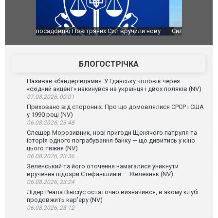
чили нову
Сили оборони уразили Ярославський НПЗ:
Неймар вла
губернатор регіону заявив про наймасштабнішу
"Сантоса".
атаку. ВІДЕО
БЛОГОСТРІЧКА
Називав «бандерівцями». У Гданську чоловік через
«східний акцент» накинувся на українця і двох поляків (NV)
07.08.2026, 00:01
Приховано від сторонніх. Про що домовлялися СРСР і США
у 1990 році (NV)
06.08.2026, 23:48
Слешер Морозивник, нові пригоди Щенячого патруля та
історія одного пограбування банку — що дивитись у кіно
цього тижня (NV)
06.08.2026, 23:36
Зеленський та його оточення намагалися уникнути
вручення підозри Стефанішиній — Железняк (NV)
06.08.2026, 23:24
Лідер Реала Вінісіус остаточно визначився, в якому клубі
продовжить кар'єру (NV)
06.08.2026, 23:12