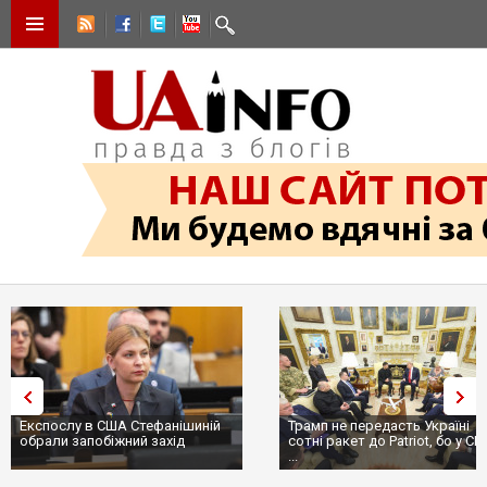
Експослу в США Стефанішиній
Трамп не передасть Україні
обрали запобіжний захід
сотні ракет до Patriot, бо у С
...