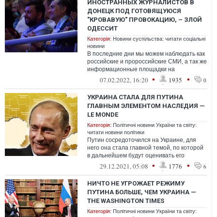
ИНОСТРАННЫХ ЖУРНАЛИСТОВ В
ДОНЕЦК ПОД ГОТОВЯЩУЮСЯ
"КРОВАВУЮ" ПРОВОКАЦИЮ, – ЗЛОЙ
ОДЕССИТ
Категорія:
Новини суспільства: читати соціальні
новини
В последние дни мы можем наблюдать как
российские и пророссийские СМИ, а так же
информационные площадки на
оккупированных территориях Донбасса
•
•
07.02.2022, 16:20
1935
0
генерир...
УКРАИНА СТАЛА ДЛЯ ПУТИНА
ГЛАВНЫМ ЭЛЕМЕНТОМ НАСЛЕДИЯ —
LE MONDE
Категорія:
Політичні новини України та світу:
читати новини політики
Путин сосредоточился на Украине, для
него она стала главной темой, по которой
в дальнейшем будут оценивать его
правление.
•
•
29.12.2021, 05:08
1776
6
НИЧТО НЕ УГРОЖАЕТ РЕЖИМУ
ПУТИНА БОЛЬШЕ, ЧЕМ УКРАИНА —
THE WASHINGTON TIMES
Категорія:
Політичні новини України та світу: