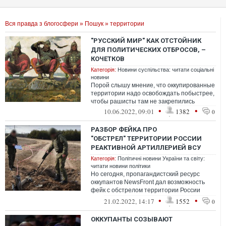
Вся правда з блогосфери
»
Пошук
» территории
"РУССКИЙ МИР" КАК ОТСТОЙНИК
ДЛЯ ПОЛИТИЧЕСКИХ ОТБРОСОВ, –
КОЧЕТКОВ
Категорія:
Новини суспільства: читати соціальні
новини
Порой слышу мнение, что оккупированные
территории надо освобождать побыстрее,
чтобы рашисты там не закрепились
•
•
10.06.2022, 09:01
1382
0
РАЗБОР ФЕЙКА ПРО
"ОБСТРЕЛ" ТЕРРИТОРИИ РОССИИ
РЕАКТИВНОЙ АРТИЛЛЕРИЕЙ ВСУ
Категорія:
Політичні новини України та світу:
читати новини політики
Но сегодня, пропагандистский ресурс
оккупантов NewsFront дал возможность
фейк с обстрелом территории России
изучить детальнее и разобрать его "по
•
•
21.02.2022, 14:17
1552
0
кост...
ОККУПАНТЫ СОЗЫВАЮТ