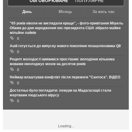
ОБГОВОРЮВАНЕ
|
ПОПУЛЯРНЕ
День
Місяць
За весь час
"65 років ніколи не виглядали краще", - фото-привітання Мішель
Обами до дня народження екс-президента США зібрало майже
мільйон лайків
0
Audi готується до випуску нового покоління позашляховика Q8
0
Рецепт молодості виявився простішим: володіння кількома
мовами омолоджує мозок на десяток років
0
Неймар влаштував конфлікт після перемоги "Сантоса". ВІДЕО
0
Достатньо було погладити: лемури на Мадагаскарі стали
жертвами людського вірусу
0
Loading...