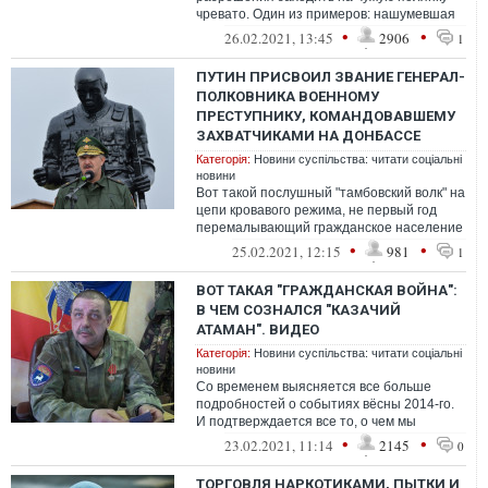
чревато. Один из примеров: нашумевшая
история об убийстве в ЦАР
•
•
26.02.2021, 13:45
2906
1
ПУТИН ПРИСВОИЛ ЗВАНИЕ ГЕНЕРАЛ-
ПОЛКОВНИКА ВОЕННОМУ
ПРЕСТУПНИКУ, КОМАНДОВАВШЕМУ
ЗАХВАТЧИКАМИ НА ДОНБАССЕ
Категорія:
Новини суспільства: читати соціальні
новини
Вот такой послушный "тамбовский волк" на
цепи кровавого режима, не первый год
перемалывающий гражданское население
гусеницами войн. Лицо российской ар...
•
•
25.02.2021, 12:15
981
1
ВОТ ТАКАЯ "ГРАЖДАНСКАЯ ВОЙНА":
В ЧЕМ СОЗНАЛСЯ "КАЗАЧИЙ
АТАМАН". ВИДЕО
Категорія:
Новини суспільства: читати соціальні
новини
Со временем выясняется все больше
подробностей о событиях вёсны 2014-го.
И подтверждается все то, о чем мы
говорили и писали с самого начала
•
•
23.02.2021, 11:14
2145
0
ТОРГОВЛЯ НАРКОТИКАМИ, ПЫТКИ И