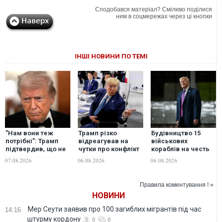
Сподобався матеріал? Сміливо поділися
ним в соцмережах через ці кнопки
ІНШІ НОВИНИ ПО ТЕМІ
"Нам вони теж
Трамп різко
Будівництво 15
потрібні": Трамп
відреагував на
військових
підтвердив, що не
чутки про конфлікт
кораблів на честь
надасть Україні
з Гегсетом
Трампа можуть
07.08.2026
06.08.2026
06.08.2026
перехоплювачі до
коштувати майже
Patriot
300 млрд доларів, -
NYT
Правила коментування ! »
НОВИНИ
Мер Сеути заявив про 100 загиблих мігрантів під час
14:16
штурму кордону
0
0