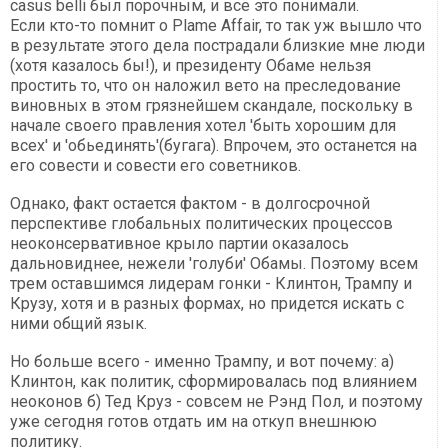
casus belli был порочным, и все это понимали.
Если кто-то помнит о Plame Affair, то так уж вышло что
в результате этого дела пострадали близкие мне люди
(хотя казалось бы!), и президенту Обаме нельзя
простить то, что он наложил вето на преследование
виновных в этом грязнейшем скандале, поскольку в
начале своего правления хотел 'быть хорошим для
всех' и 'обьединять'(бугага). Впрочем, это останется на
его совести и совести его советников.
Однако, факт остается фактом - в долгосрочной
перспективе глобальных политических процессов
неоконсервативное крыло партии оказалось
дальновиднее, нежели 'голуби' Обамы. Поэтому всем
трем оставшимся лидерам гонки - Клинтон, Трампу и
Крузу, хотя и в разных формах, но придется искать с
ними общий язык.
Но больше всего - именно Трампу, и вот почему: а)
Клинтон, как политик, сформировалась под влиянием
неоконов б) Тед Круз - совсем не Рэнд Пол, и поэтому
уже сегодня готов отдать им на откуп внешнюю
политику.