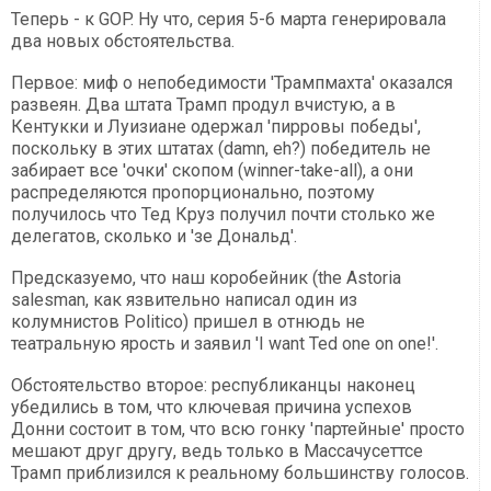
Теперь - к GOP. Ну что, серия 5-6 марта генерировала
два новых обстоятельства.
Первое: миф о непобедимости 'Трампмахта' оказался
развеян. Два штата Трамп продул вчистую, а в
Кентукки и Луизиане одержал 'пирровы победы',
поскольку в этих штатах (damn, eh?) победитель не
забирает все 'очки' скопом (winner-take-all), а они
распределяются пропорционально, поэтому
получилось что Тед Круз получил почти столько же
делегатов, сколько и 'зе Дональд'.
Предсказуемо, что наш коробейник (the Astoria
salesman, как язвительно написал один из
колумнистов Politico) пришел в отнюдь не
театральную ярость и заявил 'I want Ted one on one!'.
Обстоятельство второе: республиканцы наконец
убедились в том, что ключевая причина успехов
Донни состоит в том, что всю гонку 'партейные' просто
мешают друг другу, ведь только в Массачусеттсе
Трамп приблизился к реальному большинству голосов.