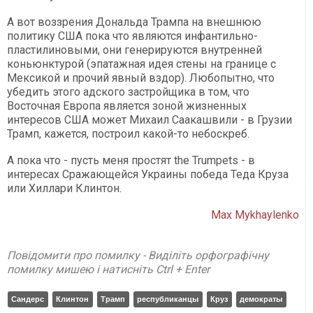
А вот воззрения Дональда Трампа на внешнюю
политику США пока что являются инфантильно-
пластилиновыми, они генерируются внутренней
коньюнктурой (эпатажная идея стены на границе с
Мексикой и прочий явный вздор). Любопытно, что
убедить этого адского застройщика в том, что
Восточная Европа является зоной жизненных
интересов США может Михаил Саакашвили - в Грузии
Трамп, кажется, построил какой-то небоскреб.
А пока что - пусть меня простят the Trumpets - в
интересах Сражающейся Украины победа Теда Круза
или Хиллари Клинтон.
Max Mykhaylenko
Повідомити про помилку - Виділіть орфографічну
помилку мишею і натисніть Ctrl + Enter
Сандерс
Клинтон
Трамп
республиканцы
Круз
демократы