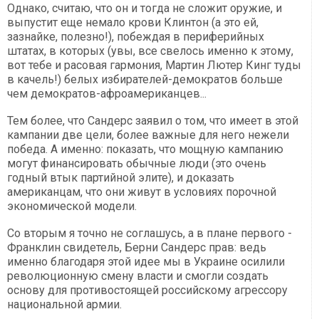
Однако, считаю, что он и тогда не сложит оружие, и
выпустит еще немало крови Клинтон (а это ей,
зазнайке, полезно!), побеждая в периферийных
штатах, в которых (увы, все свелось именно к этому,
вот тебе и расовая гармония, Мартин Лютер Кинг туды
в качель!) белых избирателей-демократов больше
чем демократов-афроамериканцев...
Тем более, что Сандерс заявил о том, что имеет в этой
кампании две цели, более важные для него нежели
победа. А именно: показать, что мощную кампанию
могут финансировать обычные люди (это очень
годный втык партийной элите), и доказать
американцам, что они живут в условиях порочной
экономической модели.
Со вторым я точно не соглашусь, а в плане первого -
Франклин свидетель, Берни Сандерс прав: ведь
именно благодаря этой идее мы в Украине осилили
революционную смену власти и смогли создать
основу для противостоящей российскому агрессору
национальной армии.