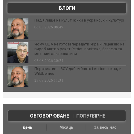
БЛОГИ
Надія лише на культ жінки в українській культурі
06.08.2026 08:49
Чому США не готові передати Україні ліцензію на
виробництво ракет Patriot: політика, безпека та
можливі альтернативи
03.08.2026 20:24
Перспектива: ЗСУ добомблять і всі інші склади
Wildberries
23.07.2026 11:31
ОБГОВОРЮВАНЕ
|
ПОПУЛЯРНЕ
День
Місяць
За весь час