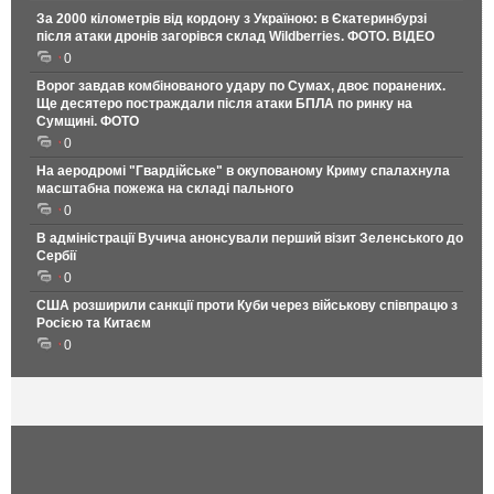
За 2000 кілометрів від кордону з Україною: в Єкатеринбурзі
після атаки дронів загорівся склад Wildberries. ФОТО. ВІДЕО
0
Ворог завдав комбінованого удару по Сумах, двоє поранених.
Ще десятеро постраждали після атаки БПЛА по ринку на
Сумщині. ФОТО
0
На аеродромі "Гвардійське" в окупованому Криму спалахнула
масштабна пожежа на складі пального
0
В адміністрації Вучича анонсували перший візит Зеленського до
Сербії
0
США розширили санкції проти Куби через військову співпрацю з
Росією та Китаєм
0