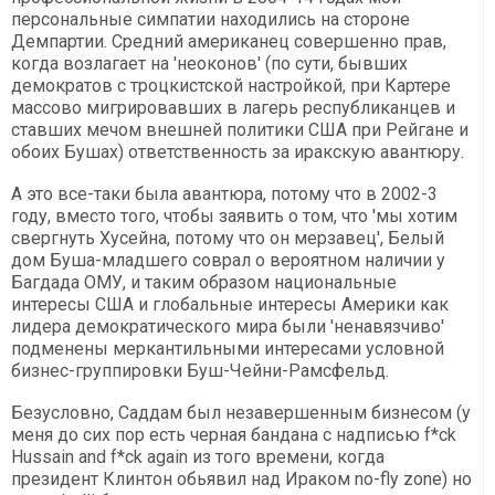
персональные симпатии находились на стороне
Демпартии. Средний американец совершенно прав,
когда возлагает на 'неоконов' (по сути, бывших
демократов с троцкистской настройкой, при Картере
массово мигрировавших в лагерь республиканцев и
ставших мечом внешней политики США при Рейгане и
обоих Бушах) ответственность за иракскую авантюру.
А это все-таки была авантюра, потому что в 2002-3
году, вместо того, чтобы заявить о том, что 'мы хотим
свергнуть Хусейна, потому что он мерзавец', Белый
дом Буша-младшего соврал о вероятном наличии у
Багдада ОМУ, и таким образом национальные
интересы США и глобальные интересы Америки как
лидера демократического мира были 'ненавязчиво'
подменены меркантильными интересами условной
бизнес-группировки Буш-Чейни-Рамсфельд.
Безусловно, Саддам был незавершенным бизнесом (у
меня до сих пор есть черная бандана с надписью f*ck
Hussain and f*ck again из того времени, когда
президент Клинтон обьявил над Ираком no-fly zone) но