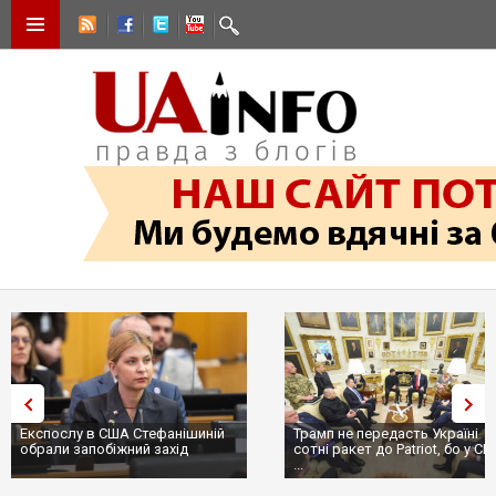
Трамп не передасть Україні
Вибух у ресторані в Москві:
сотні ракет до Patriot, бо у США
ціллю був головком ВКС Рос
...
пр...