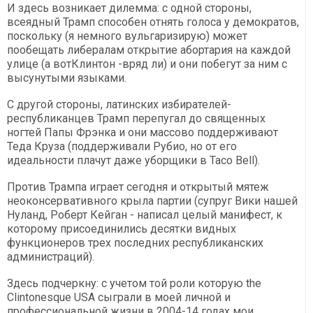
И здесь возникает дилемма: с одной стороны,
всеядный Трамп способен отнять голоса у демократов,
поскольку (я немного вульгаризирую) может
пообещать либералам открытие абортария на каждой
улице (а вотКлинтон -вряд ли) и они побегут за ним с
высунутыми языками.
С другой стороны, латинских избирателей-
республиканцев Трамп перепугал до священных
ногтей Папы Фрэнка и они массово поддерживают
Теда Круза (поддерживали Рубио, но от его
идеальности плачут даже уборщики в Taco Bell).
Против Трампа играет сегодня и открытый мятеж
неоконсервативного крыла партии (супруг Вики нашей
Нуланд, Роберт Кейган - написал целый манифест, к
которому присоединились десятки видных
функционеров трех последних республиканских
администраций).
Здесь подчеркну: с учетом той роли которую the
Clintonesque USA сыграли в моей личной и
профессиональной жизни в 2004-14 годах мои