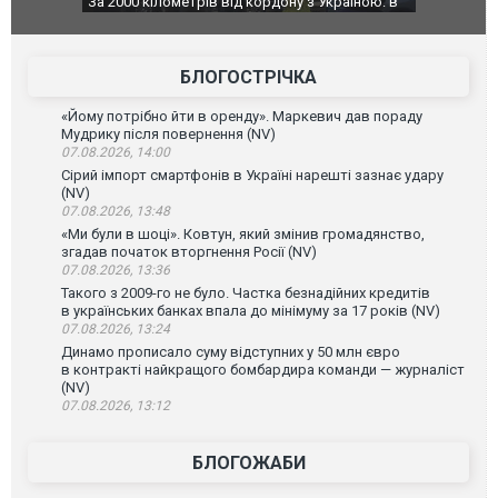
о атаку на
За 2000 кілометрів від кордону з Україною: в
В Таїланді 
го диму.
Єкатеринбурзі після атаки дронів загорівся
блискавки 
склад Wildberries. ФОТО. ВІДЕО
постражда
БЛОГОСТРІЧКА
«Йому потрібно йти в оренду». Маркевич дав пораду
Мудрику після повернення (NV)
07.08.2026, 14:00
Сірий імпорт смартфонів в Україні нарешті зазнає удару
(NV)
07.08.2026, 13:48
«Ми були в шоці». Ковтун, який змінив громадянство,
згадав початок вторгнення Росії (NV)
07.08.2026, 13:36
Такого з 2009-го не було. Частка безнадійних кредитів
в українських банках впала до мінімуму за 17 років (NV)
07.08.2026, 13:24
Динамо прописало суму відступних у 50 млн євро
в контракті найкращого бомбардира команди — журналіст
(NV)
07.08.2026, 13:12
БЛОГОЖАБИ