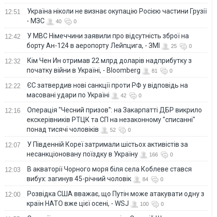
Україна ніколи не визнає окупацію Росією частини Грузії
12:51
- МЗС
40
0
У МВС Німеччини заявили про відсутність зброї на
12:42
борту Ан-124 в аеропорту Лейпцига, - ЗМІ
25
0
Кім Чен Ин отримав 22 млрд доларів надприбутку з
12:32
початку війни в Україні, - Bloomberg
81
0
ЄС затвердив нові санкції проти РФ у відповідь на
12:22
масовані удари по Україні
42
0
Операція "Чесний призов": на Закарпатті ДБР викрило
12:16
екскерівників РТЦК та СП на незаконному "списанні"
понад тисячі чоловіків
52
0
У Південній Кореї затримали шістьох активістів за
12:07
несанкціоновану поїздку в Україну
166
0
В акваторії Чорного моря біля села Коблеве стався
12:03
вибух: загинув 45-річний чоловік
84
0
Розвідка США вважає, що Путін може атакувати одну з
12:00
країн НАТО вже цієї осені, - WSJ
100
0