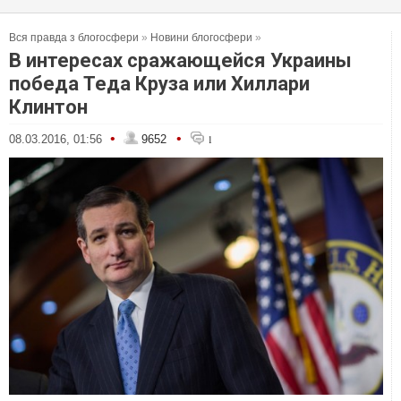
Вся правда з блогосфери
»
Новини блогосфери
»
В интересах сражающейся Украины
победа Теда Круза или Хиллари
Клинтон
•
•
08.03.2016, 01:56
9652
1