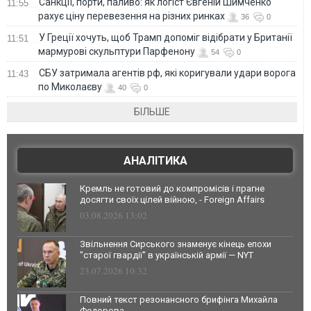
Санкції, порти, паливо: як логіст Євгеній Шимченко
11:55
рахує ціну перевезення на різних ринках
36
0
У Греції хочуть, щоб Трамп допоміг відібрати у Британії
11:51
мармурові скульптури Парфенону
54
0
СБУ затримала агентів рф, які коригували удари ворога
11:43
по Миколаєву
40
0
БІЛЬШЕ
АНАЛІТИКА
Кремль не готовий до компромісів і прагне
досягти своїх цілей війною, - Foreign Affairs
03.08.2026 13:02
Звільнення Сирського знаменує кінець епохи
"старої гвардії" в українській армії — NYT
23.07.2026 10:32
Повний текст резонансного брифінга Михайла
Федорова