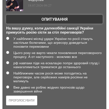
18.07.2026 09:27
ОПИТУВАННЯ
На вашу думку, коли далекобійні санкції України
примусять росію сісти за стіл переговорів?
У найближчі місяці удари України по росії стануть
настільки болючими, що агресору доведеться
поновити перемовини
Цього року не варто чекати поновлення переговорного
процесу. А от наступного - можливо все
рф навпаки піде на ескалацію попри здоровий глузд і
намагатиметься триматися до останнього
Найближчим часом росія може погодитись на
переговори, але серйозних намірів росіяни не
матимуть
Вже давно не роблю жодних прогнозів щодо
завершення війни