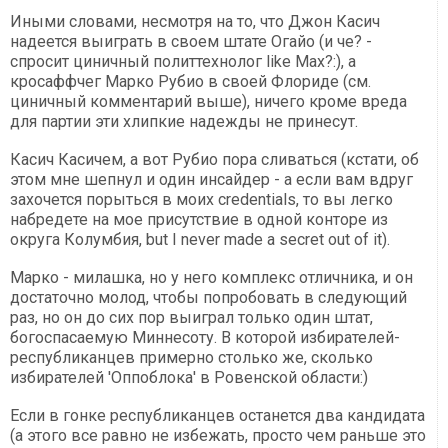
Иными словами, несмотря на то, что Джон Касич
надеется выиграть в своем штате Огайо (и че? -
спросит циничный политтехнолог like Max?:), а
кросаффчег Марко Рубио в своей Флориде (см.
циничный комментарий выше), ничего кроме вреда
для партии эти хлипкие надежды не принесут.
Касич Касичем, а вот Рубио пора сливаться (кстати, об
этом мне шепнул и один инсайдер - а если вам вдруг
захочется порыться в моих credentials, то вы легко
набредете на мое присутствие в одной конторе из
округа Колумбия, but I never made a secret out of it).
Марко - милашка, но у него комплекс отличника, и он
достаточно молод, чтобы попробовать в следующий
раз, но он до сих пор выиграл только один штат,
богоспасаемую Миннесоту. В которой избирателей-
республиканцев примерно столько же, сколько
избирателей 'Оппоблока' в Ровенской области:)
Если в гонке республиканцев останется два кандидата
(а этого все равно не избежать, просто чем раньше это