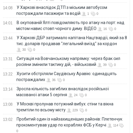
У Харкові внаслідок ДТП з міським автобусом
14:08
постраждали пасажири та водій
1
0
В окупованій Ялті повідомляють про атаку на порт: над
14:01
містом навис стовп чорного диму. ВІДЕО
16
0
У Харкові ДБР затримало капітана Нацгвардії, який за 8
13:44
тис. доларів продавав "легальний виїзд" за кордон
30
0
Ситуація на Вовчанському напрямку: через брак сил
13:31
росіяни змінили тактику дій, - військовий
39
0
Хусити обстріляли Саудівську Аравію: одинадцять
13:22
постраждалих
36
0
Зросла кількість загиблих внаслідок російської
13:14
масованої атаки 5 серпня
24
0
У Москві пролунав потужний вибух: стіни та вікна
13:08
тремтіли по всьому місту
229
0
Пробитий один із найзахищеніших районів: Плетенчук
13:02
прокоментував удар по кораблях ФСБ у Керчі
114
0