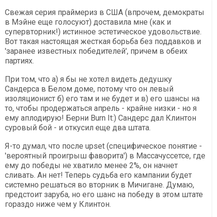
Свежая серия праймериз в США (впрочем, демократы
в Мэйне еще голосуют) доставила мне (как и
супервторник!) истинное эстетическое удовольствие.
Вот такая настоящая жесткая борьба без поддавков и
'заранее известных победителей', причем в обеих
партиях.
При том, что а) я бы не хотел видеть дедушку
Сандерса в Белом доме, потому что он левый
изоляционист б) его там и не будет и в) его шансы на
то, чтобы продержаться апрель - крайне низки - но я
ему аплодирую! Берни Burn It:) Сандерс дал Клинтон
суровый бой - и откусил еще два штата.
Я-то думал, что после upset (специфическое понятие -
'вероятный проигрыш фаворита') в Массачуссетсе, где
ему до победы не хватило менее 2%, он начнет
сливать. Ан нет! Теперь судьба его кампании будет
системно решаться во вторник в Мичигане. Думаю,
предстоит заруба, но его шанс на победу в этом штате
гораздо ниже чем у Клинтон.