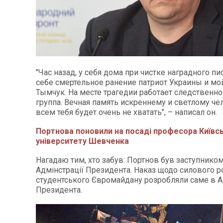
"Час назад, у себя дома при чистке наградного пи
себе смертельное ранение патриот Украины и мо
Тымчук. На месте трагедии работает следственно
группа. Вечная память искреннему и светлому че
всем тебя будет очень не хватать", – написал он.
Портнова поновили на посаді професора Київс
університету Шевченка
Нагадаю тим, хто забув: Портнов був заступнико
Адмінстрації Президента. Наказ щодо силового р
студентського Євромайдану розробляли саме в Ад
Президента.