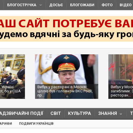
БЛОГОСТРІЧКА
ДОСЬЄ
БЛОГОЖАБИ
ФОТО
ВІДЕО
 Україні
Вибух у ресторані в Москві:
Вибух у Мос
ot, бо у США
ціллю був головком ВКС Росії,
загиблими: 
пр...
ресторан...
АДЗВИЧАЙНІ ПОДІЇ
СВІТ
КУЛЬТУРА
ЗНАННЯ
ТАРИФИ
ПОДВИГИ УКРАЇНЦІВ