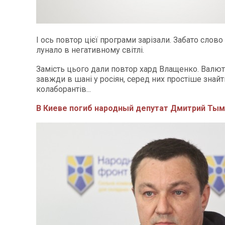
І ось повтор цієї програми зарізали. Забато слов
лунало в негативному світлі.
Замість цього дали повтор хард Влащенко. Валют
завжди в шані у росіян, серед них простіше знай
колаборантів...
В Киеве погиб народный депутат Дмитрий Тым