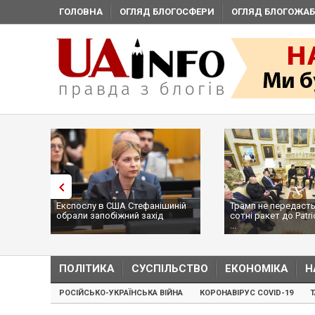
ГОЛОВНА
ОГЛЯД БЛОГОСФЕРИ
ОГЛЯД БЛОГОЖАБ
Експослу в США Стефанішиній
Трамп не передасть
обрали запобіжний захід
сотні ракет до Patri
...
ПОЛІТИКА
СУСПІЛЬСТВО
ЕКОНОМІКА
Н
РОСІЙСЬКО-УКРАЇНСЬКА ВІЙНА
КОРОНАВІРУС COVID-19