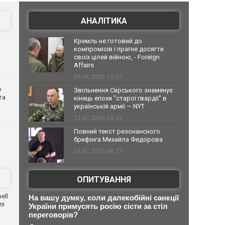
АНАЛІТИКА
Кремль не готовий до
компромісів і прагне досягти
своїх цілей війною, - Foreign
Affairs
03.08.2026 13:02
о
Звільнення Сирського знаменує
та
кінець епохи "старої гвардії" в
українській армії — NYT
23.07.2026 10:32
Повний текст резонансного
брифінга Михайла Федорова
18.07.2026 09:27
ОПИТУВАННЯ
ell
На вашу думку, коли далекобійні санкції
пі
України примусять росію сісти за стіл
переговорів?