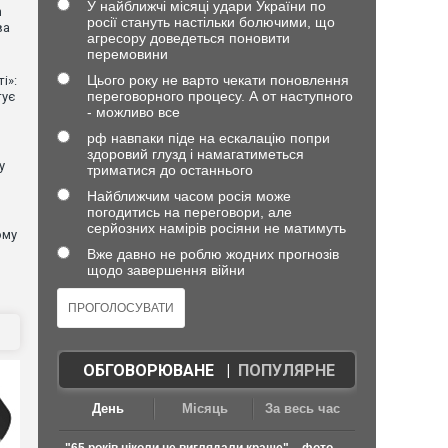
У найближчі місяці удари України по
n
росії стануть настільки болючими, що
ва
агресору доведеться поновити
перемовини
Цього року не варто чекати поновлення
і»:
переговорного процесу. А от наступного
тує
- можливо все
рф навпаки піде на ескалацію попри
здоровий глузд і намагатиметься
у
триматися до останнього
Найближчим часом росія може
погодитись на переговори, але
серйозних намірів росіяни не матимуть
ому
Вже давно не роблю жодних прогнозів
щодо завершення війни
ОБГОВОРЮВАНЕ
|
ПОПУЛЯРНЕ
День
Місяць
За весь час