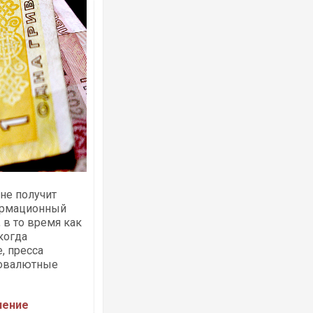
 не получит
формационный
 в то время как
когда
, пресса
отовалютные
ление