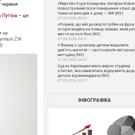
9
червня
Убивство Ігоря Комарова. Ветеран Krake
Новостройний після повернення з Балі д
тижні не виходив з дому — ЗМІ (NV)
 Путіна – це
07.08.2026, 05:01
«Розумів, що мій досвід потрібен на фронт
історія медика на псевдо Шаман, який ря
м на
життя на полі бою (NV)
упівлі ZIK
07.08.2026, 04:31
).
У Вінниці з організму дитини видалили
дев’ять магнітів — застосували авторськ
методику (NV)
07.08.2026, 04:01
Суд на Харківщині виніс вирок студенці
з Китаю, яка намагалась відправити дод
деталь від винищувача (NV)
07.08.2026, 03:31
ІНФОГРАФІКА