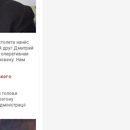
Росія атакувала Суми КАБами: пошко
столета нанёс
торговельний центр, будинки, є постр
ФОТО
й друг Дмитрий
 оперативная
ловеку. Нам
ького
м голови
озгону
міністрації
Топпосадовцю Повітряних Сил вручил
підозру