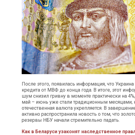
После этого, появилась информация, что Украина
кредита от МВФ до конца года. В итоге, этот ин
шум снизил гривну в моменте практически на 4%,
май – июнь уже стали традиционным месяцами, 
отечественная валюта укрепляется. В завершение
активно распространила новость о том, что зол
резервы НБУ начали стремительно падать.
Как в Беларуси узаконят наследственное прав