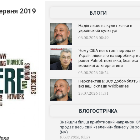
червня 2019
БЛОГИ
Надія лише на культ жінки в
українській культурі
06.08.2026 08:49
Чому США не готові передати
Україні ліцензію на виробництв
ракет Patriot: політика, безпека 
можливі альтернативи
03.08.2026 20:24
Перспектива: ЗСУ добомблять і
всі інші склади Wildberries
23.07.2026 11:31
БЛОГОСТРІЧКА
Знайшли більш прибутковий напрямок. Sh
продає весь свій «зелений» бізнес у Євро
(NV)
ірка
07.08.2026, 05:31