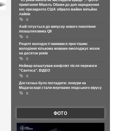
"65 років ніколи не виглядали краще", - фото-
привітання Мішель Обами до дня народження
екс-президента США зібрало майже мільйон
лайків
0
Audi готується до випуску нового покоління
позашляховика Q8
0
Рецепт молодості виявився простішим:
володіння кількома мовами омолоджує мозок
на десяток років
0
Неймар влаштував конфлікт після перемоги
"Сантоса". ВІДЕО
0
Достатньо було погладити: лемури на
Мадагаскарі стали жертвами людського вірусу
0
ФОТО