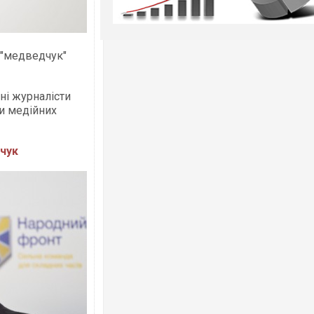
о "медведчук"
ні журналісти
ти медійних
чук