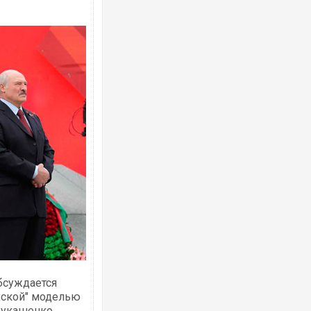
обсуждается
хской" моделью
Лукашенко