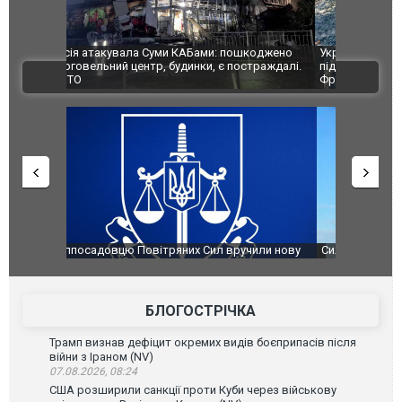
шкоджено
Українські надзвичайники врятували козуленя
СБУ за спр
траждалі.
під час ліквідації масштабної лісової пожежі у
Болгарії з
ВІДЕО
Франції
ФОТО
чили нову
Сили оборони уразили Ярославський НПЗ:
Неймар вла
губернатор регіону заявив про наймасштабнішу
"Сантоса".
атаку. ВІДЕО
БЛОГОСТРІЧКА
Трамп визнав дефіцит окремих видів боєприпасів після
війни з Іраном (NV)
07.08.2026, 08:24
США розширили санкції проти Куби через військову