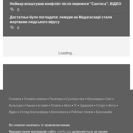
Неймар влаштував конфлікт після перемоги "Сантоса". ВІДЕО
0
Достатньо було погладити: лемури на Мадагаскарі стали
жертвами людського вірусу
0
Loading...
Головна
•
Головні новини
•
Політика
•
Суспільство
•
Економіка
беспроводной
•
Світ
•
Культура
•
Наука
•
Історія
•
Освіта
•
Авто
•
IT
•
Здоров'я
интернет
•
Спорт
•
Фото
•
Відео
•
Огляд блогосфери
•
Блоголента
•
Рейтинг блогів
киев
•
Блогожаби
и
Всі новини належать їх правовласникам.
область
Використання матеріалів сайту
uainfo.org
дозволяється за умови
wimax