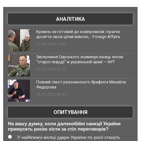
АНАЛІТИКА
Кремль не готовий до компромісів і прагне
досягти своїх цілей війною, - Foreign Affairs
03.08.2026 13:02
Звільнення Сирського знаменує кінець епохи
"старої гвардії" в українській армії — NYT
23.07.2026 10:32
Повний текст резонансного брифінга Михайла
Федорова
18.07.2026 09:27
ОПИТУВАННЯ
На вашу думку, коли далекобійні санкції України
примусять росію сісти за стіл переговорів?
У найближчі місяці удари України по росії стануть