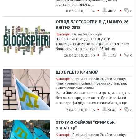
сьогодні, наприклад...
•
•
18.05.2018, 11:24
4886
0
ОГЛЯД БЛОГОСФЕРИ ВІД UAINFO. 26
КВІТНЯ 2018
Категорія:
Огляд блогосфери
Шановні читачі, до вашої уваги –
традиційна добірка найцікавішого зі світу
блогосфери за сьогодні, 26 квітня
•
•
26.04.2018, 21:00
1145
0
ЩО БУДЕ ІЗ КРИМОМ
Категорія:
Політичні новини України та світу:
читати новини політики
,
Новини суспільства:
читати соціальні новини
Вони його безжально знищать, як нищать
без жалю вкрадене авто. До екологічної
катастрофи додасться економічна, а ще
туди завезені гори зброї. Настане ...
•
•
17.04.2018, 01:36
5646
0
ХТО ТАКІ ФЕЙКОВІ "КРИМСЬКІ
УКРАЇНЦІ"
Категорія:
Політичні новини України та світу: