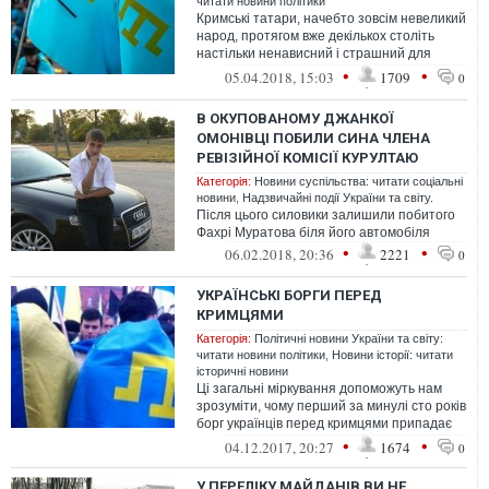
читати новини політики
Кримські татари, начебто зовсім невеликий
народ, протягом вже декількох століть
настільки ненависний і страшний для
«русского мира», що він переслідує...
•
•
05.04.2018, 15:03
1709
0
В ОКУПОВАНОМУ ДЖАНКОЇ
ОМОНІВЦІ ПОБИЛИ СИНА ЧЛЕНА
РЕВІЗІЙНОЇ КОМІСІЇ КУРУЛТАЮ
Категорія:
Новини суспільства: читати соціальні
новини
,
Надзвичайні події України та світу.
Після цього силовики залишили побитого
Фахрі Муратова біля його автомобіля
•
•
06.02.2018, 20:36
2221
0
УКРАЇНСЬКІ БОРГИ ПЕРЕД
КРИМЦЯМИ
Категорія:
Політичні новини України та світу:
читати новини політики
,
Новини історії: читати
історичні новини
Ці загальні міркування допоможуть нам
зрозуміти, чому перший за минулі сто років
борг українців перед кримцями припадає
на другу половину 1917 року. Т...
•
•
04.12.2017, 20:27
1674
0
У ПЕРЕЛІКУ МАЙДАНІВ ВИ НЕ