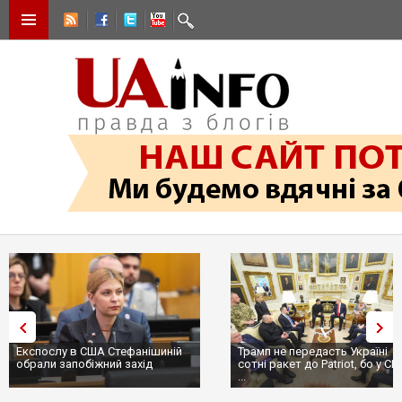
Експослу в США Стефанішиній
Трамп не передасть Україні
обрали запобіжний захід
сотні ракет до Patriot, бо у С
...