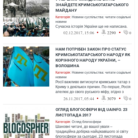
ЗНАЙДЕТЕ КРИМСЬКОТАТАРСЬКОГО
МАЙДАНУ
Категорія:
Новини суспільства: читати соціальні
новини
Сучасна історія України ще не написана.
•
•
02.12.2017, 15:06
2290
0
НАМ ПОТРІБЕН ЗАКОН ПРО СТАТУС
КРИМСЬКОТАТАРСЬКОГО НАРОДУ ЯК
КОРІННОГО НАРОДУ УКРАЇНИ, –
ВОЛОШИНА
Категорія:
Новини суспільства: читати соціальні
новини
Росії важливо витиснути кримських татар з
Криму з декількох причин. По-перше, Росія
апелює до свого руського міфу, згідно з
яким Росія і Крим пов'язан...
•
•
26.11.2017, 05:44
3079
0
ОГЛЯД БЛОГОСФЕРИ ВІД UAINFO. 23
ЛИСТОПАДА 2017
Категорія:
Огляд блогосфери
Шановні читачі, до вашої уваги –
традиційна добірка найцікавішого зі світу
блогосфери за сьогодні, 23 листопада