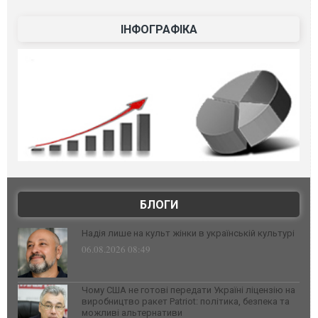
ІНФОГРАФІКА
БЛОГИ
Надія лише на культ жінки в українській культурі
06.08.2026 08:49
Чому США не готові передати Україні ліцензію на
виробництво ракет Patriot: політика, безпека та
можливі альтернативи