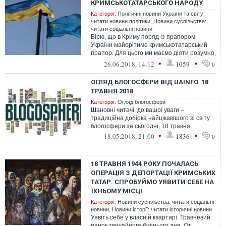
КРИМСЬКОТАТАРСЬКОГО НАРОДУ
Категорія:
Політичні новини України та світу:
читати новини політики
,
Новини суспільства:
читати соціальні новини
Вірю, що в Криму поряд із прапором
України майорітиме кримськотатарський
прапор. Для цього ми маємо діяти розумно,
будувати стратегію повернення анекс...
•
•
26.06.2018, 14:12
1059
0
ОГЛЯД БЛОГОСФЕРИ ВІД UAINFO. 18
ТРАВНЯ 2018
Категорія:
Огляд блогосфери
Шановні читачі, до вашої уваги –
традиційна добірка найцікавішого зі світу
блогосфери за сьогодні, 18 травня
•
•
18.05.2018, 21:00
1836
0
18 ТРАВНЯ 1944 РОКУ ПОЧАЛАСЬ
ОПЕРАЦІЯ З ДЕПОРТАЦІЇ КРИМСЬКИХ
ТАТАР. СПРОБУЙМО УЯВИТИ СЕБЕ НА
ЇХНЬОМУ МІСЦІ
Категорія:
Новини суспільства: читати соціальні
новини
,
Новини історії: читати історичні новини
Уявіть себе у власній квартирі. Травневий
ранок звичайного буднього дня. От