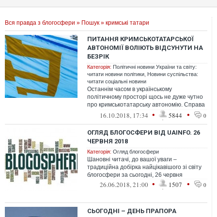
Вся правда з блогосфери
»
Пошук
» кримські татари
ПИТАННЯ КРИМСЬКОТАТАРСЬКОЇ
АВТОНОМІЇ ВОЛІЮТЬ ВІДСУНУТИ НА
БЕЗРІК
Категорія:
Політичні новини України та світу:
читати новини політики
,
Новини суспільства:
читати соціальні новини
Останнім часом в українському
політичному просторі щось не дуже чутно
про кримськотатарську автономію. Справа
з її законодавчим утіленням, навіть на н...
•
•
16.10.2018, 17:34
5844
0
ОГЛЯД БЛОГОСФЕРИ ВІД UAINFO. 26
ЧЕРВНЯ 2018
Категорія:
Огляд блогосфери
Шановні читачі, до вашої уваги –
традиційна добірка найцікавішого зі світу
блогосфери за сьогодні, 26 червня
•
•
26.06.2018, 21:00
1507
0
СЬОГОДНІ – ДЕНЬ ПРАПОРА