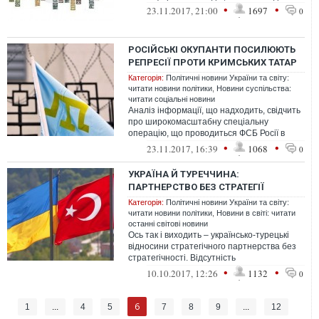
•
•
23.11.2017, 21:00
1697
0
РОСІЙСЬКІ ОКУПАНТИ ПОСИЛЮЮТЬ
РЕПРЕСІЇ ПРОТИ КРИМСЬКИХ ТАТАР
Категорія:
Політичні новини України та світу:
читати новини політики
,
Новини суспільства:
читати соціальні новини
Аналіз інформації, що надходить, свідчить
про широкомасштабну спеціальну
операцію, що проводиться ФСБ Росії в
окупованому Криму, цілями якої є нові ар...
•
•
23.11.2017, 16:39
1068
0
УКРАЇНА Й ТУРЕЧЧИНА:
ПАРТНЕРСТВО БЕЗ СТРАТЕГІЇ
Категорія:
Політичні новини України та світу:
читати новини політики
,
Новини в світі: читати
останні світові новини
Ось так і виходить – українсько-турецькі
відносини стратегічного партнерства без
стратегічності. Відсутність
зовнішньополітичної стратегії та чіткого ...
•
•
10.10.2017, 12:26
1132
0
6
1
...
4
5
7
8
9
...
12