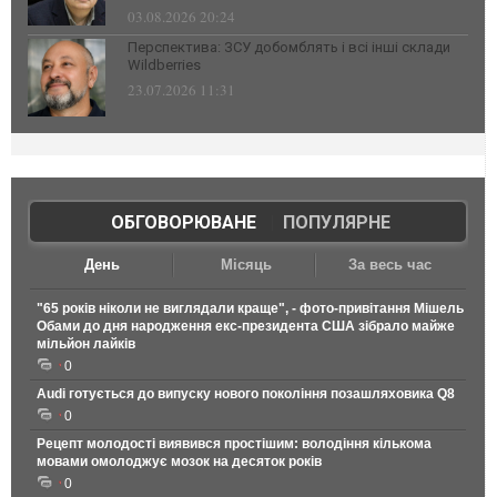
03.08.2026 20:24
Перспектива: ЗСУ добомблять і всі інші склади
Wildberries
23.07.2026 11:31
ОБГОВОРЮВАНЕ
|
ПОПУЛЯРНЕ
День
Місяць
За весь час
"65 років ніколи не виглядали краще", - фото-привітання Мішель
Обами до дня народження екс-президента США зібрало майже
мільйон лайків
0
Audi готується до випуску нового покоління позашляховика Q8
0
Рецепт молодості виявився простішим: володіння кількома
мовами омолоджує мозок на десяток років
0