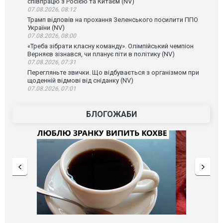
співпрацю з Росією та Китаєм (NV)
07.08.2026, 08:12
Трамп відповів на прохання Зеленського посилити ППО
України (NV)
07.08.2026, 08:00
«Треба зібрати класну команду». Олімпійський чемпіон
Верняєв зізнався, чи планує піти в політику (NV)
07.08.2026, 07:31
Перегляньте звички. Що відбувається з організмом при
щоденній відмові від сніданку (NV)
07.08.2026, 07:01
БЛОГОЖАБИ