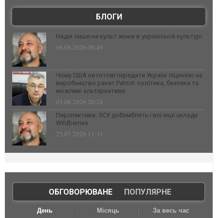
БЛОГИ
Надія лише на культ жінки в українській культурі
06.08.2026 08:49
Чому США не готові передати Україні ліцензію на
виробництво ракет Patriot: політика, безпека та
можливі альтернативи
03.08.2026 20:24
Перспектива: ЗСУ добомблять і всі інші склади
Wildberries
23.07.2026 11:31
ОБГОВОРЮВАНЕ
|
ПОПУЛЯРНЕ
День
Місяць
За весь час