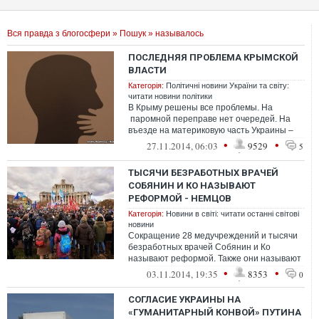
Вся правда з блогосфери
»
Пошук
» называлось
ПОСЛЕДНЯЯ ПРОБЛЕМА КРЫМСКОЙ
ВЛАСТИ
Категорія:
Політичні новини України та світу:
читати новини політики
В Крыму решены все проблемы. На
паромной переправе нет очередей. На
въезде на материковую часть Украины –
тоже никаких заторов. Воды всем ...
•
•
27.11.2014, 06:03
9529
5
ТЫСЯЧИ БЕЗРАБОТНЫХ ВРАЧЕЙ
СОБЯНИН И КО НАЗЫВАЮТ
РЕФОРМОЙ - НЕМЦОВ
Категорія:
Новини в світі: читати останні світові
новини
Сокращение 28 медучреждений и тысячи
безработных врачей Собянин и Ко
называют реформой. Также они называют
реформой укрупнение медучреждений.
•
•
03.11.2014, 19:35
8353
0
Хотят сд...
СОГЛАСИЕ УКРАИНЫ НА
«ГУМАНИТАРНЫЙ КОНВОЙ» ПУТИНА