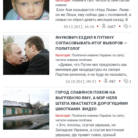
Категорія:
Новини в світі: читати останні світові
новини
Блог Ани называется «Наш Лиам». Лиам -
он же Леша, ему сейчас два с половиной, и
семью он обрел девять месяцев назад. В
двуязычной семье Кэри (п...
•
•
30.12.2012, 16:16
1667
7
ЯНУКОВИЧ ЕЗДИЛ К ПУТИНУ
СОГЛАСОВЫВАТЬ ИТОГ ВЫБОРОВ —
ПОЛИТОЛОГ
Категорія:
Політичні новини України та світу:
читати новини політики
«Думаю, что Путин мог предложить как
минимум две кандидатуры из лагеря
Партии регионов, я не буду их называть,
но они не устраивают Яну...
•
•
24.10.2012, 09:51
987
2
ГОРОД СЛАВЯНСК ПОХОЖ НА
ВЫГРЕБНУЮ ЯМУ, А МЭР НЕЛЯ
ШТЕПА ХВАСТАЕТСЯ ДОРОГУЩИМИ
ШМОТКАМИ. ВИДЕО
Категорія:
Політичні новини України та світу:
читати новини політики
«Это, посоны, ссатая украшка, не
Западная Украина, а ссатая восточная
украшка, где правит совок, сраный