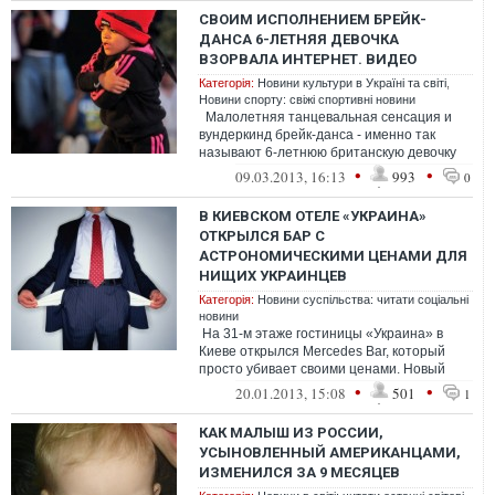
СВОИМ ИСПОЛНЕНИЕМ БРЕЙК-
ДАНСА 6-ЛЕТНЯЯ ДЕВОЧКА
ВЗОРВАЛА ИНТЕРНЕТ. ВИДЕО
Категорія:
Новини культури в Україні та світі
,
Новини спорту: свіжі спортивні новини
Малолетняя танцевальная сенсация и
вундеркинд брейк-данса - именно так
называют 6-летнюю британскую девочку
со сценическим именем "Би Гёл Терр...
•
•
09.03.2013, 16:13
993
0
В КИЕВСКОМ ОТЕЛЕ «УКРАИНА»
ОТКРЫЛСЯ БАР С
АСТРОНОМИЧЕСКИМИ ЦЕНАМИ ДЛЯ
НИЩИХ УКРАИНЦЕВ
Категорія:
Новини суспільства: читати соціальні
новини
На 31-м этаже гостиницы «Украина» в
Киеве открылся Mercedes Bar, который
просто убивает своими ценами. Новый
совместный проект компании Gin...
•
•
20.01.2013, 15:08
501
1
КАК МАЛЫШ ИЗ РОССИИ,
УСЫНОВЛЕННЫЙ АМЕРИКАНЦАМИ,
ИЗМЕНИЛСЯ ЗА 9 МЕСЯЦЕВ