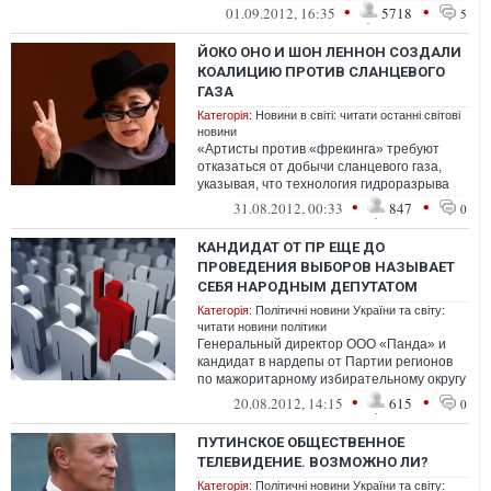
боткосный п*дарас и марионеточная
•
•
01.09.2012, 16:35
5718
5
партия...
ЙОКО ОНО И ШОН ЛЕННОН СОЗДАЛИ
КОАЛИЦИЮ ПРОТИВ СЛАНЦЕВОГО
ГАЗА
Категорія:
Новини в світі: читати останні світові
новини
«Артисты против «фрекинга» требуют
отказаться от добычи сланцевого газа,
указывая, что технология гидроразрыва
загрязняет подземные воды. Противники
•
•
31.08.2012, 00:33
847
0
г...
КАНДИДАТ ОТ ПР ЕЩЕ ДО
ПРОВЕДЕНИЯ ВЫБОРОВ НАЗЫВАЕТ
СЕБЯ НАРОДНЫМ ДЕПУТАТОМ
Категорія:
Політичні новини України та світу:
читати новини політики
Генеральный директор ООО «Панда» и
кандидат в нардепы от Партии регионов
по мажоритарному избирательному округу
№ 196 Геннадий Бобов еще до
•
•
20.08.2012, 14:15
615
0
проведения...
ПУТИНСКОЕ ОБЩЕСТВЕННОЕ
ТЕЛЕВИДЕНИЕ. ВОЗМОЖНО ЛИ?
Категорія:
Політичні новини України та світу: