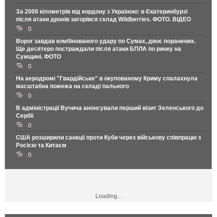
За 2000 кілометрів від кордону з Україною: в Єкатеринбурзі
після атаки дронів загорівся склад Wildberries. ФОТО. ВІДЕО
0
Ворог завдав комбінованого удару по Сумах, двоє поранених.
Ще десятеро постраждали після атаки БПЛА по ринку на
Сумщині. ФОТО
0
На аеродромі "Гвардійське" в окупованому Криму спалахнула
масштабна пожежа на складі пального
0
В адміністрації Вучича анонсували перший візит Зеленського до
Сербії
0
США розширили санкції проти Куби через військову співпрацю з
Росією та Китаєм
0
Loading...