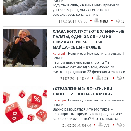
новини
Году так в 2006, к нам на матч приехали
ультрас Карпат, мы их встретили на
вокзале, весь день гуляли в
Днепропетровске и потом разобрали к
•
•
14.05.2014, 08:03
8483
12
себе по дом...
СЛАВА БОГУ, ПУСТЕЮТ БОЛЬНИЧНЫЕ
ПАЛАТЫ, ОДИН ЗА ОДНИМ ИХ
ПОКИДАЮТ ИЗРАНЕННЫЕ
МАЙДАНОВЦЫ - КУЖЕЛЬ
Категорія:
Новини суспільства: читати соціальні
новини
Вспомнился мне наш спор на ФБ
несколько лет назад о том, можно ли
считать праздником 23 февраля и стоит ли
его называть Днем защитника отечест...
•
•
24.02.2014, 10:06
1204
5
«ОТРАВЛЕННЫЕ» ДЕНЬГИ, ИЛИ
НАСЕЛЕНИЕ СНОВА «НА МЕЛИ»
Категорія:
Новини суспільства: читати соціальні
новини
Важно разобраться, что это такое –
невозвратные кредиты и непродаваемое
залоговое имущество? Что называется
проблемными активами или «отра...
•
•
21.02.2014, 04:04
771
0