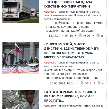
– ЭТО ДОБРОВОЛЬНАЯ СДАЧА
СОБСТВЕННОЙ ТЕРРИТОРИИ
Категорія:
Політичні новини України та світу:
читати новини політики
,
Новини в світі: читати
останні світові новини
То, что сейчас пытается сделать В.Путин,
на языке международного права
называется легализацией агрессии
•
•
12.08.2014, 09:10
4820
18
«МНОГО ЭМОЦИЙ, МНОГО
ДЕЙСТВИЙ. ЕДИНСТВЕННОЕ, ЧЕГО
НЕТ ВО ВСЕМ ЭТОМ – ЭТО УМА», -
БЛОГЕР О СЕПАРАТИСТАХ
Категорія:
Політичні новини України та світу:
читати новини політики
И чем больше эмоций – тем быстрее идет
процесс. И вот уже начинаются
перестрелки внутри террористов, одни
главари объявляют незаконными других г...
•
•
23.05.2014, 10:30
6017
6
ТО ЧТО Я ПЕРЕЖИЛ ВО ЛЬВОВЕ И
ИВАНО-ФРАНКОВСКЕ, НО СМОГ
ПРОСТИТЬ...
Категорія:
Новини суспільства: читати соціальні