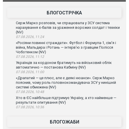
постраждали. ВІДЕО
БЛОГОСТРІЧКА
Серж Марко розповів, чи спрацювала у ЗСУ система
нарахування є-балів за ураження ворожих солдат і техніки
(NV)
07.08.2026, 11:24
«Росіяни повинні страждати». Футбол і Формула-1, сім'я і
війна, Мальдера і Ротань — інтерв'ю з гравцем Полісся
Чоботенком (NV)
07.08.2026, 11:12
Українців за кордоном братимуть на військовий облік
автоматично — постанова Кабміну (NV)
07.08.2026, 11:00
«Драпатий — це плюс, але є деякі нюанси». Серж Марко
пояснив, чому роль головнокомандувача ЗСУ у нинішній
системі обмежена (NV)
07.08.2026, 10:48
Хто в ЄС найбільше підтримує Україну, а хто найменше —
результати опитування (NV)
07.08.2026, 10:36
БЛОГОЖАБИ