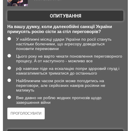
ОПИТУВАННЯ
На вашу думку, коли далекобійні санкції України
примусять росію сісти за стіл переговорів?
У найближчі місяці удари України по росії стануть
настільки болючими, що агресору доведеться
поновити перемовини
Цього року не варто чекати поновлення переговорного
процесу. А от наступного - можливо все
рф навпаки піде на ескалацію попри здоровий глузд і
намагатиметься триматися до останнього
Найближчим часом росія може погодитись на
переговори, але серйозних намірів росіяни не
матимуть
Вже давно не роблю жодних прогнозів щодо
завершення війни