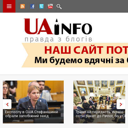
Експослу в США Стефанішиній
Трамп не передасть Україні
обрали запобіжний захід
сотні ракет до Patriot, бо у С
...