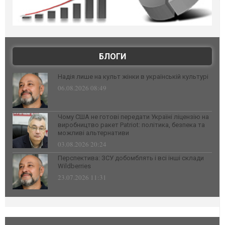
БЛОГИ
Надія лише на культ жінки в українській культурі
06.08.2026 08:49
Чому США не готові передати Україні ліцензію на
виробництво ракет Patriot: політика, безпека та
можливі альтернативи
03.08.2026 20:24
Перспектива: ЗСУ добомблять і всі інші склади
Wildberries
23.07.2026 11:31