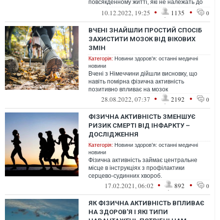
повсякденному житті, які не належать до
цілеспрямованих занять спортом,
•
•
10.12.2022, 19:25
1135
0
пов'яза...
ВЧЕНІ ЗНАЙШЛИ ПРОСТИЙ СПОСІБ
ЗАХИСТИТИ МОЗОК ВІД ВІКОВИХ
ЗМІН
Категорія:
Новини здоров'я: останні медичні
новини
Вчені з Німеччини дійшли висновку, що
навіть помірна фізична активність
позитивно впливає на мозок
•
•
28.08.2022, 07:37
2192
0
ФІЗИЧНА АКТИВНІСТЬ ЗМЕНШУЄ
РИЗИК СМЕРТІ ВІД ІНФАРКТУ –
ДОСЛІДЖЕННЯ
Категорія:
Новини здоров'я: останні медичні
новини
Фізична активність займає центральне
місце в інструкціях з профілактики
серцево-судинних хвороб.
•
•
17.02.2021, 06:02
892
0
ЯК ФІЗИЧНА АКТИВНІСТЬ ВПЛИВАЄ
НА ЗДОРОВ'Я І ЯКІ ТИПИ