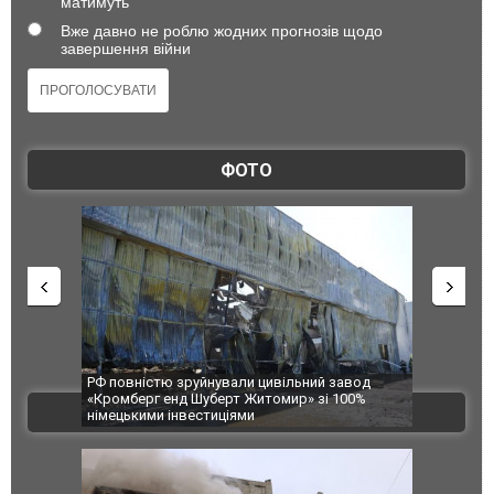
матимуть
Вже давно не роблю жодних прогнозів щодо
завершення війни
ФОТО
ю зруйнували цивільний завод
В Одесі та Харкові різко зросла кіл
енд Шуберт Житомир» зі 100%
постраждалих від обстрілу РФ
ВІДЕО
 інвестиціями