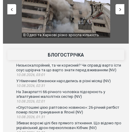
 Харкові різко зросла кількість
У парламенті Косово прем'єра за
их від обстрілу РФ
БЛОГОСТРІЧКА
Низькокалорійний, та чи корисний? Чи справді варто їсти
соус шрірача та що варто знати перед вживанням (NV)
10.08.2026, 03:01
У Німеччині близнюки народились в різні місяці (NV)
10.08.2026, 02:31
На Закарпатті 66-річного чоловіка підозрюють у
зґвалтуванні малолітніх сестер (NV)
10.08.2026, 02:01
«Спустошені цією раптовою новиною»: 26-річний регбіст
помер після тренування в Японії (NV)
10.08.2026, 01:31
Збиває ворожі цілі без прямого зіткнення. Що відомо про
український дрон-перехоплювач Кібчик (NV)