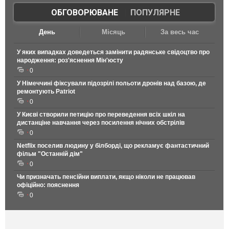
ОБГОВОРЮВАНЕ
|
ПОПУЛЯРНЕ
День
Місяць
За весь час
У яких випадках доведеться замінити радянське свідоцтво про
народження: роз'яснення Мін'юсту
0
У Німеччині фіксували підозрілі польоти дронів над базою, де
ремонтують Patriot
0
У Києві створили петицію про переведення всіх шкіл на
дистанціне навчання через посилення нічних обстрілів
0
Netflix поселив людину у білборді, що рекламує фантастичний
фільм "Останній дім"
0
Чи призначать пенсійни виплати, якщо ніколи не працював
офіційно: пояснення
0