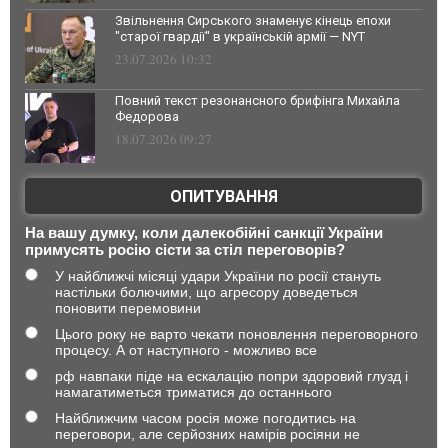
Звільнення Сирського знаменує кінець епохи
"старої гвардії" в українській армії — NYT
23.07.2026 10:32
Повний текст резонансного брифінга Михайла
Федорова
18.07.2026 09:27
ОПИТУВАННЯ
На вашу думку, коли далекобійні санкції України
примусять росію сісти за стіл переговорів?
У найближчі місяці удари України по росії стануть
настільки болючими, що агресору доведеться
поновити перемовини
Цього року не варто чекати поновлення переговорного
процесу. А от наступного - можливо все
рф навпаки піде на ескалацію попри здоровий глузд і
намагатиметься триматися до останнього
Найближчим часом росія може погодитись на
переговори, але серйозних намірів росіяни не