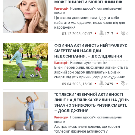
МОЖЕ ЗНИЗИТИ БІОЛОГІЧНИЙ ВІК
Категорія:
Новини здоров'я: останні медичні
новини
Ця звичка допоможе вам відчути себе
набагато молодшими, незалежно від дня
народження
•
•
03.12.2023, 07:37
1717
0
ФІЗИЧНА АКТИВНІСТЬ НЕЙТРАЛІЗУЄ
СМЕРТЕЛЬНІ НАСЛІДКИ
НЕДОСИПАННЯ, – ДОСЛІДЖЕННЯ
Категорія:
Новини науки та техніки
Вчені перевірили, як фізична активність та
якісний сон разом впливають на ризик
смерті від усіх причин, серцево-судинних
захворювань та раку
•
•
09.04.2023, 18:36
2429
0
"СПЛЕСКИ" ФІЗИЧНОЇ АКТИВНОСТІ
ЛИШЕ НА ДЕКІЛЬКА ХВИЛИН НА ДЕНЬ
ЗНАЧНО ЗНИЖУЮТЬ РИЗИК СМЕРТІ,
– ДОСЛІДЖЕННЯ
Категорія:
Новини здоров'я: останні медичні
новини
Австралійські вчені довели, що короткі
"сплески" фізичної активності у