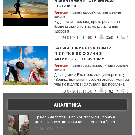
НАВАНТАЖЕНЬ ПОТРІБНІ НАМ
ЩОТИЖНЯ
Категорія:
Новини здоров'я: останні медичні
новини
Будь-яка мінімальна, проте регулярна
фізична активність дуже корисна для
здоров’я.
•
•
24.01.2019, 15:00
2860
0
БАТЬКИ ПОВИННІ ЗАЛУЧИТИ
ПІДЛІТКІВ ДО ФІЗИЧНОЇ
АКТИВНОСТІ, І ОСЬ ЧОМУ
Категорія:
Новини суспільства: читати соціальні
новини
Дослідники з Ексетерського університету
(Велика Британія) провели експеримент за
участю підлітків і з'ясували, що посилена
фізична активність в період...
•
•
13.07.2018, 15:36
1182
0
АНАЛІТИКА
Кремль не готовий до компромісів і прагне
досягти своїх цілей війною, - Foreign Affairs
03.08.2026 13:02