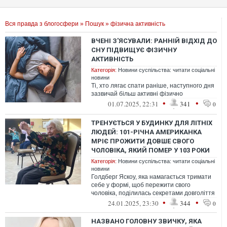
Вся правда з блогосфери
»
Пошук
» фізична активність
ВЧЕНІ З'ЯСУВАЛИ: РАННІЙ ВІДХІД ДО
СНУ ПІДВИЩУЄ ФІЗИЧНУ
АКТИВНІСТЬ
Категорія:
Новини суспільства: читати соціальні
новини
Ті, хто лягає спати раніше, наступного дня
зазвичай більш активні фізично
•
•
01.07.2025, 22:31
341
0
ТРЕНУЄТЬСЯ У БУДИНКУ ДЛЯ ЛІТНІХ
ЛЮДЕЙ: 101-РІЧНА АМЕРИКАНКА
МРІЄ ПРОЖИТИ ДОВШЕ СВОГО
ЧОЛОВІКА, ЯКИЙ ПОМЕР У 103 РОКИ
Категорія:
Новини суспільства: читати соціальні
новини
Голдберг Яскоу, яка намагається тримати
себе у формі, щоб пережити свого
чоловіка, поділилась секретами довголіття
•
•
24.01.2025, 23:30
344
0
НАЗВАНО ГОЛОВНУ ЗВИЧКУ, ЯКА