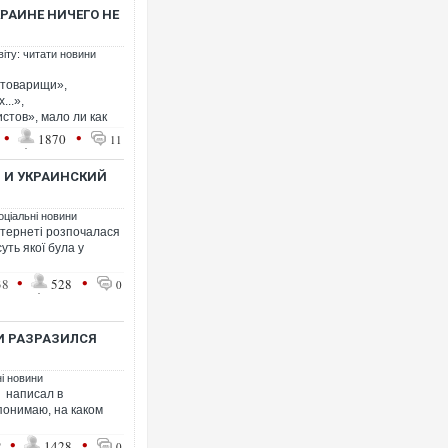
КРАИНЕ НИЧЕГО НЕ
віту: читати новини
«товарищи»,
..»,
тов», мало ли как
Росія атакувала Суми КАБами: 
•
•
1870
11
торговельний центр, будинки, є 
ФОТО
Я И УКРАИНСКИЙ
оціальні новини
нтернеті розпочалася
суть якої була у
•
•
38
528
0
ИИ РАЗРАЗИЛСЯ
ні новини
- написал в
Топпосадовцю Повітряних Сил в
 понимаю, на каком
підозру
•
•
2
1428
0