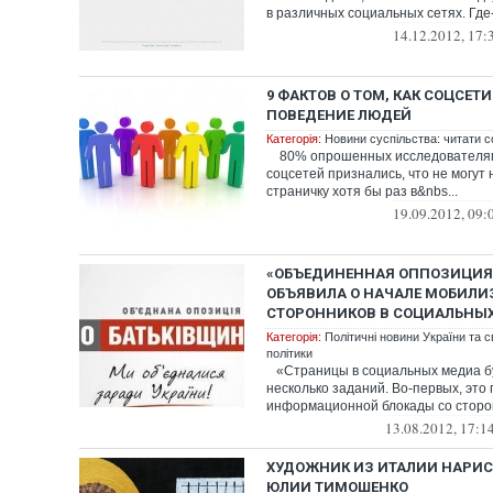
в различных социальных сетях. Где-
14.12.2012, 17:
9 ФАКТОВ О ТОМ, КАК СОЦСЕТ
ПОВЕДЕНИЕ ЛЮДЕЙ
Категорія:
Новини суспільства: читати с
80% опрошенных исследователям
соцсетей признались, что не могут
страничку хотя бы раз в&nbs...
19.09.2012, 09:
«ОБЪЕДИНЕННАЯ ОППОЗИЦИЯ
ОБЪЯВИЛА О НАЧАЛЕ МОБИЛ
СТОРОННИКОВ В СОЦИАЛЬНЫХ
Категорія:
Політичні новини України та с
політики
«Страницы в социальных медиа б
несколько заданий. Во-первых, это
информационной блокады со сторон
13.08.2012, 17:1
ХУДОЖНИК ИЗ ИТАЛИИ НАРИС
ЮЛИИ ТИМОШЕНКО