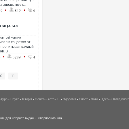
что юноша ретвитнул
 здравствует...
•
•
59
849
0
СЯЦА БЕЗ
 світові новини
сал в соцсетях от
, прочитывая каждый
. В ...
•
•
0
3289
4
10
11
ьтура
•
Наука
•
Історія
•
Освіта
•
Авто
•
IT
•
Здоров'я
•
Спорт
•
Фото
•
Відео
•
Огляд блог
я (для інтернет-видань - гіперпосилання).