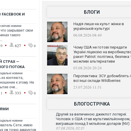
БЛОГИ
 FACEBOOK И
Надія лише на культ жінки в
 світові новини
українській культурі
что закрывает свои
06.08.2026 08:49
ичинах такого
..
•
•
39
627
0
Чому США не готові передати
Україні ліцензію на виробництв
ракет Patriot: політика, безпека 
можливі альтернативи
Й СТРАХ —
ОГО ПОТОКА
03.08.2026 20:24
оціальні новини
Перспектива: ЗСУ добомблять і
из контекста,
всі інші склади Wildberries
ношение к этому. Не
23.07.2026 11:31
ытие оче...
•
•
11
333
0
БЛОГОСТРІЧКА
ТЯМИ
Другий за величиною джекпот лотереї.
Чоловік з США став мультимільйонером,
оціальні новини
вигравши понад 3 мільйони доларів (NV)
ователь Сети, имею
07.08.2026, 02:31
ух уж точно аккаунтов