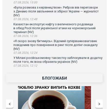
07.08.2026, 13:00
«Була розмова з керівництвом». Ребров вів переговори
з Динамо після звільнення зі збірної України — журналіст
(NV)
07.08.2026, 12:48
Казахстан експортує нафту з величезного родовища
в обхід Росії після української атаки на чорноморський
термінал (NV)
07.08.2026, 12:36
«Я скоро знову битимусь». Відомий суперважковаговик
повідомив про повернення в ринг після допінг-скандалу
(NV)
07.08.2026, 12:24
У Мілані російськомовну таксистку заблокували в додатку
після того, як вона образила українок (NV)
07.08.2026, 12:12
БЛОГОЖАБИ