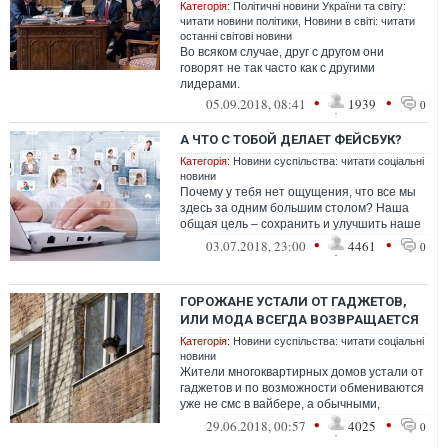
Категорія:
Політичні новини України та світу:
читати новини політики
,
Новини в світі: читати
останні світові новини
Во всяком случае, друг с другом они
говорят не так часто как с другими
лидерами.
•
•
05.09.2018, 08:41
1939
0
А ЧТО С ТОБОЙ ДЕЛАЕТ ФЕЙСБУК?
Категорія:
Новини суспільства: читати соціальні
новини
Почему у тебя нет ощущения, что все мы
здесь за одним большим столом? Наша
общая цель – сохранить и улучшить наше
сообщество, сохранить и модернизиров...
•
•
03.07.2018, 23:00
4461
0
ГОРОЖАНЕ УСТАЛИ ОТ ГАДЖЕТОВ,
ИЛИ МОДА ВСЕГДА ВОЗВРАЩАЕТСЯ
Категорія:
Новини суспільства: читати соціальні
новини
Жители многоквартирных домов устали от
гаджетов и по возможности обмениваются
уже не смс в вайбере, а обычными,
бумажными записками.
•
•
29.06.2018, 00:57
4025
0