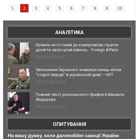
2
1
3
4
5
6
7
8
9
10
АНАЛІТИКА
Кремль не готовий до компромісів і прагне
досягти своїх цілей війною, - Foreign Affairs
03.08.2026 13:02
Звільнення Сирського знаменує кінець епохи
"старої гвардії" в українській армії — NYT
23.07.2026 10:32
Повний текст резонансного брифінга Михайла
Федорова
18.07.2026 09:27
ОПИТУВАННЯ
На вашу думку, коли далекобійні санкції України