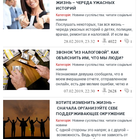
ЖИЗНЬ – ЧЕРЕДА УЖАСНЫХ
ИСТОРИЙ
Категорія:
Новини суспільства: читати соціальні
новини
Послушать некоторых, так вся жизнь –
череда ужасных историй о детях, полиции,
врачах, ремонтах и налоговой. И если вы
думаете, что это не о вас, то у ...
•
•
28.02.2019, 23:32
4022
1
ЗВОНОК "ИЗ НАЛОГОВОЙ". КАК
ОБЪЯСНИТЬ ИМ, ЧТО МЫ ЛЮДИ?
Категорія:
Новини суспільства: читати соціальні
новини
Незнакомая девушка сообщила, что в
моем вчерашнем отчете, отправленном
онлайн, есть две мелкие ошибки, четко и
без спешки пояснила какие и
•
•
07.02.2019, 22:30
2628
1
посоветовал...
ХОТИТЕ ИЗМЕНИТЬ ЖИЗНЬ –
СНАЧАЛА ОРГАНИЗУЙТЕ СЕБЕ
ПОДДЕРЖИВАЮЩЕЕ ОКРУЖЕНИЕ
Категорія:
Новини суспільства: читати соціальні
новини
С одной стороны это напряг, а с другой –
возможность. Ведь круто не зависеть от