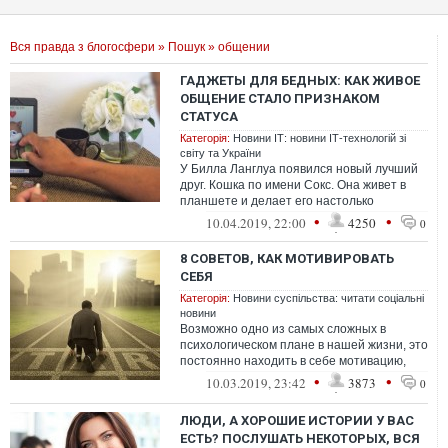
Вся правда з блогосфери
»
Пошук
» общении
ГАДЖЕТЫ ДЛЯ БЕДНЫХ: КАК ЖИВОЕ
ОБЩЕНИЕ СТАЛО ПРИЗНАКОМ
СТАТУСА
Категорія:
Новини ІТ: новини ІТ-технологій зі
світу та України
У Билла Ланглуа появился новый лучший
друг. Кошка по имени Сокс. Она живет в
планшете и делает его настолько
счастливым, что он плачет, когда
•
•
10.04.2019, 22:00
4250
0
рассказы...
8 СОВЕТОВ, КАК МОТИВИРОВАТЬ
СЕБЯ
Категорія:
Новини суспільства: читати соціальні
новини
Возможно одно из самых сложных в
психологическом плане в нашей жизни, это
постоянно находить в себе мотивацию,
ведь на пути к успеху появляется множес...
•
•
10.03.2019, 23:42
3873
0
ЛЮДИ, А ХОРОШИЕ ИСТОРИИ У ВАС
ЕСТЬ? ПОСЛУШАТЬ НЕКОТОРЫХ, ВСЯ