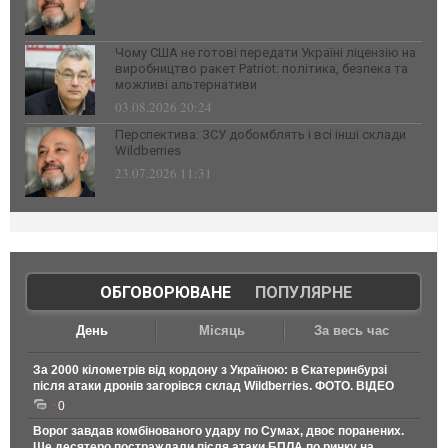
Чому США не готові передати Україні ліцензію на
виробництво ракет Patriot: політика, безпека та
можливі альтернативи
03.08.2026 20:24
Перспектива: ЗСУ добомблять і всі інші склади
Wildberries
23.07.2026 11:31
ОБГОВОРЮВАНЕ
|
ПОПУЛЯРНЕ
День
Місяць
За весь час
За 2000 кілометрів від кордону з Україною: в Єкатеринбурзі
після атаки дронів загорівся склад Wildberries. ФОТО. ВІДЕО
0
Ворог завдав комбінованого удару по Сумах, двоє поранених.
Ще десятеро постраждали після атаки БПЛА по ринку на