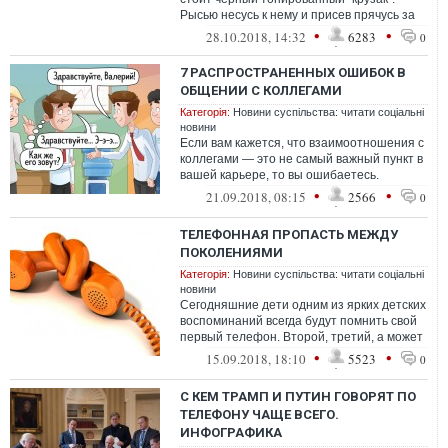
Рысью несусь к нему и присев прячусь за
ним. Затем приподнимаюсь и пытаюсь...
•
•
28.10.2018, 14:32
6283
0
7 РАСПРОСТРАНЕННЫХ ОШИБОК В
ОБЩЕНИИ С КОЛЛЕГАМИ
Категорія:
Новини суспільства: читати соціальні
новини
Если вам кажется, что взаимоотношения с
коллегами — это не самый важный пункт в
вашей карьере, то вы ошибаетесь.
Исследования показывают, что если у в...
•
•
21.09.2018, 08:15
2566
0
ТЕЛЕФОННАЯ ПРОПАСТЬ МЕЖДУ
ПОКОЛЕНИЯМИ
Категорія:
Новини суспільства: читати соціальні
новини
Сегодняшние дети одним из ярких детских
воспоминаний всегда будут помнить свой
первый телефон. Второй, третий, а может
даже пятый. А вот воспоминания ...
•
•
15.09.2018, 18:10
5523
0
С КЕМ ТРАМП И ПУТИН ГОВОРЯТ ПО
ТЕЛЕФОНУ ЧАЩЕ ВСЕГО.
ИНФОГРАФИКА