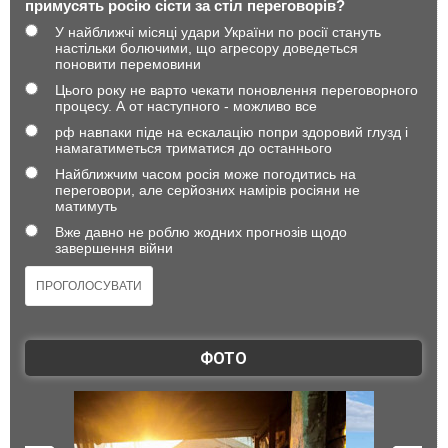
примусять росію сісти за стіл переговорів?
У найближчі місяці удари України по росії стануть
настільки болючими, що агресору доведеться
поновити перемовини
Цього року не варто чекати поновлення переговорного
процесу. А от наступного - можливо все
рф навпаки піде на ескалацію попри здоровий глузд і
намагатиметься триматися до останнього
Найближчим часом росія може погодитись на
переговори, але серйозних намірів росіяни не
матимуть
Вже давно не роблю жодних прогнозів щодо
завершення війни
ФОТО