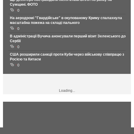
Сумщині. ФОТО
0
На аеродромі "Гвардійське" в окупованому Криму спалахнула
масштабна пожежа на складі пального
0
В адміністрації Вучича анонсували перший візит Зеленського до
Сербії
0
США розширили санкції проти Куби через військову співпрацю з
Росією та Китаєм
0
Loading...