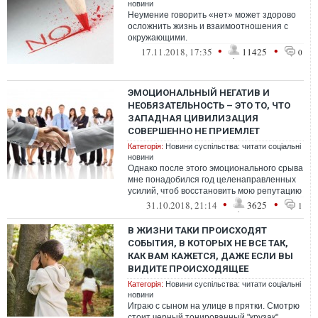
новини
Неумение говорить «нет» может здорово
осложнить жизнь и взаимоотношения с
окружающими.
•
•
17.11.2018, 17:35
11425
0
ЭМОЦИОНАЛЬНЫЙ НЕГАТИВ И
НЕОБЯЗАТЕЛЬНОСТЬ – ЭТО ТО, ЧТО
ЗАПАДНАЯ ЦИВИЛИЗАЦИЯ
СОВЕРШЕННО НЕ ПРИЕМЛЕТ
Категорія:
Новини суспільства: читати соціальні
новини
Однако после этого эмоционального срыва
мне понадобился год целенаправленных
усилий, чтоб восстановить мою репутацию
•
•
31.10.2018, 21:14
3625
1
В ЖИЗНИ ТАКИ ПРОИСХОДЯТ
СОБЫТИЯ, В КОТОРЫХ НЕ ВСЕ ТАК,
КАК ВАМ КАЖЕТСЯ, ДАЖЕ ЕСЛИ ВЫ
ВИДИТЕ ПРОИСХОДЯЩЕЕ
Категорія:
Новини суспільства: читати соціальні
новини
Играю с сыном на улице в прятки. Смотрю
стоит черный тонированный "крузак".