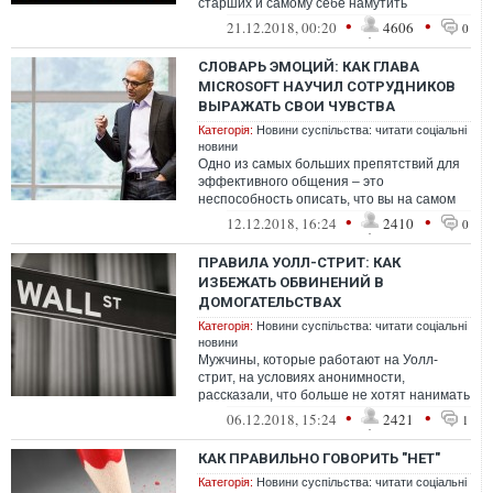
старших и самому себе намутить
вкусняшку, когда захочется
•
•
21.12.2018, 00:20
4606
0
СЛОВАРЬ ЭМОЦИЙ: КАК ГЛАВА
MICROSOFT НАУЧИЛ СОТРУДНИКОВ
ВЫРАЖАТЬ СВОИ ЧУВСТВА
Категорія:
Новини суспільства: читати соціальні
новини
Одно из самых больших препятствий для
эффективного общения – это
неспособность описать, что вы на самом
деле чувствуете.
•
•
12.12.2018, 16:24
2410
0
ПРАВИЛА УОЛЛ-СТРИТ: КАК
ИЗБЕЖАТЬ ОБВИНЕНИЙ В
ДОМОГАТЕЛЬСТВАХ
Категорія:
Новини суспільства: читати соціальні
новини
Мужчины, которые работают на Уолл-
стрит, на условиях анонимности,
рассказали, что больше не хотят нанимать
в свои компании женщин. Причина не в
•
•
06.12.2018, 15:24
2421
1
сексиз...
КАК ПРАВИЛЬНО ГОВОРИТЬ "НЕТ"
Категорія:
Новини суспільства: читати соціальні