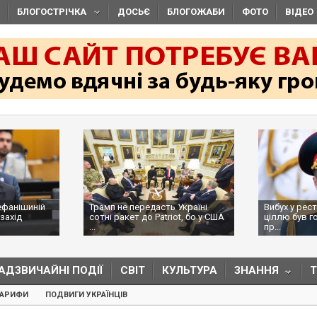
БЛОГОСТРІЧКА
ДОСЬЄ
БЛОГОЖАБИ
ФОТО
ВІДЕО
ефанішиній
Трамп не передасть Україні
Вибух у рес
захід
сотні ракет до Patriot, бо у США
ціллю був г
...
пр...
АДЗВИЧАЙНІ ПОДІЇ
СВІТ
КУЛЬТУРА
ЗНАННЯ
ТАРИФИ
ПОДВИГИ УКРАЇНЦІВ