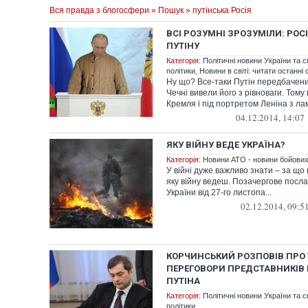
Вся правда з блогосфери
»
Пошук
» путінська Росія
ВСІ РОЗУМНІ ЗРОЗУМІЛИ: РОСІЇ
ПУТІНУ
Категорія:
Політичні новини України та с
політики
,
Новини в світі: читати останні 
Ну що? Все-таки Путін передбачений
Чечні вивели його з рівноваги. Тому 
Кремля і під портретом Леніна з ла
04.12.2014, 14:07
ЯКУ ВІЙНУ ВЕДЕ УКРАЇНА?
Категорія:
Новини АТО - новини бойових 
У війні дуже важливо знати – за що 
яку війну ведеш. Позачергове пос
України від 27-го листопа...
02.12.2014, 09:5
КОРЧИНСЬКИЙ РОЗПОВІВ ПРО
ПЕРЕГОВОРИ ПРЕДСТАВНИКІВ
ПУТІНА
Категорія:
Політичні новини України та с
політики