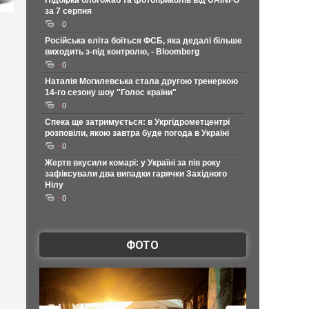
Підбірка блогожаб та фотоприколів від UAINFO
за 7 серпня
0
Російська еліта боїться ФСБ, яка дедалі більше
виходить з-під контролю, - Bloomberg
0
Наталія Могилевська стала другою тренеркою
14-го сезону шоу "Голос країни"
0
Спека ще затримується: в Укргідрометцентрі
розповіли, якою завтра буде погода в Україні
0
Жертв вкусили комарі: у Україні за пів року
зафіксували два випадки гарячки Західного
Нілу
0
ФОТО