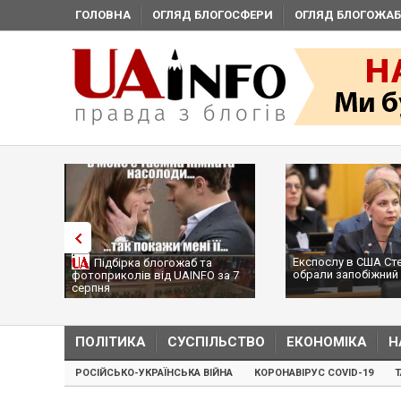
ГОЛОВНА
ОГЛЯД БЛОГОСФЕРИ
ОГЛЯД БЛОГОЖАБ
Експослу в США Ст
Підбірка блогожаб та
обрали запобіжний 
фотоприколів від UAINFO за 7
серпня
ПОЛІТИКА
СУСПІЛЬСТВО
ЕКОНОМІКА
Н
РОСІЙСЬКО-УКРАЇНСЬКА ВІЙНА
КОРОНАВІРУС COVID-19