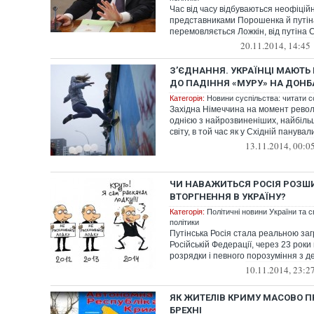
Час від часу відбуваються неофіцій
представниками Порошенка й путін
перемовляється Ложкін, від путіна 
20.11.2014, 14:45
З’ЄДНАННЯ. УКРАЇНЦІ МАЮТЬ
ДО ПАДІННЯ «МУРУ» НА ДОНБ
Категорія:
Новини суспільства: читати с
Західна Німеччина на момент револ
однією з найрозвиненіших, найбіль
світу, в той час як у Східній панували
13.11.2014, 00:0
ЧИ НАВАЖИТЬСЯ РОСІЯ РОЗШ
ВТОРГНЕННЯ В УКРАЇНУ?
Категорія:
Політичні новини України та с
політики
Путінська Росія стала реальною заг
Російській Федерації, через 23 роки
розрядки і певного порозуміння з де
10.11.2014, 23:2
ЯК ЖИТЕЛІВ КРИМУ МАСОВО 
БРЕХНІ