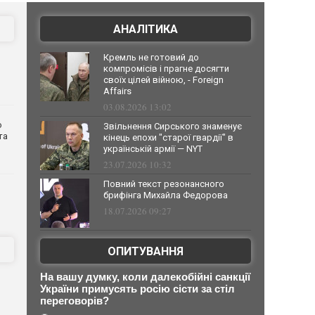
АНАЛІТИКА
Кремль не готовий до
компромісів і прагне досягти
своїх цілей війною, - Foreign
Affairs
03.08.2026 13:02
о
Звільнення Сирського знаменує
та
кінець епохи "старої гвардії" в
українській армії — NYT
23.07.2026 10:32
Повний текст резонансного
брифінга Михайла Федорова
18.07.2026 09:27
ОПИТУВАННЯ
На вашу думку, коли далекобійні санкції
України примусять росію сісти за стіл
переговорів?