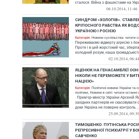
сталося. Війна з фашистами на Укра
06.10.2014, 11:46
СИНДРОМ «ХОЛОПІВ». СТАВЛЕ
КРІПОСНОГО РАБСТВА ЯК ВОД
УКРАЇНОЮ І РОСІЄЮ
Категорія:
Новини суспільства: читати с
Переживаємо відверту агресію з боку
Проте і в цей жорстокий час, зберіг
холодний розум, наша громадськість 
02.10.2014, 06:4
ЯЦЕНЮК НА ГЕНАСАМБЛЕЇ ООН:
НІКОЛИ НЕ ПЕРЕМОЖЕТЕ У БИТ
НАЦІЄЮ»
Категорія:
Політичні новини України та с
політики
,
Новини в світі: читати останні 
Прем’єр-міністр України Арсеній Я
західних партнерів не скасовувати са
доки Україна не поверне контроль ..
25.09.2014, 09:3
ТИМОШЕНКО: ПУТІНСЬКА РОСІ
РЕПРЕСИВНОЇ ПСИХІАТРІЇ У БО
САВЧЕНКО