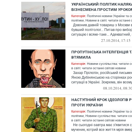
УКРАЇНСЬКИЙ ПОЛІТИК НАЛЯК
БІЗНЕСМЕНА ПРОСТИМ УРОКОМ
Категорія:
Політичні новини України та с
політики
,
Новини в світі: читати останні 
Дзвонив давній товариш з Москви вч
бувший політолог... Питав про вибо
ситуацію і всяке-таке... Адекватний, 
27.10.2014, 17:15
ПРОПУТІНСЬКА ІНТЕЛІГЕНЦІЯ ТА
ВТЯМИЛА
Категорія:
Новини суспільства: читати с
в світі: читати останні світові новини
Захар Прілєпін, російський письмен
Яною Дубінянською на сторінках рос
ситуації в Україні. Зокрема, він возму
08.10.2014, 08:3
НАСТУПНИЙ КРОК ІДЕОЛОГІВ РО
ПРОТИ УКРАЇНИ
Категорія:
Політичні новини України та с
політики
,
Новини суспільства: читати со
в світі: читати останні світові новини
Не сьогодні-завтра має з'явитися с
мученик, котрий все життя мрія вмер