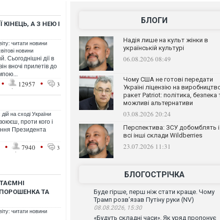
БЛОГИ
 КІНЕЦЬ, А З НЕЮ І
Надія лише на культ жінки в
віту: читати новини
українській культурі
світові новини
06.08.2026 08:49
. Сьогоднішні дії в
він вночі прилетів до
мпою...
Чому США не готові передати
•
•
12957
3
Україні ліцензію на виробництв
ракет Patriot: політика, безпека 
можливі альтернативи
03.08.2026 20:24
дій на сході України
воюєш, проти кого і
Перспектива: ЗСУ добомблять і
лання Президента
всі інші склади Wildberries
•
•
23.07.2026 11:31
1
7940
3
БЛОГОСТРІЧКА
 ТАЄМНІ
 ПОРОШЕНКА ТА
Буде гірше, перш ніж стати краще. Чому
Трамп розв’язав Путіну руки (NV)
08.08.2026, 15:30
віту: читати новини
«Будуть складні часи». Як уряд пропонує