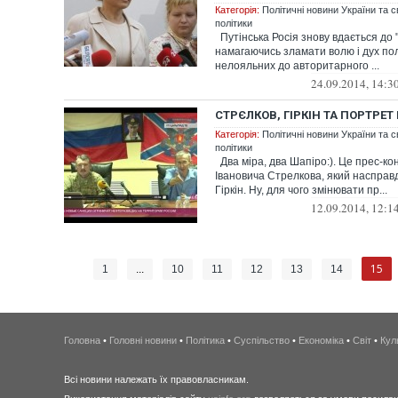
Категорія:
Політичні новини України та с
політики
Путінська Росія знову вдається до "
намагаючись зламати волю і дух пол
нелояльних до авторитарного ...
24.09.2014, 14:3
СТРЄЛКОВ, ГІРКІН ТА ПОРТРЕ
Категорія:
Політичні новини України та с
політики
Два міра, два Шапіро:). Це прес-ко
Івановича Стрелкова, який насправд
Гіркін. Ну, для чого змінювати пр...
12.09.2014, 12:1
15
1
...
10
11
12
13
14
Головна
•
Головні новини
•
Політика
•
Суспільство
•
Економіка
•
Світ
•
Кул
Всі новини належать їх правовласникам.