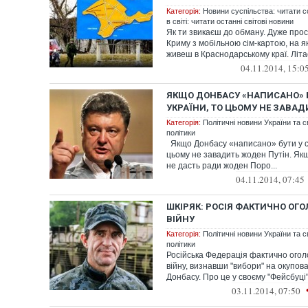
Категорія:
Новини суспільства: читати с
в світі: читати останні світові новини
Як ти звикаєш до обману. Дуже прос
Криму з мобільною сім-картою, на я
живеш в Краснодарському краї. Літає
04.11.2014, 15:0
ЯКЩО ДОНБАСУ «НАПИСАНО» Б
УКРАЇНИ, ТО ЦЬОМУ НЕ ЗАВАД
Категорія:
Політичні новини України та с
політики
Якщо Донбасу «написано» бути у ск
цьому не завадить жоден Путін. Якщо
не дасть ради жоден Поро...
04.11.2014, 07:45
ШКІРЯК: РОСІЯ ФАКТИЧНО ОГО
ВІЙНУ
Категорія:
Політичні новини України та с
політики
Російська Федерація фактично огол
війну, визнавши "вибори" на окупова
Донбасу. Про це у своєму "Фейсбуці" 
03.11.2014, 07:50