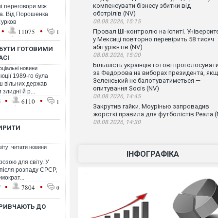
компенсувати бізнесу збитки від
ні переговори між
обстрілів (NV)
а. Від Порошенка
08.08.2026, 15:15
Сурков
•
•
11075
Провал ШІ-контролю на іспиті. Університ
1
у Мексиці повторно перевірить 58 тисяч
абітурієнтів (NV)
 БУТИ ГОТОВИМИ
08.08.2026, 15:00
АСІ
Більшість українців готові проголосуват
оціальні новини
за Федорова на виборах президента, як
юції 1989-го була
Зеленський не балотуватиметься —
ш вільних держав
опитування Socis (NV)
 злидні й р...
08.08.2026, 14:45
•
•
5
6110
1
Закрутив гайки. Моурінью запровадив
жорсткі правила для футболістів Реала (
08.08.2026, 14:30
ИРИТИ
віту: читати новини
ІНФОГРАФІКА
розою для світу. У
 після розпаду СРСР,
мократ...
•
•
7
7804
0
ПРИВЧАЮТЬ ДО