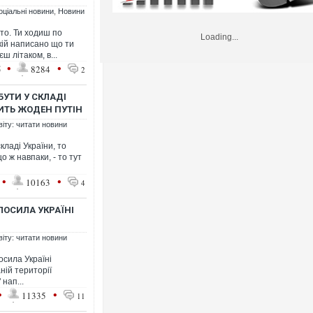
оціальні новини
,
Новини
то. Ти ходиш по
Loading...
кій написано що ти
ш літаком, в...
•
•
5
8284
2
УТИ У СКЛАДІ
ИТЬ ЖОДЕН ПУТІН
віту: читати новини
ладі України, то
 ж навпаки, - то тут
•
•
10163
4
ЛОСИЛА УКРАЇНІ
віту: читати новини
осила Україні
ній території
нап...
•
•
11335
11