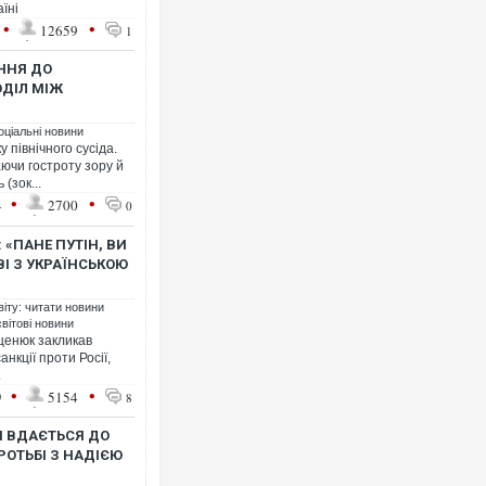
їні
•
•
12659
1
ННЯ ДО
ОДІЛ МІЖ
оціальні новини
 північного сусіда.
аючи гостроту зору й
(зок...
•
•
4
2700
0
 «ПАНЕ ПУТІН, ВИ
ВІ З УКРАЇНСЬКОЮ
віту: читати новини
світові новини
ценюк закликав
нкції проти Росії,
.
•
•
9
5154
8
Я ВДАЄТЬСЯ ДО
РОТЬБІ З НАДІЄЮ