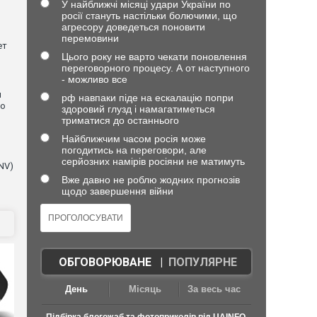
У найближчі місяці удари України по
росії стануть настільки болючими, що
агресору доведеться поновити
перемовини
ет
Цього року не варто чекати поновлення
переговорного процесу. А от наступного
- можливо все
и
рф навпаки піде на ескалацію попри
що
здоровий глузд і намагатиметься
триматися до останнього
Найближчим часом росія може
погодитись на переговори, але
серйозних намірів росіяни не матимуть
NV)
Вже давно не роблю жодних прогнозів
щодо завершення війни
ОБГОВОРЮВАНЕ
|
ПОПУЛЯРНЕ
День
Місяць
За весь час