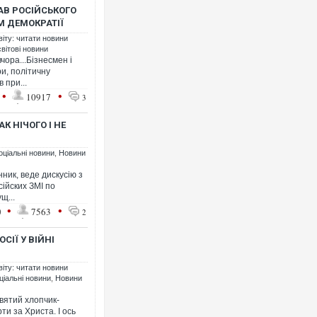
АВ РОСІЙСЬКОГО
 ДЕМОКРАТІЇ
віту: читати новини
світові новини
ора...Бізнесмен і
Ворог завдав комбінованого у
ри, політичну
двоє поранених. Ще десятеро
в при...
після атаки БПЛА по ринку на 
•
•
10917
3
К НІЧОГО І НЕ
оціальні новини
,
Новини
ник, веде дискусію з
ійских ЗМІ по
щ...
•
•
0
7563
2
СІЇ У ВІЙНІ
Вже вивели на тести: Ferrari 
віту: читати новини
позашляховика Purosangue. В
ціальні новини
,
Новини
вятий хлопчик-
ти за Христа. І ось