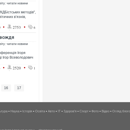
віту: читати новини
КДБістських методів",
ітичних в’язнів,
•
•
0
2753
6
Т ВОЖДЯ
віту: читати новини
нференція Ігоря
і Ігор Всеволодович
•
•
4
2520
1
16
17
ьтура
•
Наука
•
Історія
•
Освіта
•
Авто
•
IT
•
Здоров'я
•
Спорт
•
Фото
•
Відео
•
Огляд блог