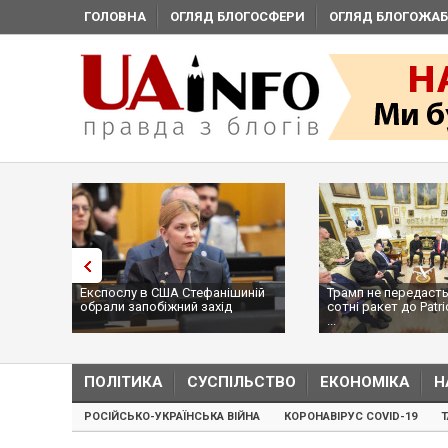
ГОЛОВНА
ОГЛЯД БЛОГОСФЕРИ
ОГЛЯД БЛОГОЖАБ
Експослу в США Стефанішиній
Трамп не передасть
обрали запобіжний захід
сотні ракет до Patri
...
ПОЛІТИКА
СУСПІЛЬСТВО
ЕКОНОМІКА
Н
РОСІЙСЬКО-УКРАЇНСЬКА ВІЙНА
КОРОНАВІРУС COVID-19