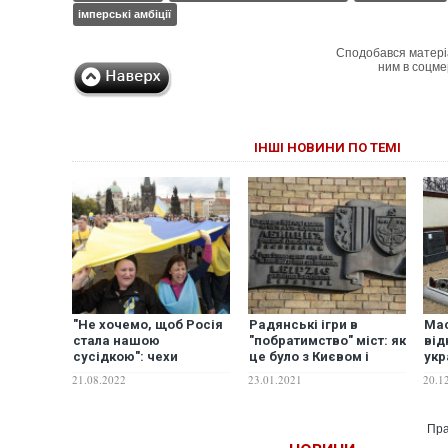
імперські амбіції
Сподобався матері
ним в соцме
ІНШІ НОВИНИ ПО ТЕМІ
"Не хочемо, щоб Росія
Радянські ігри в
Мас
стала нашою
"побратимство" міст: як
від
сусідкою": чехи
це було з Києвом і
укр
відправляють на
Ленінградом
пам
21.08.2022
23.01.2021
20.1
підтримку України по
Чех
1968 крон на згадку про
Пер
радянську окупацію
Пра