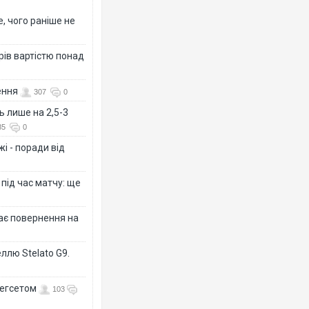
, чого раніше не
рів вартістю понад
ення
307
0
ь лише на 2,5-3
85
0
і - поради від
 під час матчу: ще
дає повернення на
ллю Stelato G9.
Гегсетом
103