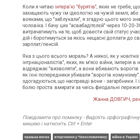
Коли я читаю
інтерв'ю "бурятів"
, яких не гребе, щ
захищають чужу їм ідеологію на чужій землі, або 
вояками, що "заблукали", я згадую цього мого зн
чоловіка. І бачу цих "асвабадітєлєй" через 10-20-3
витрачатимуть на те, щоб довести свій статус уч
дій і боротимуться за якісь нещасні доплати до с
зарплат/пенсій.
Яка з цього всього мораль? А ніякої, як у новітніх
інтрнаціоналістів", яких, як м'ясо війни, імперія в
відряджає "визволяти", а вони вбивають ворогів "
як їхні попередники убивали "ворогів комунізму". 
здогадуються, що насправді вони - загарбники. І ї
болю проста: вмирати за чиїсь феодальні пережи
Жанна ДОВГИЧ, реж
Повідомити про помилку - Виділіть орфографічн
мишею і натисніть Ctrl + Enter
празька весна
вторгнення у Чехословаччину
війна в Україні