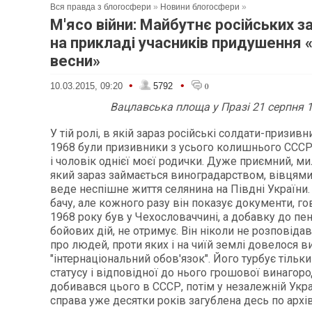
Вся правда з блогосфери
»
Новини блогосфери
»
М'ясо війни: Майбутнє російських з
на прикладі учасників придушення 
весни»
•
•
10.03.2015, 09:20
5792
0
Вацлавська площа у Празі 21 серпня 
У тій ролі, в якій зараз російські солдати-призивни
1968 були призивники з усього колишнього СССР
і чоловік однієї моєї родички. Дуже приємний, ми
який зараз займається виноградарством, вівцями, 
веде неспішне життя селянина на Півдні України.
бачу, але кожного разу він показує документи, го
1968 року був у Чехословаччині, а добавку до пенс
бойових дій, не отримує. Він ніколи не розповідав
про людей, проти яких і на чиїй землі довелося 
"інтернаціональний обов'язок". Його турбує тільки
статусу і відповідної до нього грошової винагоро
добивався цього в СССР, потім у незалежній Украї
справа уже десятки років загублена десь по архів