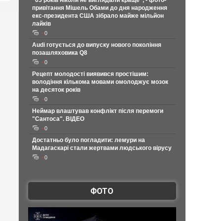
"65 років ніколи не виглядали краще", - фото-
привітання Мішель Обами до дня народження
екс-президента США зібрало майже мільйон
лайків
0
Audi готується до випуску нового покоління
позашляховика Q8
0
Рецепт молодості виявився простішим:
володіння кількома мовами омолоджує мозок
на десяток років
0
Неймар влаштував конфлікт після перемоги
"Сантоса". ВІДЕО
0
Достатньо було погладити: лемури на
Мадагаскарі стали жертвами людського вірусу
0
ФОТО