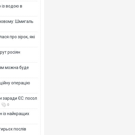
 із водою в
-новому: Шмигаль
ся про зірок, які
рут росіян
рям можна буде
ційну операцію
и заради ЄС: посол
0
н із найкращих
тирьох послів