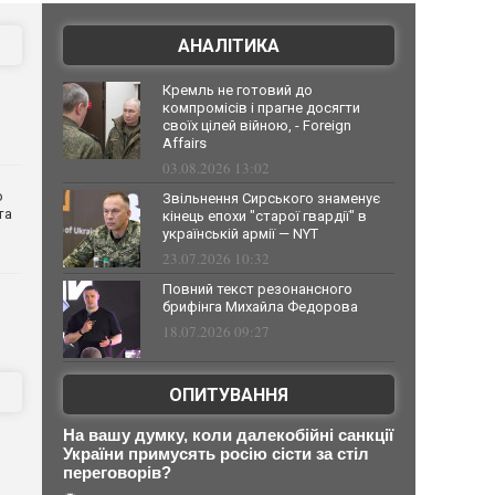
АНАЛІТИКА
Кремль не готовий до
компромісів і прагне досягти
своїх цілей війною, - Foreign
Affairs
03.08.2026 13:02
о
Звільнення Сирського знаменує
та
кінець епохи "старої гвардії" в
українській армії — NYT
23.07.2026 10:32
Повний текст резонансного
брифінга Михайла Федорова
18.07.2026 09:27
ОПИТУВАННЯ
На вашу думку, коли далекобійні санкції
України примусять росію сісти за стіл
переговорів?