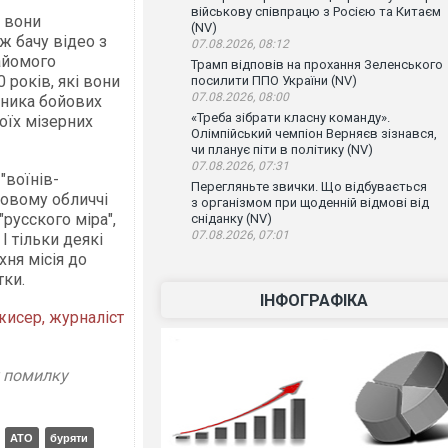
військову співпрацю з Росією та Китаєм
о вони
(NV)
ж бачу відео з
07.08.2026, 08:12
айомого
Трамп відповів на прохання Зеленського
0 років, які вони
посилити ППО України (NV)
07.08.2026, 08:00
асника бойових
«Треба зібрати класну команду».
воїх мізерних
Олімпійський чемпіон Верняєв зізнався,
чи планує піти в політику (NV)
07.08.2026, 07:31
 "воїнів-
Перегляньте звички. Що відбувається
 новому обличчі
з організмом при щоденній відмові від
русского міра",
сніданку (NV)
07.08.2026, 07:01
І тільки деякі
хня місія до
тки.
ІНФОГРАФІКА
исер, журналіст
у помилку
АТО
буряти