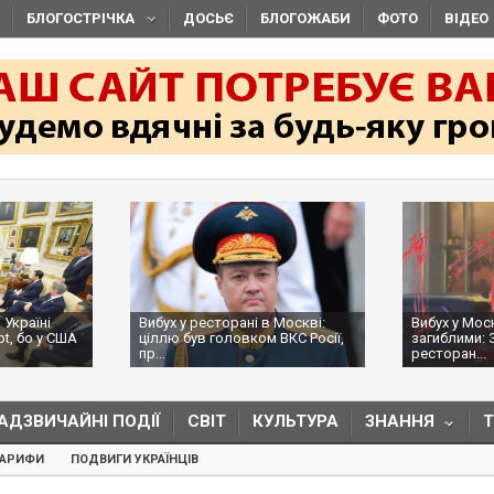
БЛОГОСТРІЧКА
ДОСЬЄ
БЛОГОЖАБИ
ФОТО
ВІДЕО
 Україні
Вибух у ресторані в Москві:
Вибух у Мос
ot, бо у США
ціллю був головком ВКС Росії,
загиблими: 
пр...
ресторан...
АДЗВИЧАЙНІ ПОДІЇ
СВІТ
КУЛЬТУРА
ЗНАННЯ
ТАРИФИ
ПОДВИГИ УКРАЇНЦІВ