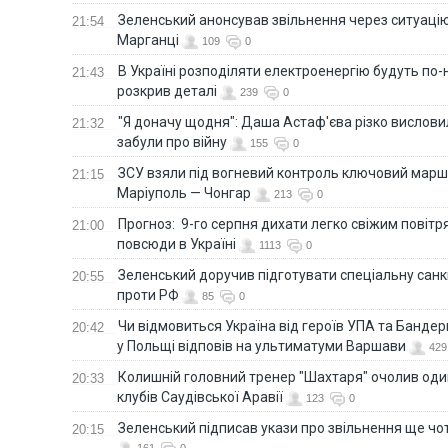
Зеленський анонсував звільнення через ситуацію
21:54
Марганці
109
0
В Україні розподіляти електроенергію будуть по
21:43
розкрив деталі
239
0
"Я доначу щодня": Даша Астаф'єва різко висловила
21:32
забули про війну
155
0
ЗСУ взяли під вогневий контроль ключовий марш
21:15
Маріуполь — Чонгар
213
0
Прогноз: 9-го серпня дихати легко свіжим повіт
21:00
повсюди в Україні
1113
0
Зеленський доручив підготувати спеціальну санк
20:55
проти РФ
85
0
Чи відмовиться Україна від героїв УПА та Бандер
20:42
у Польщі відповів на ультиматуми Варшави
429
Колишній головний тренер "Шахтаря" очолив оди
20:33
клубів Саудівської Аравії
123
0
Зеленський підписав укази про звільнення ще чо
20:15
161
0