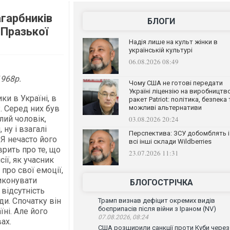
агарбників
БЛОГИ
«Празької
Надія лише на культ жінки в
українській культурі
06.08.2026 08:49
1968р.
Чому США не готові передати
Україні ліцензію на виробництв
ки в Україні, в
ракет Patriot: політика, безпека 
. Серед них був
можливі альтернативи
лий чоловік,
03.08.2026 20:24
ну і взагалі
Перспектива: ЗСУ добомблять і
 Я нечасто його
всі інші склади Wildberries
врить про те, що
23.07.2026 11:31
ії, як учасник
 про свої емоції,
виконувати
БЛОГОСТРІЧКА
 відсутність
ди. Спочатку він
Трамп визнав дефіцит окремих видів
боєприпасів після війни з Іраном (NV)
ні. Але його
07.08.2026, 08:24
ах.
США розширили санкції проти Куби через