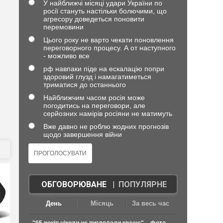
У найближчі місяці удари України по
росії стануть настільки болючими, що
агресору доведеться поновити
перемовини
Цього року не варто чекати поновлення
переговорного процесу. А от наступного
- можливо все
рф навпаки піде на ескалацію попри
здоровий глузд і намагатиметься
триматися до останнього
Найближчим часом росія може
погодитись на переговори, але
серйозних намірів росіяни не матимуть
Вже давно не роблю жодних прогнозів
щодо завершення війни
ОБГОВОРЮВАНЕ
|
ПОПУЛЯРНЕ
День
Місяць
За весь час