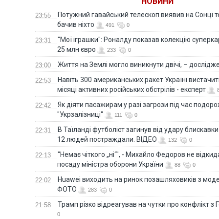
НОВИНИ
Потужний гавайський телескоп виявив на Сонці те
23:55
бачив ніхто
491
0
"Мої іграшки": Роналду показав колекцію суперка
23:31
25 млн євро
233
0
Життя на Землі могло виникнути двічі, – дослідж
23:00
Навіть 300 американських ракет Україні вистачит
22:53
місяці активних російських обстрілів - експерт
Як діяти пасажирам у разі загрози під час подорож
22:42
"Укрзалізниці"
111
0
В Таїланді футболіст загинув від удару блискавки
22:31
12 людей постраждали. ВІДЕО
132
0
"Немає чіткого „ні“", - Михайло Федоров не відки
22:13
посаду міністра оборони України
88
0
Huawei виходить на ринок позашляховиків з моде
22:02
ФОТО
283
0
Трамп різко відреагував на чутки про конфлікт з 
21:58
0