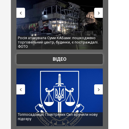
Росія атакувала Суми КАБами: пошкоджено
Українські надзвичай
торговельний центр, будинки, є постраждалі.
під час ліквідації ма
ФОТО
Франції
ВІДЕО
Топпосадовцю Повітряних Сил вручили нову
Сили оборони уразил
підозру
губернатор регіону 
атаку. ВІДЕО