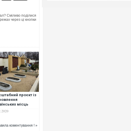
ал? Сміливо поділися
режах через ці кнопки
штабний проєкт із
новлення
аїнських місць
'яті завершився у
2.2020
ії, - посол
ебийніс. ФОТО
вила коментування ! »