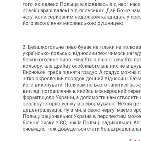
того, як далеко Польща відірвалась від нас і нас
реалії наразі далекі від польських. Дай Боже на
часу, коли серйозним недоліком кандидата у пре
його захоплення мисливською рушницею.
2. Безалкогольне пиво буває не тільки на полюва
українсько-польські відносини теж чимось нага
безалкогольне пиво. Начебто з піною, начебто п
кольору, але драйву особливого від них не відчув
Висновок: треба підняти градус. А градус можна п
чітко окреслений порядок денний відносин і бажа
його виконувати. Полякам не варто ганятися за ж
вигляді потрапляння в якийсь міжнародний пере
формат щодо України, а допомогти нам створити х
реальну історію успіху в реформуванні. Нехай це
децентралізація. Ну а ми, в свою чергу, маємо зро
Польщі раціональної Україна в перспективі мож
більше зиску в ЄС, ніж із Польщі радикальної. Ал
очевидно, теж доведеться стати більш раціональ
Альо