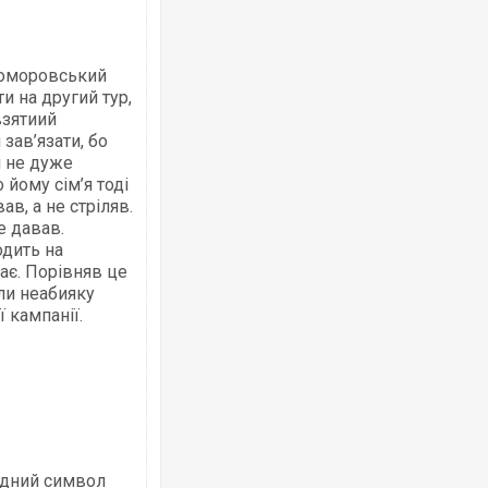
Коморовський
и на другий тур,
взятиий
зав’язати, бо
я не дуже
йому сім’я тоді
в, а не стріляв.
е давав.
одить на
гає. Порівняв це
ли неабияку
 кампанії.
ідний символ