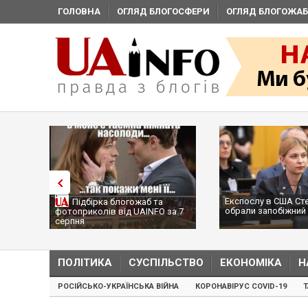
ГОЛОВНА
ОГЛЯД БЛОГОСФЕРИ
ОГЛЯД БЛОГОЖАБ
Експослу в США Ст
Підбірка блогожаб та
обрали запобіжний 
фотоприколів від UAINFO за 7
серпня
ПОЛІТИКА
СУСПІЛЬСТВО
ЕКОНОМІКА
Н
РОСІЙСЬКО-УКРАЇНСЬКА ВІЙНА
КОРОНАВІРУС COVID-19