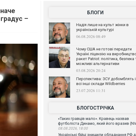
 наче
БЛОГИ
 градус –
Надія лише на культ жінки в
українській культурі
06.08.2026 08:49
Чому США не готові передати
Україні ліцензію на виробництв
ракет Patriot: політика, безпека 
можливі альтернативи
03.08.2026 20:24
Перспектива: ЗСУ добомблять і
всі інші склади Wildberries
23.07.2026 11:31
БЛОГОСТРІЧКА
«Таких гравців мало». Кравець назвав
футболіста Динамо, який його вразив (NV
08.08.2026, 18:00
Українські бійці знищили обладнання РФ 