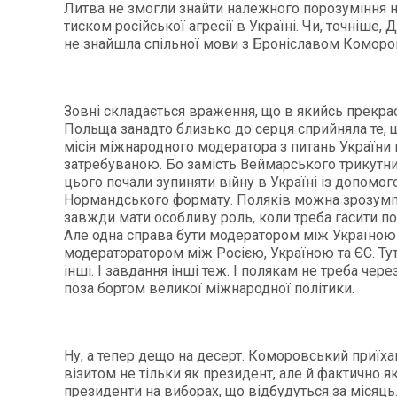
Литва не змогли знайти належного порозуміння н
тиском російської агресії в Україні. Чи, точніше, 
не знайшла спільної мови з Броніславом Коморо
Зовні складається враження, що в якийсь прекр
Польща занадто близько до серця сприйняла те, щ
місія міжнародного модератора з питань України
затребуваною. Бо замість Веймарського трикутник
цього почали зупиняти війну в Україні із допомо
Нормандського формату. Поляків можна зрозуміт
завжди мати особливу роль, коли треба гасити по
Але одна справа бути модератором між Україною 
модераторатором між Росією, Україною та ЄС. Тут
інші. І завдання інші теж. І полякам не треба чер
поза бортом великої міжнародної політики.
Ну, а тепер дещо на десерт. Коморовський приїхав
візитом не тільки як президент, але й фактично я
президенти на виборах, що відбудуться за місяць