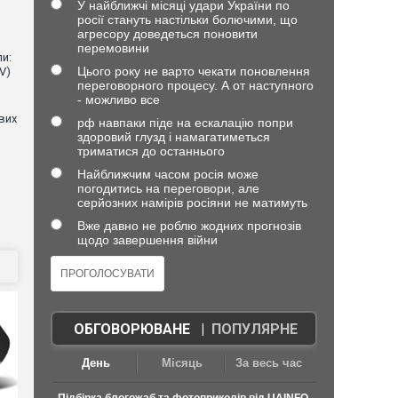
У найближчі місяці удари України по
росії стануть настільки болючими, що
агресору доведеться поновити
перемовини
и:
Цього року не варто чекати поновлення
V)
переговорного процесу. А от наступного
- можливо все
евих
рф навпаки піде на ескалацію попри
здоровий глузд і намагатиметься
триматися до останнього
Найближчим часом росія може
погодитись на переговори, але
серйозних намірів росіяни не матимуть
Вже давно не роблю жодних прогнозів
щодо завершення війни
ОБГОВОРЮВАНЕ
|
ПОПУЛЯРНЕ
День
Місяць
За весь час