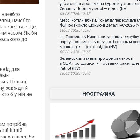
управління дронами на буровій установці
Сиваш у Чорному морі — відео (NV)
, начебто
08.08.2026, 17:45
аяви, начебто
Мессі хотіли вбити, Роналду переслідувал
ФБР розкрило шокуючі деталі ЧС-2026 (N
 не те і все. Це
08.08.2026, 17:30
ім часом. Як би
На Теремках у Києві призупинили вирубку
овського до
парку після мітингу за участі сотень місц
мешканців — фото, відео (NV)
08.08.2026, 17:15
Зеленський заявив про домовленості
з США про щомісячні поставки ракет для
Patriot (NV)
ивід для
08.08.2026, 17:00
вами
ути у Польщі
ну завжди й
ІНФОГРАФІКА
хто б у ній не
нам потрібна
ній іншій
 як хотілось би