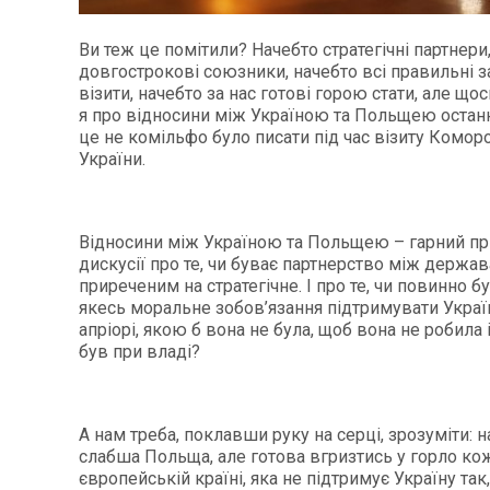
Ви теж це помітили? Начебто стратегічні партнери
довгострокові союзники, начебто всі правильні з
візити, начебто за нас готові горою стати, але щось
я про відносини між Україною та Польщею останн
це не комільфо було писати під час візиту Комор
України.
Відносини між Україною та Польщею – гарний пр
дискусії про те, чи буває партнерство між держа
приреченим на стратегічне. І про те, чи повинно б
якесь моральне зобов’язання підтримувати Украї
апріорі, якою б вона не була, щоб вона не робила і 
був при владі?
А нам треба, поклавши руку на серці, зрозуміти: 
слабша Польща, але готова вгризтись у горло кож
європейській країні, яка не підтримує Україну так,