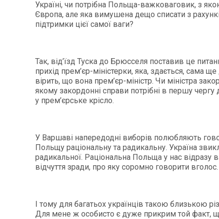
Україні, чи потрібна Польща-важковаговик, з яко
Європа, але яка вимушена дещо списати з рахункі
підтримки цієї самої ваги?
Так, від’їзд Туска до Брюсселя поставив це питанн
прихід прем’єр-міністерки, яка, здається, сама ще
вірить, що вона прем’єр-міністр. Чи міністра зако
якому закордонні справи потрібні в першу чергу 
у прем’єрське крісло.
У Варшаві напередодні виборів полюбляють гов
Польщу раціональну та радикальну. Україна звик
радикальної. Раціональна Польща у нас відразу 
відчуття зради, про яку соромно говорити вголос.
І тому для багатьох українців такою близькою різ
Для мене ж особисто є дуже прикрим той факт, 