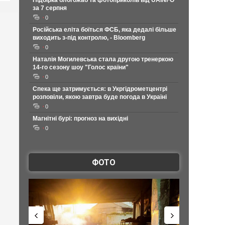
Підбірка блогожаб та фотоприколів від UAINFO
за 7 серпня
0
Російська еліта боїться ФСБ, яка дедалі більше
виходить з-під контролю, - Bloomberg
0
Наталія Могилевська стала другою тренеркою
14-го сезону шоу "Голос країни"
0
Спека ще затримується: в Укргідрометцентрі
розповіли, якою завтра буде погода в Україні
0
Магнітні бурі: прогноз на вихідні
0
ФОТО