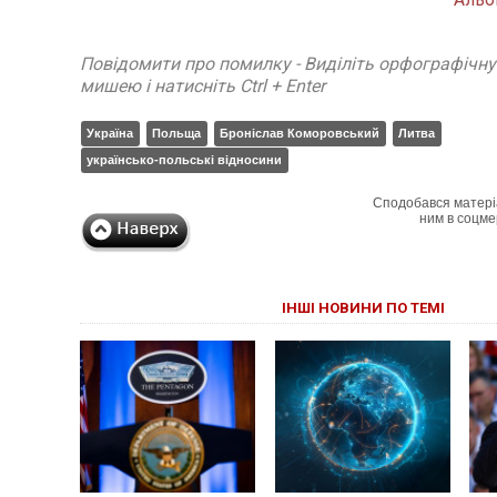
Повідомити про помилку - Виділіть орфографічн
мишею і натисніть Ctrl + Enter
Україна
Польща
Броніслав Коморовський
Литва
українсько-польські відносини
Сподобався матері
ним в соцме
ІНШІ НОВИНИ ПО ТЕМІ