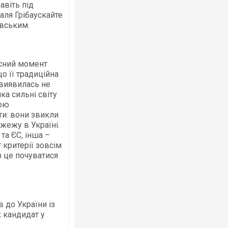
авіть під
Даля Грібаускайте
вським.
Ворог завдав комбінованого удару по
двоє поранених. Ще десятеро постра
після атаки БПЛА по ринку на Сумщині
асний момент
о її традиційна
 виявилась не
а сильні світу
гою
и: вони звикли
жежу в Україні.
та ЄС, інша –
 критерії зовсім
ез це почуватися
Вже вивели на тести: Ferrari готує оно
позашляховика Purosangue. ВІДЕО
 до України із
к кандидат у
.