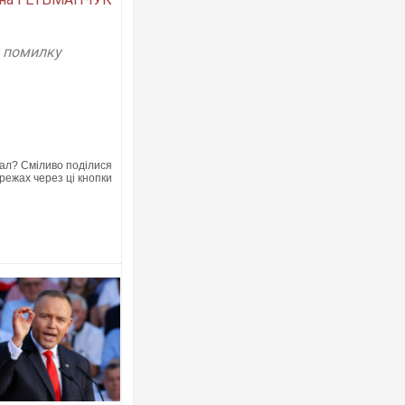
у помилку
ал? Сміливо поділися
режах через ці кнопки