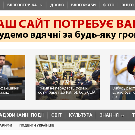
БЛОГОСТРІЧКА
ДОСЬЄ
БЛОГОЖАБИ
ФОТО
ВІДЕО
ефанішиній
Трамп не передасть Україні
Вибух у рес
захід
сотні ракет до Patriot, бо у США
ціллю був г
...
пр...
АДЗВИЧАЙНІ ПОДІЇ
СВІТ
КУЛЬТУРА
ЗНАННЯ
ТАРИФИ
ПОДВИГИ УКРАЇНЦІВ