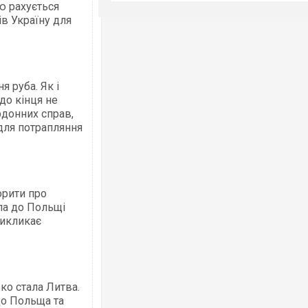
ю рахується
в Україну для
я руба. Як і
 до кінця не
рдонних справ,
для потрапляння
орити про
ла до Польщі
викликає
ко стала Литва.
що Польща та