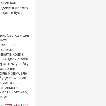
кільки наші
м дожити до того
зиденти буде
нні. Сьогоднішні
дують
равильного
ається.
ідняти, коли є
ння двох сторін
уравлем у небі у
говорний
оча б одну, але
 буде та ж сама
зуміти, що з
е отримати
е для цього нам,
ними.
на ГЕТЬМАНЧУК