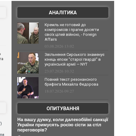
АНАЛІТИКА
Кремль не готовий до
компромісів і прагне досягти
своїх цілей війною, - Foreign
Affairs
03.08.2026 13:02
о
Звільнення Сирського знаменує
та
кінець епохи "старої гвардії" в
українській армії — NYT
23.07.2026 10:32
Повний текст резонансного
брифінга Михайла Федорова
18.07.2026 09:27
ОПИТУВАННЯ
На вашу думку, коли далекобійні санкції
)
України примусять росію сісти за стіл
переговорів?
для