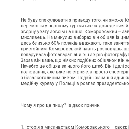
Не буду спекулювати з приводу того, чи зможе 
перемогти у першому турі чи все ж доведеться йт
зверну увагу зовсім на інше. Коморовський – за
мисливець. На минулих виборах він обіцяв із цим 
десь близько 60% поляків вважають таке занятт
пристойним. Коморовський навіть розповідав, що 
подарувала фотоапарат, аби він звірів фотографува
Зараз він каже, що ніяких подібних обіцянок він н
Начебто це обіцяв за нього його штаб. Він і далі х
полювання, але вже не стріляє, а просто спостері
з безалкогольним пивом. Подібні зізнання здійня
медійну куряву у Польщі в розпал президентської
Чому я про це пишу? Із двох причин.
1. Історія з мисливством Коморовського – своєр