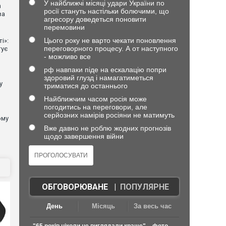
У найближчі місяці удари України по
n
росії стануть настільки болючими, що
ва
агресору доведеться поновити
перемовини
Цього року не варто чекати поновлення
і»:
переговорного процесу. А от наступного
тує
- можливо все
рф навпаки піде на ескалацію попри
здоровий глузд і намагатиметься
у
триматися до останнього
Найближчим часом росія може
погодитись на переговори, але
серйозних намірів росіяни не матимуть
ому
Вже давно не роблю жодних прогнозів
щодо завершення війни
ОБГОВОРЮВАНЕ
|
ПОПУЛЯРНЕ
День
Місяць
За весь час