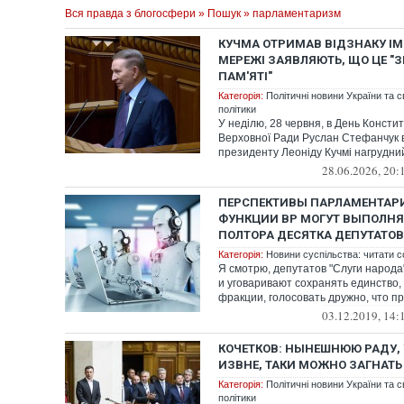
Вся правда з блогосфери
»
Пошук
» парламентаризм
КУЧМА ОТРИМАВ ВІДЗНАКУ ІМ
МЕРЕЖІ ЗАЯВЛЯЮТЬ, ЩО ЦЕ "
ПАМ'ЯТІ"
Категорія:
Політичні новини України та с
політики
У неділю, 28 червня, в День Констит
Верховної Ради Руслан Стефанчук 
президенту Леоніду Кучмі нагрудний 
28.06.2026, 20:
ПЕРСПЕКТИВЫ ПАРЛАМЕНТАРИ
ФУНКЦИИ ВР МОГУТ ВЫПОЛНЯ
ПОЛТОРА ДЕСЯТКА ДЕПУТАТОВ
Категорія:
Новини суспільства: читати с
Я смотрю, депутатов "Слуги народа
и уговаривают сохранять единство,
фракции, голосовать дружно, что про
03.12.2019, 14:
КОЧЕТКОВ: НЫНЕШНЮЮ РАДУ,
ИЗВНЕ, ТАКИ МОЖНО ЗАГНАТЬ
Категорія:
Політичні новини України та с
політики