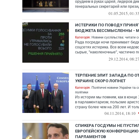
орудием в руках царей, лидеров ди
генеральных секретарей или прези
слу...
01.05.2015, 01:3
ИСТЕРИКИ ПО ПОВОДУ ПРИНЯ
БЮДЖЕТА БЕССМЫСЛЕННЫ - 
Категорія:
Новини суспільства: читати с
Рада посреди ночи принимает бюдж
соцсетях истерика. Все всем недо
сырые, "наколеночные", частично п
Цельной р...
29.12.2014, 08:2
ТЕРПЕНИЕ ЭЛИТ ЗАПАДА ПО 
УКРАИНЕ СКОРО ЛОПНЕТ
Категорія:
Політичні новини України та с
політики
Из истории мы помним, как в конце 
в парламентаризм, польские арист
страну более чем на 200 лет. И толь
04.11.2014, 18:10
СПИКЕРА ГОСДУМЫ НЕ ПУСТИЛ
ЕВРОПЕЙСКУЮ КОНФЕРЕНЦИЮ
ПАРЛАМЕНТОВ