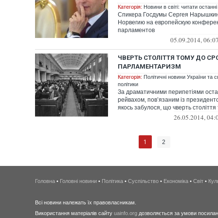
Категорія:
Новини в світі: читати останні
Спикера Госдумы Сергея Нарышкин
Норвегию на европейскую конфере
парламентов
05.09.2014, 06:0
ЧВЕРТЬ СТОЛІТТЯ ТОМУ ДО С
ПАРЛАМЕНТАРИЗМ
Категорія:
Політичні новини України та с
політики
За драматичними перипетіями остан
рейвахом, пов’язаним із президент
якось забулося, що чверть століття т
26.05.2014, 04:
1
2
Головна
•
Головні новини
•
Політика
•
Суспільство
•
Економіка
•
Світ
•
Кул
Всі новини належать їх правовласникам.
Використання матеріалів сайту
uainfo.org
дозволяється за умови посиланн