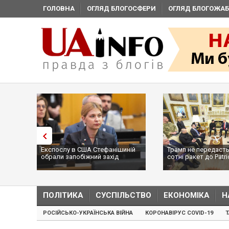
ГОЛОВНА
ОГЛЯД БЛОГОСФЕРИ
ОГЛЯД БЛОГОЖАБ
Експослу в США Стефанішиній
Трамп не передасть
обрали запобіжний захід
сотні ракет до Patri
...
ПОЛІТИКА
СУСПІЛЬСТВО
ЕКОНОМІКА
Н
РОСІЙСЬКО-УКРАЇНСЬКА ВІЙНА
КОРОНАВІРУС COVID-19