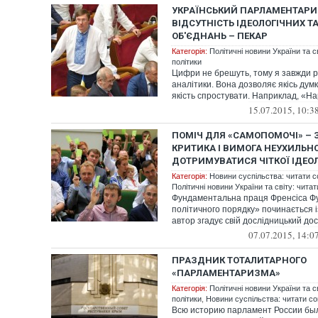
УКРАЇНСЬКИЙ ПАРЛАМЕНТАР
ВІДСУТНІСТЬ ІДЕОЛОГІЧНИХ Т
ОБ'ЄДНАНЬ – ПЕКАР
Категорія:
Політичні новини України та с
політики
Цифри не брешуть, тому я завжди р
аналітики. Вона дозволяє якісь думк
якість спростувати. Наприклад, «На
15.07.2015, 10:3
ПОМІЧ ДЛЯ «САМОПОМОЧІ» –
КРИТИКА І ВИМОГА НЕУХИЛЬН
ДОТРИМУВАТИСЯ ЧІТКОЇ ІДЕОЛ
Категорія:
Новини суспільства: читати с
Політичні новини України та світу: чита
Фундаментальна праця Френсіса Ф
політичного порядку» починається і
автор згадує свій дослідницький досв
07.07.2015, 14:0
ПРАЗДНИК ТОТАЛИТАРНОГО
«ПАРЛАМЕНТАРИЗМА»
Категорія:
Політичні новини України та с
політики
,
Новини суспільства: читати со
Всю историю парламент России б