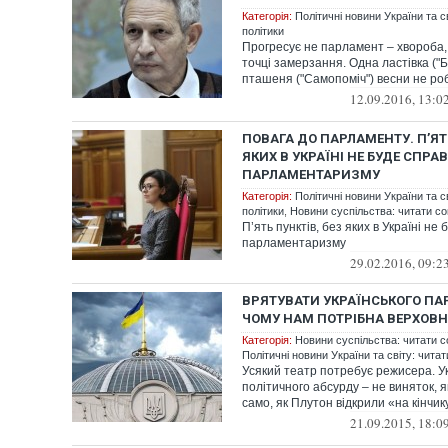
Категорія:
Політичні новини України та с
політики
Прогресує не парламент – хвороба,
точці замерзання. Одна ластівка ("Б
пташеня ("Самопоміч") весни не робл
12.09.2016, 13:0
ПОВАГА ДО ПАРЛАМЕНТУ. П’ЯТЬ
ЯКИХ В УКРАЇНІ НЕ БУДЕ СПР
ПАРЛАМЕНТАРИЗМУ
Категорія:
Політичні новини України та с
політики
,
Новини суспільства: читати со
П’ять пунктів, без яких в Україні не
парламентаризму
29.02.2016, 09:2
ВРЯТУВАТИ УКРАЇНСЬКОГО ПА
ЧОМУ НАМ ПОТРІБНА ВЕРХОВН
Категорія:
Новини суспільства: читати с
Політичні новини України та світу: чита
Усякий театр потребує режисера. У
політичного абсурду – не виняток, я
само, як Плутон відкрили «на кінчику
21.09.2015, 18:0