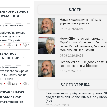
БЛОГИ
ЕНІ ЧОРНОВОЛА: У
ЗНУЩАННЯ З
Надія лише на культ жінки в
українській культурі
віту: читати новини
06.08.2026 08:49
уції України голова
вручив другому
Чому США не готові передати
знак "За розб...
Україні ліцензію на виробництв
•
•
16
478
0
ракет Patriot: політика, безпека 
можливі альтернативи
ЗМА: ВСЕ
03.08.2026 20:24
ТЬ ВСЕГО ЛИШЬ
Перспектива: ЗСУ добомблять і
всі інші склади Wildberries
оціальні новини
23.07.2026 11:31
" так часто собирают
 не выносить сор из
сто хоче...
•
•
19
813
0
БЛОГОСТРІЧКА
 УПРАВЛЯЕМУЮ
Знайшли більш прибутковий напрямок. Sh
 В СМАРТФОН
продає весь свій «зелений» бізнес у Євро
(NV)
віту: читати новини
07.08.2026, 05:31