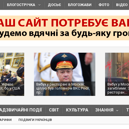
БЛОГОСТРІЧКА
ДОСЬЄ
БЛОГОЖАБИ
ФОТО
ВІДЕО
 Україні
Вибух у ресторані в Москві:
Вибух у Мос
ot, бо у США
ціллю був головком ВКС Росії,
загиблими: 
пр...
ресторан...
АДЗВИЧАЙНІ ПОДІЇ
СВІТ
КУЛЬТУРА
ЗНАННЯ
ТАРИФИ
ПОДВИГИ УКРАЇНЦІВ