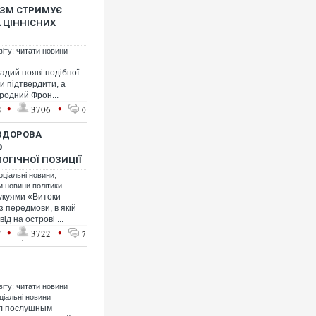
ИЗМ СТРИМУЄ
А ЦІННІСНИХ
віту: читати новини
адий появі подібної
и підтвердити, а
Росія атакувала Суми КАБа
родний Фрон...
торговельний центр, будинк
•
•
8
3706
0
ФОТО
 ЗДОРОВА
О
ОГІЧНОЇ ПОЗИЦІЇ
оціальні новини
,
ти новини політики
укуями «Витоки
з передмови, в якій
ід на острові ...
•
•
7
3722
7
Топпосадовцю Повітряних 
віту: читати новини
підозру
ціальні новини
ыл послушным