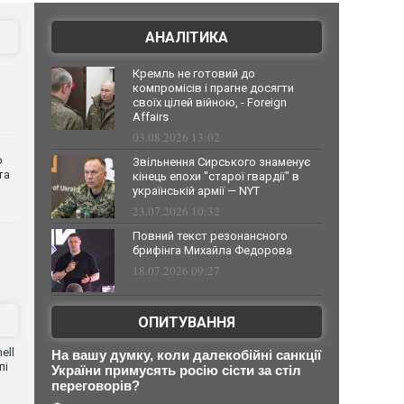
АНАЛІТИКА
Кремль не готовий до
компромісів і прагне досягти
своїх цілей війною, - Foreign
Affairs
03.08.2026 13:02
о
Звільнення Сирського знаменує
та
кінець епохи "старої гвардії" в
українській армії — NYT
23.07.2026 10:32
Повний текст резонансного
брифінга Михайла Федорова
18.07.2026 09:27
ОПИТУВАННЯ
ell
На вашу думку, коли далекобійні санкції
пі
України примусять росію сісти за стіл
переговорів?