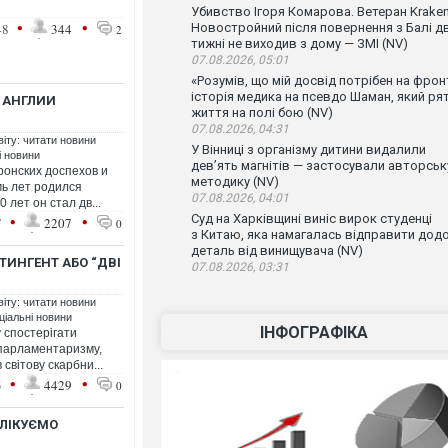
Убивство Ігоря Комарова. Ветеран Krake
•
•
48
344
Новостройний після повернення з Балі д
2
тижні не виходив з дому — ЗМІ (NV)
07.08.2026, 05:01
«Розумів, що мій досвід потрібен на фронт
історія медика на псевдо Шаман, який ря
В АНГЛИИ
життя на полі бою (NV)
07.08.2026, 04:31
віту: читати новини
У Вінниці з організму дитини видалили
і новини
дев’ять магнітів — застосували авторськ
ронских доспехов и
методику (NV)
мь лет родился
07.08.2026, 04:01
 лет он стал дв...
•
•
Суд на Харківщині виніс вирок студенці
7
2207
0
з Китаю, яка намагалась відправити дод
деталь від винищувача (NV)
ТИНГЕНТ АБО “ДВІ
07.08.2026, 03:31
віту: читати новини
ціальні новини
ІНФОГРАФІКА
у спостерігати
парламентаризму,
світову скарбни...
•
•
3
4429
0
 ЛІКУЄМО