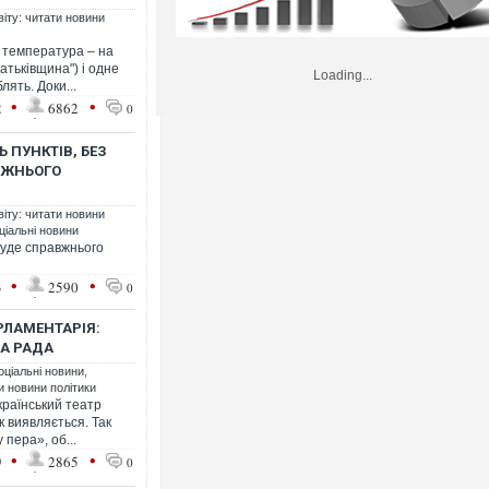
віту: читати новини
 температура – на
атьківщина") і одне
Loading...
ять. Доки...
•
•
2
6862
0
 ПУНКТІВ, БЕЗ
АВЖНЬОГО
віту: читати новини
ціальні новини
 буде справжнього
•
•
3
2590
0
РЛАМЕНТАРІЯ:
А РАДА
оціальні новини
,
ти новини політики
країнський театр
к виявляється. Так
 пера», об...
•
•
9
2865
0