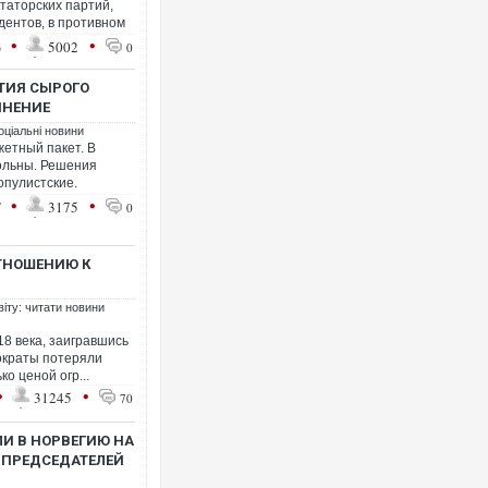
ктаторских партий,
дентов, в противном
•
•
3
5002
0
ТИЯ СЫРОГО
МНЕНИЕ
оціальні новини
етный пакет. В
вольны. Решения
опулистские.
•
•
7
3175
0
ОТНОШЕНИЮ К
віту: читати новини
18 века, заигравшись
ократы потеряли
ко ценой огр...
•
•
31245
70
И В НОРВЕГИЮ НА
 ПРЕДСЕДАТЕЛЕЙ