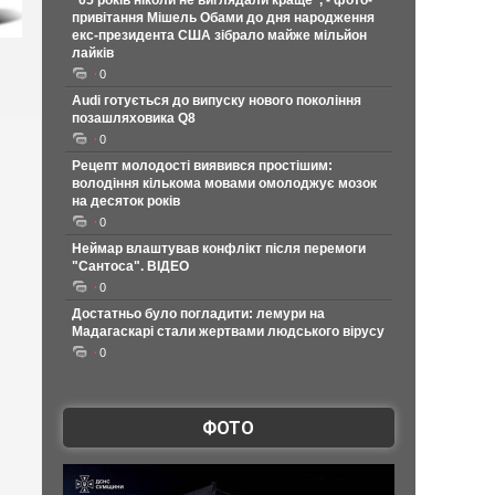
"65 років ніколи не виглядали краще", - фото-
привітання Мішель Обами до дня народження
екс-президента США зібрало майже мільйон
лайків
0
Audi готується до випуску нового покоління
позашляховика Q8
0
Рецепт молодості виявився простішим:
володіння кількома мовами омолоджує мозок
на десяток років
0
Неймар влаштував конфлікт після перемоги
"Сантоса". ВІДЕО
0
Достатньо було погладити: лемури на
Мадагаскарі стали жертвами людського вірусу
0
ФОТО