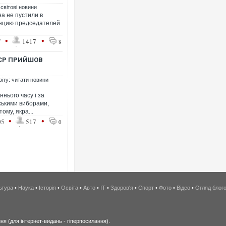
 світові новини
а не пустили в
нцию председателей
•
•
7
1417
8
РСР ПРИЙШОВ
віту: читати новини
нього часу і за
ськими виборами,
ому, якра...
•
•
05
517
0
ьтура
•
Наука
•
Історія
•
Освіта
•
Авто
•
IT
•
Здоров'я
•
Спорт
•
Фото
•
Відео
•
Огляд блог
я (для інтернет-видань - гіперпосилання).