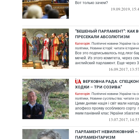
Вот только зачем?
19.09.2019, 15:
"БЕШЕНЫЙ ПАРЛАМЕНТ": КАК 
ПРЕСЕКАЛИ АБСОЛЮТИЗМ
Категорія:
Політичні новини України та с
політики
,
Новини історії: читати історичн
Все это подписывалось под лязг ба
мечей. Из этого комитета, через се
английский парламент. Еще через 30
16.09.2017, 13:5
ВЕРХОВНА РАДА: СПЕЦКОН
ХОДКИ – ТРИ СОЗИВА”
Категорія:
Політичні новини України та с
політики
,
Новини суспільства: читати со
Цими днями нація і світ мали нагод
апофеоз прояву особливого сорту 
яким панівний клас України збагатив 
13.07.2017, 14:5
ПАРЛАМЕНТ НЕВИЛІКОВНИЙ –
ПАРЛАМЕНТАРИЗМ